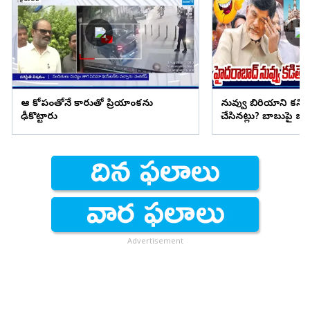
ఆ కోపంతోనే కారుతో ప్రియాంకను
నువ్వు బిరియాని కనిప
ఢీకొట్టారు
చేసినట్లు? బాబుపై బుగ్గన
Advertisement