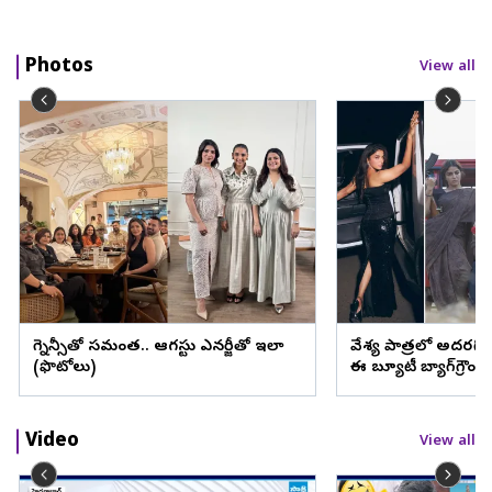
Photos
View all
ప్రెగ్నెన్సీతో సమంత.. ఆగస్టు ఎనర్జీతో ఇలా
వేశ్య పాత్రలో అదరగొట్
(ఫొటోలు)
ఈ బ్యూటీ బ్యాగ్‌గ్రౌం
Video
View all