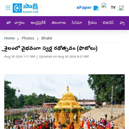
custom menu
Skip to main content
ePaper
TV
హోం
వార్తలు
ఆంధ్రప్రదేశ్
తెలంగాణ
సినిమా
క్రీడలు
బిజినెస్
ఫ్యామ
Breadcrumb
Home
Photos
Bhakti
శ్రీశైలంలో వైభవంగా స్వర్ణ రథోత్సవం (ఫొటోలు)
Aug 30 2024 7:17 AM
| Updated on
Aug 30 2024 8:27 AM