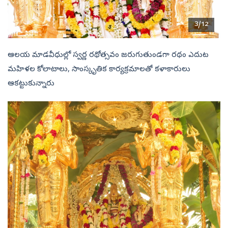
3/12
ఆలయ మాడవీధుల్లో స్వర్ణ రథోత్సవం జరుగుతుండగా రథం ఎదుట
మహిళల కోలాటాలు, సాంస్కృతిక కార్యక్రమాలతో కళాకారులు
ఆకట్టుకున్నారు