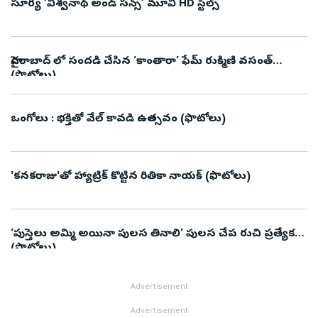
సూర్య ‘విశ్వనాథ్ అండ్ సన్స్’ మూవీ HD స్టిల్స్
హైదరాబాద్ లో సందడి చేసిన ‘కాంతారా’ ఫేమ్‌ రుక్మిణి వసంత్‌
(ఫొటోలు)
ఒంగోలు : భక్తితో వేల్ కావడి ఉత్సవం (ఫొటోలు)
'కనకరాజు'తో హ్యాట్రిక్ కొట్టిన రితికా నాయక్ (ఫొటోలు)
‘పుస్తెలు అమ్మి అయినా పులస తినాలి’ పులస చేప రుచి ప్రత్యేకత
(ఫొటోలు)
Advertisement
Advertisement