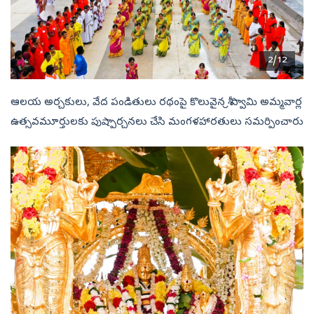
2/12
ఆలయ అర్చకులు, వేద పండితులు రథంపై కొలువైన శ్రీ స్వామి అమ్మవార్ల
ఉత్సవమూర్తులకు పుష్పార్చనలు చేసి మంగళహారతులు సమర్పించారు