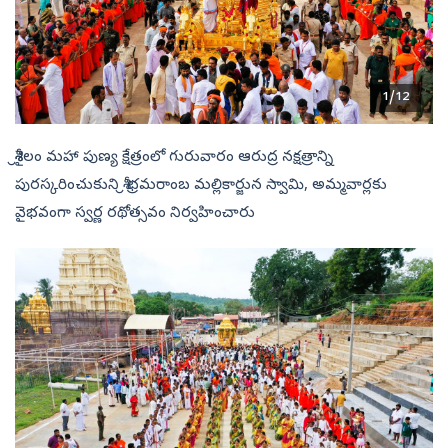
1/12
శ్రీశైలం మహా పుణ్య క్షేత్రంలో గురువారం ఆరుద్ర నక్షత్రాన్ని
పురస్కరించుకుని శ్రీ భ్రమరాంబ మల్లికార్జున స్వామి, అమ్మవార్లకు
వైభవంగా స్వర్ణ రథోత్సవం నిర్వహించారు