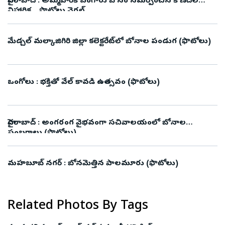
హైదరాబాద్ : అమ్మవారికి బంగారు బోనం సమర్పించిన కొణిదెల
నిహారిక .. ఫొటోలు వైరల్
మేడ్చల్ మల్కాజిగిరి జిల్లా కలెక్టరేట్‌లో బోనాల పండుగ (ఫొటోలు)
ఒంగోలు : భక్తితో వేల్ కావడి ఉత్సవం (ఫొటోలు)
హైదరాబాద్ : అంగరంగ వైభవంగా సచివాలయంలో బోనాల
సంబరాలు (ఫొటోలు)
మహబూబ్ నగర్ : బోనమెత్తిన పాలమూరు (ఫొటోలు)
Related Photos By Tags