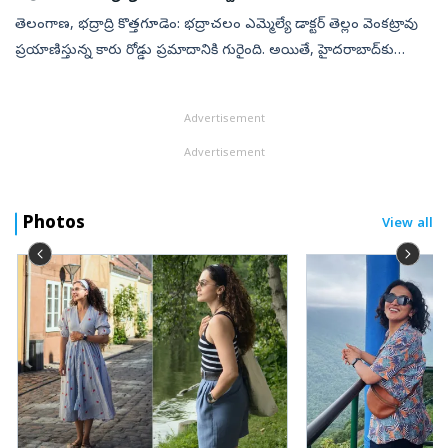
తెలంగాణ, భద్రాద్రి కొత్తగూడెం: భద్రాచలం ఎమ్మెల్యే డాక్టర్ తెల్లం వెంకట్రావు
ప్రయాణిస్తున్న కారు రోడ్డు ప్రమాదానికి గురైంది. అయితే, హైదరాబాద్‌కు
వెళ్తున్న సమయంలో పతంగి టోల్‌గేట్ సమీపంలో ఈ ప్రమాదం జరిగి...
Advertisement
Advertisement
Photos
View all