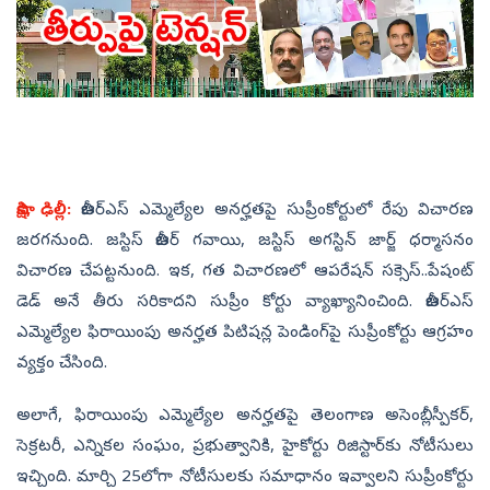
సాక్షి, ఢిల్లీ:
బీఆర్‌ఎస్‌ ఎమ్మెల్యేల అనర్హతపై సుప్రీంకోర్టులో రేపు విచారణ
జరగనుంది. జస్టిస్ బీఆర్ గవాయి, జస్టిస్ అగస్టిన్ జార్జ్ ధర్మాసనం
విచారణ చేపట్టనుంది. ఇక, గత విచారణలో ఆపరేషన్ సక్సెస్..పేషంట్
డెడ్ అనే తీరు సరికాదని సుప్రీం కోర్టు వ్యాఖ్యానించింది. బీఆర్ఎస్
ఎమ్మెల్యేల ఫిరాయింపు అనర్హత పిటిషన్ల పెండింగ్‌పై సుప్రీంకోర్టు ఆగ్రహం
వ్యక్తం చేసింది.
అలాగే, ఫిరాయింపు ఎమ్మెల్యేల అనర్హతపై తెలంగాణ అసెంబ్లీ స్పీకర్,
సెక్రటరీ, ఎన్నికల సంఘం, ప్రభుత్వానికి, హైకోర్టు రిజిస్టార్‌కు నోటీసులు
ఇచ్చింది. మార్చి 25లోగా నోటీసులకు సమాధానం ఇవ్వాలని సుప్రీంకోర్టు