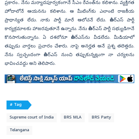
ప్రకారం.. నేను మ‌ర్యాద‌పూర్వకంగానే సీఎం రేవంత్‌ను క‌లిశాను. వ్య‌క్తిగ‌త
హోదాలోనే ఆయ‌న‌ను క‌లిశాను. ఆ మీటింగ్‌కు ఎలాంటి రాజ‌కీయ
ప్రాధాన్య‌త లేదు. నాకు పార్టీ మారే ఆలోచ‌నే లేదు. బీఆర్‌ఎస్ పార్టీ
కార్య‌క్ర‌మాల‌కు హాజ‌ర‌వుతూనే ఉన్నాను. నేను బీఆర్‌ఎస్ పార్టీ స‌భ్యుడిగానే
కొన‌సాగుతున్నాను. ఏ ద‌శ‌లోనూ బీఆర్‌ఎస్‌ను వీడలేదు. మీడియాలో
త‌ప్పుడు వార్త‌లు ప్ర‌చారం చేశారు. నాపై అన‌ర్హ‌త అనే ప్ర‌శ్న త‌లెత్త‌దు.
నేను స్వ‌చ్ఛందంగా బీఆర్‌ఎస్ నుంచి త‌ప్పుకున్న‌ట్లుగా నా చ‌ర్య‌ల‌ను
భావించ‌వ‌ద్దు అని తెలిపారు.
# Tag
Supreme court of India
BRS MLA
BRS Party
Telangana