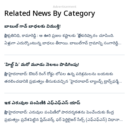
Advertisement
Related News By Category
బాబుల్‌ గావ్‌ బాధలకు విముక్తి!
సాక్షి ప్రతినిధి, కామారెడ్డి : ఆ ఊరి ప్రజల కష్టాలకు ‘సాక్షి’పరిష్కారం చూపింది.
ఏళ్లుగా ఎదుర్కొంటున్న బాధలు తీరాయి. బాబుల్‌గావ్‌ గ్రామాన్ని సంగారెడ్డి
జిల్లా కంగ్టి మండలం నుంచి కామారెడ్డి జిల్లా పెద్దక...
‘హిల్ట్‌ పి’ మరో మూడు నెలలు పొడిగింపు!
సాక్షి, హైదరాబాద్‌: ఔటర్‌ రింగ్‌ రోడ్డు లోపల ఉన్న పరిశ్రమలను బయటకు
తరలించడానికి ప్రభుత్వం తీసుకువచ్చిన ‘హైదరాబాద్‌ ల్యాండ్స్‌ ట్రాన్స్‌ఫర్మేషన్‌
పాలసీ’(హిల్ట్‌ పి) గడువును ప్రభుత్వం మరో మూడు నెలలు పొడ...
ఇక ఎరువుల పంపిణీకి ఎఫ్‌ఎఫ్‌ఎస్‌ యాప్‌
సాక్షి, హైదరాబాద్‌: ఎరువుల పంపిణీలో పారదర్శకతను పెంచేందుకు కేంద్ర
ప్రభుత్వం ప్రవేశపెట్టిన ఫ్రేమ్‌వర్క్‌ ఫర్‌ ఫెర్టిలైజర్‌ సేల్స్‌ (ఎఫ్‌ఎఫ్‌ఎస్‌) విధానా
న్ని తెలంగాణలో మరో 10 జిల్లాలకు విస్తరించారు. కే...