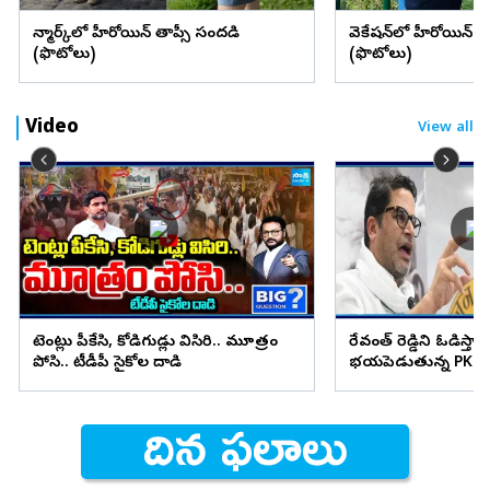
డెన్మార్క్‌లో హీరోయిన్ తాప్సీ సందడి
వెకేషన్‌లో హీరోయిన్ శ్రద్
(ఫొటోలు)
(ఫొటోలు)
Video
View all
టెంట్లు పీకేసి, కోడిగుడ్లు విసిరి.. మూత్రం
రేవంత్ రెడ్డిని ఓడిస్తా..
పోసి.. టీడీపీ సైకోల దాడి
భయపెడుతున్న PK కామ