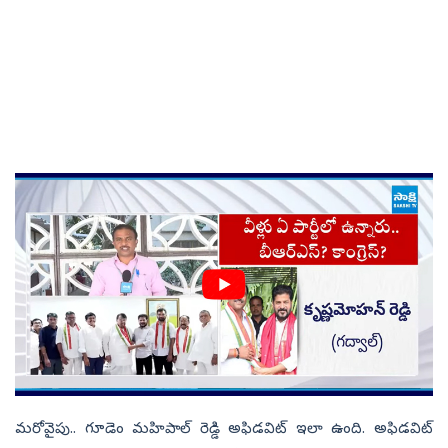
మరోవైపు.. గూడెం మ‌హిపాల్ రెడ్డి అఫిడ‌విట్‌ ఇలా ఉంది. అఫిడవిట్‌