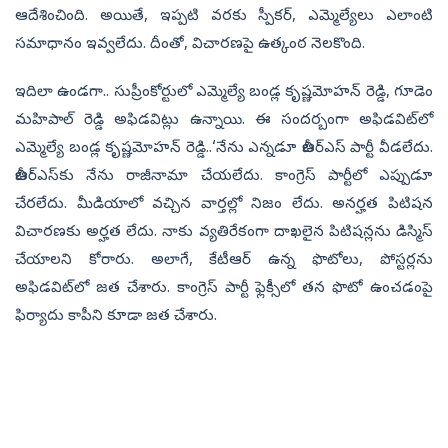
ఆదేశించింది. అయితే, ఇప్పటి వరకు స్పీకర్‌, ఎమ్మెల్యేలు ఎలాంటి
సమాధానం ఇవ్వలేదు. దీంతో, విచారణపై ఉత్కంఠ నెలకొంది.
ఇదిలా ఉండగా.. సుప్రీంకోర్టులో ఎమ్మెల్యే బండ్ల కృష్ణ‌మోహ‌న్ రెడ్డి, గూడెం
మ‌హిపాల్ రెడ్డి అఫిడ‌విట్లు ఉన్నాయి. ఈ సందర్బంగా అఫిడ‌విట్‌లో
ఎమ్మెల్యే బండ్ల కృష్ణ‌మోహ‌న్ రెడ్డి..‘నేను ఎన్న‌డూ బీఆర్‌ఎస్‌ పార్టీ వీడ‌లేదు.
బీఆర్‌ఎస్‌కు నేను రాజీనామా చేయ‌లేదు. కాంగ్రెస్ పార్టీలో ఎప్పుడూ
చేర‌లేదు. మీడియాలో వ‌చ్చిన వార్త‌ల్లో నిజం లేదు. అన‌ర్హ‌త పిటిష‌న
విచార‌ణకు అర్హ‌త లేదు. నాకు వ్య‌తిరేకంగా దాఖ‌లైన పిటిష‌న్ల‌ను డిస్మిస్
చేయాలని కోరారు. అలాగే, కేటీఆర్‌ ఉన్న ఫొటోలు, పోస్ట‌ర్ల‌ను
అఫిడ‌విట్‌లో జ‌త చేశారు. కాంగ్రెస్ పార్టీ ఫ్లెక్సీలో త‌న ఫొటో ఉంచ‌డంపై
ఫిర్యాదు కాపీని కూడా జత చేశారు.