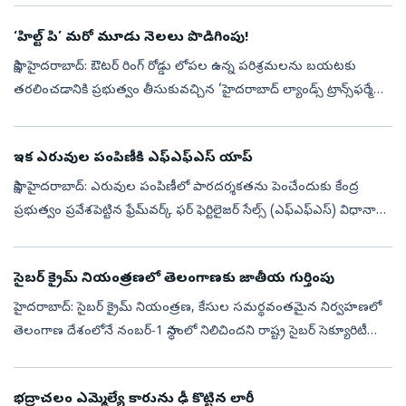
‘హిల్ట్‌ పి’ మరో మూడు నెలలు పొడిగింపు!
సాక్షి, హైదరాబాద్‌: ఔటర్‌ రింగ్‌ రోడ్డు లోపల ఉన్న పరిశ్రమలను బయటకు
తరలించడానికి ప్రభుత్వం తీసుకువచ్చిన ‘హైదరాబాద్‌ ల్యాండ్స్‌ ట్రాన్స్‌ఫర్మేషన్‌
పాలసీ’(హిల్ట్‌ పి) గడువును ప్రభుత్వం మరో మూడు నెలలు పొడ...
ఇక ఎరువుల పంపిణీకి ఎఫ్‌ఎఫ్‌ఎస్‌ యాప్‌
సాక్షి, హైదరాబాద్‌: ఎరువుల పంపిణీలో పారదర్శకతను పెంచేందుకు కేంద్ర
ప్రభుత్వం ప్రవేశపెట్టిన ఫ్రేమ్‌వర్క్‌ ఫర్‌ ఫెర్టిలైజర్‌ సేల్స్‌ (ఎఫ్‌ఎఫ్‌ఎస్‌) విధానా
న్ని తెలంగాణలో మరో 10 జిల్లాలకు విస్తరించారు. కే...
సైబర్ క్రైమ్ నియంత్రణలో తెలంగాణకు జాతీయ గుర్తింపు
హైదరాబాద్: సైబర్ క్రైమ్ నియంత్రణ, కేసుల సమర్థవంతమైన నిర్వహణలో
తెలంగాణ దేశంలోనే నంబర్-1 స్థానంలో నిలిచిందని రాష్ట్ర సైబర్ సెక్యూరిటీ
బ్యూరో (TGCSB) వెల్లడించింది. ప్రధానమంత్రి కార్యాలయం (PMO)
నిర్వహించ...
భద్రాచలం ఎమ్మెల్యే కారును ఢీ కొట్టిన లారీ