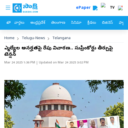
custom menu
Skip to main content
ePaper
TV
హోం
వార్తలు
ఆంధ్రప్రదేశ్
తెలంగాణ
సినిమా
క్రీడలు
బిజినెస్
ఫ్యామ
Breadcrumb
Home
Telugu-News
Telangana
ఎమ్మెల్యేల అనర్హతపై రేపు విచారణ.. సుప్రీంకోర్టు తీర్పుపై
టెన్షన్‌
Mar 24 2025 1:36 PM
| Updated on
Mar 24 2025 3:02 PM