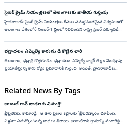
సైబర్ క్రైమ్ నియంత్రణలో తెలంగాణకు జాతీయ గుర్తింపు
హైదరాబాద్: సైబర్ క్రైమ్ నియంత్రణ, కేసుల సమర్థవంతమైన నిర్వహణలో
తెలంగాణ దేశంలోనే నంబర్-1 స్థానంలో నిలిచిందని రాష్ట్ర సైబర్ సెక్యూరిటీ
బ్యూరో (TGCSB) వెల్లడించింది. ప్రధానమంత్రి కార్యాలయం (PMO)
నిర్వహించ...
భద్రాచలం ఎమ్మెల్యే కారును ఢీ కొట్టిన లారీ
తెలంగాణ, భద్రాద్రి కొత్తగూడెం: భద్రాచలం ఎమ్మెల్యే డాక్టర్ తెల్లం వెంకట్రావు
ప్రయాణిస్తున్న కారు రోడ్డు ప్రమాదానికి గురైంది. అయితే, హైదరాబాద్‌కు
వెళ్తున్న సమయంలో పతంగి టోల్‌గేట్ సమీపంలో ఈ ప్రమాదం జరిగి...
Related News By Tags
బాబుల్‌ గావ్‌ బాధలకు విముక్తి!
సాక్షి ప్రతినిధి, కామారెడ్డి : ఆ ఊరి ప్రజల కష్టాలకు ‘సాక్షి’పరిష్కారం చూపింది.
ఏళ్లుగా ఎదుర్కొంటున్న బాధలు తీరాయి. బాబుల్‌గావ్‌ గ్రామాన్ని సంగారెడ్డి
జిల్లా కంగ్టి మండలం నుంచి కామారెడ్డి జిల్లా పెద్దక...