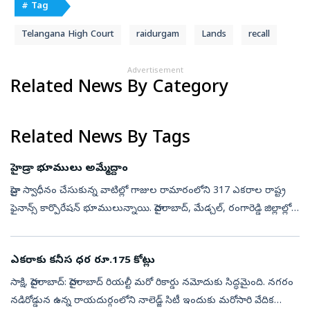
# Tag
Telangana High Court
raidurgam
Lands
recall
Advertisement
Related News By Category
Related News By Tags
హైడ్రా భూములు అమ్మేద్దాం
హైడ్రా స్వాధీనం చేసుకున్న వాటిల్లో గాజుల రామారంలోని 317 ఎకరాల రాష్ట్ర
ఫైనాన్స్‌ కార్పొరేషన్‌ భూములున్నాయి. హైదరాబాద్, మేడ్చల్, రంగారెడ్డి జిల్లాల్లో
కలిపి సుమారు 840 ఎకరాలు, రెవెన్యూ,హెచ్‌ఎండీఏ, జీహ...
ఎకరాకు కనీస ధర రూ.175 కోట్లు
సాక్షి, హైదరాబాద్‌: హైదరాబాద్‌ రియల్టీ మరో రికార్డు నమోదుకు సిద్ధమైంది. నగరం
నడిరోడ్డున ఉన్న రాయదుర్గంలోని నాలెడ్జ్‌ సిటీ ఇందుకు మరోసారి వేదిక