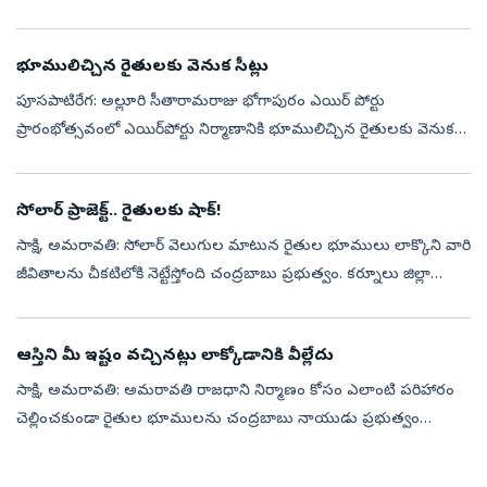
అవుతోంది. రాష్ట్ర ప్రభుత్వం అత్యంత ప్రతిష్టాత్మకంగా చేపట్...
భూములిచ్చిన రైతులకు వెనుక సీట్లు
పూసపాటిరేగ: అల్లూరి సీతారామరాజు భోగాపురం ఎయిర్‌ పోర్టు
ప్రారంభోత్సవంలో ఎయిర్‌పోర్టు నిర్మాణానికి భూములిచ్చిన రైతులకు వెనుక
సీట్లు కేటాయించడంపై అసహనం వ్యక్తం చేశారు. ఎటువంటి ప్రొటోకాల్‌ లేని
నేతలను వీవ...
సోలార్‌ ప్రాజెక్ట్‌.. రైతులకు షాక్‌!
సాక్షి, అమరావతి: సోలార్‌ వెలుగుల మాటున రైతుల భూములు లాక్కొని వారి
జీవితాలను చీకటిలోకి నెట్టేస్తోంది చంద్రబాబు ప్రభుత్వం. కర్నూలు జిల్లా
పత్తికొండ నియోజకవర్గంలో ఏర్పాటు చేస్తున్న టాటా సోలార్‌ విద్యుత్‌...
ఆస్తిని మీ ఇష్టం వచ్చినట్లు లాక్కోడానికి వీల్లేదు
సాక్షి, అమరావతి: అమరావతి రాజధాని నిర్మాణం కోసం ఎలాంటి పరిహారం
చెల్లించకుండా రైతుల భూములను చంద్రబాబు నాయుడు ప్రభుత్వం
దౌర్జన్యపూరితంగా, బలవంతంగా, చట్టవిరుద్ధంగా లాక్కుంటున్న నేపథ్యంలో
హైకోర్టు గురువారం...