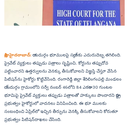
సాక్షి, హైదరాబాద్‌:
రాయదుర్గం భూములపై సర్కార్‌కు ఎదురుదెబ్బ తగిలింది.
ప్రైవేట్‌ వ్యక్తులు తప్పుడు పత్రాలు సృష్టించి.. కోర్టును తప్పుదోవ
పట్టించారని ఉత్తర్వులను వెనక్కు తీసుకోవాలని విజ్ఞప్తి చేస్తూ వేసిన
పిటిషన్‌ను హైకోర్టు కొట్టివేసింది. రంగారెడ్డి జిల్లా శేరిలింగంపల్లి మండలం
రాయ్‌దుర్గం గ్రామంలోని సర్వే నంబర్‌ 46లోని 84 ఎకరాల 30 గుంటల
భూమిపై ప్రైవేట్‌ వ్యక్తులు తప్పుడు పత్రాలతో హక్కులు పొందారని రాష్ట్ర
ప్రభుత్వం హైకోర్టులో వాదనలు వినిపించింది. ఈ భూ ములకు
సంబంధించి ఏప్రిల్‌లో ఇచ్చిన తీర్పును వెనక్కి తీసుకోవాలని కోరుతూ
ప్రభుత్వం పిటిషన్‌దాఖలు చేసింది.