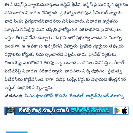
ఈ పిటిషన్‌పై న్యాయమూర్తులు జస్టిస్‌ శ్రీదేవి, జస్టిస్‌ ప్రియదర్శిని ధర్మాసనం
సోమవారం విచారణ చేపట్టింది. ప్రభుత్వం తరఫున సీనియర్‌ న్యాయ
వాది సీఎస్‌ వైద్యనాథన్‌వాదనలు వినిపించారు. విచారణ అర్హతను
మాత్రమే సమీక్షిస్తా మని చెప్పిన హైకోర్టు 84 ఎకరాల భూమిపై హక్కులు
ఇస్తూ తీర్పునిచి్చందన్నారు. ఈ క్రమంలో ప్రభుత్వ వాదనను వినాల్సి
ఉండ గా, ఆ అవకాశం ఇవ్వలేదని చెప్పారు. ప్రైవేట్‌ వ్యక్తులు తప్పుడు
పత్రాలను కోర్టుకు సమ ర్పించారని వెల్లడించారు. ప్రైవేట్‌ వ్యక్తులు
లింగయ్య, మరికొందరి తరఫు న్యాయవాది వాదనలు వినిపిస్తూ.. రీకాల్‌
పిటిషన్‌పై విచారణ సరికాదన్నారు. వాదనలు విన్న ధర్మాసనం.. ప్రభుత్వ
పిటిషన్‌ను కొట్టివేసింది. కాగా, దీనిపై సుప్రీంకోర్టుకు వెళ్తామని రాజేంద్రనగర్‌
ఆర్డీవో చంద్రకళ పేర్కొన్నారు.
చదవండి:
సీఎం ఫాంహౌస్‌ కోసమే ‘రీజినల్‌’ అలైన్‌మెంట్‌ మార్పు