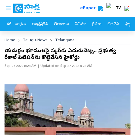
custom menu
Skip to main content
ePaper
TV
హోం
వార్తలు
ఆంధ్రప్రదేశ్
తెలంగాణ
సినిమా
క్రీడలు
బిజినెస్
ఫ్యామ
Breadcrumb
Home
Telugu-News
Telangana
రాయదుర్గం భూములపై సర్కార్‌కు ఎదురుదెబ్బ.. ప్రభుత్వ
రీకాల్‌ పిటిషన్‌ను కొట్టివేసిన హైకోర్టు
Sep 27 2022 8:28 AM
| Updated on
Sep 27 2022 8:28 AM