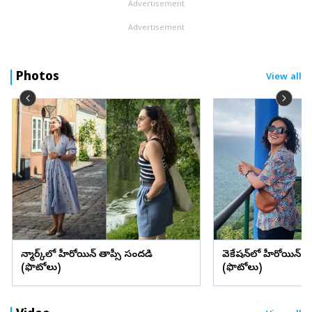
Advertisement
Advertisement
Photos
View all
డెన్మార్క్‌లో హీరోయిన్ తాప్సీ సందడి
వెకేషన్‌లో హీరోయిన్ శ్రద్
(ఫొటోలు)
(ఫొటోలు)