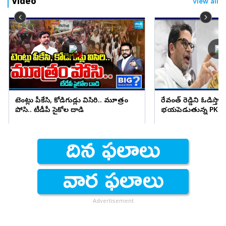
Video
View all
టెంట్లు పీకేసి, కోడిగుడ్లు విసిరి.. మూత్రం
రేవంత్ రెడ్డిని ఓడిస్తా..
పోసి.. టీడీపీ సైకోల దాడి
భయపెడుతున్న PK కామ
Advertisement