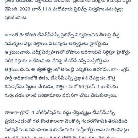
సైతం బయటకు వెళ్లాయని తేలడంతో ప్రిలిమినరీ పరీక్షను కమిషన్‌ రద్దు
చేసింది. 2023 జూన్‌ 11న మరోమారు ప్రిలిమ్స్‌ నిర్వహించనున్నట్లు
ప్రకటించింది.
అయితే రెండోసారి టీఎస్‌పీఎస్సీ ప్రిలిమ్స్‌ నిర్వహించిన తీరుపై తీవ్ర
విమర్శలు వెల్లువెత్తాయి. పలువురు అభ్యర్థులు హైకోర్టును
ఆశ్రయించారు. పరీక్ష నిర్వహణలో లోపాలు జరిగాయని నిర్ధారిస్తూ హైకోర్టు
పరీక్ష రద్దుకు ఆదేశించింది. దీనిపై టీఎస్‌పీఎస్సీ సుప్రీకోర్టును
ఆశ్రయించింది. అ తర్వాత రాష్ట్రంలో అసెంబ్లీ ఎన్నికలు జరగడం, కా>ంగ్రెస్‌
పార్టీ అధికారంలోకి రావడం, టీఎస్‌పీఎస్సీ ప్రక్షాళన చేపట్టడం, కొత్త
కమిషన్‌ను ఏర్పాటు చేయడం, కొత్తగా మరో 60 గ్రూప్‌–1 ఖాళీలను
గుర్తించడం లాంటి పరిణామాలు వరుసగా చోటు చేసుకున్నాయి.
తాజాగా గ్రూప్‌–1 నోటిఫికేషన్‌ను రద్దు చేస్తున్నట్లు టీఎస్‌పీఎస్సీ
ప్రకటించడంతో గత కొంతకాలంగా నెలకొన్న గందరగోళానికి తెరపడింది.
పిటిషన్‌ను ఉపసంహరించుకునేందుకు సుప్రీంకోర్టు అనుమతించినట్లు