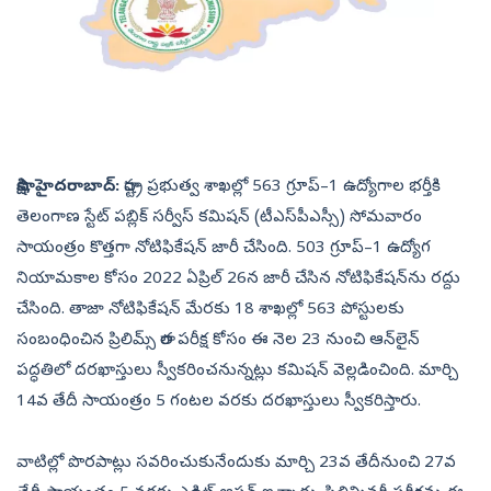
సాక్షి, హైదరాబాద్‌:
రాష్ట్ర ప్రభుత్వ శాఖల్లో 563 గ్రూప్‌–1 ఉద్యోగాల భర్తీకి
తెలంగాణ స్టేట్‌ పబ్లిక్‌ సర్వీస్‌ కమిషన్‌ (టీఎస్‌పీఎస్సీ) సోమవారం
సాయంత్రం కొత్తగా నోటిఫికేషన్‌ జారీ చేసింది. 503 గ్రూప్‌–1 ఉద్యోగ
నియామకాల కోసం 2022 ఏప్రిల్‌ 26న జారీ చేసిన నోటిఫికేషన్‌ను రద్దు
చేసింది. తాజా నోటిఫికేషన్‌ మేరకు 18 శాఖల్లో 563 పోస్టులకు
సంబంధించిన ప్రిలిమ్స్‌ రాత పరీక్ష కోసం ఈ నెల 23 నుంచి ఆన్‌లైన్‌
పద్ధతిలో దరఖాస్తులు స్వీకరించనున్నట్లు కమిషన్‌ వెల్లడించింది. మార్చి
14వ తేదీ సాయంత్రం 5 గంటల వరకు దరఖాస్తులు స్వీకరిస్తారు.
వాటిల్లో పొరపాట్లు సవరించుకునేందుకు మార్చి 23వ తేదీనుంచి 27వ