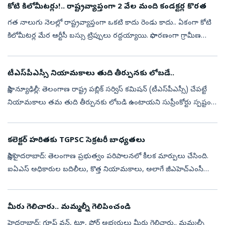
కోటి కిలోమీటర్లు!.. రాష్ట్రవ్యాప్తంగా 2 వేల మంది కండక్టర్ల కొరత
గత నాలుగు నెలల్లో రాష్ట్రవ్యాప్తంగా ఒకటి కాదు రెండు కాదు.. ఏకంగా కోటి
కిలోమీటర్ల మేర ఆర్టీసీ బస్సు ట్రిప్పులు రద్దయ్యాయి. సాధారణంగా గ్రామీణ
ప్రాంతాల్లో రోడ్లు సరిగా లేకపోతే, ముఖ్యంగా వర్షాకాలంలో రోడ్ల...
టీఎస్‌పీఎస్సీ నియామకాలు తుది తీర్పునకు లోబడే..
సాక్షి, న్యూఢిల్లీ: తెలంగాణ రాష్ట్ర పబ్లిక్‌ సర్విస్‌ కమిషన్‌ (టీఎస్‌పీఎస్సీ) చేపట్టే
నియామకాలు తమ తుది తీర్పునకు లోబడి ఉంటాయని సుప్రీంకోర్టు స్పష్టం
చేసింది. దూరవిద్య ద్వారా పొందిన డిగ్రీల చెల్లుబాటు...
కలెక్టర్‌ హరితకు TGPSC సెక్రటరీ బాధ్యతలు
సాక్షి,హైదరాబాద్‌: తెలంగాణ ప్రభుత్వం పరిపాలనలో కీలక మార్పులు చేసింది.
ఐఏఎస్‌ అధికారుల బదిలీలు, కొత్త నియామకాలు, అలాగే జీఎహెచ్‌ఎంసీ
జోనల్ కమిషనర్లను నియమిస్తూ నోటిఫికేషన్ విడుదలైంది. గురువారం
ప్రభుత్వ...
మీరు గెలిచారు.. మమ్మల్నీ గెలిపించండి
హైదరాబాద్‌: గ్రూప్‌ వన్, టూ, ఫోర్‌ అభ్యర్థులు మీరు గెలిచారు.. మమ్మల్నీ