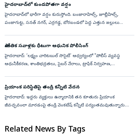
హైదరాబాద్‌లో కుండపోతగా వర్షం
హైదరాబాద్‌లో భారీగా వర్షం కురుస్తోంది. బంజారాహిల్స్‌, జూబ్లీహిల్స్‌,
పంజాగుట్ట, సనత్‌ నగర్‌, ఎర్రగడ్డ, బోరబండలో పెద్ద ఎత్తున జల్లులు
కురుస్తున్నాయి. ఎస్‌ఆర్‌ నగర్‌, ఫిలీంనగర్‌, అమీర్‌పేటలో కుండపోతగా వ...
సాంకేతిక సవాళ్లకు ధీటుగా ఆధునిక పోలీసింగ్‌
హైదరాబాద్: ‘లక్ష్యం చారిటబుల్ సొసైటీ’ ఆధ్వర్యంలో "పోలీస్ వ్యవస్థ
ఆధునీకీకరణ, శాంతిభద్రతలు, సైబర్ నేరాలు, ట్రాఫిక్ నిర్వహణ,
ఎదురవుతున్న నూతన సవాళ్లు" అనే అంశంపై జాతీయ స్థాయి పోలీస్
సెమినార్ శనివారం జరి...
ప్రియాంక పరిస్థితిపై తండ్రి కన్నీటి వేదన
హైదరాబాద్‌: ఇద్దరు వ్యక్తులు ఉన్మాదానికి తన కూతురు ప్రియాంక
జీవచ్ఛవంలా మారడంపై తండ్రి వెంకటేష్‌ కన్నీటి పర్యంతమవుతున్నారు.
తమ కూతురు ఇప్పటికూడా బ్రతికే హోప్స్‌ లేవని డాక్టర్స్‌ చెబుతున్నా, చేసే
ప్రయత్...
Related News By Tags