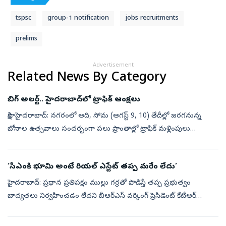
tspsc
group-1 notification
jobs recruitments
prelims
Advertisement
Related News By Category
బిగ్ అలర్ట్.. హైదరాబాద్‌లో ట్రాఫిక్‌ ఆంక్షలు
సాక్షి, హైదరాబాద్: నగరంలో ఆది, సోమ (ఆగస్ట్‌ 9, 10) తేదీల్లో జరగనున్న
బోనాల ఉత్సవాలు సందర్భంగా పలు ప్రాంతాల్లో ట్రాఫిక్ మళ్లింపులు
చేపట్టనున్నట్లు హైదరాబాద్ ట్రాఫిక్ పోలీసులు వెల్లడించారు. లాల్ దర్వాజా...
‘సీఎంకి భూమి అంటే రియల్‌ ఎస్టేట్‌ తప్ప మరేం లేదు’
హైదరాబాద్‌: ప్రధాన ప్రతిపక్షం ముల్లు గర్రతో పొడిస్తే తప్ప ప్రభుత్వం
బాద్యతలు నిర్వహించడం లేదని బీఆర్‌ఎస్‌ వర్కింగ్‌ ప్రెసిడెంట్‌ కేటీఆర్‌
ఆగ్రహం వ్యక్తం చేశారు. సీఎంకి భూమి అంటే రియల్‌ ఎస్టేట్‌ తప్ప ...