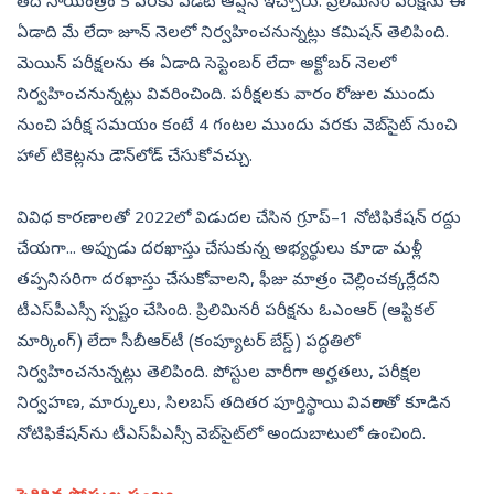
తేదీ సాయంత్రం 5 వరకు ఎడిట్‌ ఆప్షన్‌ ఇచ్చారు. ప్రిలిమినరీ పరీక్షను ఈ
ఏడాది మే లేదా జూన్‌ నెలలో నిర్వహించనున్నట్లు కమిషన్‌ తెలిపింది.
మెయిన్‌ పరీక్షల­ను ఈ ఏడాది సెప్టెంబర్‌ లేదా అక్టోబర్‌ నెలలో
నిర్వహించనున్నట్లు వివరించింది. పరీక్షలకు వారం రోజుల ముందు
నుంచి పరీక్ష సమయం కంటే 4 గంటల ముందు వరకు వెబ్‌సైట్‌ నుంచి
హాల్‌ టికెట్లను డౌన్‌లోడ్‌ చేసుకోవచ్చు.
వివిధ కారణాలతో 2022లో విడుదల చేసిన గ్రూప్‌–1 నోటిఫికేషన్‌ రద్దు
చేయగా... అప్పుడు దరఖాస్తు చేసుకున్న అభ్యర్థులు కూడా మళ్లీ
తప్పనిసరిగా దరఖాస్తు చేసుకోవాలని, ఫీజు మాత్రం చెల్లించక్కర్లేదని
టీఎస్‌పీఎస్సీ స్పష్టం చేసింది. ప్రిలిమినరీ పరీక్షను ఓఎంఆర్‌ (ఆప్టికల్‌
మార్కింగ్‌) లేదా సీబీఆర్‌టీ (కంప్యూటర్‌ బేస్డ్‌) పద్ధతిలో
నిర్వహించనున్నట్లు తెలిపింది. పోస్టుల వారీగా అర్హతలు, పరీక్షల
నిర్వహణ, మార్కులు, సిలబస్‌ తదితర పూర్తిస్థాయి వివరాలతో కూడిన
నోటిఫికేషన్‌ను టీఎస్‌పీఎస్సీ వెబ్‌సైట్‌లో అందుబాటులో ఉంచింది.