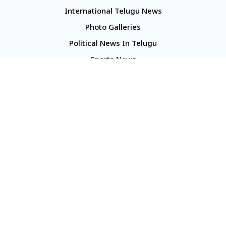
International Telugu News
Photo Galleries
Political News In Telugu
Sports News
TS Politics News
Telangana News
Telugu Movie Reviews
Company
About Us
Contact Us
Media Kit
Terms And Conditions