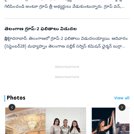
గెలిపించండి అంటూ గ్రూప్‌ త్రీ అభ్యర్థులు వేడుకుంటున్నారు. గ్రూప్‌ వన్,
టూ, ఫోర్, జేఎల్, సబ్‌ ఇన్‌స్పెక్టర్‌ పోస్టుల్లో ఇప్పటికే స...
తెలంగాణ గ్రూప్‌-2 ఫలితాలు విడుదల
సాక్షి,హైదరాబాద్‌: తెలంగాణలో గ్రూప్‌-2 ఫలితాలు విడుదలయ్యాయి. ఆదివారం
(సెప్టెంబర్‌28) మధ్యాహ్నం తెలంగాణ పబ్లిక్‌ సర్విస్‌ కమిషన్‌ ఛైర్మన్‌ బుర్రా
వెంకటేశం ఫలితాలను విడుదల చేశారు. 783 పోస్టులకు 782మంది...
Advertisement
Advertisement
Photos
View all