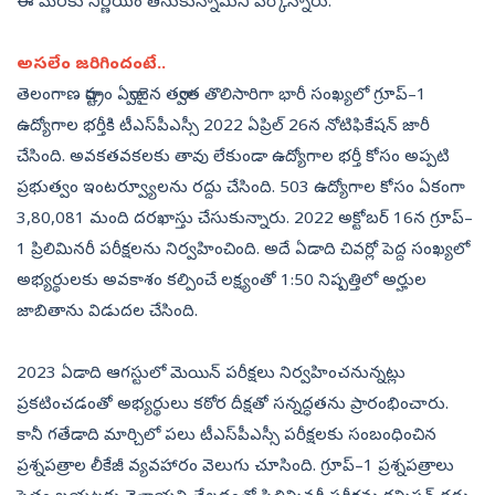
ఈ మేరకు నిర్ణయం తీసుకున్నామని పేర్కొన్నారు.
అసలేం జరిగిందంటే..
తెలంగాణ రాష్ట్రం ఏర్పాటైన తర్వాత తొలిసారిగా భారీ సంఖ్యలో గ్రూప్‌–1
ఉద్యోగాల భర్తీకి టీఎస్‌పీఎస్సీ 2022 ఏప్రిల్‌ 26న నోటిఫికేషన్‌ జారీ
చేసింది. అవకతవకలకు తావు లేకుండా ఉద్యోగాల భర్తీ కోసం అప్పటి
ప్రభుత్వం ఇంటర్వ్యూలను రద్దు చేసింది. 503 ఉద్యోగాల కోసం ఏకంగా
3,80,081 మంది దరఖాస్తు చేసుకున్నారు. 2022 అక్టోబర్‌ 16న గ్రూప్‌–
1 ప్రిలిమినరీ పరీక్షలను నిర్వహించింది. అదే ఏడాది చివర్లో పెద్ద సంఖ్యలో
అభ్యర్థులకు అవకాశం కల్పించే లక్ష్యంతో 1:50 నిష్పత్తిలో అర్హుల
జాబితాను విడుదల చేసింది.
2023 ఏడాది ఆగస్టులో మెయిన్‌ పరీక్షలు నిర్వహించనున్నట్లు
ప్రకటించడంతో అభ్యర్థులు కఠోర దీక్షతో సన్నద్ధతను ప్రారంభించారు.
కానీ గతేడాది మార్చిలో పలు టీఎస్‌పీఎస్సీ పరీక్షలకు సంబంధించిన
ప్రశ్నపత్రాల లీకేజీ వ్యవహారం వెలుగు చూసింది. గ్రూప్‌–1 ప్రశ్నపత్రాలు