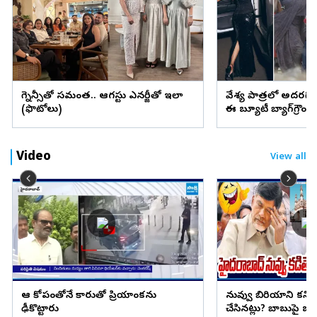
ప్రెగ్నెన్సీతో సమంత.. ఆగస్టు ఎనర్జీతో ఇలా
వేశ్య పాత్రలో అదరగొట్
(ఫొటోలు)
ఈ బ్యూటీ బ్యాగ్‌గ్రౌం
Video
View all
ఆ కోపంతోనే కారుతో ప్రియాంకను
నువ్వు బిరియాని కనిప
ఢీకొట్టారు
చేసినట్లు? బాబుపై బుగ్గన