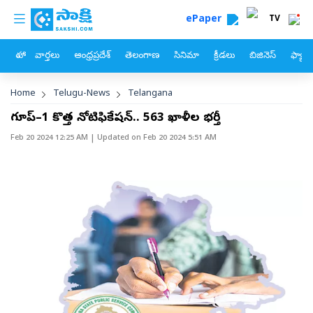
custom menu
Skip to main content
ePaper
TV
హోం
వార్తలు
ఆంధ్రప్రదేశ్
తెలంగాణ
సినిమా
క్రీడలు
బిజినెస్
ఫ్యామ
Breadcrumb
Home
Telugu-News
Telangana
గ్రూప్‌–1 కొత్త నోటిఫికేషన్‌.. 563 ఖాళీల భర్తీ
Feb 20 2024 12:25 AM
| Updated on
Feb 20 2024 5:51 AM