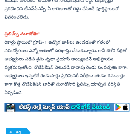
కమిషన్‌ తెలిపింది. అయితే గత నోటిఫికేషన్‌ను రద్దు చేస్తున్నట్లు
ప్రకటించిన టీఎస్‌పీఎస్సీ..ఏ కారణాలతో రద్దు చేసిందీ పూర్తిస్థాయిలో
వివరించలేదు.
ప్రిలిమ్స్‌ మూడోసారి..!
రికార్డు స్థాయిలో గ్రూప్‌–1 ఉద్యోగ ఖాళీలు ఉండడంతో గతంలో
నిరుద్యోగులు ఎన్నో ఆశలతో దరఖాస్తు చేసుకున్నారు. కానీ కఠోర దీక్షతో
అభ్యర్థులు పడిన శ్రమ వృథా ప్రయాసే అయ్యిందనే అభిప్రాయం
వ్యక్తమవుతోంది. నోటిఫికేషన్‌ వెలువడి దాదాపు రెండు సంవత్సరాలు కాగా..
అభ్యర్థులు ఇప్పటికే రెండుసార్లు ప్రిలిమినరీ పరీక్షలు రాయడం గమనార్హం.
కాగా కొత్త నోటిఫికేషన్‌ జారీతో మూడోసారి ప్రిలిమ్స్‌ రాయాల్సిన పరిస్థితి
ఏర్పడింది.
# Tag