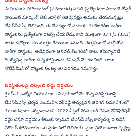
పెరిగిన పోస్టుల సంఖ్య
మహిళలకు హారిజాంటల్‌ (సమాంతర) పద్ధతి (ప్రత్యేకంగా ఎలాంటి రోస్టర్‌
పాయింట్‌ మార్కింగ్‌ లేకుండా)లో రిజర్వేషన్లు అమలు చేయనున్నట్లు
టీఎస్‌పీఎస్సీ తెలిపింది. ఈ నేపథ్యంలో మహిళలకు కేటగిరీల వారీగా
పోస్టులను ప్రత్యేకంగా రిజర్వ్‌ చేయలేదు. కానీ మొత్తంగా 33 1/3 (33.3)
శాతం ఉద్యోగాలను మాత్రం కేటాయించనుంది. ఈ క్రమంలో మల్టీజోన్ల
వారీగా పోస్టులు, అదేవిధంగా జనరల్‌ కేటగిరీతో పాటు కమ్యూనిటీ
రిజర్వేషన్ల వారీగా ఉన్న పోస్టులను కమిషన్‌ వెల్లడించింది. తాజా
నోటిఫికేషన్‌లో పోస్టుల సంఖ్య 60 పెరగడం గమనార్హం.
పరిస్థితులపై చర్చించి రద్దు నిర్ణయం
గ్రూప్‌–1 ఉద్యోగ నియామకాల విషయంలో నెలకొన్న పరిస్థితులపై
టీఎస్‌పీఎస్సీ చైర్మన్‌ ఎం.మహేందర్‌రెడ్డి అధ్యక్షతన జరిగిన సమావేశంలో
కూలంకషంగా చర్చించామని, 2022 ఏప్రిల్‌ 26న జారీ చేసిన నోటిఫికేషన్‌
రద్దు చేస్తూ నిర్ణయం తీసుకున్నామని టీఎస్‌పీఎస్సీ కార్యదర్శి ఇ.నవీన్‌
నికొలస్‌ సోమవారం ఒక ప్రకటనలో తెలిపారు. ప్రజా ప్రయోజనాల దృష్ట్యా