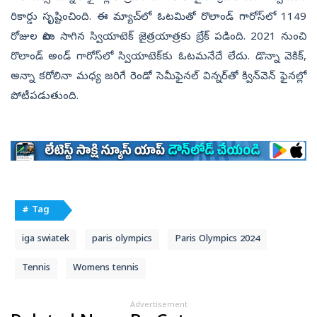
రికార్డు సృష్టించింది. ఈ మ్యాచ్‌లో ఓటమితో రొలాండ్‌ గారోస్‌లో 1149
రోజుల పాటు సాగిన స్వియాటెక్‌ జైత్రయాత్రకు బ్రేక్‌ పడింది. 2021 నుంచి
రొలాండ్‌ అండ్‌ గారోస్‌లో స్వియాటెక్‌కు ఓటమనేదే లేదు. డొన్నా వెకిక్‌,
అన్నా కరోలినా మధ్య జరిగే రెండో సెమీఫైనల్‌ విన్నర్‌తో క్విన్‌వెన్‌ ఫైనల్లో
పోటీపడుతుంది.
# Tag
iga swiatek
paris olympics
Paris Olympics 2024
Tennis
Womens tennis
Advertisement