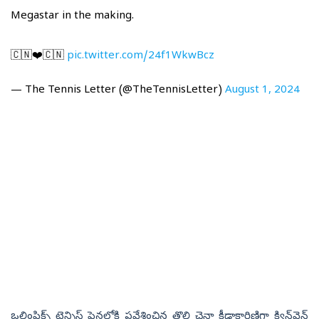
Megastar in the making.
🇨🇳❤️🇨🇳
pic.twitter.com/24f1WkwBcz
— The Tennis Letter (@TheTennisLetter)
August 1, 2024
ఒలింపిక్స్‌ టెన్నిస్‌ ఫైనల్లోకి ప్రవేశించిన తొలి చైనా క్రీడాకారిణిగా క్విన్‌వెన్‌