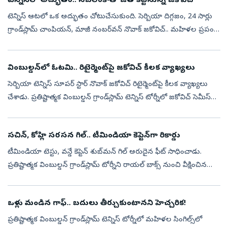
టెన్నిస్‌లో అద్భుతం.. స‌బ‌లెంకాతో జ‌త క‌ట్ట‌నున్న జ‌కోవిచ్‌
టెన్నిస్ ఆట‌లో ఒక అద్భుతం చోటుచేసుకుంది. సెర్బియా దిగ్గజం, 24 సార్లు
గ్రాండ్‌స్లామ్ చాంపియ‌న్, మాజీ నంబ‌ర్‌వ‌న్ నొవాక్ జ‌కోవిచ్‌.. మ‌హిళ‌ల ప్ర‌పంచ
నంబ‌ర్‌వ‌న్ అరీనా స‌బ‌లెంకాతో క‌లిసి యూఎస్ ఓపెన్ మిక్...
వింబుల్డన్‌లో ఓటమి.. రిటైర్మెంట్‌పై జకోవిచ్ కీలక వ్యాఖ్యలు
సెర్బియా టెన్నిస్ సూప‌ర్ స్టార్ నొవాక్ జ‌కోవిచ్ రిటైర్మెంట్‌పై కీల‌క వ్యాఖ్య‌లు
చేశాడు. ప్ర‌తిష్టాత్మ‌క వింబుల్డ‌న్ గ్రాండ్‌స్లామ్ టెన్నిస్ టోర్నీలో జ‌కోవిచ్ సెమీస్‌లో
ఇంటిబాట ప‌ట్టిన సంగ‌తి తెలిసిందే...
స‌చిన్‌, కోహ్లి స‌ర‌స‌న గిల్‌.. టీమిండియా కెప్టెన్‌గా రికార్డు
టీమిండియా టెస్టు, వ‌న్డే కెప్టెన్ శుబ్‌మ‌న్ గిల్ అరుదైన ఫీట్ సాధించాడు.
ప్ర‌తిష్టాత్మ‌క వింబుల్డ‌న్ గ్రాండ్‌స్లామ్ టోర్నీని రాయ‌ల్ బాక్స్ నుంచి వీక్షించిన
నాలుగో భార‌త కెప్టెన్‌గా గిల్ నిలిచాడు. గ‌తంల...
ఒళ్లు మండిన గాఫ్‌.. బదులు తీర్చుకుంటానని హెచ్చరిక!
ప్ర‌తిష్టాత్మ‌క వింబుల్డ‌న్ గ్రాండ్‌స్లామ్ టెన్నిస్ టోర్నీలో మ‌హిళ‌ల సింగిల్స్‌లో