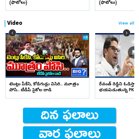
(ఫొటోలు)
(ఫొటోలు)
Video
View all
టెంట్లు పీకేసి, కోడిగుడ్లు విసిరి.. మూత్రం
రేవంత్ రెడ్డిని ఓడిస్తా..
పోసి.. టీడీపీ సైకోల దాడి
భయపెడుతున్న PK కామ