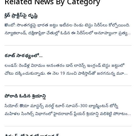
Related News By Category
స్పిన్‌ ప్రాక్టీస్‌పై దృష్టి
కొలంబో: సొంతగడ్డపై భారత జట్టు ఇటీవల రెండు టెస్టు సిరీస్‌లు కోల్పోయింది.
న్యూజిలాండ్, దక్షిణాఫ్రికా చేతుల్లో ఓడిన ఈ సిరీస్‌లలో అనూహ్యంగా ప్రత్యర్థి
స్పిన్నర్లు మనపై ఆధిపత్యం ప్రదర్శించారు. స్పిన్‌ బౌలి...
రూట్‌ సారథ్యంలో...
లండన్‌: రెండేళ్ల విరామం అనంతరం డాన్‌ లారెన్స్‌ ఇంగ్లండ్‌ టెస్టు జట్టులో
చోటు దక్కించుకున్నాడు. ఈ నెల 19 నుంచి పాకిస్తాన్‌తో జరగనున్న మూడు
మ్యాచ్‌ల టెస్టు సిరీస్‌ కోసం ఇంగ్లండ్‌ గురువారం 16 మందితో కూడి...
పోరాడి ఓడిన శ్రియాన్షి
సియోల్‌: కొరియా మాస్టర్స్‌ వరల్డ్‌ టూర్‌ సూపర్‌–300 బ్యాడ్మింటన్‌ టోర్నీ
మహిళల సింగిల్స్‌ విభాగంలో హైదరాబాద్‌ ప్లేయర్‌ శ్రియాన్షి వలిశెట్టి పోరాటం
ముగిసింది. గురువారం జరిగిన ప్రిక్వార్టర్‌ ఫైనల్లో శ్ర...