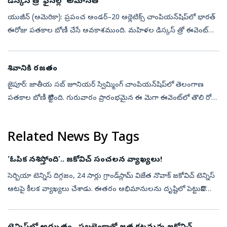
డిస్కస్‌ త్రో ఫైనల్లో అమానత్‌
యుజీన్‌ (అమెరికా): ప్రపంచ అండర్‌–20 అథ్లెటిక్స్‌ చాంపియన్‌షిప్‌లో భారత్‌
ఈరోజు పతకాల బోణీ చేసే అవకాశముంది. మహిళల డిస్కస్‌ త్రో ఈవెంట్‌లో
అమానత్‌ కంబోజ్‌... పురుషుల జావెలిన్‌ త్రోలో ఆశిష్‌ యాదవ్, ధరణీధ...
శివానికి రజతం
జైపూర్‌: జాతీయ సబ్‌ జూనియర్‌ స్విమ్మింగ్‌ చాంపియన్‌షిప్‌లో తెలంగాణ
పతకాల బోణీ కొట్టింది. గురువారం ప్రారంభమైన ఈ మెగా ఈవెంట్‌లో తొలి రోజు
గ్రూప్‌–2 బాలికల 200 మీటర్ల బ్యాక్‌స్ట్రోక్‌ విభాగంలో శివాని కర్...
Related News By Tags
‘ఓపిక నశిస్తోంది’.. జకోవిచ్‌ సంచలన వ్యాఖ్యలు!
సెర్బియా టెన్నిస్ దిగ్గ‌జం, 24 సార్లు గ్రాండ్‌స్లామ్ విజేత నొవాక్ జ‌కోవిచ్ టెన్నిస్
ఆట‌పై కీల‌క వ్యాఖ్య‌లు చేశాడు. ఈత‌రం అభిమానుల‌ను దృష్టిలో పెట్టుకొని
టెన్నిస్ ఆట‌లో స్కోరింగ్‌లో మార్పులు చేయాల్సిన ...