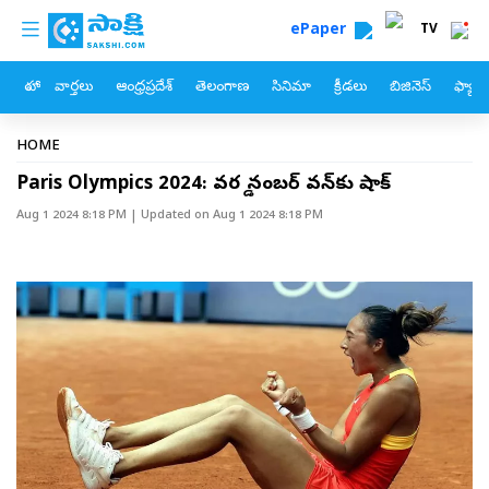
custom menu
Skip to main content
ePaper
TV
హోం
వార్తలు
ఆంధ్రప్రదేశ్
తెలంగాణ
సినిమా
క్రీడలు
బిజినెస్
ఫ్యామ
Breadcrumb
HOME
Paris Olympics 2024: వరల్డ్‌ నంబర్‌ వన్‌కు షాక్‌
Aug 1 2024 8:18 PM
| Updated on
Aug 1 2024 8:18 PM