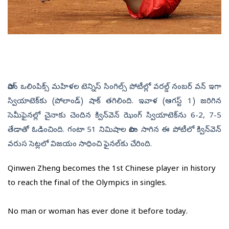
పారిస్‌ ఒలింపిక్స్‌ మహిళల టెన్నిస్‌ సింగిల్స్‌ పోటీల్లో వరల్డ్‌ నంబర్‌ వన్‌ ఇగా
స్వియాటెక్‌కు (పోలాండ్‌) షాక్‌ తగిలింది. ఇవాళ (ఆగస్ట్‌ 1) జరిగిన
సెమీఫైనల్లో చైనాకు చెందిన క్విన్‌వెన్‌ ఝెంగ్‌ స్వియాటెక్‌ను 6-2, 7-5
తేడాతో ఓడించింది. గంటా 51 నిమిషాల పాటు సాగిన ఈ పోటీలో క్విన్‌వెన్‌
వరుస సెట్లలో విజయం సాధించి ఫైనల్‌కు చేరింది.
Qinwen Zheng becomes the 1st Chinese player in history
to reach the final of the Olympics in singles.
No man or woman has ever done it before today.