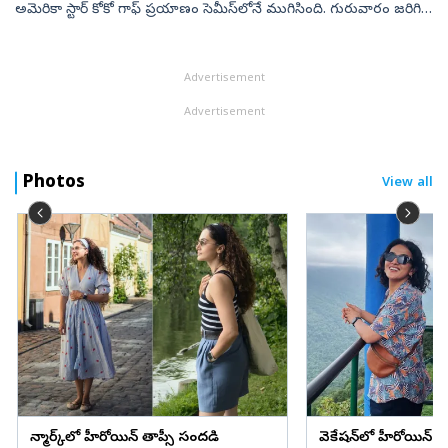
అమెరికా స్టార్ కోకో గాఫ్ ప్ర‌యాణం సెమీస్‌లోనే ముగిసింది. గురువారం జ‌రిగిన
సింగిల్స్ క్వార్ట‌ర్స్‌లో చెక్ రిప‌బ్లిక్‌కు...
Advertisement
Advertisement
Photos
View all
డెన్మార్క్‌లో హీరోయిన్ తాప్సీ సందడి
వెకేషన్‌లో హీరోయిన్ శ్రద్