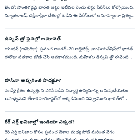
కొలంబో: సొంతగడ్డపై భారత జట్టు ఇటీవల రెండు టెస్టు సిరీస్‌లు కోల్పోయింది.
న్యూజిలాండ్, దక్షిణాఫ్రికా చేతుల్లో ఓడిన ఈ సిరీస్‌లలో అనూహ్యంగా ప్రత్యర్థి
స్పిన్నర్లు మనపై ఆధిపత్యం ప్రదర్శించారు. స్పిన్‌ బౌలి...
డిస్కస్‌ త్రో ఫైనల్లో అమానత్‌
యుజీన్‌ (అమెరికా): ప్రపంచ అండర్‌–20 అథ్లెటిక్స్‌ చాంపియన్‌షిప్‌లో భారత్‌
ఈరోజు పతకాల బోణీ చేసే అవకాశముంది. మహిళల డిస్కస్‌ త్రో ఈవెంట్‌లో
అమానత్‌ కంబోజ్‌... పురుషుల జావెలిన్‌ త్రోలో ఆశిష్‌ యాదవ్, ధరణీధ...
హసీనా అప్పగింత సాధ్యమా?
రెండేళ్ల క్రితం ఉవ్వెత్తున ఎగిసిపడిన విద్యార్థి ఉద్యమాన్ని అదుపుచేయటం
అసాధ్యమని తేలాక హెలికాప్టర్‌లో అక్కడినుంచి నిష్క్రమించి భారత్‌లో
ఆశ్రయం పొందిన బంగ్లాదేశ్‌ మాజీ ప్రధాని షేక్‌ హసీనా సరిగ్గా ఆ తేదీ...
రేర్‌ ఎర్త్‌ ఖనిజాల్లో ఇండియా ఎక్కడ?
రేర్‌ ఎర్త్‌ ఖనిజాల కోసం ప్రపంచ దేశాల మధ్య పోటీ మరింత వేగం