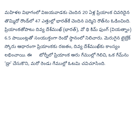
మహిళల విభాగంలో విజయవాడకు చెందిన 20 ఏళ్ల ప్రియాంక చివరిదైన
తొమ్మిదో రౌండ్‌లో 47 ఎత్తుల్లో భారత్‌కే చెందిన పద్మిని రౌత్‌ను ఓడించింది.
ప్రియాంకతోపాటు దివ్య దేశ్‌ముఖ్‌ (భారత్‌), వో థి కిమ్‌ ఫుంగ్‌ (వియత్నాం)
6.5 పాయింట్లతో సంయుక్తంగా రెండో స్థానంలో నిలిచారు. మెరుగైన టైబ్రేక్‌
స్కోరు ఆధారంగా ప్రియాంకకు రజతం, దివ్య దేశ్‌ముఖ్‌కు కాంస్యం
లభించాయి. ఈ టోర్నీలో ప్రియాంక ఆరు గేముల్లో గెలిచి, ఒక గేమ్‌ను
‘డ్రా’ చేసుకొని, మరో రెండు గేముల్లో ఓటమి చవిచూసింది.