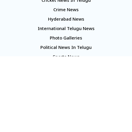
Cricket News In Telugu
Crime News
Hyderabad News
International Telugu News
Photo Galleries
Political News In Telugu
Sports News
TS Politics News
Telangana News
Telugu Movie Reviews
Company
About Us