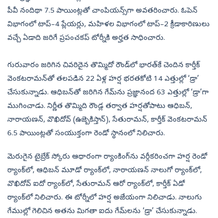
పీవీ నందిథా 7.5 పాయింట్లతో చాంపియన్స్‌గా అవతరించారు. ఓపెన్‌
విభాగంలో టాప్‌–4 ప్లేయర్లు, మహిళల విభాగంలో టాప్‌–2 క్రీడాకారిణులు
వచ్చే ఏడాది జరిగే ప్రపంచకప్‌ టోర్నీకి అర్హత సాధించారు.
గురువారం జరిగిన చివరిదైన తొమ్మిదో రౌండ్‌లో భారత్‌కే చెందిన కార్తీక్‌
వెంకటరామన్‌తో తలపడిన 22 ఏళ్ల హర్ష భరతకోటి 14 ఎత్తుల్లో ‘డ్రా’
చేసుకున్నాడు. ఆధిబన్‌తో జరిగిన గేమ్‌ను ప్రజ్ఞానంద 63 ఎత్తుల్లో ‘డ్రా’గా
ముగించాడు. నిర్ణీత తొమ్మిది రౌండ్ల తర్వాత హర్షతోపాటు ఆధిబన్,
నారాయణన్, వొఖిదోవ్‌ (ఉజ్బెకిస్తాన్‌), సేతురామన్, కార్తీక్‌ వెంకటరామన్‌
6.5 పాయింట్లతో సంయుక్తంగా రెండో స్థానంలో నిలిచారు.
మెరుగైన టైబ్రేక్‌ స్కోరు ఆధారంగా ర్యాంకింగ్‌ను వర్గీకరించగా హర్ష రెండో
ర్యాంక్‌లో, ఆధిబన్‌ మూడో ర్యాంక్‌లో, నారాయణన్‌ నాలుగో ర్యాంక్‌లో,
వొఖిదోవ్‌ ఐదో ర్యాంక్‌లో, సేతురామన్‌ ఆరో ర్యాంక్‌లో, కార్తీక్‌ ఏడో
ర్యాంక్‌లో నిలిచారు. ఈ టోర్నీలో హర్ష అజేయంగా నిలిచాడు. నాలుగు
గేముల్లో గెలిచిన అతను మిగతా ఐదు గేమ్‌లను ‘డ్రా’ చేసుకున్నాడు.