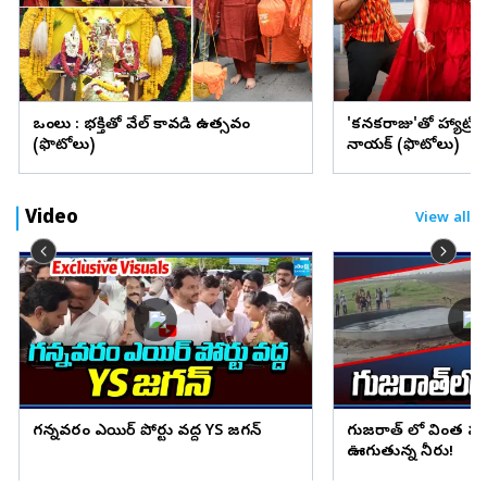
ఒంగోలు : భక్తితో వేల్ కావడి ఉత్సవం
'కనకరాజు'తో హ్యాట్రిక్ 
(ఫొటోలు)
నాయక్ (ఫొటోలు)
Video
View all
గన్నవరం ఎయిర్ పోర్టు వద్ద YS జగన్
గుజరాత్ లో వింత ఘ
ఊగుతున్న నీరు!