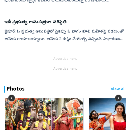
పుంజుకుంటు న్నట్లు ఇటీవల చోటుచేసుకుంటున్న పరి ణామాలు
సూచిస్తున్నాయి. ఇప్పటివరకు ఈ రంగంలో దాదాపు గుత్తాధిపత్యం
చలాయించిన చైనాపై ఆధారపడటాన్ని త...
ఇదీ ప్రభుత్వ ఆసుపత్రుల పరిస్థితి
జైపూర్‌: ఓ ప్రభుత్వ ఆసుపత్రిలో పైకప్పు ఓ భాగం కూలి మహిళపై పడటంతో
ఆమెకు గాయాలయ్యాయి. ఆమెకు 2 కుట్లు వేయాల్సి వచ్చింది. సాధారణంగా
బయట గాయాలైతే కుట్లు వేయించుకోవడానికి ఆసుపత్రికి వస్తారు. కానీ,
ఆసుపత్రుల...
Advertisement
Advertisement
Photos
View all