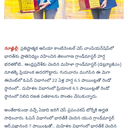
న్యూఢిల్లీ:
ప్రతిష్టాత్మక ఆసియా కాంటినెంటల్‌ చెస్‌ చాంపియన్‌షిప్‌లో
భారత్‌కు ప్రాతినిధ్యం వహించిన తెలంగాణ గ్రాండ్‌మాస్టర్‌ హర్ష
భరతకోటి... ఆంధ్రప్రదేశ్‌కు చెందిన మహిళా గ్రాండ్‌మాస్టర్‌ (డబ్ల్యూజీఎం)
నూతక్కి ప్రియాంక అదరగొట్టారు. గురువారం ముగిసిన ఈ మెగా
ఈవెంట్‌లో ఓపెన్‌ విభాగంలో 22 ఏళ్ల హర్ష 6.5 పాయింట్లతో రెండో
స్థానంలో... మహిళల విభాగంలో ప్రియాంక 6.5 పాయింట్లతో రెండో
స్థానంలో నిలిచి రజత పతకాలను సొంతం చేసుకున్నారు.
అంతేకాకుండా వచ్చే ఏడాది జరిగే చెస్‌ ప్రపంచకప్‌ టోర్నీకి అర్హత
సాధించారు. ఓపెన్‌ విభాగంలో భారత్‌కే చెందిన యువ గ్రాండ్‌మాస్టర్‌
ఆర్‌.ప్రజ్ఞానంద 7 పాయింట్లతో... మహిళల విభాగంలో భారత్‌కే చెందిన