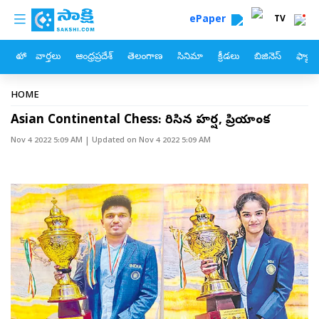
custom menu
Skip to main content
ePaper
TV
హోం
వార్తలు
ఆంధ్రప్రదేశ్
తెలంగాణ
సినిమా
క్రీడలు
బిజినెస్
ఫ్యామ
Breadcrumb
HOME
Asian Continental Chess: మెరిసిన హర్ష, ప్రియాంక
Nov 4 2022 5:09 AM
| Updated on
Nov 4 2022 5:09 AM