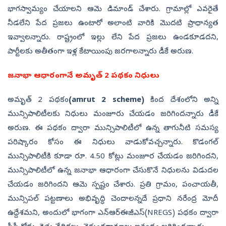
భాగస్వామ్యం చేయాలని ఆమె డిమాండ్‌ చేశారు. గ్రామాల్లో ఎవరైతే
నీడలేని పేద ప్రజలు ఉంటారో అలాంటి వారికి మొదటి ప్రాధాన్యత
ఇవ్వాలన్నారు. రాష్ట్రంలో ఇల్లు లేని పేద ప్రజలు ఉండకూడదని,
పార్టీలకు అతీతంగా ఇళ్ల కేటాయింపు జరగాలన్నారు డీకే అరుణ.
జనాభా ఆధారంగానే అమృత్‌ 2 పథకం నిధులు
అమృత్‌ 2 పథకం
(amrut 2 scheme)
కింద దేశంలోని అన్ని
మున్సిపాలిటీలకు నిధులు మంజూరు చేయడం జరిగిందన్నారు డీకే
అరుణ. ఈ పథకం ద్వారా మున్సిపాలిటీలో ఉన్న తాగునీటి సమస్య
పరిష్కారం కోసం ఈ నిధులు వాడుకోవచ్చన్నారు. కొడంగల్‌
మున్సిపాలిటీకి కూడా రూ. 4.50 కోట్లు మంజూర చేయడం జరిగిందని,
మున్సిపాలిటీలో ఉన్న జనాభా ఆధారంగా చేసుకొనే నిధులను విడుదల
చేయడం జరిగిందని ఆమె స్పష్టం చేశారు. ప్రతి గ్రామం, పంచాయతీ,
మున్సిపల్‌ పట్టణాలు అభివృద్ధి చెందాలన్నదే ప్రధాని నరేంద్ర మోదీ
ఉద్దేశమని, అందులో భాగంగా ఎన్‌ఆర్‌ఈజీఎస్‌(NREGS) పథకం ద్వారా