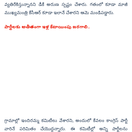
వ్యతిరేకిస్తున్నానని డీకే అరుణ స్పష్టం చేశారు. గతంలో కూడా మాజీ
ముఖ్యమంత్రి కేసీఆర్‌ కూడా ఇలానే చేశారని ఆమె మండిపడ్డారు.
పార్టీలకు అతీతంగా ఇళ్ల కేటాయింపు జరగాలి..
గ్రామాల్లో ఇందిరమ్మ కమిటీలు వేశారని, అందులో కేవలం కాంగ్రెస్‌ పార్టీ
వారినే పరిమితం చేయొద్దన్నారు. ఈ కమిటీల్లో అన్ని పార్టీలను