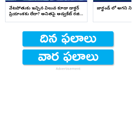
వేటపోతుకు ఇచ్చిన విలువ కూడా డాక్టర్
జార్ఖండ్ లో ఆగని ని
ప్రియాంకకు లేదా? అనితపై అడ్వకేట్ రజిని
ఫైర్
Advertisement