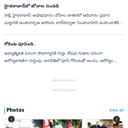
ఆలోచిస్తాం. ఒక భాష కేవలం సంభాషణ...
హైదరాబాద్‌లో బోనాల సందడి
సాక్షి, హైదరాబాద్‌: ఆషాఢమాసం బోనాల జాతరలో ఆదివారం ప్రధాన
ఘట్టానికి అంకురార్పణ జరిగింది. లాల్‌దర్వాజా సింహవాహిని మహంకాళికి
భక్తులు బోనాలు సమర్పిస్తున్నారు. రాష్ట్ర ప్రభుత్వం తరఫున అమ్మవారికి
మంత్రులు క...
గోరింట పూసింది..
ఆధ్యాత్మికత పరంగా సౌభాగ్యానికి గుర్తు. ఔషధ గుణాల పరంగా
ఆరోగ్యకారిణిగా గుర్తింపు. అరచేతిలో పూసే గోరింటతో అందం, ఆరోగ్యం.
ఆషాఢంలో వర్ష రుతువు ప్రారంభమవుతుంది. వాతావరణంలోని మార్పులను
శరీరం తట్టుకునేందుకు ...
Advertisement
Advertisement
Photos
View all