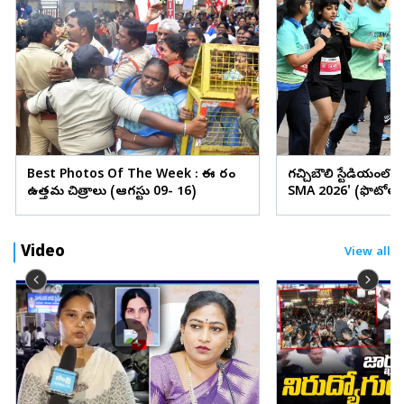
Best Photos Of The Week : ఈ వారం
గచ్చిబౌలి స్టేడియంలో
ఉత్తమ చిత్రాలు (ఆగస్టు 09- 16)
SMA 2026' (ఫొటోలు
Video
View all