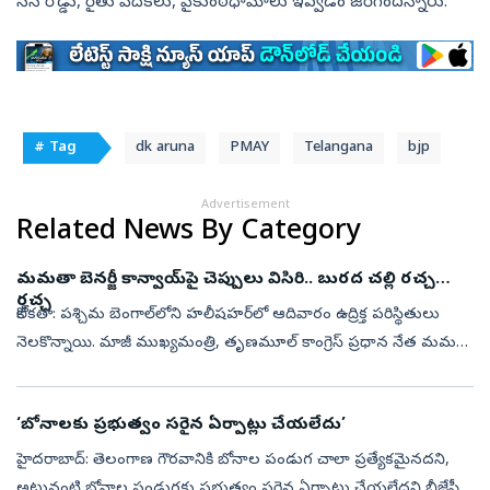
సీసీ రోడ్డు, రైతు వేదికలు, వైకుంఠధామాలు ఇవ్వడం జరిగిందన్నారు.
# Tag
dk aruna
PMAY
Telangana
bjp
Advertisement
Related News By Category
మమతా బెనర్జీ కాన్వాయ్‌పై చెప్పులు విసిరి.. బురద చల్లి రచ్చ
రచ్చ
కోల్‌కతా: పశ్చిమ బెంగాల్‌లోని హలీషహర్‌లో ఆదివారం ఉద్రిక్త పరిస్థితులు
నెలకొన్నాయి. మాజీ ముఖ్యమంత్రి, తృణమూల్ కాంగ్రెస్‌ ప్రధాన నేత మమతా
బెనర్జీ... మృతి చెందిన పార్టీ కార్యకర్త కుటుంబాన్ని పరామర్శించేం...
‘బోనాలకు ప్రభుత్వం సరైన ఏర్పాట్లు చేయలేదు’
హైదరాబాద్: తెలంగాణ గౌరవానికి బోనాల పండుగ చాలా ప్రత్యేకమైనదని,
అటువంటి బోనాల పండుగకు ప్రభుత్వం సరైన ఏర్పాట్లు చేయలేదని బీజేపీ