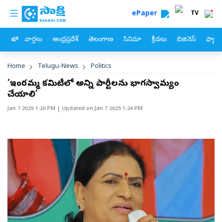
custom menu
Skip to main content
ePaper
TV
హోం
వార్తలు
ఆంధ్రప్రదేశ్
తెలంగాణ
సినిమా
క్రీడలు
బిజినెస్
ఫ్యామ
Breadcrumb
Home
Telugu-News
Politics
‘ఇందిరమ్మ కమిటీలో అన్ని పార్టీలను భాగస్వామ్యం
చేయాలి’
Jan 7 2025 1:20 PM
| Updated on
Jan 7 2025 1:24 PM