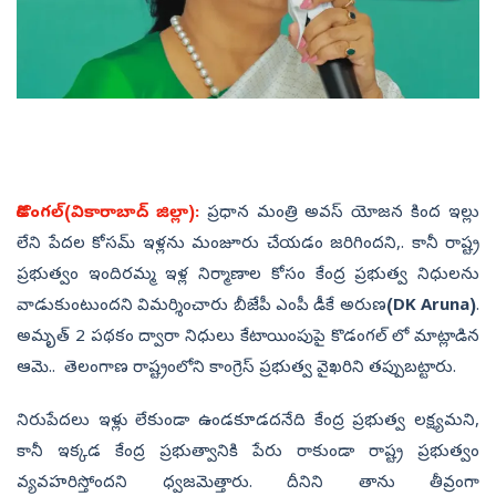
కొడంగల్‌(వికారాబాద్‌ జిల్లా):
ప్రధాన మంత్రి అవస్ యోజన కింద ఇల్లు
లేని పేదల కోసమ్ ఇళ్లను మంజూరు చేయడం జరిగిందని,. కానీ రాష్ట్ర
ప్రభుత్వం ఇందిరమ్మ ఇళ్ల నిర్మాణాల కోసం కేంద్ర ప్రభుత్వ నిధులను
వాడుకుంటుందని విమర్శించారు బీజేపీ ఎంపీ డీకే అరుణ
(DK Aruna)
.
అమృత్‌ 2 పథకం ద్వారా నిధులు కేటాయింపుపై కొడంగల్‌ లో మాట్లాడిన
ఆమె.. తెలంగాణ రాష్ట్రంలోని కాంగ్రెస్‌ ప్రభుత్వ వైఖరిని తప్పుబట్టారు.
నిరుపేదలు ఇళ్లు లేకుండా ఉండకూడదనేది కేంద్ర ప్రభుత్వ లక్ష్యమని,
కానీ ఇక్కడ కేంద్ర ప్రభుత్వానికి పేరు రాకుండా రాష్ట్ర ప్రభుత్వం
వ్యవహరిస్తోందని ధ్వజమెత్తారు. దీనిని తాను తీవ్రంగా