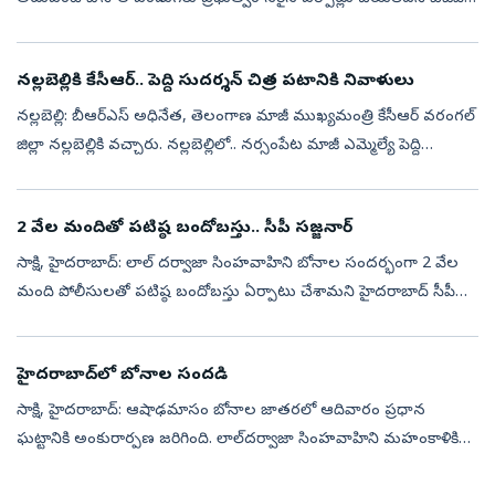
ఎంపీ, కేంద్ర మంత్రి బండి సంజయ్‌ విమర్శించారు. లాల్‌ దర్వాజాలో
సింహవాహిని మహ...
నల్లబెల్లికి కేసీఆర్‌.. పెద్ది సుదర్శన్‌ చిత్ర పటానికి నివాళులు
నల్లబెల్లి: బీఆర్‌ఎస్‌ అధినేత, తెలంగాణ మాజీ ముఖ్యమంత్రి కేసీఆర్‌ వరంగల్‌
జిల్లా నల్లబెల్లికి వచ్చారు. నల్లబెల్లిలో.. నర్సంపేట మాజీ ఎమ్మెల్యే పెద్ది
సుదర్శన్‌రెడ్డి ఇంటికి చేరుకున్నారు. పెద్ది సుదర్శన్...
2 వేల మందితో పటిష్ఠ బందోబస్తు.. సీపీ సజ్జనార్‌
సాక్షి, హైదరాబాద్‌: లాల్ దర్వాజా సింహవాహిని బోనాల సందర్భంగా 2 వేల
మంది పోలీసులతో పటిష్ఠ బందోబస్తు ఏర్పాటు చేశామని హైదరాబాద్ సీపీ
సజ్జనార్‌ అన్నారు.ఇప్పటి వరకు 10 వేల మందికి పైగా లాల్ దర్వాజ
అమ్మవారిని...
హైదరాబాద్‌లో బోనాల సందడి
సాక్షి, హైదరాబాద్‌: ఆషాఢమాసం బోనాల జాతరలో ఆదివారం ప్రధాన
ఘట్టానికి అంకురార్పణ జరిగింది. లాల్‌దర్వాజా సింహవాహిని మహంకాళికి
భక్తులు బోనాలు సమర్పిస్తున్నారు. రాష్ట్ర ప్రభుత్వం తరఫున అమ్మవారికి