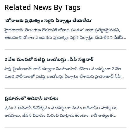
మంత్రులు క...
Related News By Tags
‘బోనాలకు ప్రభుత్వం సరైన ఏర్పాట్లు చేయలేదు’
హైదరాబాద్: తెలంగాణ గౌరవానికి బోనాల పండుగ చాలా ప్రత్యేకమైనదని,
అటువంటి బోనాల పండుగకు ప్రభుత్వం సరైన ఏర్పాట్లు చేయలేదని బీజేపీ
ఎంపీ, కేంద్ర మంత్రి బండి సంజయ్‌ విమర్శించారు. లాల్‌ దర్వాజాలో
సింహవాహిని మహ...
2 వేల మందితో పటిష్ఠ బందోబస్తు.. సీపీ సజ్జనార్‌
సాక్షి, హైదరాబాద్‌: లాల్ దర్వాజా సింహవాహిని బోనాల సందర్భంగా 2 వేల
మంది పోలీసులతో పటిష్ఠ బందోబస్తు ఏర్పాటు చేశామని హైదరాబాద్ సీపీ
సజ్జనార్‌ అన్నారు.ఇప్పటి వరకు 10 వేల మందికి పైగా లాల్ దర్వాజ
అమ్మవారిని...
ప్రమాదంలో ఆదివాసీ భాషలు
ప్రపంచ ఆదివాసీ దినోత్సవం సందర్భంగా మనం ఆదివాసీల హక్కులు,
అడవులు, జీవన విధానం గురించి మాట్లాడుతుంటాం. కానీ అత్యంత
విలువైన వారి వారసత్వమైన మాతృభాష గురించి మాత్రం తక్కువగా