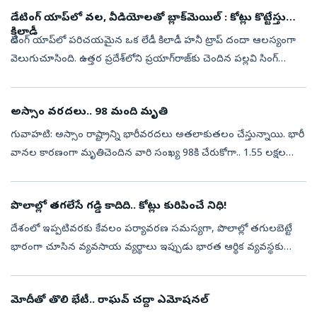
డేటింగ్‌ యాప్‌లో వల, వీడియోలతో బ్లాక్‌మెయిల్‌ : కోట్లు కొట్టేస్తున్న
కిలాడీ
డేటింగ్‌ యాప్‌లో పరిచయమైన ఒక లేడీ కిలాడీ హనీ ట్రాప్‌ దందా ఆలస్యంగా
వెలుగుచూసింది. ఉత్తర ప్రదేశ్‌లోని ప్రయాగ్‌రాజ్‌కు చెందిన పల్లవి సింగ్
రాజ్‌పుత్ అనే మహిళ డేటింగ్ యాప్ టిండర్ (Tinder), ఇతర సోషల్ మీ...
అస్సాం వరదలు.. 98 మంది మృతి
గువాహటి: అస్సాం రాష్ట్రాన్ని భారీవరదలు అతలాకుతలం చేస్తున్నాయి. భారీ
వానల కారణంగా మృతిచెందిన వారి సంఖ్య 98కి చేరుకోగా.. 1.55 లక్షల
మంది నిరాశ్రయులయ్యారు. రాష్ట్రవ్యాప్తంగా 13 జిల్లాల్లో 1,55,849 మంది ...
పొలాల్లో తగలేసే గడ్డి కాదిది.. కోట్లు కురిపించే నిధి!
దేశంలో ఇప్పటివరకు కేవలం పర్యావరణ సమస్యగా, పొలాల్లో తగులబెట్టే
భారంగా చూసిన వ్యవసాయ వ్యర్థాలు ఇప్పుడు భారత ఆర్థిక వ్యవస్థకు
సరికొత్త వాణిజ్య సరుకుగా (కమోడిటీ) రూపాంతరం చెందుతున్నాయి.
భారత్‌లో ఏటా దాదాప...
మోదీతో తొలి భేటీ.. రాఘవ్‌ చద్దా ఎమోషనల్‌