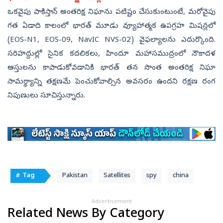
ఒకవైపు పాకిస్తాన్ అంతరిక్ష నిఘాను పటిష్టం చేసుకుంటుంటే, మరోవైపు
గత ఏడాది కాలంలో భారత్ మూడు వ్యూహాత్మక ఉపగ్రహ మిషన్లలో
(EOS-N1, EOS-09, NavIC NVS-02) వైఫల్యాలను ఎదుర్కొంది.
సరిహద్దుల్లో సైనిక కదలికలు, హిందూ మహాసముద్రంలో నౌకాదళ
ఆస్తులను కాపాడుకోవడానికి భారత్ తన సొంత అంతరిక్ష నిఘా
సామర్థ్యాన్ని తక్షణమే పెంచుకోవాల్సిన అవసరం ఉందని రక్షణ రంగ
నిపుణులు సూచిస్తున్నారు.
# Tag
Pakistan
Satellites
spy
china
Advertisement
Related News By Category