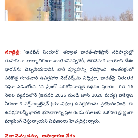
న్యూఢిల్లీ:
‘ఆపరేషన్ సింధూర్’ తర్వాత భారత్-పాకిస్తాన్ సరిహద్దుల్లో
తుపాకులు తాత్కాలికంగా శాంతించినప్పటికీ, తెరవెనుక దాయాది దేశం
భారత్‌ను దెబ్బతీయడానికి భారీ వ్యూహాన్ని రచిస్తోంది. అంతరిక్షంలో
సరికొత్త గూఢచారి ఉపగ్రహాల నెట్‌వర్క్‌ను నిర్మిస్తూ, భారత్‌పై నిరంతర
నిఘా పెడుతోంది. ‘ది ప్రింట్’ పరిశోధనాత్మక కథనం ప్రకారం.. గత 16
నెలల వ్యవధిలోనే (జనవరి 2025 నుండి జూన్ 2026 మధ్య) పాకిస్తాన్
ఏకంగా 6 ఎర్త్-అబ్జర్వేషన్ (భూ-నిఘా) ఉపగ్రహాలను ప్రయోగించింది. ఈ
ఉపగ్రహాలన్నీ భారత భూభాగాన్ని ప్రతి రెండు రోజులకు ఒకసారి క్షుణ్ణంగా
మ్యాపింగ్ చేస్తున్నాయని నిపుణులు హెచ్చరిస్తున్నారు.
చైనా వెన్నుదన్ను.. అసాధారణ వేగం