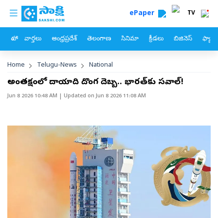
custom menu
Skip to main content
ePaper
TV
హోం
వార్తలు
ఆంధ్రప్రదేశ్
తెలంగాణ
సినిమా
క్రీడలు
బిజినెస్
ఫ్యామ
Breadcrumb
Home
Telugu-News
National
అంతరిక్షంలో దాయాది దొంగ దెబ్బ.. భారత్‌కు సవాల్!
Jun 8 2026 10:48 AM
| Updated on
Jun 8 2026 11:08 AM