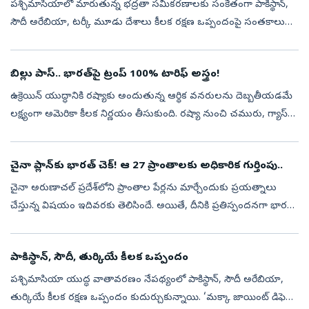
పశ్చిమాసియాలో మారుతున్న భద్రతా సమీకరణాలకు సంకేతంగా పాకిస్థాన్‌,
సౌదీ అరేబియా, టర్కీ మూడు దేశాలు కీలక రక్షణ ఒప్పందంపై సంతకాలు
చేశాయి. అమెరికా-ఇరాన్‌ మధ్య పెరుగుతున్న ఉద్రిక్తతలు, గల్ఫ్‌ ప్రాంతంలో
నెలకొ...
బిల్లు పాస్‌.. భారత్‌పై ట్రంప్‌ 100% టారిఫ్‌ అస్త్రం!
ఉక్రెయిన్‌ యుద్ధానికి రష్యాకు అందుతున్న ఆర్థిక వనరులను దెబ్బతీయడమే
లక్ష్యంగా అమెరికా కీలక నిర్ణయం తీసుకుంది. రష్యా నుంచి చమురు, గ్యాస్‌
కొనుగోలు చేస్తున్న దేశాలపై భారీ సుంకాలు విధించే అధికారాన్ని అధ్య...
చైనా ప్లాన్‌కు భారత్‌ చెక్‌! ఆ 27 ప్రాంతాలకు అధికారిక గుర్తింపు..
చైనా అరుణాచల్ ప్రదేశ్‌లోని ప్రాంతాల పేర్లను మార్చేందుకు ప్రయత్నాలు
చేస్తున్న విషయం ఇదివరకు తెలిసిందే. అయితే, దీనికి ప్రతిస్పందనగా భారత్‌
ఆ రాష్ట్రంలోని 27 కీలక ప్రాంతాలు, భౌగోళిక ప్రదేశాలను సర్వే ఆఫ్ ...
పాకిస్థాన్‌, సౌదీ, తుర్కియే కీలక ఒప్పందం
పశ్చిమాసియా యుద్ధ వాతావరణం నేపథ్యంలో పాకిస్థాన్, సౌదీ అరేబియా,
తుర్కియే కీలక రక్షణ ఒప్పందం కుదుర్చుకున్నాయి. ‘మక్కా జాయింట్‌ డిఫెన్స్‌