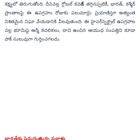
కక్ష్యలో తిరుగుతోంది. దీనివల్ల గ్లోబల్ కవరేజ్ తగ్గినప్పటికీ, భారత్, కశ్మీర్
ప్రాంతాలపై ఈ ఉపగ్రహం రోజుకు పలుమార్లు ప్రయాణిస్తూ అత్యంత
నిశితమైన నిఘా వేయడానికి వీలవుతుంది. ఈ హైపర్‌స్పెక్ట్రల్ ఉపగ్రహాల
వల్ల భూమిపై ఆర్మీ కదలికలు, దాచి ఉంచిన ఆయుధ సంపత్తిని కూడా
పాక్ సులువుగా గుర్తించగలదు.
భారత్‌కు పెరుగుతున్న సవాళ్లు