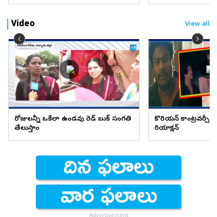
Video
View all
రోజులన్నీ ఒకేలా ఉండవు రెడ్ బుక్ సంగతి
కొరియన్ కాంట్రవర్సీ ప
తేలుస్తాం
రియాక్షన్
Advertisement