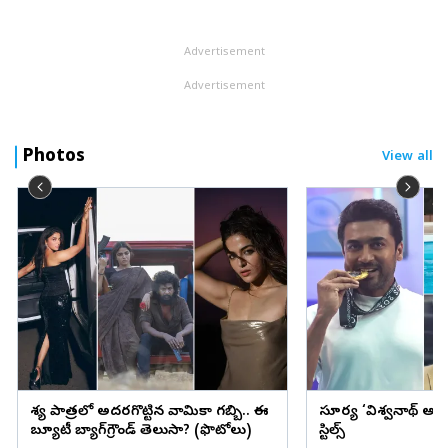
అగ్రిమెంట్‌ (Mecca Joint Defence Agreement) పేరుతో త్రైపాక్షిక ఒ...
Advertisement
Advertisement
Photos
View all
వేశ్య పాత్రలో అదరగొట్టిన వామికా గబ్బి.. ఈ
సూర్య ‘విశ్వనాథ్ అం
బ్యూటీ బ్యాగ్‌గ్రౌండ్‌ తెలుసా? (ఫొటోలు)
స్టిల్స్