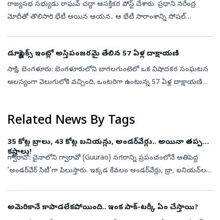
రాజ్యసభ సభ్యుడు రాఘవ్‌ చద్దా ఆసక్తికర పోస్ట్‌ చేశారు. ప్రధాని నరేంద్ర
మోదీతో తొలిసారి భేటీ అయిన ఆయన.. ఆ భేటీ సారాంశాన్ని సోషల్‌
మీడియాలో భావోద్వేగంగా ప్రదర్శించారు. ఈ సమావేశం తనకు ఎంతో
విలువైన అనుభూతి...
డ్యూప్లెక్స్‌ ఇంట్లో అస్తిపంజరమై తేలిన 57 ఏళ్ల దాక్షాయణి
సాక్షి, బెంగళూరు: బెంగళూరులోని బాగలగుంటెలో ఒక విషాదకర సంఘటన
ఆలస్యంగా వెలుగులోకి వచ్చింది. ఒంటరిగా ఉంటున్న 57 ఏళ్ల దాక్షాయణి
అనే మహిళ తన ఇంట్లోనే అనుమానాస్పద స్థితిలో అస్థిపంజరమై
కనిపించింది. ఆ ఇల్లు క...
Related News By Tags
35 కోట్ల బ్రాలు, 43 కోట్ల బనియన్లు, అండర్‌వేర్లు.. అయినా తప్పని
కష్టాలు!
గ్వారావో: చైనాలోని గ్వారావో (Guurao) నగరాన్ని ప్రపంచంలోనే అతిపెద్ద
‘అండర్‌వేర్ సిటీ’గా పిలుస్తారు. ఇక్కడ కేవలం అండర్‌వేర్లు, బ్రా, బనియన్‌ల
తయారీ పరిశ్రమపైనే మొత్తం ఆర్థిక వ్యవస్థ ఆధారపడి ఉంది. ప్రతిర...
అమెరికానే కాపాడలేకపోయింది.. ఇంక పాక్‌-టర్కీ ఏం చేస్తాయి?