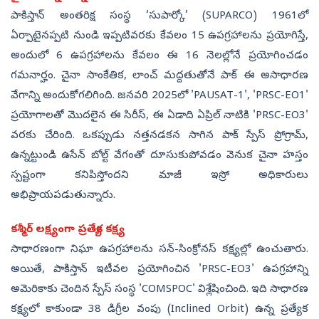
పాకిస్తాన్ అంతరిక్ష సంస్థ ‘సుపార్కో’ (SUPARCO) 1961లో
ఏర్పాటైనప్పటి నుండి ఇప్పటివరకు కేవలం 15 ఉపగ్రహాలను ప్రయోగిస్తే,
అందులో 6 ఉపగ్రహాలను కేవలం ఈ 16 నెలల్లోనే ప్రయోగించడం
గమనార్హం. చైనా సాంకేతిక, లాంచ్ మద్దతుతోనే పాక్ ఈ అసాధారణ
వేగాన్ని అందుకోగలిగింది. జనవరి 2025లో 'PAUSAT-1', 'PRSC-EO1'
ప్రయోగాలతో మొదలైన ఈ సిరీస్, ఈ ఏడాది ఏప్రిల్ నాటికి 'PRSC-EO3'
వరకు చేరింది. ఒకప్పుడు నత్తనడకన సాగిన పాక్ స్పేస్ ప్రోగ్రామ్,
ఉన్నట్టుండి ఉసేన్ బోల్ట్ వేగంతో దూసుకుపోవడం వెనుక చైనా హస్తం
స్పష్టంగా కనిపిస్తోందని మాజీ ఇస్రో అధికారులు
అభిప్రాయపడుతున్నారు.
కశ్మీర్ లక్ష్యంగా ప్రత్యేక కక్ష్య
సాధారణంగా నిఘా ఉపగ్రహాలను సన్-సింక్రోనస్ కక్ష్యల్లో ఉంచుతారు.
అయితే, పాకిస్తాన్ ఇటీవల ప్రయోగించిన 'PRSC-EO3' ఉపగ్రహాన్ని
అమెరికాకు చెందిన స్పేస్ సంస్థ 'COMSPOC' విశ్లేషించింది. ఇది సాధారణ
కక్ష్యలో కాకుండా 38 డిగ్రీల వంపు (Inclined Orbit) ఉన్న ప్రత్యేక