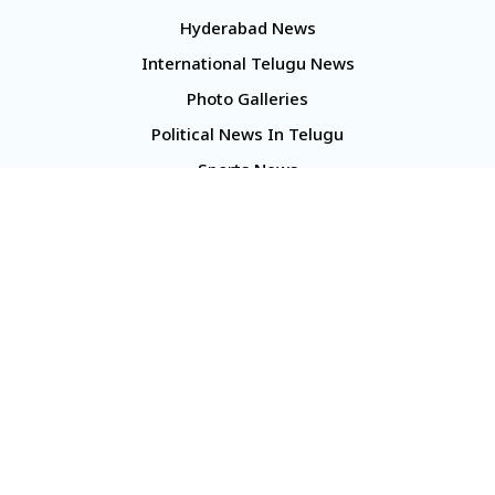
Hyderabad News
International Telugu News
Photo Galleries
Political News In Telugu
Sports News
TS Politics News
Telangana News
Telugu Movie Reviews
Company
About Us
Contact Us
Media Kit