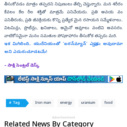
తీసుకోవడం మాత్రం తప్పదని నిపుణులు తేల్చి చెప్తున్నారు. మన శరీరం
కేవలం కేల రీల శక్తితో మాత్రమే పనిచేయదు. ప్రతి అవయ వం
పనితీరుకు, ప్రతి జీవక్రియకు కొన్ని ప్రత్యేక మైన రసాయన సమ్మేళనాలు..
విటమిన్లు, ప్రొటీన్లు, ఖనిజాలు, అమైనో ఆమ్లాలు వంటివి అవసరం.
వాటికోసమైనా మనం సమతుల పోషకాహారం తీసుకోక తప్పదు మరి.
ఇక మిగిలింది.. యురేనియంతో ‘ఐరన్‌మ్యాన్‌’ ఎప్పుడు అవుదామా
అని ఎదురుచూడటమే!
– సాక్షి సెంట్రల్‌ డెస్క్‌
# Tag
Iron man
energy
uranium
food
Advertisement
Related News By Category