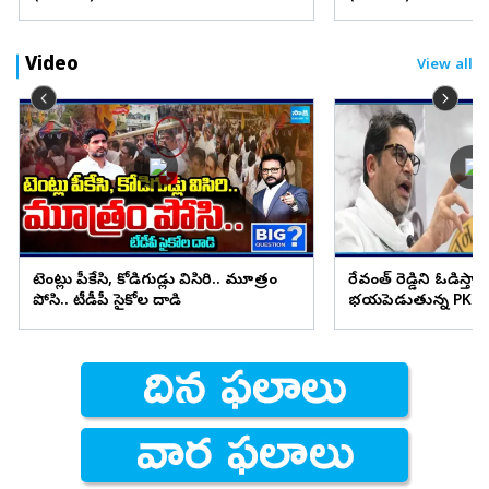
Video
View all
టెంట్లు పీకేసి, కోడిగుడ్లు విసిరి.. మూత్రం
రేవంత్ రెడ్డిని ఓడిస్తా..
పోసి.. టీడీపీ సైకోల దాడి
భయపెడుతున్న PK కామ