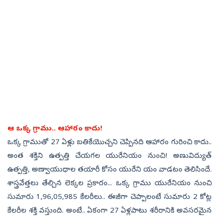
ఆ ఒక్క గ్రాము.. ఆహారం కాదు!
ఒక్క గ్రాముతో 27 ఏళ్లు బతికేయొచ్చని చెప్పినది ఆహారం గురించి కాదు..
అంత శక్తిని ఉత్పత్తి చేయగల యురేనియం నుంచి! అణువిద్యుత్‌
ఉత్పత్తి, అణ్వాయుధాల తయారీ కోసం యురేని యం వాడటం తెలిసిందే.
శాస్త్రవేత్తలు తేల్చిన లెక్కల ప్రకారం... ఒక్క గ్రాము యురేనియం నుంచి
సుమారు 1,96,05,985 కేలరీలు.. ఈజీగా చెప్పాలంటే సుమారు 2 కోట్ల
కేలరీల శక్తి వస్తుంది. అంటే.. ఏకంగా 27 ఏళ్లపాటు శరీరానికి అవసరమైన