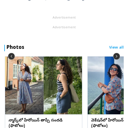
చమురు ఎగుమతులకు అడ్డంకులు కలిగిస్తే ఆ ప్రాంతం నుంచి చమురు
సరఫరాను పూర్తిగా నిలిపివే...
Advertisement
Advertisement
Photos
View all
డెన్మార్క్‌లో హీరోయిన్ తాప్సీ సందడి
వెకేషన్‌లో హీరోయిన్ శ్రద్
(ఫొటోలు)
(ఫొటోలు)