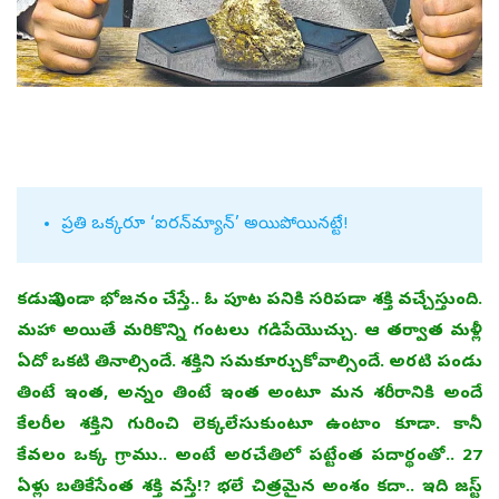
ప్రతి ఒక్కరూ ‘ఐరన్‌మ్యాన్‌’ అయిపోయినట్టే!
కడుపు నిండా భోజనం చేస్తే.. ఓ పూట పనికి సరిపడా శక్తి వచ్చేస్తుంది.
మహా అయితే మరికొన్ని గంటలు గడిపేయొచ్చు. ఆ తర్వాత మళ్లీ
ఏదో ఒకటి తినాల్సిందే. శక్తిని సమకూర్చుకోవాల్సిందే. అరటి పండు
తింటే ఇంత, అన్నం తింటే ఇంత అంటూ మన శరీరానికి అందే
కేలరీల శక్తిని గురించి లెక్కలేసుకుంటూ ఉంటాం కూడా. కానీ
కేవలం ఒక్క గ్రాము.. అంటే అరచేతిలో పట్టేంత పదార్థంతో.. 27
ఏళ్లు బతికేసేంత శక్తి వస్తే!? భలే చిత్రమైన అంశం కదా.. ఇది జస్ట్‌