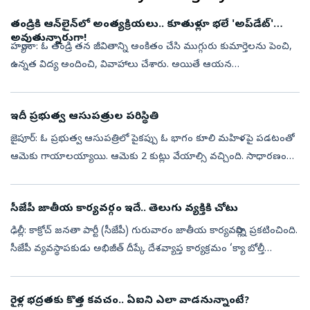
తండ్రికి ఆన్‌లైన్‌లో అంత్యక్రియలు.. కూతుళ్లూ భలే 'అప్‌డేట్‌'
అవుతున్నారుగా!
హర్యానా: ఓ తండ్రి తన జీవితాన్ని అంకితం చేసి ముగ్గురు కుమార్తెలను పెంచి,
ఉన్నత విద్య అందించి, వివాహాలు చేశారు. అయితే ఆయన
మరణించినప్పుడు కడసారి చూసేందుకు కుమార్తెలు రాకపోవడం,
అంత్యక్రియలను వీడియో కాల్ ద...
ఇదీ ప్రభుత్వ ఆసుపత్రుల పరిస్థితి
జైపూర్‌: ఓ ప్రభుత్వ ఆసుపత్రిలో పైకప్పు ఓ భాగం కూలి మహిళపై పడటంతో
ఆమెకు గాయాలయ్యాయి. ఆమెకు 2 కుట్లు వేయాల్సి వచ్చింది. సాధారణంగా
బయట గాయాలైతే కుట్లు వేయించుకోవడానికి ఆసుపత్రికి వస్తారు. కానీ,
ఆసుపత్రుల...
సీజేపీ జాతీయ కార్యవర్గం ఇదే.. తెలుగు వ్యక్తికి చోటు
ఢిల్లీ: కాక్రోచ్ జనతా పార్టీ (సీజేపీ) గురువారం జాతీయ కార్యవర్గాన్ని ప్రకటించింది.
సీజేపీ వ్యవస్థాపకుడు అభిజీత్ దీప్కే దేశవ్యాప్త కార్యక్రమం ‘క్యా బోల్తీ
పబ్లిక్’ను కూడా ఇవాళే ప్రకటించిన విషయం తెలిసింద...
రైళ్ల భద్రతకు కొత్త కవచం.. ఏఐని ఎలా వాడనున్నాంటే?