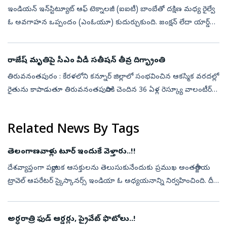
ఇండియన్ ఇన్‌స్టిట్యూట్ ఆఫ్ టెక్నాలజీ (ఐఐటీ) బాంబేతో దక్షిణ మధ్య రైల్వే
ఓ అవగాహన ఒప్పందం (ఎంఓయూ) కుదుర్చుకుంది. జంక్షన్ లేదా యార్డ్
సామర్థ్యం/రద్దీని విశ్లేషించడానికి తగిన ఫ్రేమ్‌వర్క్ నమూనాలను అభివృద్...
రాజేష్‌ మృతిపై సీఎం వీడీ సతీషన్ తీవ్ర దిగ్భ్రాంతి
తిరువనంతపురం : కేరళలోని కన్నూర్ జిల్లాలో సంభవించిన ఆకస్మిక వరదల్లో
రైతును కాపాడుతూ తిరువనంతపురానికి చెందిన 36 ఏళ్ల రెస్క్యూ వాలంటీర్
ఆర్.రాజేష్ వీరమరణం పొందారు. తాను కాపాడిన రైతు మునిగిపోతుండటం
గమనించ...
Related News By Tags
తెలంగాణవాళ్లు టూర్‌ ఇందుకే వెళ్తారు..!!
దేశవ్యాప్తంగా పర్యాటక ఆసక్తులను తెలుసుకునేందుకు ప్రముఖ అంతర్జాతీయ
ట్రావెల్‌ ఆపరేటర్‌ స్కైస్కానర్స్‌ ఇండియా ఓ అధ్యయనాన్ని నిర్వహించింది. దీని
ఆధారంగా బంజారాహిల్స్‌లోని హయత్‌ ప్లేస్‌లో నిర్వహించిన ఓ కార...
అర్ధరాత్రి ఫుడ్ ఆర్డర్లు, ప్రైవేట్ ఫొటోలు..!