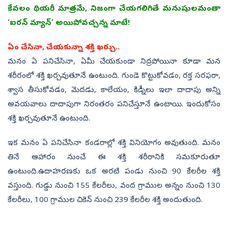
కేవలం థియరీ మాత్రమే, నిజంగా చేయగలిగితే మనుషులమంతా
‘ఐరన్‌ మ్యాన్‌’ అయిపోవచ్చన్న మాటే!
ఏం చేసినా, చేయకున్నా శక్తి ఖర్చు..
మనం ఏ పనిచేసినా, ఏమీ చేయకుండా నిద్రపోయినా కూడా మన
శరీరంలో శక్తి ఖర్చవుతూనే ఉంటుంది. గుండె కొట్టుకోవడం, రక్త సరఫరా,
శ్వాస తీసుకోవడం, మెదడు, కాలేయం, కిడ్నీలు ఇలా దాదాపు అన్ని
అవయవాలు దాదాపుగా నిరంతరం పనిచేస్తూనే ఉంటాయి. ఇందుకోసం
శక్తి ఖర్చవుతూనే ఉంటుంది.
ఇక మనం ఏ పనిచేసినా కండరాల్లో శక్తి వినియోగం అవుతుంది. మనం
తినే ఆహారం నుంచే ఈ శక్తి శరీరానికి సమకూరుతూ
ఉంటుంది.ఉదాహరణకు ఒక అరటి పండు నుంచి 90 కేలరీల శక్తి
వస్తుంది. గుడ్డు నుంచి 155 కేలరీలు, వంద గ్రాముల అన్నం నుంచి 130
కేలరీలు, 100 గ్రాముల చికెన్‌ నుంచి 239 కేలరీల శక్తి అందుతుంది.