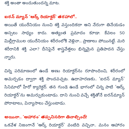
శక్తి అంతా అందుతుందన్న మాట.
ఐరన్‌ మ్యాన్‌ ‘ఆర్క్‌ రియాక్టర్‌’ తరహాలో..
అయితే యురేనియం నుంచి శక్తి వస్తుందికదా అని నేరుగా తినేయడం
అస్సలు సాధ్యం కాదు. అత్యంత ప్రమాదం కూడా. కేవలం 50
మిల్లీగ్రాముల యురేనియం శరీరంలోకి వెళ్లినా... ప్రాణాలు పోయినట్టే. మరి
శరీరానికి శక్తి ఎలా? దీనిపైనే శాస్త్రవేత్తలు భిన్నమైన ప్రతిపాదన చేస్తు
న్నారు.
చిన్న పరిమాణంలో ఉండే అణు రియాక్టర్‌ను రూపొందించి, శరీరంలో
అమర్చడం ద్వారా శక్తి పొందవచ్చట. ఉదాహరణకు.. ‘ఐరన్‌ మ్యాన్‌’
సినిమాలో హీరో క్యారెక్టర్‌. తన గుండె ఉండే భాగంలో చిన్న పాటి ‘ఆర్క్‌
రియాక్టర్‌’ను అమర్చుకుంటాడు. దాని నుంచి వచ్చే శక్తితోనే ఐరన్‌మ్యాన్‌
పోరాటాలు, విన్యాసాలు చేస్తుంటాడు.
అయినా.. ‘ఆహారం’ తప్పనిసరిగా తినాల్సిందే!
ఒకవేళ నిజంగానే ‘ఆర్క్‌ రియాక్టర్‌’ వంటిది వచ్చినా.. మనం ఆహారం