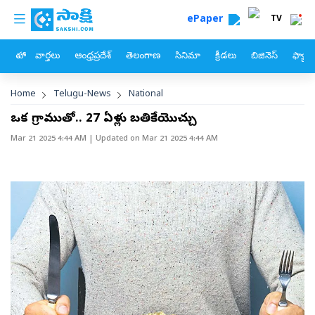
custom menu
Skip to main content
ePaper
TV
హోం
వార్తలు
ఆంధ్రప్రదేశ్
తెలంగాణ
సినిమా
క్రీడలు
బిజినెస్
ఫ్యామ
Breadcrumb
Home
Telugu-News
National
ఒక్క గ్రాముతో.. 27 ఏళ్లు బతికేయొచ్చు
Mar 21 2025 4:44 AM
| Updated on
Mar 21 2025 4:44 AM