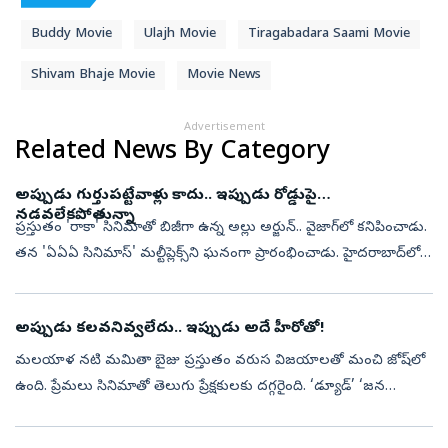
Buddy Movie
Ulajh Movie
Tiragabadara Saami Movie
Shivam Bhaje Movie
Movie News
Advertisement
Related News By Category
అప్పుడు గుర్తుపట్టేవాళ్లు కాదు.. ఇప్పుడు రోడ్డుపై
నడవలేకపోతున్నా
ప్రస్తుతం 'రాకా' సినిమాతో బిజీగా ఉన్న అల్లు అర్జున్.. వైజాగ్‍‌లో కనిపించాడు.
తన 'ఏఏఏ సినిమాస్' మల్టీప్లెక్స్‌ని ఘనంగా ప్రారంభించాడు. హైదరాబాద్‌లో
ఇప్పటికే ఇలా ఓ మల్టీప్లెక్స్ ఉండగా.. ఇప్పుడు విశాఖపట్న...
అప్పుడు కలవనివ్వలేదు.. ఇప్పుడు అదే హీరోతో!
మలయాళ నటి మమితా బైజు ప్రస్తుతం వరుస విజయాలతో మంచి జోష్‌లో
ఉంది. ప్రేమలు సినిమాతో తెలుగు ప్రేక్షకులకు దగ్గరైంది. ‘డ్యూడ్‌’ ‘జన
నాయకన్‌’ చిత్రాలతో మరింత గుర్తింపు తెచ్చుకుంది. సూర్యతో కలిసి
‘విశ్వనాథ్‌ ...