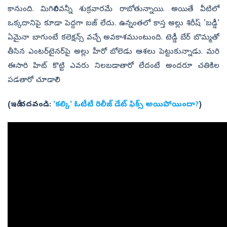
కానుంది. మిగిలినవన్నీ శుక్రవారమే రాబోతున్నాయి. అయితే వీటిలో
ఒక్కదానిపై కూడా పెద్దగా బజ్ లేదు. ఉన్నంతలో కాస్త అల్లు శిరీష్ 'బడ్డీ'
ఏమైనా బాగుంటే కలెక్షన్స్ వచ్చే అవకాశముంటుంది. టెడ్డీ బేర్ బొమ్మతో
తీసిన ఎంటర్‌టైనర్‌పై అల్లు హీరో బోలెడు ఆశలు పెట్టుకున్నాడు. మరి
ఈసారి హిట్ కొట్టి ఎవరు నిలబడాతారో లేదంటే అందరూ చతికిల
పడతారో చూడాలి?
(ఇదీ చదవండి:
'కల్కి' ఓటీటీ రిలీజ్ డేట్ ఫిక్స్ అయిపోయిందా?
)