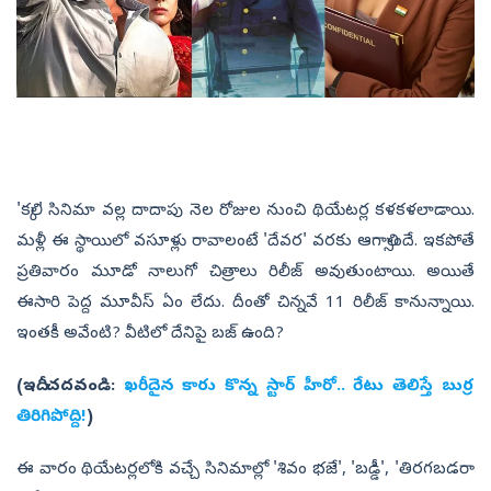
'కల్కి' సినిమా వల్ల దాదాపు నెల రోజుల నుంచి థియేటర్ల కళకళలాడాయి.
మళ్లీ ఈ స్థాయిలో వసూళ్లు రావాలంటే 'దేవర' వరకు ఆగాల్సిందే. ఇకపోతే
ప్రతివారం మూడో నాలుగో చిత్రాలు రిలీజ్ అవుతుంటాయి. అయితే
ఈసారి పెద్ద మూవీస్ ఏం లేదు. దీంతో చిన్నవే 11 రిలీజ్ కానున్నాయి.
ఇంతకీ అవేంటి? వీటిలో దేనిపై బజ్ ఉంది?
(ఇదీ చదవండి:
ఖరీదైన కారు కొన్న స్టార్ హీరో.. రేటు తెలిస్తే బుర్ర
తిరిగిపోద్ది!
)
ఈ వారం థియేటర్లలోకి వచ్చే సినిమాల్లో 'శివం భజే', 'బడ్డీ', 'తిరగబడరా