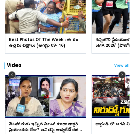
Best Photos Of The Week : ఈ వారం
గచ్చిబౌలి స్టేడియంలో
ఉత్తమ చిత్రాలు (ఆగస్టు 09- 16)
SMA 2026' (ఫొటోలు
Video
View all
వేటపోతుకు ఇచ్చిన విలువ కూడా డాక్టర్
జార్ఖండ్ లో ఆగని ని
ప్రియాంకకు లేదా? అనితపై అడ్వకేట్ రజిని