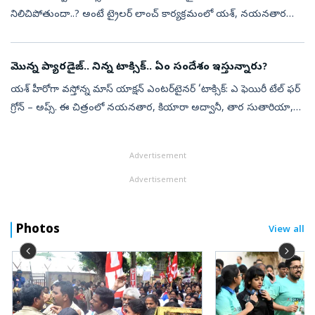
నిలిచిపోతుందా..? అంటే ట్రైలర్‌ లాంచ్‌ కార్యక్రమంలో యశ్‌, నయనతార
చేసిన వ్యాఖ్యలు చూస్తే అవుననే అనిపిస్తోంది. సినిమాలో కియారా నటన,
ఆమె అంకితభావ...
మొన్న ప్యారడైజ్.. నిన్న టాక్సిక్.. ఏం సందేశం ఇస్తున్నారు?
యశ్ హీరోగా వస్తోన్న మాస్ యాక్షన్‌ ఎంటర్‌టైనర్‌ ‘టాక్సిక్‌: ఎ ఫెయిరీ టేల్‌ ఫర్‌
గ్రోన్‌ – అప్స్‌. ఈ చిత్రంలో నయనతార, కియారా అద్వానీ, తార సుతారియా,
రుక్మిణి వసంత్, హ్యూమా ఖురేషీ ప్రధాన పాత్రల్లో నటించార...
Advertisement
Advertisement
Photos
View all