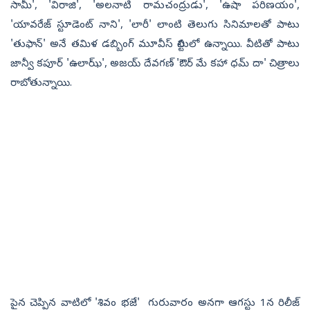
సామీ', 'విరాజి', 'అలనాటి రామచంద్రుడు', 'ఉషా పరిణయం',
'యావరేజ్ స్టూడెంట్ నాని', 'లారీ' లాంటి తెలుగు సినిమాలతో పాటు
'తుఫాన్' అనే తమిళ డబ్బింగ్ మూవీస్ లిస్టులో ఉన్నాయి. వీటితో పాటు
జాన్వీ కపూర్ 'ఉలాఝ్', అజయ్ దేవగణ్ 'ఔర్ మే కహా ధమ్ దా' చిత్రాలు
రాబోతున్నాయి.
పైన చెప్పిన వాటిలో 'శివం భజే' గురువారం అనగా ఆగస్టు 1న రిలీజ్