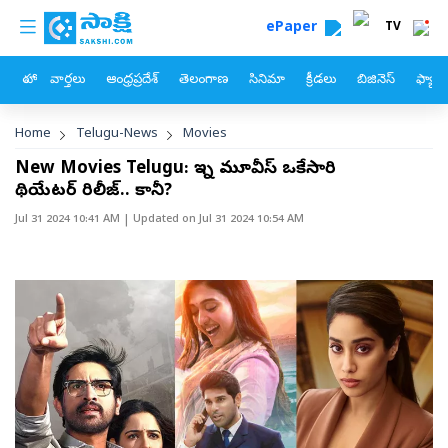
custom menu
Skip to main content
ePaper
TV
హోం
వార్తలు
ఆంధ్రప్రదేశ్
తెలంగాణ
సినిమా
క్రీడలు
బిజినెస్
ఫ్యామ
Breadcrumb
Home
Telugu-News
Movies
New Movies Telugu: ఇన్ని మూవీస్ ఒకేసారి
థియేటర్ రిలీజ్.. కానీ?
Jul 31 2024 10:41 AM
| Updated on
Jul 31 2024 10:54 AM