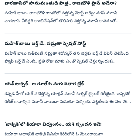
వారణాసిలో హనుమంతుడి పాత్ర.. రాజమౌళి ప్లాన్ అదేనా?
మహేశ్ బాబు- రాజమౌళి కాంబోలో వస్తోన్న మోస్ట్ అడ్వెంచరస్ మూవీ
వారణాసి. వీరిద్దరి కాంబినేషన్‌లో తొలిసారి వస్తోన్న మూవీ కావడంతో
అభిమానుల్లో భారీ అంచనాలు నెలకొన్నాయి. ప్రస్తుతం ఈ సినిమా షూటింగ్
శరవేగంగా జర...
మహేశ్ బాబు బర్త్‌ డే.. నమ్రతా స్పెషల్ పోస్ట్
మహేశ్ బాబు సతీమణి నమ్రతా శిరోద్కర్ తన భర్తకు బర్త్ డే విషెస్ తెలిపింది.
హ్యాపీ బర్త్‌ డే ఎంబీ.. ప్రతి రోజు మాకు ఎంతో స్పెషల్‌ చేస్తున్నందుకు
ధన్యవాదాలు అంటూ పోస్ట్ చేసింది. ఈ ఏడాది మరింత ప్రేమ, ఆరోగ్య...
యశ్ టాక్సిక్.. ఆ రూల్‌కు నయనతార బ్రేక్
కన్నడ హీరో యశ్ నటిస్తోన్న యాక్షన్‌ మూవీ టాక్సిక్ ట్రైలర్ రిలీజైంది. ఇప్పటికే
రిలీజ్ కావాల్సిన మూవీ వాయిదా పడుతూ వచ్చింది. ఎట్టకేలకు ఈ నెల 26న
ప్రేక్షకుల ముందుకు రానుంది. ఈ నేపథ్యంలోనే మేకర్స్ ట్రైలర్ ...
‘టాక్సిక్‌’లో కియారా విధ్వంసం.. యశ్‌ స్పందన ఇదే!
కియారా అద్వానీకి టాక్సిక్‌ సినిమా కెరీర్‌లోనే ఓ మైలురాయిగా