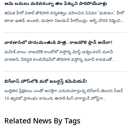
ఆమె బదులు మరెవరున్నా తల పీక్కుని పారిపోయేవాళ్లు
తమిళ హీరో విశాల్‌ తొలిసారి దర్శకత్వం వహించిన సినిమా 'మకుటం'. హీరో
కూడా ఇతడే. అంజలి, దుషారా విజయన్‌ హీరోయిన్లు. ఆర్బీ చౌదరి నిర్మించిన
99వ చిత్రమిది. జీవి ప్రకాష్‌ కుమార్‌ సంగీతమందించాడు. ఈ శుక్రవారం(ఆ...
వారణాసిలో హనుమంతుడి పాత్ర.. రాజమౌళి ప్లాన్ అదేనా?
మహేశ్ బాబు- రాజమౌళి కాంబోలో వస్తోన్న మోస్ట్ అడ్వెంచరస్ మూవీ
వారణాసి. వీరిద్దరి కాంబినేషన్‌లో తొలిసారి వస్తోన్న మూవీ కావడంతో
అభిమానుల్లో భారీ అంచనాలు నెలకొన్నాయి. ప్రస్తుతం ఈ సినిమా షూటింగ్
శరవేగంగా జర...
బిగ్‌బాస్‌ హౌస్‌లోకి మరో జబర్దస్త్‌ కమెడియన్‌!
బుల్లితెర ప్రేక్షకులు ఎంతో ఆసక్తిగా ఎదురుచూస్తున్న బిగ్‌బాస్‌ తెలుగు సీజన్‌
10 త్వరలో ప్రారంభం కానుంది. ఈసారీ కింగ్‌ నాగార్జునే హోస్ట్‌గా
వ్యవహరిస్తున్నారు. షోను మరింత ఆసక్తికరంగా మార్చేందుకు మేకర్స్...
Related News By Tags