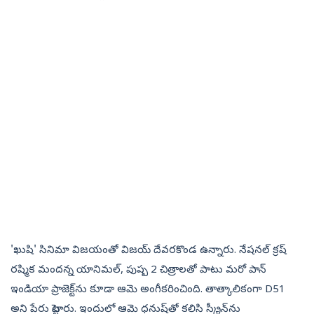
'ఖుషి' సినిమా విజయంతో విజయ్ దేవరకొండ ఉన్నారు. నేషనల్ క్రష్
రష్మిక మందన్న యానిమల్, పుష్ప 2 చిత్రాలతో పాటు మరో పాన్
ఇండియా ప్రాజెక్ట్‌ను కూడా ఆమె అంగీకరించింది. తాత్కాలికంగా D51
అని పేరు పెట్టారు. ఇందులో ఆమె ధనుష్‌తో కలిసి స్క్రీన్‌ను