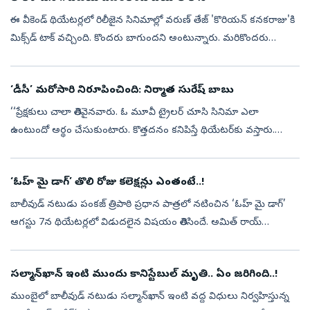
ఈ వీకెండ్ థియేటర్లలో రిలీజైన సినిమాల్లో వరుణ్ తేజ్ 'కొరియన్ కనకరాజు'కి
మిక్స్‌డ్ టాక్ వచ్చింది. కొందరు బాగుందని అంటున్నారు. మరికొందరు
నచ్చలేదని అంటున్నారు. దీనితో పాటే 'డిసి' అనే తమిళ డబ్బింగ్ బొమ్మ క...
‘డీసీ’ మరోసారి నిరూపించింది: నిర్మాత సురేష్‌ బాబు
‘‘ప్రేక్షకులు చాలా తెలివైనవారు. ఓ మూవీ ట్రైలర్‌ చూసి సినిమా ఎలా
ఉంటుందో అర్థం చేసుకుంటారు. కొత్తదనం కనిపిస్తే థియేటర్‌కు వస్తారు.
సినిమా బాగుంటే ఆడియన్స్‌ తప్పకుండా ఆదరిస్తారని ‘డీసీ’ మరోసారి
నిరూపించ...
‘ఓహ్‌ మై డాగ్‌’ తొలి రోజు కలెక్షన్లు ఎంతంటే..!
బాలీవుడ్‌ నటుడు పంకజ్‌ త్రిపాఠి ప్రధాన పాత్రలో నటించిన ‘ఓహ్‌ మై డాగ్‌’
ఆగస్టు 7న థియేటర్లలో విడుదలైన విషయం తెలిసిందే. అమిత్‌ రాయ్‌
దర్శకత్వం వహించిన ఈ సినిమాను జంతుప్రేమికులను ఆకట్టుకునేలా
తీర్చిదిద్ద...
సల్మాన్‌ఖాన్‌ ఇంటి ముందు కానిస్టేబుల్‌ మృతి.. ఏం జరిగింది..!
ముంబైలో బాలీవుడ్‌ నటుడు సల్మాన్‌ఖాన్‌ ఇంటి వద్ద విధులు నిర్వహిస్తున్న