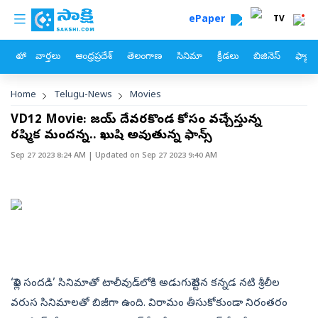
custom menu
Skip to main content
ePaper
TV
హోం
వార్తలు
ఆంధ్రప్రదేశ్
తెలంగాణ
సినిమా
క్రీడలు
బిజినెస్
ఫ్యామ
Breadcrumb
Home
Telugu-News
Movies
VD12 Movie: విజయ్‌ దేవరకొండ కోసం వచ్చేస్తున్న
రష్మిక మందన్న.. ఖుషి అవుతున్న ఫాన్స్‌
Sep 27 2023 8:24 AM
| Updated on
Sep 27 2023 9:40 AM
‘పెళ్లి సందడి’ సినిమాతో టాలీవుడ్‌లోకి అడుగుపెట్టిన కన్నడ నటి శ్రీలీల
వరుస సినిమాలతో బిజీగా ఉంది. విరామం తీసుకోకుండా నిరంతరం