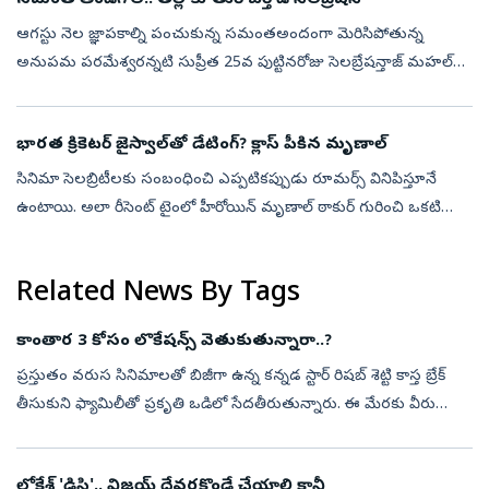
ఆగస్టు నెల జ్ఞాపకాల్ని పంచుకున్న సమంతఅందంగా మెరిసిపోతున్న
అనుపమ పరమేశ్వరన్నటి సుప్రీత 25వ పుట్టినరోజు సెలబ్రేషన్తాజ్ మహల్
దగ్గర రుక్సార్ ధిల్లాన్ పోజులుజిమ్ వర్కౌట్ ఫొటోలు షేర్ చేసిన ధనశ్రీలంగా
ఓణీలో ...
భారత క్రికెటర్ జైస్వాల్‌తో డేటింగ్? క్లాస్ పీకిన మృణాల్
సినిమా సెలబ్రిటీలకు సంబంధించి ఎప్పటికప్పుడు రూమర్స్ వినిపిస్తూనే
ఉంటాయి. అలా రీసెంట్ టైంలో హీరోయిన్ మృణాల్ ఠాకుర్ గురించి ఒకటి
బయటకొచ్చింది. భారత యంగ్ క్రికెటర్ యశస్వి జైస్వాల్‌తో డేటింగ్‌లో ఉందని
అన్...
Related News By Tags
కాంతార 3 కోసం లొకేషన్స్‌ వెతుకుతున్నారా..?
ప్రస్తుతం వరుస సినిమాలతో బిజీగా ఉన్న కన్నడ స్టార్‌ రిషబ్ శెట్టి కాస్త బ్రేక్‌
తీసుకుని ఫ్యామిలీతో ప్రకృతి ఒడిలో సేదతీరుతున్నారు. ఈ మేరకు వీరు
ఎంజాయ్‌ చేస్తున్న ఫొటోలను భార్య ప్రగతి శెట్టి సోషల్‌ మీడియ...
లోకేశ్ 'డిసి'.. విజయ్ దేవరకొండే చేయాలి కానీ