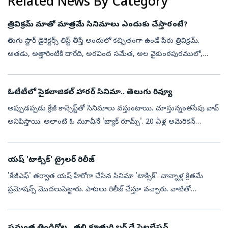
Related News By Category
త్రివిక్రమ్ మాతో మాత్రమే సినిమాలు ఎందుకు చేస్తారంటే?
తెలుగు స్టార్ డైరెక్టర్స్ లిస్ట్ తీస్తే అందులో కచ్చితంగా ఉండే పేరు త్రివిక్రమ్.
అతడు, అ‍త్తారింటికి దారేది, అరవింద సమేత, అల వైకుంఠపురములో,
జులాయి, ఖలేజా, సన్నాఫ్ సత్యమూర్తి, జల్సా, నువ్వే నువ్వే, అఆ త...
ఓటీటీలో సైకలాజికల్ హారర్ సినిమా.. తెలుగు రివ్యూ
అప్పుడప్పడు క్రేజీ కాన్సెప్ట్‌తో సినిమాలు వస్తుంటాయి. చూస్తున్నంతసేపు వావ్
అనిపిస్తాయి. అలాంటి ఓ మూవీనే 'బ్యాక్ రూమ్స్'. 20 ఏళ్ల అమెరికన్
యూట్యూబర్ కేన్ పార్సన్స్ దీనికి దర్శకుడు. ఈ హాలీవుడ్ చిత్రం మన...
యష్ 'టాక్సిక్' ట్రైలర్ రిలీజ్
'కేజీఎఫ్' తర్వాత యష్ హీరోగా చేసిన సినిమా 'టాక్సిక్'. చాన్నాళ్ల క్రితమే
ప్రమోషన్స్ మొదలుపెట్టారు. పాటలు రిలీజ్ చేస్తూ వచ్చారు. వాటితో
ఆకట్టుకున్నా. ఈనెల 26న మూవీ థియేటర్లలోకి రానుంది. ఈ క్రమంలోనే
తాజాగ...
సమంత తిండిగోల.. తల్లి కూతురి బర్త్ డే సెలబ్రేషన్