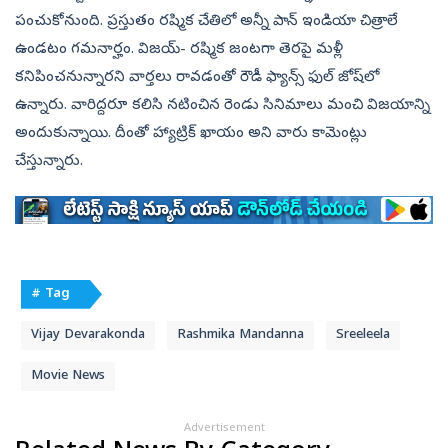
పంచుకోనుంది. ప్రస్తుతం రష్మిక చేతిలో అన్నీ పాన్‌ ఇండియా చిత్రాలే
ఉండటం గమనార్హం. విజయ్- రష్మిక జంటగా తెరపై మళ్లీ
కనిపించనున్నారని వార్తలు రావడంతో రౌడీ ఫ్యాన్స్‌ ఫుల్‌ జోష్‌లో
ఉన్నారు. వారిద్దరూ కలిసి నటించిన రెండు సినిమాలు మంచి విజయాన్ని
అందుకున్నాయి. దీంతో హ్యాట్రిక్‌ ఖాయం అని వారు కామెంట్లు
చేస్తున్నారు.
# Tag
Vijay Devarakonda
Rashmika Mandanna
Sreeleela
Movie News
Advertisement