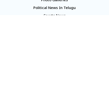
Photo Galleries
Political News In Telugu
Sports News
TS Politics News
Telangana News
Telugu Movie Reviews
Company
About Us
Contact Us
Media Kit
Terms And Conditions