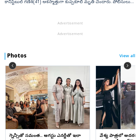
కానిస్టేబుల్‌ గణేశ్‌(41) అకస్మాత్తుగా కుప్పకూలి మృతి చెందారు. పోలీసులు
తెలిపిన వివరాల ప్రకారం.. సల్మాన్‌ఖాన్‌ నివాసం వద్ద భద్రతా ఏ...
Advertisement
Advertisement
Photos
View all
ప్రెగ్నెన్సీతో సమంత.. ఆగస్టు ఎనర్జీతో ఇలా
వేశ్య పాత్రలో అదరగొట్