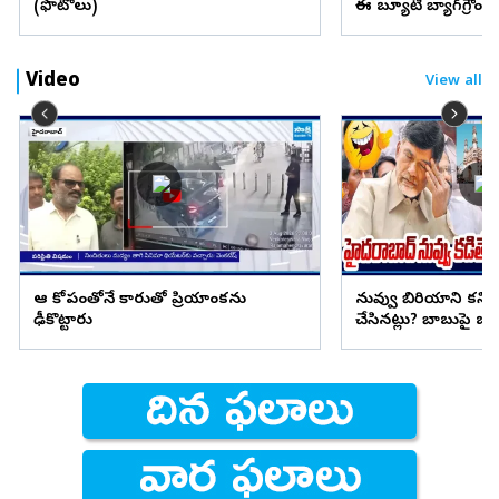
(ఫొటోలు)
ఈ బ్యూటీ బ్యాగ్‌గ్రౌం
Video
View all
ఆ కోపంతోనే కారుతో ప్రియాంకను
నువ్వు బిరియాని కనిప
ఢీకొట్టారు
చేసినట్లు? బాబుపై బుగ్గన