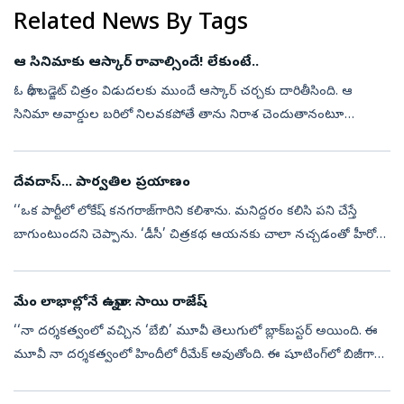
Related News By Tags
ఆ సినిమాకు ఆస్కార్‌ రావాల్సిందే! లేకుంటే..
ఓ భారీ బడ్జెట్‌ చిత్రం విడుదలకు ముందే ఆస్కార్‌ చర్చకు దారితీసింది. ఆ
సినిమా అవార్డుల బరిలో నిలవకపోతే తాను నిరాశ చెందుతానంటూ
మహారాష్ట్ర ముఖ్యమంత్రి దేవేంద్ర ఫడ్నవీస్‌ చేసిన వ్యాఖ్యలు ఆసక్తి
రేపుతున్నాయ...
దేవదాస్‌... పార్వతిల ప్రయాణం
‘‘ఒక పార్టీలో లోకేష్‌ కనగరాజ్‌గారిని కలిశాను. మనిద్దరం కలిసి పని చేస్తే
బాగుంటుందని చెప్పాను. ‘డీసీ’ చిత్రకథ ఆయనకు చాలా నచ్చడంతో హీరోగా
నటించేందుకు వెంటనే ఓకే చెప్పారు. భారతీరాజా, సెల్వరాఘవన్, ధనుష్‌....
మేం లాభాల్లోనే ఉన్నాం: సాయి రాజేష్‌
‘‘నా దర్శకత్వంలో వచ్చిన ‘బేబి’ మూవీ తెలుగులో బ్లాక్‌బస్టర్‌ అయింది. ఈ
మూవీ నా దర్శకత్వంలో హిందీలో రీమేక్‌ అవుతోంది. ఈ షూటింగ్‌లో బిజీగా
ఉండటంతో ‘చెన్నై లవ్‌ స్టోరీ’ సినిమాకు నేను దర్శకత్వం వహించాలనుకో...