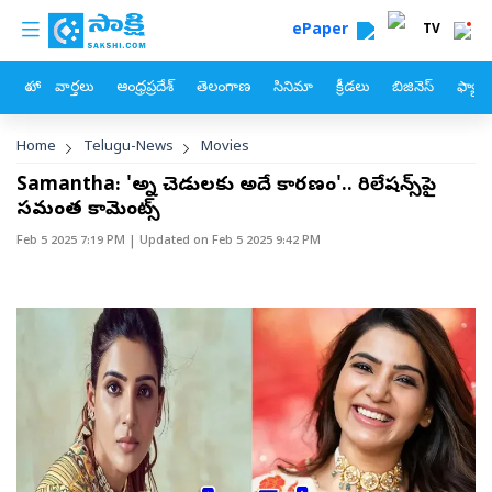
custom menu
Skip to main content
ePaper
TV
హోం
వార్తలు
ఆంధ్రప్రదేశ్
తెలంగాణ
సినిమా
క్రీడలు
బిజినెస్
ఫ్యామ
Breadcrumb
Home
Telugu-News
Movies
Samantha: 'అన్ని చెడులకు అదే కారణం'.. రిలేషన్స్‌పై
సమంత కామెంట్స్
Feb 5 2025 7:19 PM
| Updated on
Feb 5 2025 9:42 PM