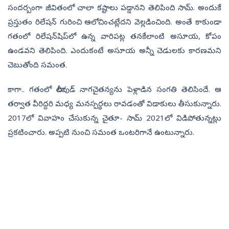
సందర్బంగా జీవితంలో చాలా కష్టాలు పడ్డానని తెలిపింది సామ్. అందుకే
ప్రస్తుతం రిలేషన్ గురించి ఆలోచించట్లేదని వెల్లడించింది. అంతే కాకుండా
గతంలో రిలేషన్‌షిప్‌లో ఉన్న వారిపట్ల తనకేలాంటి అసూయ, కోపం
ఉండవని తెలిపింది. ఎందుకంటే అసూయ అన్నీ చెడులకు కారణమని
చెబుతోంది సమంత.
కాగా.. గతంలో టాలీవుడ్ నాగచైతన్యను పెళ్లాడిన సంగతి తెలిసిందే. ఆ
తర్వాత వీరిద్దరి మధ్య మనస్పర్థలు రావడంతో విడాకులు తీసుకున్నారు.
2017లో వివాహం చేసుకున్న చైతూ- సామ్ 2021లో విడిపోతున్నట్లు
ప్రకటించారు. అప్పటి నుంచి సమంత ఒంటరిగానే ఉంటున్నారు.