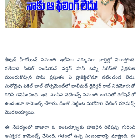
టాలీవుడ్ హీరోయిన్ సమంత ఇటీవల ఎక్కువగా వార్తల్లో నిలుస్తోంది.
గతేడాది సిటాడెల్ ఇండియన్ వర్షన్ హనీ బన్నీ సిరీస్‌తో ప్రేక్షకుల
ముందుకొచ్చిన సామ్ ప్రస్తుతం ఏ ప్రాజెక్ట్‌లోనూ నటించండ లేదు.
మరోవైపు పికిల్ బాల్ టోర్నమెంట్‌లో బాలీవుడ్ డైరెక్టర్‌ రాజ్ నిడిమోరుతో
కలిసి కనిపించింది. ఇది చూసిన నెటిజన్స్ సమంత అతనితో రిలేషన్‌లో
ఉందంటూ కామెంట్స్ చేశారు. దీంతో నెట్టింట మరోసారి డేటింగ్ రూమర్స్
మొదలయ్యాయి.
ఈ నేపథ్యంలో తాజాగా ఓ ఇంటర్వ్యూకు హాజరైన రిలేషన్స్ గురించి
ఆసక్తికర కామెంట్స్ చేసింది. గతంలో ఉన్న సంబంధాలపై మాట్లాడింది. ఈ