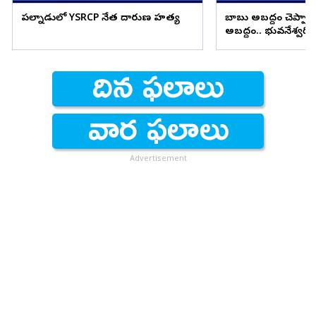
పల్నాడులో YSRCP నేత దారుణ హత్య
బాబు అబద్దం చెప్పాడు
అబద్దం.. భువనేశ్వరి 
కుమార్ యాదవ్ కౌంటర
Advertisement