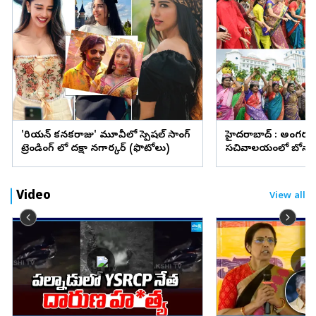
'కొరియన్‌ కనకరాజు' మూవీలో స్పెషల్ సాంగ్
హైదరాబాద్ : అంగరం
ట్రెండింగ్ లో దక్షా నగార్కర్ (ఫొటోలు)
సచివాలయంలో బోనా
(ఫొటోలు)
Video
View all