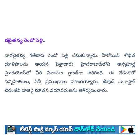
నాగచైతన్య రెండో పెళ్లి..
నాగచైతన్య గతేడాది రెండో పెళ్లి చేసుకున్నారు. హీరోయిన్‌ శోభిత
ధూళిపాలను ఆయన పెళ్లాడారు. హైదరాబాద్‌లోని అన్నపూర్ణ
స్టూడియోస్‌లో వీరి వివాహం గ్రాండ్‌గా జరిగింది. ఈ వేడుకలో
సన్నిహితులు, సినీ ప్రముఖులు హాజరయ్యారు. టాలీవుడ్‌ మెగాస్టార్‌
చిరంజీవి హాజరై నూతన వధూవరులను ఆశీర్వదించారు.