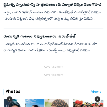
క్లైమాక్స్‌ హృదయాన్ని హత్తుకుంటుంది: నిర్మాత బెక్కెం వేణుగోపాల్‌
అన్షు, వాసవి గణేషన్‌ జంటగా నటించిన యూత్‌ఫుల్‌ ఎంటర్‌టైనర్‌ సినిమా
‘హుషారు పిట్టలు’. బిక్షు దర్శకత్వంలో పద్మ అమ్మ, బీవీజీ స్టూడియెస్‌
సమర్పణలో రుద్ర క్రాంతి పిక్చర్స్‌పై వెంకట్‌ యాదవ్‌ నిర్మించారు. ఈ చ...
రెండున్నర గంటలు నవ్వుకుంటారు: వరుణ్‌ తేజ్‌
‘‘ఎప్పటి నుంచో ఒక మంచి ఎంటర్‌టైన్‌మెంట్‌ సినిమా చేయాలని ఉండేది.
రెండున్నర గంటల పాటు ప్రేక్షకులు రిలాక్స్‌ అయి నవ్వుకునే సినిమా
చేయాలనే ఉద్దేశంతో ‘కొరియన్‌ కనకరాజు’ చేశాను. నాన్‌స్టాప్‌ ఎంటర్‌టైనర్‌గా
...
Advertisement
Advertisement
Photos
View all