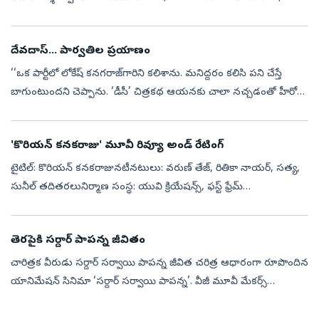
‘రామాయణ: పార్ట్‌ 1’ చిత్రాన్ని ఈ ఏడాది నవంబరు 6న రిలీజ్‌ చేయనున్నట్లు
మేకర్స్‌ ...
దేవదాస్‌... పార్వతిల ప్రయాణం
‘‘ఒక పార్టీలో లోకేష్‌ కనగరాజ్‌గారిని కలిశాను. మనిద్దరం కలిసి పని చేస్తే
బాగుంటుందని చెప్పాను. ‘డీసీ’ చిత్రకథ ఆయనకు చాలా నచ్చడంతో హీరోగా
నటించేందుకు వెంటనే ఓకే చెప్పారు. భారతీరాజా, సెల్వరాఘవన్, ధనుష్‌....
'కొరియన్‌ కనకరాజు' మూవీ రివ్యూ అండ్ రేటింగ్
టైటిల్‌: కొరియన్‌ కనకరాజునటీనటులు: వరుణ్‌ తేజ్‌, రితికా నాయర్‌, సత్య,
సునీల్‌ తదితరలునిర్మాణ సంస్థ: యువి క్రియేషన్స్, ఫస్ట్ ఫ్రేమ్
ఎంటర్టైన్మెంట్నిర్మాతలు :రాజీవ్ రెడ్డి, సాయిబాబు జాగర్లమూడిరచయిత, దర్...
తెరపైకి సర్దార్‌ పాపన్న జీవితం
చారిత్రక వీరుడు సర్దార్‌ సర్వాయి పాపన్న జీవిత చరిత్ర ఆధారంగా రూపొందిన
యానిమేషన్‌ సినిమా ‘సర్దార్‌ సర్వాయి పాపన్న’. వీజీ మూవీ మేకర్స్‌
సమర్పణలో దీపక్‌ న్యాతి నిర్మాణ పర్యవేక్షణలో వెంకటేశ్‌ గౌడ్‌ లింగంప...