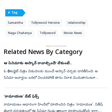
# Tag
Samantha
Tollywood Heroine
relationship
Naga Chaitanya
Tollywood
Movie News
Advertisement
Related News By Category
ఆ సినిమాకు ఆస్కార్‌ రావాల్సిందే! లేకుంటే..
ఓ భారీ బడ్జెట్‌ చిత్రం విడుదలకు ముందే ఆస్కార్‌ చర్చకు దారితీసింది. ఆ
సినిమా అవార్డుల బరిలో నిలవకపోతే తాను నిరాశ చెందుతానంటూ
మహారాష్ట్ర ముఖ్యమంత్రి దేవేంద్ర ఫడ్నవీస్‌ చేసిన వ్యాఖ్యలు ఆసక్తి
రేపుతున్నాయ...
‘రామాయణ’ డేట్‌ ఫిక్స్‌
రామాయణం ఆధారంగా హిందీలో రూపొందిన చిత్రం ‘రామాయణ’. నితీష్‌
తివారి దర్శకత్వంలో ఈ సినిమా రెండు భాగాలుగా రూపొందుతోంది. కాగా,