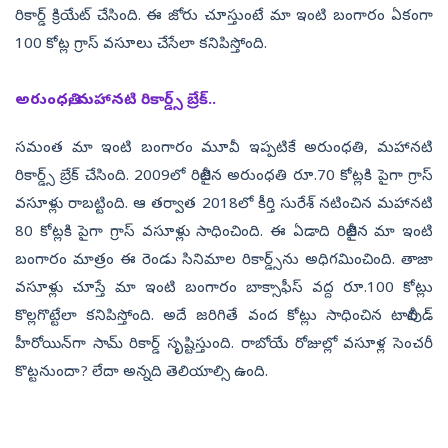
రికార్డ్ క్రియేట్ చేసింది. ఈ జోరు చూస్తుంటే మా ఇంటి బంగారం ఏకంగా
100 కోట్ల గ్రాస్ వసూలు చేసేలా కనిపిస్తోంది.
అరుంధతి, మహానటి రికార్డ్స్ బ్రేక్..
సమంత మా ఇంటి బంగారం మూవీ ఇప్పటికే అరుంధతి, మహానటి
రికార్డ్స్ బ్రేక్ చేసింది. 2009లో రిలీజైన అరుంధతి రూ.70 కోట్లకి పైగా గ్రాస్
వసూళ్లు రాబట్టింది. ఆ తర్వాత 2018లో కీర్తి సురేశ్ నటించిన మహానటి
80 కోట్లకి పైగా గ్రాస్ వసూళ్లు సాధించింది. ఈ ఏడాది రిలీజైన మా ఇంటి
బంగారం మాత్రం ఈ రెండు సినిమాల రికార్డ్స్‌ను అధిగమించింది. తాజా
వసూళ్లు చూస్తే మా ఇంటి బంగారం బాక్సాఫీస్ వద్ద రూ.100 కోట్లు
కొల్లగొట్టేలా కనిపిస్తోంది. అదే జరిగితే వంద కోట్లు సాధించిన టాలీవుడ్
హీరోయిన్‌గా సామ్ రికార్డ్ సృష్టిస్తుంది. రాబోయే రోజుల్లో వసూళ్ల సెంచరీ
కొట్టనుందా? లేదా అన్నది తెలియాల్సి ఉంది.