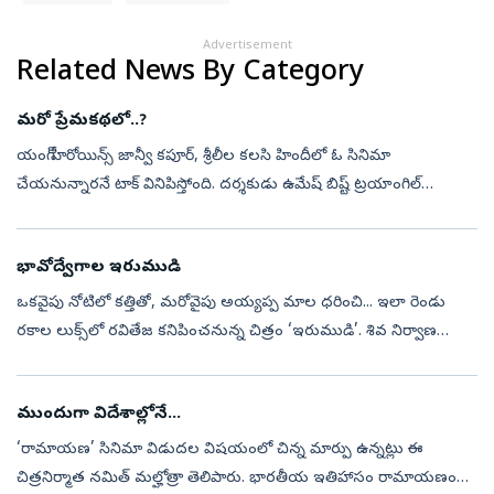
Advertisement
Related News By Category
మరో ప్రేమకథలో..?
యంగ్‌ హీరోయిన్స్‌ జాన్వీ కపూర్, శ్రీలీల కలసి హిందీలో ఓ సినిమా
చేయనున్నారనే టాక్‌ వినిపిస్తోంది. దర్శకుడు ఉమేష్‌ బిష్ట్‌ ట్రయాంగిల్‌
లవ్‌స్టోరీతో కూడిన డార్క్‌ రొమాంటిక్‌ థ్రిల్లర్‌ కథను రెడీ చేశారట. ఏ...
భావోద్వేగాల ఇరుముడి
ఒకవైపు నోటిలో కత్తితో, మరోవైపు అయ్యప్ప మాల ధరించి... ఇలా రెండు
రకాల లుక్స్‌లో రవితేజ కనిపించనున్న చిత్రం ‘ఇరుముడి’. శివ నిర్వాణ
దర్శకత్వంలో మైత్రీ మూవీ మేకర్స్‌ పతాకంపై నవీన్‌ ఎర్నేని, వై. రవిశంకర్‌ ఈ...
ముందుగా విదేశాల్లోనే...
‘రామాయణ’ సినిమా విడుదల విషయంలో చిన్న మార్పు ఉన్నట్లు ఈ
చిత్రనిర్మాత నమిత్‌ మల్హోత్రా తెలిపారు. భారతీయ ఇతిహాసం రామాయణం