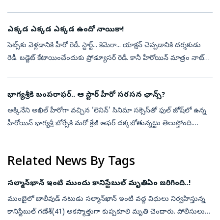
ఆధారంగా తెరకెక్కిన సినిమా ‘రామాయణ’. నితీష్‌ తివారి దర్శకత్వంలో
రూపొందుతున్న ఈ సిని...
ఎక్కడ ఎక్కడ ఎక్కడ ఉందో నాయికా!
సెట్స్‌కు వెళ్లడానికి హీరో రెడీ. స్టార్ట్‌... కెమెరా... యాక్షన్‌ చెప్పడానికి దర్శకుడు
రెడీ. బడ్జెట్‌ కేటాయించేందుకు ప్రోడ్యూసర్‌ రెడీ. కానీ హీరోయిన్‌ మాత్రం నాట్‌
రెడీ. అవును... ప్రస్తుతం కొన్ని తెలుగ...
భాగ్యశ్రీకి బంపరాఫర్.. ఆ స్టార్‌ హీరో సరసన ఛాన్స్?
అక్కినేని అఖిల్‌ హీరోగా వచ్చిన ‘లెనిన్’ సినిమా సక్సెస్‌తో ఫుల్ జోష్‌లో ఉన్న
హీరోయిన్ భాగ్యశ్రీ బోర్సేకి మరో క్రేజీ ఆఫర్ దక్కబోతున్నట్టు తెలుస్తోంది.
నేచురల్‌ స్టార్‌ నాని హీరోగా సుజీత్ దర్శకత్వంలో తెర...
Related News By Tags
సల్మాన్‌ఖాన్‌ ఇంటి ముందు కానిస్టేబుల్‌ మృతి.. ఏం జరిగింది..!
ముంబైలో బాలీవుడ్‌ నటుడు సల్మాన్‌ఖాన్‌ ఇంటి వద్ద విధులు నిర్వహిస్తున్న
కానిస్టేబుల్‌ గణేశ్‌(41) అకస్మాత్తుగా కుప్పకూలి మృతి చెందారు. పోలీసులు