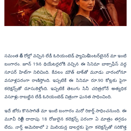
సమంత లీడ్ రోల్లో వచ్చిన లేడీ ఓరియంటెడ్‌ ఫ్యామిలీ ఎంటర్‌టైనర్‌ మా ఇంటి
బంగారం. జూన్ 19న థియేటర్లలోకి వచ్చిన ఈ సినిమా బాక్సాఫీస్ వద్ద
సూపర్‌ హిట్‌గా నిలిచింది. కేవలం మౌత్ టాక్‌తో మూడు వారంలోనూ
వసూళ్లపరంగా రాణిస్తోంది. ఇప్పటికే ఈ సినిమా రూ.90 కోట్లకు పైగా
కలెక్షన్స్‌తో దూసుకెళ్తోంది. ఇప్పటికే తెలుగు సినీ చరిత్రలోనే అత్యధిక
వసూళ్లు రాబట్టిన లేడీ ఓరియంటెడ్ చిత్రంగా ఘనత సాధించింది.
ఇదే జోరు కొనసాగితే మా ఇంటి బంగారం మరో రికార్డ్ సాధించనుంది. ఈ
మూవీ రిలీజై దాదాపు 18 రోజులైన కలెక్షన్స్ పరంగా ఏ మాత్రం తగ్గడం
లేదు. నార్త్ అమెరికాలో 2 మిలియన్ల డాలర్లకు పైగా కలెక్షన్స్‌తో సరికొత్త