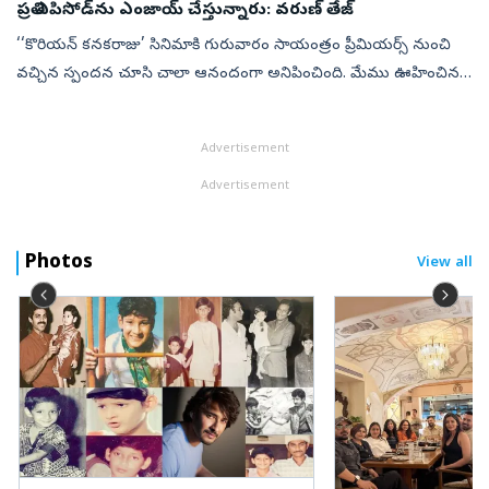
ప్రతి ఎపిసోడ్‌ను ఎంజాయ్‌ చేస్తున్నారు: వరుణ్‌ తేజ్‌
‘‘కొరియన్‌ కనకరాజు’ సినిమాకి గురువారం సాయంత్రం ప్రీమియర్స్‌ నుంచి
వచ్చిన స్పందన చూసి చాలా ఆనందంగా అనిపించింది. మేము ఊహించిన
దానికంటే అద్భుతమైన స్పందన ప్రేక్షకుల నుంచి వచ్చింది. సినిమాలోని ప్రతి
ఎపిసోడ...
Advertisement
Advertisement
Photos
View all