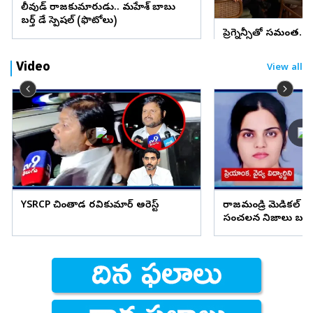
టాలీవుడ్ రాజకుమారుడు.. మహేశ్ బాబు
బర్త్ డే స్పెషల్ (ఫొటోలు)
ప్రెగ్నెన్సీతో సమంత..
(ఫొటోలు)
Video
View all
YSRCP చింతాడ రవికుమార్ అరెస్ట్
రాజమండ్రి మెడికల్ వి
సంచలన నిజాలు బయటపెట
సాక్షి ప్రియాంక ఫ్రెండ్..