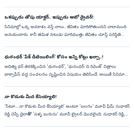
తెలిపిన వివరాల ప్రకారం.. సల్మాన్‌ఖాన్‌ నివాసం వద్ద భద్రతా ఏ...
ఒకప్పుడు తోపు యాక్టర్‌.. ఇప్పుడు ఆటో డ్రైవర్‌!
సినిమాల్లో ఒక్క అవకాశం వస్తే చాలు.. జీవితం మారిపోతుందని చాలామంది
అనుకుంటారు. కానీ తమిళ నటుడు మారిముత్తు జీవితం చూస్తే పరిస్థితి
అందుకు భిన్నంగా ఉంటుందని అర్థమవుతుంది. ఒకప్పుడు వెండితెరపై
నటుడిగా మెరిస...
ధురంధర్‌ ‘పీక్ డీటెయిలింగ్’ కోసం ఇన్ని కోట్లు ఖర్చా..!
అదిత్య ధర్ తెరకెక్కించిన ‘ధురంధర్’, ‘ధురంధర్: ది రివెంజ్’ చిత్రాలు
బాక్సాఫీస్‌ వద్ద సంచలనం సృష్టించిన విషయం తెలిసిందే. అయితే సినిమాల
విజయంతో పాటు సోషల్ మీడియాలో మరో విషయం విపరీతంగా వైరల్
అయింది. అదే ‘...
నా కొడుకు మీద కేసెయ్యాలి!
‘సేటూ... నా కొడుకు మీద కేసెయ్యాలి’ అంటూ ‘బలగం’ మూవీ ఫేమ్‌ సుధాకర్‌
రెడ్డి చెప్పే డైలాగ్‌తో ‘పళ్ళ బురుసు’ మూవీ ట్రైలర్‌ మొదలైంది. సుధాకర్‌ రెడ్డి,
మురళీధర్‌ గౌడ్, ప్రజ్వల్, గోమతి కీలక పాత్రల్లో నటించి...