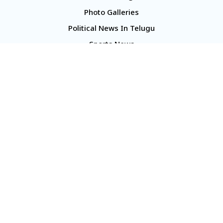
Photo Galleries
Political News In Telugu
Sports News
TS Politics News
Telangana News
Telugu Movie Reviews
Company
About Us
Contact Us
Media Kit
Terms And Conditions