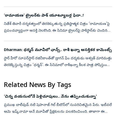
చేసుకున్న ఈ మూవీ ఆగస్టు 14న థియేటర్లలో సందడి చేయనుంది. ...
‘రామాయణ’ ట్రైలర్‌కు పాక్‌ యూట్యూబర్ల ఫిదా..!
నితేశ్‌ తివారీ దర్శకత్వంలో తెరకెక్కుతున్న ప్రతిష్ఠాత్మక చిత్రం ‘రామాయణ’పై
ప్రపంచవ్యాప్తంగా ఆసక్తి నెలకొంది. ఈ సినిమా ట్రైలర్‌పై పాకిస్థాన్‌కు చెందిన
కొందరు యూట్యూబర్ల స్పందనలు సోషల్‌మీడియాలో చక్కర్లు ...
Dharman: ధర్మన్‌ మూవీలో ఛాన్స్.. రాశీ ఖన్నా ఆసక్తికర కామెంట్స్
స్టార్‌ హీరో సూపర్‌స్టార్‌ రజినీకాంత్‌తో డ్రాగన్‌ ఫేం దర్శకుడు అశ్వత్‌ మారిమత్తు
తెరకెక్కిస్తున్న చిత్రం ‘ధర్మన్‌’. ఈ సినిమాలో రాశీఖన్నా కీలక పాత్ర పోషిస్తుంది.
ఈ చిత్రంలో రజినీకాంత్‌తో పనిచేసిన అనుభవ...
Related News By Tags
'చిన్న వయసులోనే పెళ్లిచూపులు.. నేను తప్పించుకున్నా'
ప్రముఖ బాలీవుడ్ నటి షెహనాజ్ గిల్‌ బీటౌన్‌లో సుపరిచితమైన పేరు. ఇటీవలే
ఆమె ఇష్క్‌నామా అనే మూవీతో ప్రేక్షకులను పలకరించింంది. తాజాగా ఈ