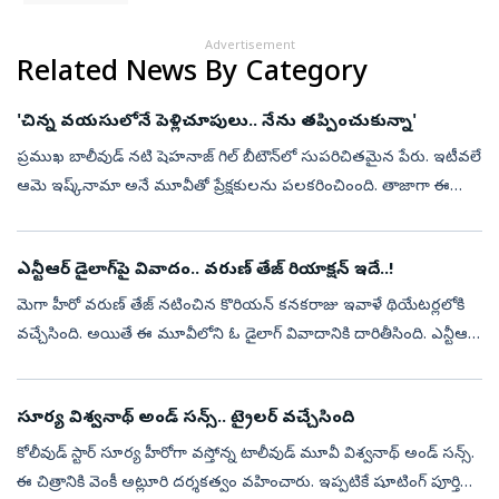
Advertisement
Related News By Category
'చిన్న వయసులోనే పెళ్లిచూపులు.. నేను తప్పించుకున్నా'
ప్రముఖ బాలీవుడ్ నటి షెహనాజ్ గిల్‌ బీటౌన్‌లో సుపరిచితమైన పేరు. ఇటీవలే
ఆమె ఇష్క్‌నామా అనే మూవీతో ప్రేక్షకులను పలకరించింంది. తాజాగా ఈ
ముద్దుగుమ్మ ప్రేమ, పెళ్లి గురించి ఆసక్తికర కామెంట్స్ చేసింది. తాజాగా ...
ఎన్టీఆర్ డైలాగ్‌పై వివాదం.. వరుణ్ తేజ్ రియాక్షన్‌ ఇదే..!
మెగా హీరో వరుణ్ తేజ్ నటించిన కొరియన్ కనకరాజు ఇవాళే థియేటర్లలోకి
వచ్చేసింది. అయితే ఈ మూవీలోని ఓ డైలాగ్ వివాదానికి దారితీసింది. ఎన్టీఆర్
డైలాగ్‌ చుట్టు వివాదం మొదలైంది. దీనిపై హీరో వరుణ్ తేజ్ స్పందించార...
సూర్య విశ్వనాథ్ అండ్ సన్స్.. ట్రైలర్ వచ్చేసింది
కోలీవుడ్ స్టార్ సూర్య హీరోగా వస్తోన్న టాలీవుడ్ మూవీ విశ్వనాథ్ అండ్ సన్స్.
ఈ చిత్రానికి వెంకీ అట్లూరి దర్శకత్వం వహించారు. ఇప్పటికే షూటింగ్ పూర్తి