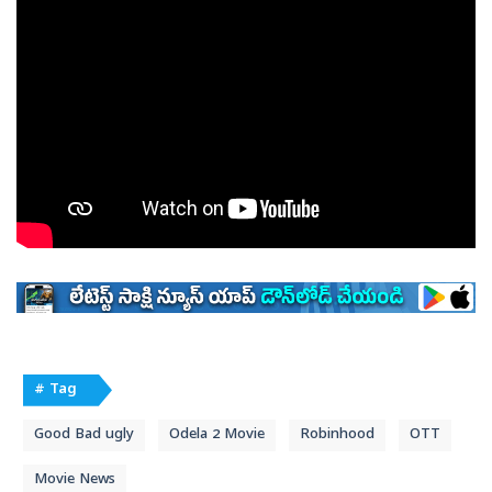
# Tag
Good Bad ugly
Odela 2 Movie
Robinhood
OTT
Movie News