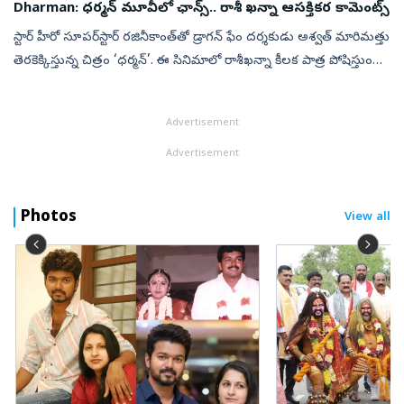
Dharman: ధర్మన్‌ మూవీలో ఛాన్స్.. రాశీ ఖన్నా ఆసక్తికర కామెంట్స్
స్టార్‌ హీరో సూపర్‌స్టార్‌ రజినీకాంత్‌తో డ్రాగన్‌ ఫేం దర్శకుడు అశ్వత్‌ మారిమత్తు
తెరకెక్కిస్తున్న చిత్రం ‘ధర్మన్‌’. ఈ సినిమాలో రాశీఖన్నా కీలక పాత్ర పోషిస్తుంది.
ఈ చిత్రంలో రజినీకాంత్‌తో పనిచేసిన అనుభవ...
Advertisement
Advertisement
Photos
View all