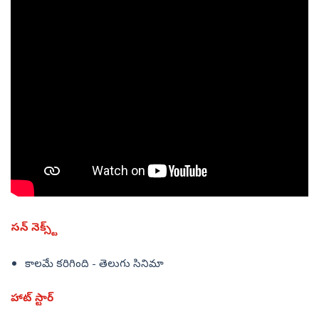
సన్ నెక్స్ట్
కాలమే కరిగింది - తెలుగు సినిమా
హాట్ స్టార్