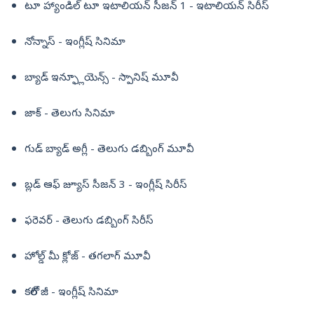
టూ హ్యాండిల్ టూ ఇటాలియన్ సీజన్ 1 - ఇటాలియన్ సిరీస్
నోన్నాస్ - ఇంగ్లీష్ సినిమా
బ్యాడ్ ఇన్ఫ్లూయెన్స్ - స్పానిష్ మూవీ
జాక్ - తెలుగు సినిమా
గుడ్ బ్యాడ్ అగ్లీ - తెలుగు డబ్బింగ్ మూవీ
బ్లడ్ ఆఫ్ జ్యూస్ సీజన్ 3 - ఇంగ్లీష్ సిరీస్
ఫరెవర్ - తెలుగు డబ్బింగ్ సిరీస్
హోల్డ్ మీ క్లోజ్ - తగలాగ్ మూవీ
కరోల్ జీ - ఇంగ్లీష్ సినిమా