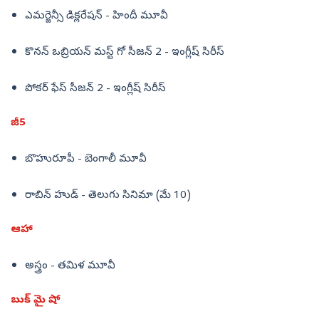
ఎమర్జెన్సీ డిక్లరేషన్ - హిందీ మూవీ
కొనన్ ఒబ్రియన్ మస్ట్ గో సీజన్ 2 - ఇంగ్లీష్ సిరీస్
పోకర్ ఫేస్ సీజన్ 2 - ఇంగ్లీష్ సిరీస్
జీ5
బొహురూపీ - బెంగాలీ మూవీ
రాబిన్ హుడ్ - తెలుగు సినిమా (మే 10)
ఆహా
అస్త్రం - తమిళ మూవీ
బుక్ మై షో