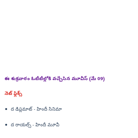
ఈ శుక్రవారం ఓటీటీల్లోకి వచ్చేసిన మూవీస్ (మే 09)
నెట్ ఫ్లిక్స్
ద డిప్లమాట్ - హిందీ సినిమా
ద రాయల్స్ - హిందీ మూవీ