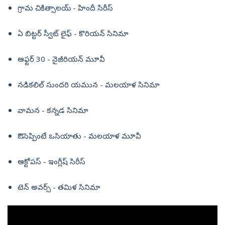
గ్రామ చికిత్సాలయ్ - హిందీ సిరీస్
ఏ బిట్టర్ స్వీట్ లైఫ్ - కొరియన్ సినిమా
ఆఫ్టర్ 30 - నైజీరియన్ మూవీ
నడికలిల్ సుందరి యమున - మలయాళ సినిమా
వామన - కన్నడ సినిమా
ఔసెప్పింటే ఒసియాతు - మలయాళ మూవీ
ఆక్టోపస్ - ఇంగ్లీష్ సిరీస్
టెన్ అవర్స్ - తమిళ సినిమా