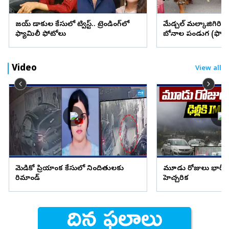
విజయ్ విడాకుల కేసులో ట్విస్ట్.. ట్రెండింగ్‌లో
మేడ్చల్ మల్కాజిగిరి జిల్
ఫ్యామిలీ ఫోటోలు
బోనాల పండుగ (ఫొటో
Video
View all
మెడికో ప్రియాంక కేసులో నిందితులకు
మూడు రోజులు భారీ వ
రిమాండ్
హెచ్చరిక