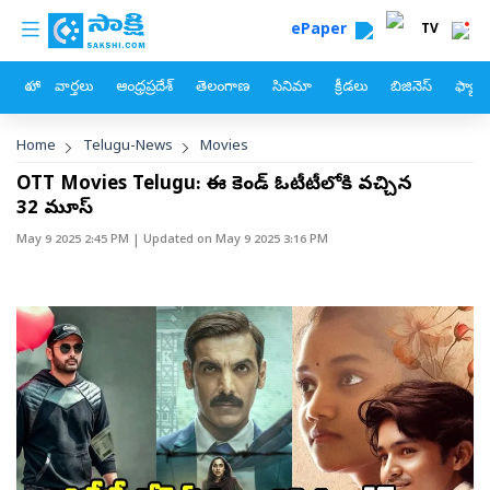
custom menu
Skip to main content
ePaper
TV
హోం
వార్తలు
ఆంధ్రప్రదేశ్
తెలంగాణ
సినిమా
క్రీడలు
బిజినెస్
ఫ్యామ
Breadcrumb
Home
Telugu-News
Movies
OTT Movies Telugu: ఈ వీకెండ్ ఓటీటీలోకి వచ్చిన
32 మూవీస్
May 9 2025 2:45 PM
| Updated on
May 9 2025 3:16 PM