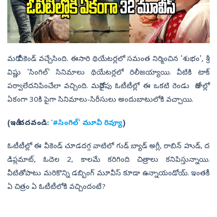
మరో వీకెండ్ వచ్చేసింది. ఈసారి థియేటర్లలో సమంత నిర్మించిన 'శుభం', శ్రీ
విష్ణు 'సింగిల్' సినిమాలు థియేటర్లలో రిలీజయ్యాయి. వీటికి టాక్
పర్వాలేదనిపించేలా వచ్చింది. మరోవైపు ఓటీటీల్లో ఈ ఒకటి రెండు రోజుల్లో
ఏకంగా 30కి పైగా సినిమాలు-సిరీసులు అందుబాటులోకి వచ్చాయి.
(ఇదీ చదవండి:
‘#సింగిల్‌’ మూవీ రివ్యూ
)
ఓటీటీల్లో ఈ వీకెండ్ చూడదగ్గ వాటిలో గుడ్ బ్యాడ్ అగ్లీ, రాబిన్ హుడ్, ద
డిప్లమాట్, ఓదెల 2, కాలమే కరిగింది చిత్రాలు కనిపిస్తున్నాయి.
వీటితోపాటు మరికొన్ని డబ్బింగ్ మూవీస్ కూడా ఉన్నాయండోయ్. ఇంతకీ
ఏ చిత్రం ఏ ఓటీటీలోకి వచ్చిందంటే?