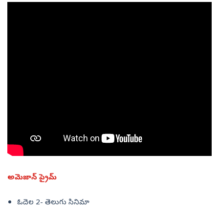
అమెజాన్ ప్రైమ్
ఓదెల 2- తెలుగు సినిమా