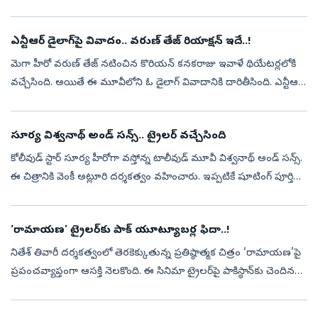
ముద్దుగుమ్మ ప్రేమ, పెళ్లి గురించి ఆసక్తికర కామెంట్స్ చేసింది. తాజాగా ...
ఎన్టీఆర్ డైలాగ్‌పై వివాదం.. వరుణ్ తేజ్ రియాక్షన్‌ ఇదే..!
మెగా హీరో వరుణ్ తేజ్ నటించిన కొరియన్ కనకరాజు ఇవాళే థియేటర్లలోకి
వచ్చేసింది. అయితే ఈ మూవీలోని ఓ డైలాగ్ వివాదానికి దారితీసింది. ఎన్టీఆర్
డైలాగ్‌ చుట్టు వివాదం మొదలైంది. దీనిపై హీరో వరుణ్ తేజ్ స్పందించార...
సూర్య విశ్వనాథ్ అండ్ సన్స్.. ట్రైలర్ వచ్చేసింది
కోలీవుడ్ స్టార్ సూర్య హీరోగా వస్తోన్న టాలీవుడ్ మూవీ విశ్వనాథ్ అండ్ సన్స్.
ఈ చిత్రానికి వెంకీ అట్లూరి దర్శకత్వం వహించారు. ఇప్పటికే షూటింగ్ పూర్తి
చేసుకున్న ఈ మూవీ ఆగస్టు 14న థియేటర్లలో సందడి చేయనుంది. ...
‘రామాయణ’ ట్రైలర్‌కు పాక్‌ యూట్యూబర్ల ఫిదా..!
నితేశ్‌ తివారీ దర్శకత్వంలో తెరకెక్కుతున్న ప్రతిష్ఠాత్మక చిత్రం ‘రామాయణ’పై
ప్రపంచవ్యాప్తంగా ఆసక్తి నెలకొంది. ఈ సినిమా ట్రైలర్‌పై పాకిస్థాన్‌కు చెందిన
కొందరు యూట్యూబర్ల స్పందనలు సోషల్‌మీడియాలో చక్కర్లు ...