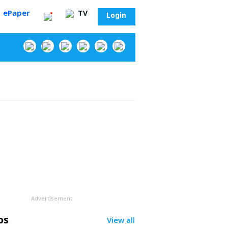
ePaper
TV
Login
‌
Advertisement
సా?
os
View all