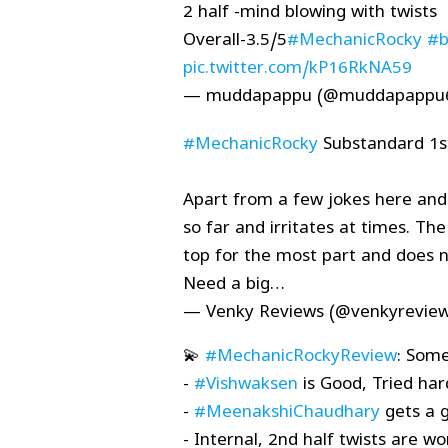
2 half -mind blowing with twists
Overall-3.5/5
#MechanicRocky
#b
pic.twitter.com/kP16RkNA59
— muddapappu (@muddapappu
#MechanicRocky
Substandard 1st
Apart from a few jokes here and t
so far and irritates at times. Th
top for the most part and does n
Need a big…
— Venky Reviews (@venkyrevie
💫
#MechanicRockyReview
: Some
-
#Vishwaksen
is Good, Tried har
-
#MeenakshiChaudhary
gets a g
- Internal, 2nd half twists are wo