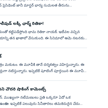
ేషన్ ప్రెసిడెంట్ జానీ మాస్టర్ భార్య సుమలత తీరును
డ్ లక్కీ ఛార్మ్‌ రితికా!
ో కట్టిపడేస్తోంది భామ రితికా నాయక్. ఇటీవల వచ్చిన
యాన్ని తన ఖాతాలో వేసుకుంది. ఈ సినిమాలో ఆమె నటనకు,
్
 చిత్రం మకుటం. ఈ మూవీకి తానే దర్శకత్వం వహిస్తున్నారు. ఈ
ుగా నటిస్తున్నారు. ఇప్పటికే షూటింగ్ పూర్తయిన ఈ మూవీ
ని చౌదరి షాకింగ్ కామెంట్స్
ం కామన్. ముఖ్యంగా నటీమణులు ప్రతి ఒక్కరూ ఏదో ఒక
ఉంటారు. ఇప్పటికే పలువురు సినీతారలు తమకెదురైన చేదు