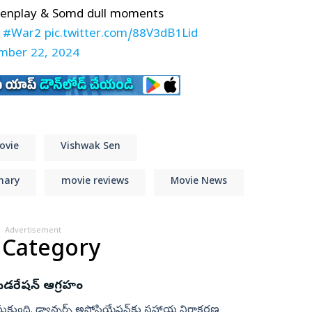
creenplay & Somd dull moments
#War2
pic.twitter.com/88V3dB1Lid
mber 22, 2024
ovie
Vishwak Sen
hary
movie reviews
Movie News
Advertisement
 Category
 ఫెడరేషన్ ఆగ్రహం
 తీసుకుంది. డ్యాన్సర్స్ అసోసియేషన్‌కు సహాయ నిరాకరణ