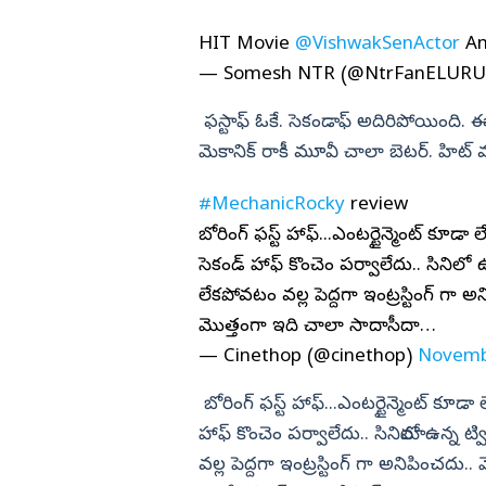
HIT Movie
@VishwakSenActor
An
— Somesh NTR (@NtrFanELUR
ఫస్టాఫ్‌ ఓకే. సెకండాఫ్‌ అదిరిపోయింది. 
మెకానిక్‌ రాకీ మూవీ చాలా బెటర్‌. హిట్‌ 
#MechanicRocky
review
బోరింగ్ ఫస్ట్ హాఫ్...ఎంటర్టైన్మెంట్ కూడ
సెకండ్ హాఫ్ కొంచెం పర్వాలేదు.. సినిమాలో ఉన్న 
లేకపోవటం వల్ల పెద్దగా ఇంట్రస్టింగ్ గా అ
మొత్తంగా ఇది చాలా సాదాసీదా…
— Cinethop (@cinethop)
Novemb
బోరింగ్ ఫస్ట్ హాఫ్...ఎంటర్టైన్మెంట్ కూడ
హాఫ్ కొంచెం పర్వాలేదు.. సినిమాలో ఉన్న ట్విస
వల్ల పెద్దగా ఇంట్రస్టింగ్ గా అనిపించదు