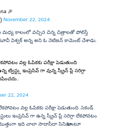
na 🎉
U)
November 22, 2024
ఈ మధ్య కాలంలో వచ్చిన చిన్న చిత్రాలతో పోలిస్తే
మూవీ విశ్వక్‌ అన్న అని ఓ నెటిజన్‌ కామెంట్‌ చేశాడు.
ా లేకపోవటం వల్ల ఓపికకు పరీక్షా పెడుతుంది
ట్విస్ట్లు ఇంప్రెసివ్ గా వున్న స్క్రీన్ ప్లే సరిగ్గా
నిపించదు..
er 22, 2024
ా లేకపోవటం వల్ల ఓపికకు పరీక్షా పెడుతుంది .సెకండ్
్టులు ఇంప్రెసివ్ గా ఉన్న స్క్రీన్ ప్లే సరిగ్గా లేకపోవటం
.. మొత్తంగా ఇది చాలా సాదాసీదా సినిమా అంటూ