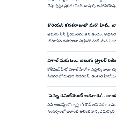
చేస్తున్నట్లు ప్రకటించింది. డాన్సర్స్ అసోసియ
ఎండగడుతూ లేఖ వ...
కొరియన్ కనకరాజుతో మరో హిట్.. టాలీవు
తెలుగు సినీ ప్రియులను తన అందం, అభినయంత
'కొరియన్ కనకరాజు చిత్రంతో మరో ఘన విజ
స్క్రీన్ ప్రెజెన్స్‌కు ప్రే...
విశాల్ మకుటం.. తెలుగు ట్రైలర్ రిలీజ
కోలీవుడ్ హీరో విశాల్ హీరోగా వస్తోన్న తాజా
సినిమాలో దుషార విజయన్, అంజలి హీరోయిన్ల
ఆగస్టు 14న థి...
'నన్ను కమిట్‌మెంట్‌ అడిగారు'.. చాంది
సినీ ఇండస్ట్రీలో క్యాస్టింగ్ కౌచ్ అనే పద
సందర్భంలో ఇలాంటి అనుభవాన్ని ఎదుర్కొని 