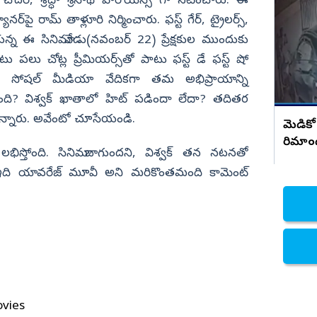
ి చౌదరి, శ్రద్ధా శ్రీనాథ్ హీరోయిన్స్ గా నటించారు. ఈ
రాజమండ్రి డాక్టర్ ప్రియాంక ఘటనపై ఫ్రెండ్స్
సంచలన నిజాలు..!
నర్‌పై రామ్ తాళ్లూరి నిర్మించారు. ఫస్ట్ గేర్, ట్రైలర్స్,
నిజామాబాద్
ున్న ఈ సినిమా నేడు(నవంబర్‌ 22) ప్రేక్షకుల ముందుకు
్యం
కామారెడ్డి
టు పలు చోట్ల ప్రీమియర్స్‌తో పాటు ఫస్ట్‌ డే ఫస్ట్‌ షో
ి
రంగారెడ్డి
కులు సోషల్‌ మీడియా వేదికగా తమ అభిప్రాయాన్ని
వికారాబాద్
ా ఉంది? విశ్వక్‌ ఖాతాలో హిట్‌ పడిందా లేదా? తదితర
వరంగల్
స్తున్నారు. అవేంటో చూసేయండి.
మెడికో
రిమాం
హన్మకొండ
లభిస్తోంది. సినిమా బాగుందని, విశ్వక్‌ తన నటనతో
జనగాం
ది యావరేజ్‌ మూవీ అని మరికొంతమంది కామెంట్‌
జయశంకర్
మహబూబాబాద్
ములుగు
ovies