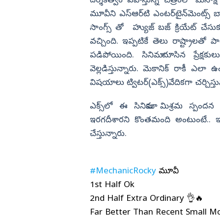
దర్శకత్వం వహిస్తున్న చిత్రంలో మీనాక్ష
లనం.. 3 కారుతో
కొరియన్ కనకరాజు హిట్టా? ఫట్టా?
మూవీని ఎస్‌ఆర్‌టి ఎంటర్‌టైన్‌మెంట్స్ బ్యా
విజయనగరం
సాంగ్స్ తో హ్యుజ్ బజ్ క్రియేట్ చేసుక
పార్వతీపురం మన
వచ్చింది. ఇప్పటికే తెలు రాష్ట్రాలతో పా
పశ్చిమ గోదావర
పడిపోయింది. సినిమా చూసిన ప్రేక్ష
ఏలూరు
వెల్లడిస్తున్నారు. మెకానిక్‌ రాకీ ఎల
వైఎస్సార్
విషయాలు ట్విటర్‌(ఎక్స్‌)వేదికగా చర్చి
అన్నమయ్య
ఎక్స్‌లో ఈ సినిమాకు మిశ్రమ స్పందన 
ఇరగదీశారని కొంతమంది అంటుంటే.. ఇ
చేస్తున్నారు.
#MechanicRocky
మూవీ
1st Half Ok
2nd Half Extra Ordinary 👌🔥
Far Better Than Recent Small M