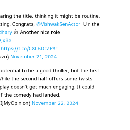
ring the title, thinking it might be routine,
ting. Congrats,
@VishwakSenActor
. U r the
dhary
👍 Another nice role
JxBe
https://t.co/C8LBDcZP3r
zzo)
November 21, 2024
potential to be a good thriller, but the first
While the second half offers some twists
play doesn’t get much engaging. It could
if the comedy had landed.
WIJMyOpinion)
November 22, 2024