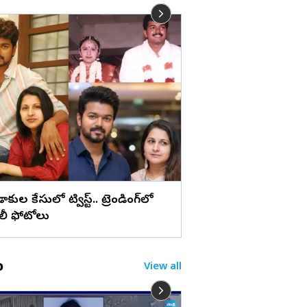
లు
మేడ్చల్ మల్కాజిగిరి జిల్లా
బోనాల పండుగ (ఫొటోల
ిడాకుల కేసులో ట్విస్ట్.. ట్రెండింగ్‌లో
ిలీ ఫోటోలు
o
View all