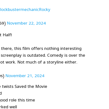
lockbustermechanicRocky
69)
November 22, 2024
 Half!
here, this film offers nothing interesting
e screenplay is outdated. Comedy is over the
ot work. Not much of a storyline either.
ws)
November 21, 2024
 twists Saved the Movie
d
ood role this time
rked well