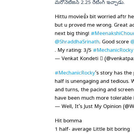
మరోనెటిజన్‌ 2.25 రేటింగ్‌ ఇచ్చాడు.
Hittu movie👍 bit worried aftr hea
but u proved me wrong. Great ac
next big thing!
#MeenakshiChou
@ShraddhaSrinath
. Good score
@
. My rating: 3/5
#MechanicRocky
— Venkat Kondeti  (@venkatpa
#MechanicRocky
’s story has the 
half is unengaging and tedious. 
and turns, the pacing and screen
have been much more tolerable 
— Well, It’s Just My Opinion (@
Hit bomma
1 half- average Little bit boring