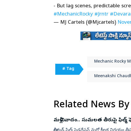
- But lag scenes, predictable s
#MechanicRocky
#Jrntr
#Devara
— MJ Cartels (@Mjcartels)
Nove
Mechanic Rocky M
# Tag
Meenakshi Chaud
Related News By
మళ్లీ వివాదం.. సుమలత తీరుపై ఫిల్మ్
టాలీవుడ్ ఫిల్మ్ ఫెడరేషన్‌ మరో కీలక నిర్ణయం