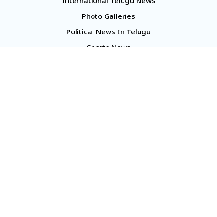
International Telugu News
Photo Galleries
Political News In Telugu
Sports News
TS Politics News
Telangana News
Telugu Movie Reviews
Company
About Us
Contact Us
Media Kit
Terms And Conditions