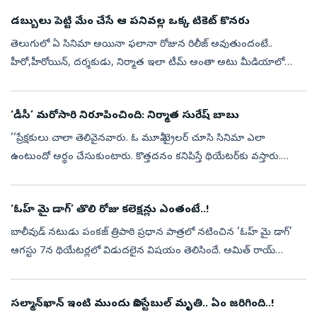
డబ్బులు పెట్టి మేం చేసే ఆ పనివల్ల ఒక్క టికెట్ కొనరు
తెలుగులో ఏ సినిమా అయినా ఫలానా రోజున రిలీజ్ అవుతుందంటే..
హీరో,హీరోయిన్, దర్శకుడు, నిర్మాత ఇలా టీమ్ అంతా అటు మీడియాలో
ఇటు సోషల్ మీడియాలో కనిపిస్తారు. ఇంటర్వ్యూలు, కాలేజీ టూర్స్ అని తెగ
హడావుడి చేస్తుంటా...
‘డీసీ’ మరోసారి నిరూపించింది: నిర్మాత సురేష్‌ బాబు
‘‘ప్రేక్షకులు చాలా తెలివైనవారు. ఓ మూవీ ట్రైలర్‌ చూసి సినిమా ఎలా
ఉంటుందో అర్థం చేసుకుంటారు. కొత్తదనం కనిపిస్తే థియేటర్‌కు వస్తారు.
సినిమా బాగుంటే ఆడియన్స్‌ తప్పకుండా ఆదరిస్తారని ‘డీసీ’ మరోసారి
నిరూపించ...
‘ఓహ్‌ మై డాగ్‌’ తొలి రోజు కలెక్షన్లు ఎంతంటే..!
బాలీవుడ్‌ నటుడు పంకజ్‌ త్రిపాఠి ప్రధాన పాత్రలో నటించిన ‘ఓహ్‌ మై డాగ్‌’
ఆగస్టు 7న థియేటర్లలో విడుదలైన విషయం తెలిసిందే. అమిత్‌ రాయ్‌
దర్శకత్వం వహించిన ఈ సినిమాను జంతుప్రేమికులను ఆకట్టుకునేలా
తీర్చిదిద్ద...
సల్మాన్‌ఖాన్‌ ఇంటి ముందు కానిస్టేబుల్‌ మృతి.. ఏం జరిగింది..!