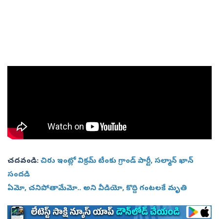
చదవండి:
చిరు ఇంట్లో విక్రమ్‌ టీంకు గ్రాండ్‌ పార్టీ, సల్మాన్‌ ఖాన్‌
సందడి
ఏమో, చనిపోతామేమో.. అని వీడియో, కొద్ది గంటలకే మృతి