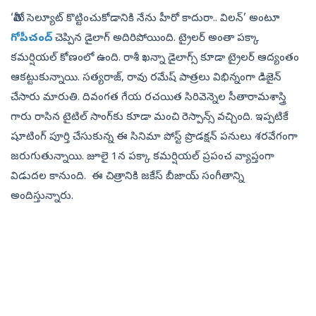
‘మీతో సెల్యూట్ కొట్టించుకోడానికి నేను హీరో కాదురా.. విలన్’ అంటూ
గోపీచంద్
చెప్పిన డైలాగ్ అదిరిపోయింది. ట్రైలర్ అంతా పక్కా
కమర్షియల్ కోణంలో ఉంది. రాశీ ఖన్నా డైలాగ్స్ కూడా ట్రైలర్ ఆద్యంతం
ఆకట్టుకున్నాయి. సత్యరాజ్, రావు రమేష్ పాత్రలు విభిన్నంగా డిజైన్
చేసారు మారుతి. దివంగత గేయ రచయిత సిరివెన్నెల సీతారామశాస్త్రి
గారు రాసిన టైటిల్ సాంగ్‌కు కూడా మంచి రెస్పాన్స్ వచ్చింది. ఇప్పటికే
షూటింగ్ పూర్తి చేసుకున్న ఈ సినిమా పోస్ట్ ప్రొడక్షన్ పనులు శరవేగంగా
జరుగుతున్నాయి. జూలై 1న పక్కా కమర్షియల్ ప్రపంచ వ్యాప్తంగా
విడుదల కానుంది. ఈ చిత్రానికి జ‌కేస్ బీజాయ్ సంగీతాన్ని
అందిస్తున్నారు.