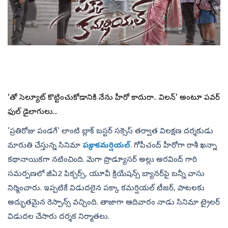
‘మీతో సెల్యూట్ కొట్టించుకోడానికి నేను హీరో కాదురా.. విలన్’ అంటూ పవర్
ఫుల్ డైలాగులు...
'ప్ర‌తిరోజు పండ‌గే' లాంటి బ్లాక్ బ‌స్ట‌ర్ స‌క్సెస్ తర్వాత విల‌క్ష‌ణ ద‌ర్శ‌కుడు
మారుతి చేస్తున్న సినిమా
పక్కా కమర్షియల్
. గోపీచంద్‌ హీరోగా రాశీ ఖన్నా
కథానాయికగా నటించింది. మెగా ప్రొడ్యూస‌ర్ అల్లు అరవింద్ గారి
స‌మ‌ర్ప‌ణ‌లో జీఏ2 పిక్చ‌ర్స్, యూవీ క్రియేష‌న్స్ బ్యానర్‌పై బ‌న్నీ వాసు
నిర్మించారు. ఇప్పటికే విడుదలైన పక్కా కమర్షియల్ టీజర్, పాటలకు
అద్భుతమైన రెస్పాన్స్ వచ్చింది. తాజాగా ఆదివారం నాడు సినిమా ట్రైలర్
విడుదల చేసారు దర్శక నిర్మాతలు.