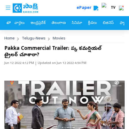
custom menu
Skip to main content
ePaper
TV
హోం
వార్తలు
ఆంధ్రప్రదేశ్
తెలంగాణ
సినిమా
క్రీడలు
బిజినెస్
ఫ్యామ
Breadcrumb
Home
Telugu-News
Movies
Pakka Commercial Trailer: పక్కా కమర్షియల్‌
ట్రైలర్‌ చూశారా?
Jun 12 2022 4:12 PM
| Updated on
Jun 12 2022 4:54 PM