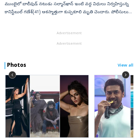
ముంబైలో బాలీవుడ్‌ నటుడు సల్మాన్‌ఖాన్‌ ఇంటి వద్ద విధులు నిర్వహిస్తున్న
కానిస్టేబుల్‌ గణేశ్‌(41) అకస్మాత్తుగా కుప్పకూలి మృతి చెందారు. పోలీసులు
తెలిపిన వివరాల ప్రకారం.. సల్మాన్‌ఖాన్‌ నివాసం వద్ద భద్రతా ఏ...
Advertisement
Advertisement
Photos
View all