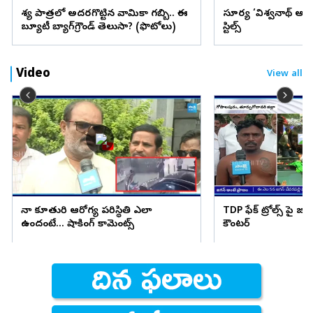
వేశ్య పాత్రలో అదరగొట్టిన వామికా గబ్బి.. ఈ
సూర్య ‘విశ్వనాథ్ అం
బ్యూటీ బ్యాగ్‌గ్రౌండ్‌ తెలుసా? (ఫొటోలు)
స్టిల్స్
Video
View all
నా కూతురి ఆరోగ్య పరిస్థితి ఎలా
TDP ఫేక్ ట్రోల్స్ పై జగ
ఉందంటే... షాకింగ్ కామెంట్స్
కౌంటర్