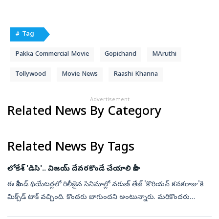
# Tag
Pakka Commercial Movie
Gopichand
MAruthi
Tollywood
Movie News
Raashi Khanna
Advertisement
Related News By Category
Related News By Tags
లోకేశ్ 'డిసి'.. విజయ్ దేవరకొండే చేయాలి కానీ
ఈ వీకెండ్ థియేటర్లలో రిలీజైన సినిమాల్లో వరుణ్ తేజ్ 'కొరియన్ కనకరాజు'కి
మిక్స్‌డ్ టాక్ వచ్చింది. కొందరు బాగుందని అంటున్నారు. మరికొందరు
నచ్చలేదని అంటున్నారు. దీనితో పాటే 'డిసి' అనే తమిళ డబ్బింగ్ బొమ్మ క...