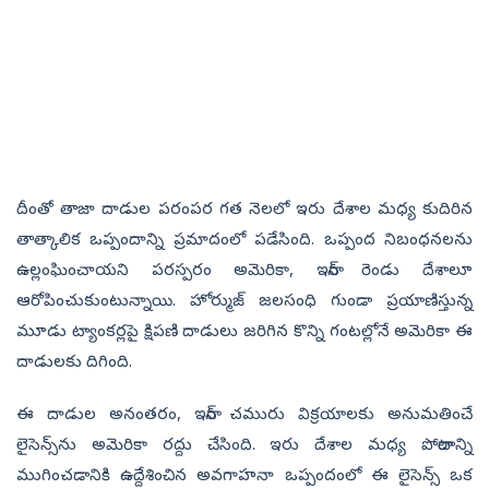
దీంతో తాజా దాడుల పరంపర గత నెలలో ఇరు దేశాల మధ్య కుదిరిన
తాత్కాలిక ఒప్పందాన్ని ప్రమాదంలో పడేసింది. ఒప్పంద నిబంధనలను
ఉల్లంఘించాయని పరస్పరం అమెరికా, ఇరాన్ రెండు దేశాలూ
ఆరోపించుకుంటున్నాయి. హోర్ముజ్ జలసంధి గుండా ప్రయాణిస్తున్న
మూడు ట్యాంకర్లపై క్షిపణి దాడులు జరిగిన కొన్ని గంటల్లోనే అమెరికా ఈ
దాడులకు దిగింది.
ఈ దాడుల అనంతరం, ఇరాన్ చమురు విక్రయాలకు అనుమతించే
లైసెన్స్‌ను అమెరికా రద్దు చేసింది. ఇరు దేశాల మధ్య పోరాటాన్ని
ముగించడానికి ఉద్దేశించిన అవగాహనా ఒప్పందంలో ఈ లైసెన్స్ ఒక