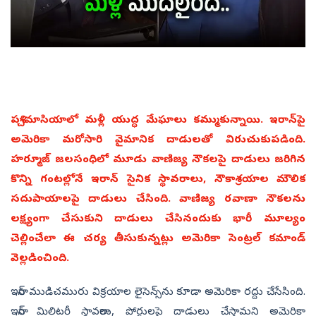
పశ్చిమాసియాలో మళ్లీ యుద్ధ మేఘాలు కమ్ముకున్నాయి. ఇరాన్‌పై
అమెరికా మరోసారి వైమానిక దాడులతో విరుచుకుపడింది.
హర్మూజ్‌ జలసంధిలో మూడు వాణిజ్య నౌకలపై దాడులు జరిగిన
కొన్ని గంటల్లోనే ఇరాన్‌ సైనిక స్థావరాలు, నౌకాశ్రయాల మౌలిక
సదుపాయాలపై దాడులు చేసింది. వాణిజ్య రవాణా నౌకలను
లక్ష్యంగా చేసుకుని దాడులు చేసినందుకు భారీ మూల్యం
చెల్లించేలా ఈ చర్య తీసుకున్నట్లు అమెరికా సెంట్రల్ కమాండ్
వెల్లడించింది.
ఇరాన్‌ ముడిచమురు విక్రయాల లైసెన్స్‌ను కూడా అమెరికా రద్దు చేసేసింది.
ఇరాన్‌ మిలిటరీ స్థావరాలు, పోర్టులపై దాడులు చేస్తామని అమెరికా