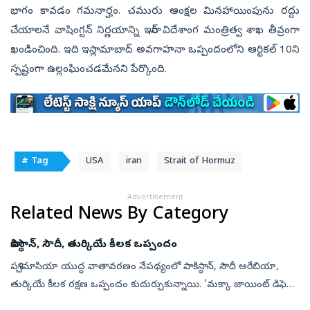
భాగం కావడం గమనార్హం. చమురు ఆంక్షల మినహాయింపును రద్దు
చేయాలనే వాషింగ్టన్ నిర్ణయాన్ని ఇరాన్ విదేశాంగ మంత్రిత్వ శాఖ తీవ్రంగా
ఖండించింది. ఇది ఇస్లామాబాద్ అవగాహనా ఒప్పందంలోని ఆర్టికల్ 10ని
స్పష్టంగా ఉల్లంఘించడమేనని పేర్కొంది.
# Tag
USA
iran
Strait of Hormuz
Advertisement
Related News By Category
పాకిస్థాన్‌, సౌదీ, తుర్కియే కీలక ఒప్పందం
పశ్చిమాసియా యుద్ధ వాతావరణం నేపథ్యంలో పాకిస్థాన్, సౌదీ అరేబియా,
తుర్కియే కీలక రక్షణ ఒప్పందం కుదుర్చుకున్నాయి. ‘మక్కా జాయింట్‌ డిఫెన్స్‌
అగ్రిమెంట్‌ (Mecca Joint Defence Agreement) పేరుతో త్రైపాక్షిక ఒ...