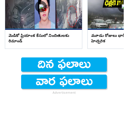
మెడికో ప్రియాంక కేసులో నిందితులకు
మూడు రోజులు భారీ వ
రిమాండ్
హెచ్చరిక
Advertisement