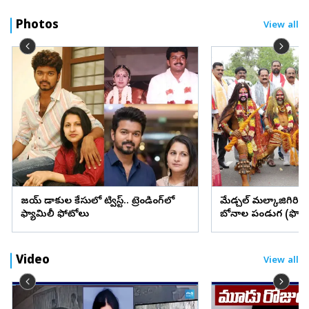
Photos
View all
విజయ్ విడాకుల కేసులో ట్విస్ట్.. ట్రెండింగ్‌లో
మేడ్చల్ మల్కాజిగిరి జిల్
ఫ్యామిలీ ఫోటోలు
బోనాల పండుగ (ఫొటో
Video
View all