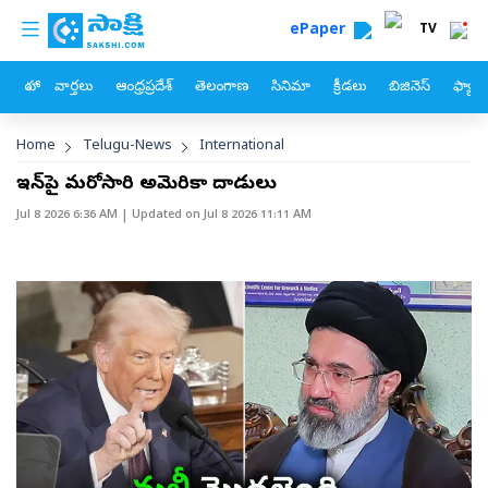
custom menu
Skip to main content
ePaper
TV
హోం
వార్తలు
ఆంధ్రప్రదేశ్
తెలంగాణ
సినిమా
క్రీడలు
బిజినెస్
ఫ్యామ
Breadcrumb
Home
Telugu-News
International
ఇరాన్‌పై మరోసారి అమెరికా దాడులు
Jul 8 2026 6:36 AM
| Updated on
Jul 8 2026 11:11 AM