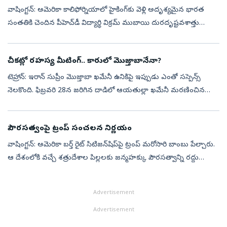
వాషింగ్టన్: అమెరికా కాలిఫోర్నియాలో హైకింగ్‌కు వెళ్లి అదృశ్యమైన భారత
సంతతికి చెందిన పీహెచ్‌డీ విద్యార్థి విక్రమ్ ముబాయి దురదృష్టవశాత్తు
మృతిచెందారు. ఆయన మృతదేహాన్ని ఇన్యో నేషనల్ ఫారెస్ట్ ప్రాంతంలో
అధిక...
చీకట్లో రహస్య మీటింగ్.. కారులో మెుజ్తాబానేనా?
టెహ్రాన్‌: ఇరాన్‌ సుప్రీం మెుజ్తాబా ఖమేనీ ఉనికిపై ఇప్పుడు ఎంతో సస్పెన్స్‌
నెలకొంది. ఫిబ్రవరి 28న జరిగిన దాడిలో ఆయతుల్లా ఖమేనీ మరణించిన
అనంతరం ఇరాన్‌ సుప్రీంగా బాధ్యతలు స్వీకరించిన నాటి నుంచి నేటి
వరకూ...
పౌరసత్వంపై ట్రంప్ సంచలన నిర్ణయం
వాషింగ్టన్‌: అమెరికా బర్త్‌ రైట్‌ సిటిజన్‌షిప్‌పై ట్రంప్‌ మరోసారి బాంబు పేల్చారు.
ఆ దేశంలోకి వచ్చే శత్రుదేశాల పిల్లలకు జన్మహక్కు పౌరసత్వాన్ని రద్దు
చేస్తున్నట్లు వెల్లడించారు. అమెరికాలో జన్మించడంతో వచ...
Advertisement
Advertisement