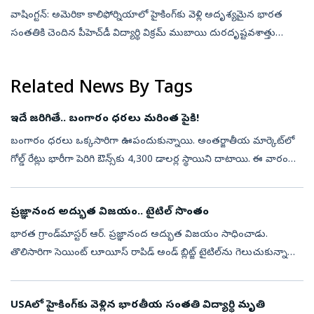
వాషింగ్టన్: అమెరికా కాలిఫోర్నియాలో హైకింగ్‌కు వెళ్లి అదృశ్యమైన భారత
సంతతికి చెందిన పీహెచ్‌డీ విద్యార్థి విక్రమ్ ముబాయి దురదృష్టవశాత్తు
మృతిచెందారు. ఆయన మృతదేహాన్ని ఇన్యో నేషనల్ ఫారెస్ట్ ప్రాంతంలో
అధిక...
Related News By Tags
ఇదే జరిగితే.. బంగారం ధరలు మరింత పైకి!
బంగారం ధరలు ఒక్కసారిగా ఊపందుకున్నాయి. అంతర్జాతీయ మార్కెట్‌లో
గోల్డ్ రేట్లు భారీగా పెరిగి ఔన్స్‌కు 4,300 డాలర్ల స్థాయిని దాటాయి. ఈ వారం
మొత్తం చూస్తే.. బంగారం ధరలు 6 శాతానికి పైగా పెరిగాయి. ఈ ఏడాది
జనవ...
ప్రజ్ఞానంద అద్భుత విజయం.. టైటిల్‌ సొంతం
భారత గ్రాండ్‌మాస్టర్‌ ఆర్‌. ప్రజ్ఞానంద అద్భుత విజయం సాధించాడు.
తొలిసారిగా సెయింట్‌ లూయీస్‌ రాపిడ్‌ అండ్‌ బ్లిట్జ్‌ టైటిల్‌ను గెలుచుకున్నాడు.
మరో రౌండ్‌ మిగిలి ఉండగానే అతడు ఈ ఘనత సాధించడం విశేషం.చెన్నై...
USAలో హైకింగ్‌కు వెళ్లిన భారతీయ సంతతి విద్యార్థి మృతి