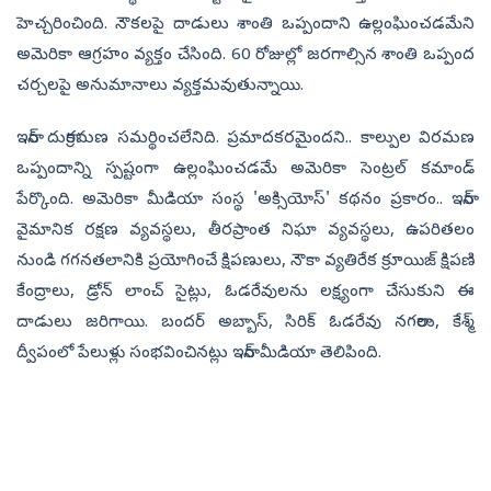
హెచ్చరించింది. నౌకలపై దాడులు శాంతి ఒప్పందాని ఉల్లంఘించడమేని
అమెరికా ఆగ్రహం వ్యక్తం చేసింది. 60 రోజుల్లో జరగాల్సిన శాంతి ఒప్పంద
చర్చలపై అనుమానాలు వ్యక్తమవుతున్నాయి.
ఇరాన్ దురాక్రమణ సమర్థించలేనిది. ప్రమాదకరమైందని.. కాల్పుల విరమణ
ఒప్పందాన్ని స్పష్టంగా ఉల్లంఘించడమే అమెరికా సెంట్రల్ కమాండ్
పేర్కొంది. అమెరికా మీడియా సంస్థ 'అక్సియోస్' కథనం ప్రకారం.. ఇరాన్
వైమానిక రక్షణ వ్యవస్థలు, తీరప్రాంత నిఘా వ్యవస్థలు, ఉపరితలం
నుండి గగనతలానికి ప్రయోగించే క్షిపణులు, నౌకా వ్యతిరేక క్రూయిజ్ క్షిపణి
కేంద్రాలు, డ్రోన్ లాంచ్ సైట్లు, ఓడరేవులను లక్ష్యంగా చేసుకుని ఈ
దాడులు జరిగాయి. బందర్ అబ్బాస్, సిరిక్ ఓడరేవు నగరాలు, కేశ్మ్
ద్వీపంలో పేలుళ్లు సంభవించినట్లు ఇరాన్ మీడియా తెలిపింది.