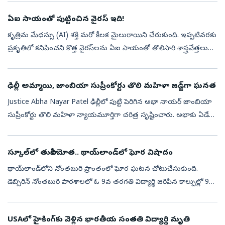
ఏఐ సాయంతో పుట్టించిన వైరస్‌ ఇది!
కృత్రిమ మేధస్సు (AI) శక్తి మరో కీలక మైలురాయిని చేరుకుంది. ఇప్పటివరకు
ప్రకృతిలో కనిపించని కొత్త వైరస్‌లను ఏఐ సాయంతో తొలిసారి శాస్త్రవేత్తలు
రూపొందించారు. జీవసాంకేతిక రంగంలో ఇది సంచలన ముందడుగుగా
భావిస్త...
ఢిల్లీ అమ్మాయి, జాంబియా సుప్రీంకోర్టు తొలి మహిళా జడ్జ్‌గా ఘనత
Justice Abha Nayar Patel ఢిల్లీలో పుట్టి పెరిగిన అభా నాయర్‌ జాంబియా
సుప్రీంకోర్టు తొలి మహిళా న్యాయమూర్తిగా చరిత్ర సృష్టించారు. అభాకు ఏడేళ్ల
వయసులో ఆమె కుటుంబం ఉపాధి కోసం 1973లో జాంబియాకు
వెళ్లింది.అంత...
స్కూల్‌లో తుపాకీ మోత.. థాయ్‌లాండ్‌లో ఘోర విషాదం
థాయ్‌లాండ్‌లోని నోంతబురి ప్రాంతంలో ఘోర ఘటన చోటుచేసుకుంది.
డెబ్సిరిన్‌ నోంతబురి పాఠశాలలో ఓ 9వ తరగతి విద్యార్థి జరిపిన కాల్పుల్లో 9
మంది ప్రాణాలు కోల్పోయారు. మరో 15 మందికి గాయాలయ్యాయి. మృతుల్లో
ముగ్గురు...
USAలో హైకింగ్‌కు వెళ్లిన భారతీయ సంతతి విద్యార్థి మృతి