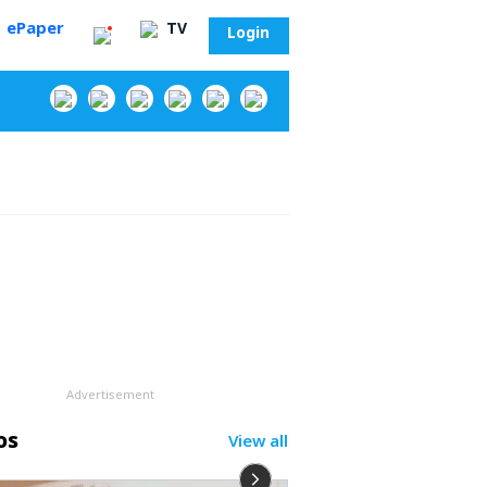
ePaper
TV
Login
‌
Advertisement
os
View all
సా?