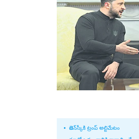
డా. బి ఆర్‌ అం
 అండ్ సన్స్’ మూవీ HD
హైదరాబాద్ : అమ్మవారికి బంగారు 
ఎడ్యుకేషన్
గుంటూరు
సమర్పించిన కొణిదెల నిహారిక .. ఫొ
కర్ణాటక
వైరల్
బాపట్ల
తమిళనాడు
పల్నాడు
ఢిల్లీ
కృష్ణా
మహారాష్ట్ర
ఎన్టీఆర్
ఒడిశా
కర్నూలు
నంద్యాల
ప్రకాశం
శ్రీపొట్టి శ్రీరా
శ్రీకాకుళం
విశాఖపట్నం
అనకాపల్లి
జెలెన్‌స్కీకి ట్రంప్‌ అల్టిమేటం
మోసం చేసిన లోకేష్
షూస్ వేసుకొని వెంకన్న విగ్రహం తీస
అల్లూరి సీతా