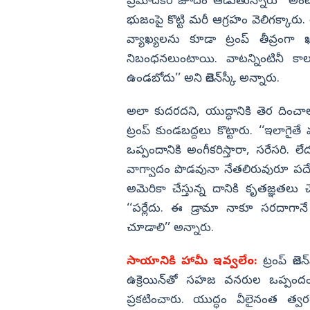
ప్రమాదకర జూదం ఆడుతున్నారు’’ అంటూ 
భుజంపై కొట్టి మరీ ఆగ్రహం వెలిగక్కారు.
వ్యాఖ్యలను కూడా ట్రంప్‌ తీవ్రంగా ఖ
నిబంధనలుంటాయి. వాటన్నింటినీ కా
ఉండబోదు’’ అని జెలెన్‌స్కీ అన్నారు.
అలా కుదరదని, యుద్ధానికి తెర దించాల
ట్రంప్‌ కుండబద్దలు కొట్టారు. ‘‘ఇలా
ఒప్పందానికి అంగీకరిస్తారా, సరేసరి.
వాగ్వాదం పొడవునా నేతలిరువురూ పదేపద
అమెరికా చేస్తున్న దానికి కృతజ్ఞతలు చ
‘‘పర్లేదు. ఈ డ్రామా నాకూ సరదాగా
చూడాలి’’ అన్నారు.
సాయానికి హామీ ఇవ్వలేం:
ట్రంప్‌ జెల
ఉక్రెయిన్‌తో సహజ వనరుల ఒప్పందం
ప్రకటించారు. యుద్ధం వీలైనంత త్వ