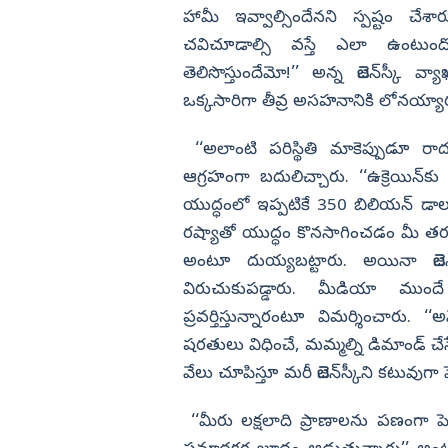
హామీ ఇవ్వాల్సిందేనని స్పష్టం చేశా
చవిచూడాల్సి వస్తే ఎలా ఉంటుం
తెలిసొస్తుందేమో!’’ అన్న జెలెన్‌స్కీ వ
ఒక్కసారిగా తీవ్ర అసహనానికి లోనయ్యారు. జ
‘‘అలాంటి పరిస్థితి మాకెప్పుడూ రాద
ఆగ్రహంగా బదులిచ్చారు. ‘‘ఉక్రెయిన్‌క
యుద్ధంలో ఇప్పటికే 350 బిలియన్‌ డా
రష్యాతో యుద్ధం కొనసాగించడం మీ తరమయ
అంటూ దుయ్యబట్టారు. అయినా జెలెన
విరుచుకుపడ్డారు. మీడియా ము
ప్రవర్తిస్తున్నారంటూ విమర్శించారు.
షరతులు విధించే, మమ్మల్ని డిమాండ్‌ చేస
వేలు చూపిస్తూ మరీ జెలెన్‌స్కీని కటువుగా
‘‘మీరు లక్షలాది ప్రాణాలను పణంగా పెడ