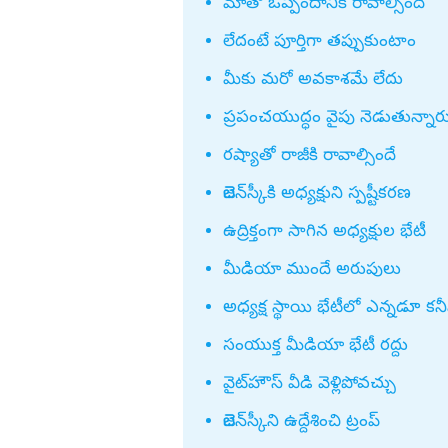
కేంద్ర మంత్రి పెమ్మసాని
మాతో ఒప్పందానికి రావాల్సిందే
విజయనగరం
లేదంటే పూర్తిగా తప్పుకుంటాం
పార్వతీపురం మన
మీకు మరో అవకాశమే లేదు
పశ్చిమ గోదావర
ప్రపంచయుద్ధం వైపు నెడుతున్నార
ఏలూరు
రష్యాతో రాజీకి రావాల్సిందే
వైఎస్సార్
జెలెన్‌స్కీకి అధ్యక్షుని స్పష్టీకరణ
అన్నమయ్య
ఉద్రిక్తంగా సాగిన అధ్యక్షుల భేటీ
మీడియా ముందే అరుపులు
అధ్యక్ష స్థాయి భేటీలో ఎన్నడూ కన
సంయుక్త మీడియా భేటీ రద్దు
వైట్‌హౌస్‌ వీడి వెళ్లిపోవచ్చు
జెలెన్‌స్కీని ఉద్దేశించి ట్రంప్‌