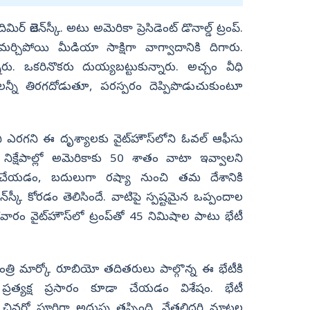
ర్‌ జెలెన్‌స్కీ. అటు అమెరికా ప్రెసిడెంట్‌ డొనాల్డ్‌ ట్రంప్‌.
చిపోయి మీడియా సాక్షిగా వాగ్వాదానికి దిగారు.
రు. ఒకరినొకరు దుయ్యబట్టుకున్నారు. అచ్చం వీధి
న్నీ తిరగదోడుతూ, పరస్పరం దెప్పిపొడుచుకుంటూ
 ఎరగని ఈ దృశ్యాలకు వైట్‌హౌస్‌లోని ఓవల్‌ ఆఫీసు
జ నిక్షేపాల్లో అమెరికాకు 50 శాతం వాటా ఇవ్వాలని
ాండ్‌ చేయడం, బదులుగా రష్యా నుంచి తమ దేశానికి
్‌స్కీ కోరడం తెలిసిందే. వాటిపై స్పష్టమైన ఒప్పందాల
వారం వైట్‌హౌస్‌లో ట్రంప్‌తో 45 నిమిషాల పాటు భేటీ
మంత్రి మార్కో రూబియో తదితరులు పాల్గొన్న ఈ భేటీకి
త్యక్ష ప్రసారం కూడా చేయడం విశేషం. భేటీ
ివర్లో పూర్తిగా అదుపు తప్పింది. నేతలిద్దరి మాటల