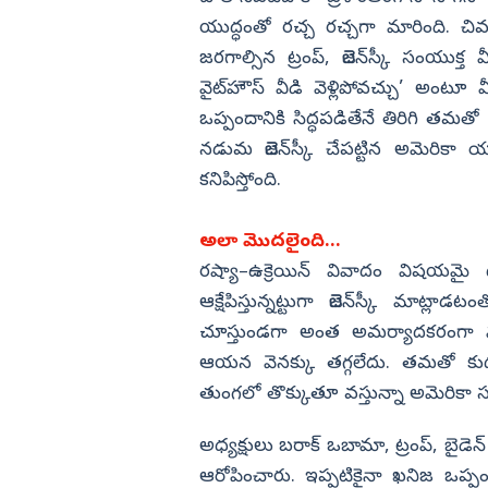
యుద్ధంతో రచ్చ రచ్చగా మారింది. చి
జరగాల్సిన ట్రంప్, జెలెన్‌స్కీ సంయుక్త
వైట్‌హౌస్‌ వీడి వెళ్లిపోవచ్చు’ అంటూ
ఒప్పందానికి సిద్ధపడితేనే తిరిగి తమ
నడుమ జెలెన్‌స్కీ చేపట్టిన అమెరికా 
కనిపిస్తోంది.
అలా మొదలైంది...
రష్యా–ఉక్రెయిన్‌ వివాదం విషయమై 
ఆక్షేపిస్తున్నట్టుగా జెలెన్‌స్కీ మాట్
చూస్తుండగా అంత అమర్యాదకరంగా మాట
ఆయన వెనక్కు తగ్గలేదు. తమతో కుదుర
తుంగలో తొక్కుతూ వస్తున్నా అమెరికా స
అధ్యక్షులు బరాక్‌ ఒబామా, ట్రంప్, 
ఆరోపించారు. ఇప్పటికైనా ఖనిజ ఒప్పందాన