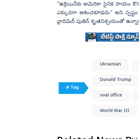
‘‘ఉక్రెయిన్‌కు అమెరికా సైనిక సాయం
ఎక్కువగా ఆశించకూడదు’’ అని స్పష్టం చ
వ్లాదిమిర్‌ పుతిన్‌ కృతనిశ్చయంతో ఉన్
Ukrainian
Donald Trump
# Tag
oval office
World War III