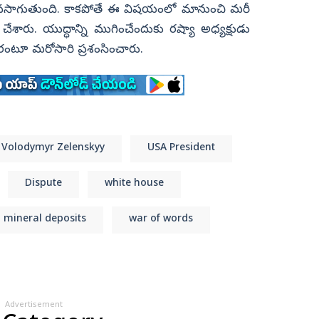
 కొనసాగుతుంది. కాకపోతే ఈ విషయంలో మానుంచి మరీ
ేశారు. యుద్ధాన్ని ముగించేందుకు రష్యా అధ్యక్షుడు
నారంటూ మరోసారి ప్రశంసించారు.
Volodymyr Zelenskyy
USA President
Dispute
white house
mineral deposits
war of words
Advertisement