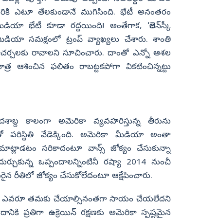
వరికి ఎటూ తేలకుండానే ముగిసింది. భేటీ అనంతరం
 మీడియా భేటీ కూడా రద్దయింది! అంతేగాక, ‘జెలెన్‌స్కీ
 మీడియా సమక్షంలో ట్రంప్‌ వ్యాఖ్యలు చేశారు. శాంతి
తో చర్చలకు రావాలని సూచించారు. దాంతో ఎన్నో ఆశల
యాత్ర ఆశించిన ఫలితం రాబట్టకపోగా వికటించిన్నట్టు
దశాబ్ద కాలంగా అమెరికా వ్యవహరిస్తున్న తీరును
లాడటంతో పరిస్థితి వేడెక్కింది. అమెరికా మీడియా అంతా
్లాడటం సరికాదంటూ వాన్స్‌ జోక్యం చేసుకున్నా
్చుకున్న ఒప్పందాలన్నింటినీ రష్యా 2014 నుంచీ
రైన రీతిలో జోక్యం చేసుకోలేదంటూ ఆక్షేపించారు.
బైడెన్‌ ఎవరూ తమకు చేయాల్సినంతగా సాయం చేయలేదని
ికి ప్రతిగా ఉక్రెయిన్‌ రక్షణకు అమెరికా స్పష్టమైన