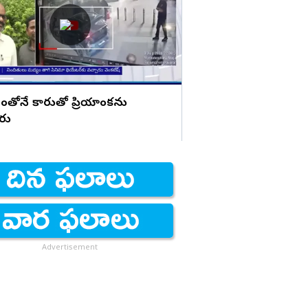
చేసినట్లు? బాబుపై బుగ్గన స
ంతోనే కారుతో ప్రియాంకను
ారు
Advertisement