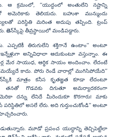
రు. ఆ క్రమంలో, ‘‘యుద్ధంలో అంతులేని నష్టాన్ని
దో అమెరికాకు తెలియదు. బహుశా మున్ముందు
్యాఖ్యలతో పరిస్థితి మరింత అదుపు తప్పింది. ట్రంప్‌
ెలెన్‌స్కీపై తీవ్రస్థాయిలో మండిపడ్డారు.
ు. ఎప్పటికీ తిరుగులేని శక్తిగానే ఉంటాం’’ అంటూ
ు ఇన్నేళ్లుగా అన్నివిధాలా ఆదుకుంటూ వస్తున్నాం. ఈ
లర్ల మేర సాయుధ, ఆర్థిక సాయం అందించాం. లేదంటే
్యేదే కాదు. పోరు రెండే వారాల్లో ముగిసిపోయేది’’
్‌స్కీకి మాత్రం కనీస కృతజ్ఞత కూడా లేదంటూ
ందే తనతో గొడవకు దిగుతూ అమర్యాదకరంగా
 ‘‘అమెరికా దన్ను లేనిదే మీరెందుకూ కొరగారు! మాకు
ే పరిస్థితిలో అసలే లేరు. అది గుర్తుంచుకోండి’’ అంటూ
 హెచ్చరించారు.
ుతున్నారు. మూడో ప్రపంచ యుద్ధాన్ని తెచ్చిపెట్టేలా