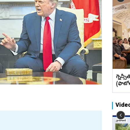
బేడ్కర్‌ కోనసీమ
రాజన్న
ఫొటోలు
మేటి చిత్రా
బోనం
హైదరాబాద్ లో సందడి చేసిన ‘కాంతారా’
ఖమ్మం
వీడియోలు
వెబ్ స్టోరీస్
టోలు
ఫేమ్‌ రుక్మిణి వసంత్‌ (ఫొటోలు)
భద్రాద్రి
మహబూబ్‌నగర్
జోగులాంబ
నాగర్ కర్నూల్
నారాయణపేట
వనపర్తి
ప్రెగ్న
మెదక్
(ఫొటో
ములు నెల్లూరు
సంగారెడ్డి
సిద్దిపేట
Vide
నల్గొండ
సూర్యాపేట
ుకున్న
దిశా చట్టాన్ని పేరు మార్చి అయినా చట్టాన్ని
రామరాజు
యాదాద్రి