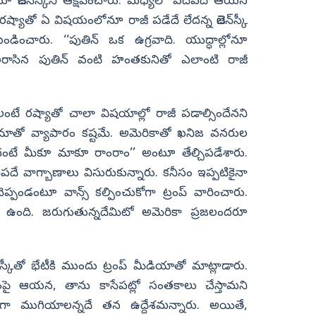
జెలెన్‌స్కీని ఆక్షేపించారు. మధ్యలో పదేపదే ఆయన
 రష్యాతో ఏ విషయంలోనూ రాజీ పడేదే లేదన్న జెలెన్‌స్కీ
ండించారు. ‘‘పుతిన్‌ ఒక ఉగ్రవాది. యుద్ధాల్లోనూ
లరాసిన పుతిన్‌ వంటి హంతకునితో ఎలాంటి రాజీ
ంటే రష్యాతో చాలా విషయాల్లో రాజీ పడాల్సిందేనని
గైతే మాతో వ్యాపారం కష్టమే. అమెరికాతో ఖనిజ వనరుల
 లేదంటే మీకూ మాకూ రాంరాం’’ అంటూ తేల్చిపడేశారు.
ే వాగ్బాణాలు విసురుకున్నారు. కనీసం ఇప్పటికైనా
ెప్పండంటూ వాన్స్‌ కల్పించుకోగా ట్రంప్‌ వారించారు.
నే ఉంది. జరుగుతున్నదేమిటో అమెరికా ప్రజలందరూ
ెన్‌స్కీతో భేటీకి ముందు ట్రంప్‌ మీడియాతో మాట్లాడారు.
పై ఆయన, తాను కాసేపట్లో సంతకాలు చేస్తామని
రగా ముగియాలన్నదే తన ఉద్దేశమన్నారు. అయితే,