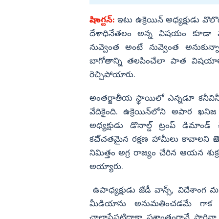
వాషింగ్టన్‌:
ఇటు ఉక్రెయిన్‌ అధ్యక్షుడు వొలొదిమి
దేశాధినేతలం అన్న విషయం కూడా మర్
నువ్వెంత అంటే నువ్వెంత అనుకున్నా
బాగోతాన్ని తలపించేలా పాత విషయాల
రెచ్చిపోయారు.
అంతర్జాతీయ స్థాయిలో ఎన్నడూ కనీవినీ
వేదికైంది. ఉక్రెయిన్‌లోని అపార ఖని
అధ్యక్షుడు డొనాల్డ్‌ ట్రంప్‌ డిమ
కచి్చతమైన రక్షణ హామీలు కావాలని జెలెన
నిమిత్తం అగ్ర రాజ్యం చేరిన ఆయన శుక్ర
అయ్యారు.
ఉపాధ్యక్షుడు జేడీ వాన్స్, విదేశాంగ 
మీడియాను అనుమతించడమే గాక ప్ర
చాలాసేపటిదాకా ప్రశాంతంగానే సాగినా చ