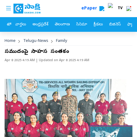
custom menu
Skip to main content
ePaper
TV
హోం
వార్తలు
ఆంధ్రప్రదేశ్
తెలంగాణ
సినిమా
క్రీడలు
బిజినెస్
ఫ్యామ
Breadcrumb
Home
Telugu-News
Family
సముద్రంపై సాహస సంతకం
Apr 8 2025 4:19 AM
| Updated on
Apr 8 2025 4:19 AM