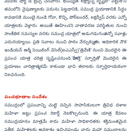
మొదట షార్ట్‌ డే ట్రిప్స్‌ చేసేవారు. భవిష్యత్‌ లక్ష్యాన్ని దృష్టిలో పెట్టుకొని
తమలోని నైపుణ్యాలకు పదును పెట్టడానికి, సముద్ర ప్రయాణానికి సిద్ధం
కావడానికి ముంబై నుండి గోవా, కొచ్చి, పోర్‌బందర్, లక్షద్వీప్‌ వరకు ఎన్నో
యాత్రలకు వెళ్లారు. అయితే ఊహించని వాతావరణ పరిస్థితుల నుంచి
సాంకేతిక సమస్యల వరకు సముద్ర యాత్రలో అడుగడుగునా ఎన్నో సవాళ్లు
ఎదురయ్యాయి. ప్రతి సవాలు నుంచి పాఠం నేర్చుకున్నారు. అధికారిక నౌక
ఇండియన్‌ ఆర్మీ సెయిలింగ్‌ వెసెల్‌(ఐఎఎస్వీ)‘త్రివేణి’ నుంచి మొదలైన ఈ
ప్రపంచ యాత్ర చరిత్ర సృష్టించనుంది.‘నారీశక్తి’ స్ఫూర్తితో మొదలైన ఈ
ప్రయాణం చారిత్రాత్మకమే కాకుండా భావి తరాలకు స్ఫూర్తిదాయకంగా
నిలవనుంది.
పంచభూతాల సందేశం
సముద్రంలో ప్రపంచాన్ని చుట్టి వచ్చిన సాహసికులుగా త్రివిధ దళాల
మహిళా జట్టు ప్రపంచ రికార్డ్‌ నెలకొల్పనుంది. ఈ యాత్ర కేవలం
సముద్రయానం మాత్రమే కాదు మహిళా సాధికారతకు శక్తిమంతమైన
ప్రతీక. మహిళలకు అవకాశం ఇచ్చినప్పుడు వారు మహా సముద్రాలను