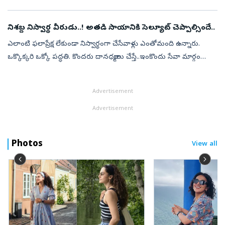
ఎగ్జయిటింగ్‌గా ఫీలయ్యారు. తల్లిదండ్రుల కోసం టికెట్లు.. హోటల్‌ రూమ్స్‌ అ...
నిశబ్ద నిస్వార్థ వీరుడు..! అతడి సాయానికి సెల్యూట్‌ చెప్పాల్సిందే..
ఎలాంటి ఫలాప్రేక్ష లేకుండా నిస్వార్థంగా చేసేవాళ్లు ఎంతోమంది ఉన్నారు.
ఒక్కొక్కరి ఒక్కో పద్ధతి. కొందరు దానధర్మాలు చేస్తే..ఇంకొందు సేవా మార్గం
ఎంచుకుంటారు. అలాకాకుండా రోజువారీ సాదాసీదా విషయాల్లో తన
వంతుగా...
Advertisement
Advertisement
Photos
View all