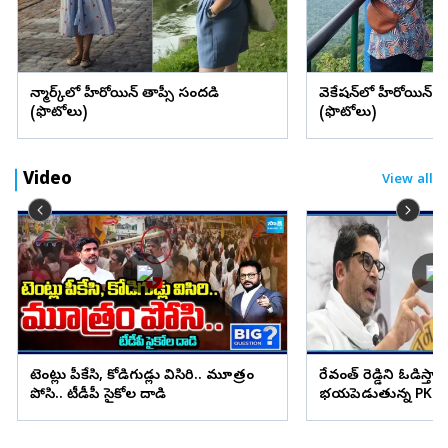
డెన్మార్క్‌లో హీరోయిన్ తాప్సీ సందడి
వెకేషన్‌లో హీరోయిన్ శ్రద్
(ఫొటోలు)
(ఫొటోలు)
Video
View all
టెంట్లు పీకేసి, కోడిగుడ్లు విసిరి.. మూత్రం
రేవంత్ రెడ్డిని ఓడిస్తా..
పోసి.. టీడీపీ సైకోల దాడి
భయపెడుతున్న PK కామ