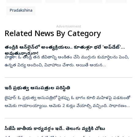
Pradakshina
Advertisement
Related News By Category
తండ్రికి ఆన్‌లైన్‌లో అంత్యక్రియలు.. కూతుళ్లూ భలే 'అప్‌డేట్‌'
అవుతున్నారుగా!
హర్యానా: ఓ తండ్రి తన జీవితాన్ని అంకితం చేసి ముగ్గురు కుమార్తెలను పెంచి,
ఉన్నత విద్య అందించి, వివాహాలు చేశారు. అయితే ఆయన
మరణించినప్పుడు కడసారి చూసేందుకు కుమార్తెలు రాకపోవడం,
అంత్యక్రియలను వీడియో కాల్ ద...
ఇదీ ప్రభుత్వ ఆసుపత్రుల పరిస్థితి
జైపూర్‌: ఓ ప్రభుత్వ ఆసుపత్రిలో పైకప్పు ఓ భాగం కూలి మహిళపై పడటంతో
ఆమెకు గాయాలయ్యాయి. ఆమెకు 2 కుట్లు వేయాల్సి వచ్చింది. సాధారణంగా
బయట గాయాలైతే కుట్లు వేయించుకోవడానికి ఆసుపత్రికి వస్తారు. కానీ,
ఆసుపత్రుల...
సీజేపీ జాతీయ కార్యవర్గం ఇదే.. తెలుగు వ్యక్తికి చోటు