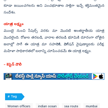
కూడా జయించగలరు అని పంచభూతాల సాక్షిగా ఇచ్చే శక్తిమంతమైన
సందేశం.
యాత్ర లక్ష్యం
ముంబై నుంచి సీషెల్స్‌ వరకు మా మొదటి అంతర్జాతీయ యాత్ర
మొదలైంది. రోజుల తరబడి, వారాల తరబడి భూమికి దూరంగా లోతైన
జలాల్లో సాగే ఈ యాత్ర మా సహనానికి, నావిగేషన్‌ నైపుణ్యాలకు పరీక్ష.
మహిళా సాధికారతలో బలాన్ని చూపించడమే ఈ యాత్ర లక్ష్యం.
– కెప్టెన్‌ దౌలీ
# Tag
Women officers
indian ocean
sea route
mumbai