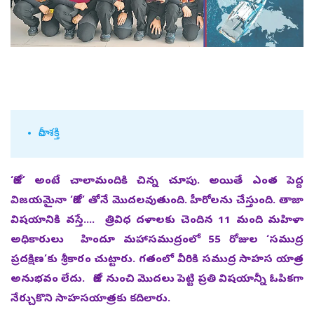
నారీ శక్తి
‘జీరో’ అంటే చాలామందికి చిన్న చూపు. అయితే ఎంత పెద్ద
విజయమైనా ‘జీరో’ తోనే మొదలవుతుంది. హీరోలను చేస్తుంది. తాజా
విషయానికి వస్తే.... త్రివిధ దళాలకు చెందిన 11 మంది మహిళా
అధికారులు హిందూ మహాసముద్రంలో 55 రోజుల ‘సముద్ర
ప్రదక్షిణ’కు శ్రీకారం చుట్టారు. గతంలో వీరికి సముద్ర సాహస యాత్ర
అనుభవం లేదు. జీరో నుంచి మొదలు పెట్టి ప్రతి విషయాన్నీ ఓపికగా
నేర్చుకొని సాహసయాత్రకు కదిలారు.