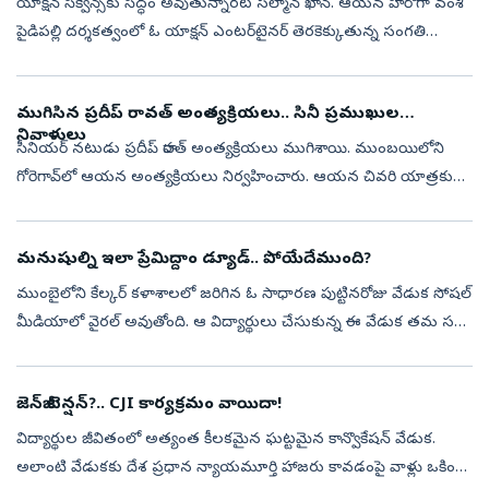
యాక్షన్‌ సీక్వెన్స్‌కు సిద్ధం అవుతున్నారట సల్మాన్‌ ఖాన్‌. ఆయన హీరోగా వంశీ
పైడిపల్లి దర్శకత్వంలో ఓ యాక్షన్‌ ఎంటర్‌టైనర్‌ తెరకెక్కుతున్న సంగతి
తెలిసిందే. ఈ చిత్రంలో నయనతార హీరోయిన్‌గా నటిస్తున్నారు. ఓ క...
ముగిసిన ప్రదీప్ రావత్ అంత్యక్రియలు.. సినీ ప్రముఖుల
నివాళులు
సీనియర్ నటుడు ప్రదీప్ రావత్ అంత్యక్రియలు ముగిశాయి. ముంబయిలోని
గోరెగావ్‌లో ఆయన అంత్యక్రియలు నిర్వహించారు. ఆయన చివరి యాత్రకు
పెద్దఎత్తున సినీతారలు హాజరయ్యారు. ఈ కార్యక్రమానికి అశోక్ పండిట్,
అఖిలేంద్ర మ...
మనుషుల్ని ఇలా ప్రేమిద్దాం డ్యూడ్‌.. పోయేదేముంది?
ముంబైలోని కేల్కర్ కళాశాలలో జరిగిన ఓ సాధారణ పుట్టినరోజు వేడుక సోషల్
మీడియాలో వైరల్‌ అవుతోంది. ఆ విద్యార్థులు చేసుకున్న ఈ వేడుక తమ సహ
విద్యార్థి పుట్టినరోజుకి సంబంధించింది కాదు. కాంటీన్‌లో పని చేసే ఉద్య...
జెన్‌జీ టెన్షన్‌?.. CJI కార్యక్రమం వాయిదా!
విద్యార్థుల జీవితంలో అత్యంత కీలకమైన ఘట్టమైన కాన్వొకేషన్‌ వేడుక.
అలాంటి వేడుకకు దేశ ప్రధాన న్యాయమూర్తి హాజరు కావడంపై వాళ్లు ఒకింత