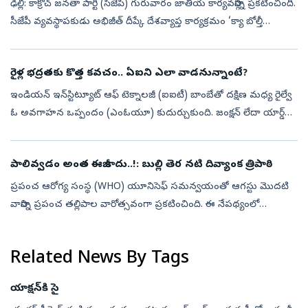
ఢిల్లీ: కాక్రోచ్ జనతా పార్టీ (సీజేపీ) గురువారం జాతీయ కార్యవర్గాన్ని ప్రకటించింది.
సీజేపీ వ్యవస్థాపకుడు అభిజీత్ దీప్కే దేశవ్యాప్త కార్యక్రమం ‘క్యా బోల్తీ
పబ్లిక్’ను కూడా ఇవాళే ప్రకటించిన విషయం తెలిసింద...
రైళ్ల భద్రతకు కొత్త కవచం.. ఏఐని ఎలా వాడనున్నాంటే?
ఇండియన్ ఇన్‌స్టిట్యూట్ ఆఫ్ టెక్నాలజీ (ఐఐటీ) బాంబేతో దక్షిణ మధ్య రైల్వే
ఓ అవగాహన ఒప్పందం (ఎంఓయూ) కుదుర్చుకుంది. జంక్షన్ లేదా యార్డ్
సామర్థ్యం/రద్దీని విశ్లేషించడానికి తగిన ఫ్రేమ్‌వర్క్ నమూనాలను అభివృద్...
పాలివ్వడం అంత ఈజీ కాదు..!: బుల్లి తెర నటి దివ్యాంక త్రిపాఠి
ప్రపంచ ఆరోగ్య సంస్థ (WHO) యూనిసెఫ్ సమన్వయంతో ఆగస్టు మొదటి
వారాన్ని ప్రపంచ తల్లిపాల వారోత్సవంగా ప్రకటించింది. ఈ నేపథ్యంలో
కొత్తతల్లులూ పాలివ్వడంలో తప్పక తెలుసుకోవాల్సిన విషయాలు,
పాలివ్వడంలో ఎదురయ్యే సవ...
Related News By Tags
యాక్షన్‌కి సై