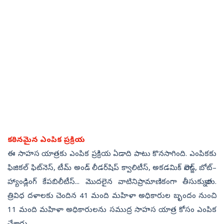
కఠినమైన ఎంపిక ప్రక్రియ
ఈ సాహస యాత్రకు ఎంపిక ప్రక్రియ ఏడాది పాటు కొనసాగింది. ఎంపికకు
ఫిజికల్‌ ఫిట్‌నెస్, టీమ్‌ అండ్‌ లీడర్‌షిప్‌ క్వాలిటీస్, అకడమిక్‌ నాలెడ్జ్, బోట్‌–
హ్యాండ్లింగ్‌ కేపబిలీటీస్‌... మొదలైన వాటినిప్రామాణికంగా తీసుకున్నారు.
త్రివిధ దళాలకు చెందిన 41 మంది మహిళా అధికారుల బృందం నుంచి
11 మంది మహిళా అధికారులను సముద్ర సాహస యాత్ర కోసం ఎంపిక