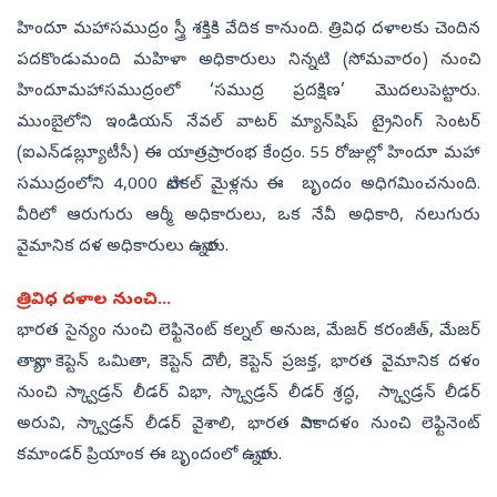
హిందూ మహాసముద్రం స్త్రీ శక్తికి వేదిక కానుంది. త్రివిధ దళాలకు చెందిన
పదకొండుమంది మహిళా అధికారులు నిన్నటి (సోమవారం) నుంచి
హిందూమహాసముద్రంలో ‘సముద్ర ప్రదక్షిణ’ మొదలుపెట్టారు.
ముంబైలోని ఇండియన్‌ నేవల్‌ వాటర్‌ మ్యాన్‌షిప్‌ ట్రైనింగ్‌ సెంటర్‌
(ఐఎన్‌డబ్ల్యూటీసీ) ఈ యాత్రప్రారంభ కేంద్రం. 55 రోజుల్లో హిందూ మహా
సముద్రంలోని 4,000 నాటికల్‌ మైళ్లను ఈ బృందం అధిగమించనుంది.
వీరిలో ఆరుగురు ఆర్మీ అధికారులు, ఒక నేవీ అధికారి, నలుగురు
వైమానిక దళ అధికారులు ఉన్నారు.
త్రివిధ దళాల నుంచి...
భారత సైన్యం నుంచి లెఫ్టినెంట్‌ కల్నల్‌ అనుజ, మేజర్‌ కరంజీత్, మేజర్‌
తాన్యా, కెప్టెన్‌ ఒమితా, కెప్టెన్‌ దౌలీ, కెప్టెన్‌ ప్రజక్త, భారత వైమానిక దళం
నుంచి స్క్వాడ్రన్‌ లీడర్‌ విభా, స్క్వాడ్రన్‌ లీడర్‌ శ్రద్ధ, స్క్వాడ్రన్‌ లీడర్‌
అరువి, స్క్వాడ్రన్‌ లీడర్‌ వైశాలి, భారత నావికాదళం నుంచి లెఫ్టినెంట్‌
కమాండర్‌ ప్రియాంక ఈ బృందంలో ఉన్నారు.