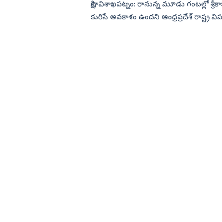
సాక్షి, విశాఖపట్నం: రానున్న మూడు గంటల్లో శ్రీ
కురిసే అవకాశం ఉందని ఆంధ్రప్రదేశ్ రాష్ట్ర వి