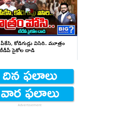
భయపెడుతున్న PK కామె
 పీకేసి, కోడిగుడ్లు విసిరి.. మూత్రం
 టీడీపీ సైకోల దాడి
Advertisement