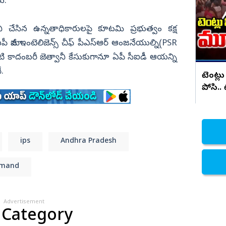
సరికొత్త కార్ లాంచ్
రు.
నిజామాబాద్
ి చేసిన ఉన్నతాధికారులపై కూటమి ప్రభుత్వం కక్ష
్యం
కామారెడ్డి
 మాజీ ఇంటెలిజెన్స్ చీఫ్‌ పీఎస్‌ఆర్‌ ఆంజనేయుల్ని(PSR
ి
రంగారెడ్డి
నటి కాదంబరీ జెత్వానీ కేసుకుగానూ ఏపీ సీఐడీ ఆయన్ని
వికారాబాద్
ే.
టెంట్లు
వరంగల్
పోసి..
హన్మకొండ
జనగాం
జయశంకర్
ips
Andhra Pradesh
మహబూబాబాద్
emand
ములుగు
Advertisement
 Category