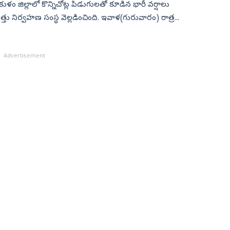
కాకుళం జిల్లాలో కొన్నిచోట్ల పిడుగులతో కూడిన భారీ వర్షాలు
పత్తు నిర్వహణ సంస్థ వెల్లడించింది. ఇవాళ(గురువారం) రాత్ర...
Advertisement