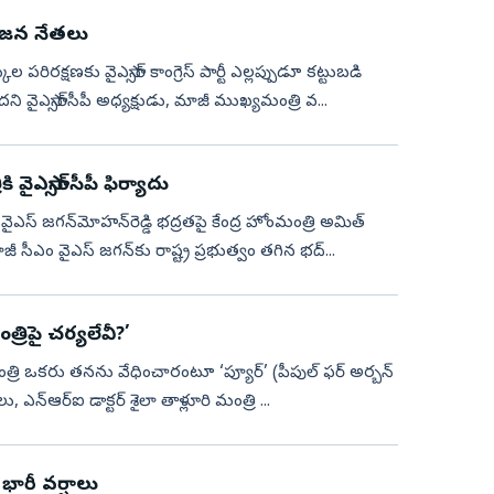
గిరిజన నేతలు
ల పరిరక్షణకు వైఎస్సార్‌ కాంగ్రెస్‌ పార్టీ ఎల్లప్పుడూ కట్టుబడి
 వైఎస్సార్‌సీపీ అధ్యక్షుడు, మాజీ ముఖ్యమంత్రి వ...
వైఎస్సార్‌సీపీ ఫిర్యాదు
ి వైఎస్‌ జగన్‌మోహన్‌రెడ్డి భద్రతపై కేంద్ర హోంమంత్రి అమిత్‌
ాజీ సీఎం వైఎస్‌ జగన్‌కు రాష్ట్ర ప్రభుత్వం తగిన భద్...
రిపై చర్యలేవీ?’
ట్ర మంత్రి ఒకరు తనను వేధించారంటూ ‘ప్యూర్‌’ (పీపుల్‌ ఫర్‌ అర్బన్‌
, ఎన్‌ఆర్‌ఐ డాక్టర్‌ శైలా తాళ్లూరి మంత్రి ...
భారీ వర్షాలు