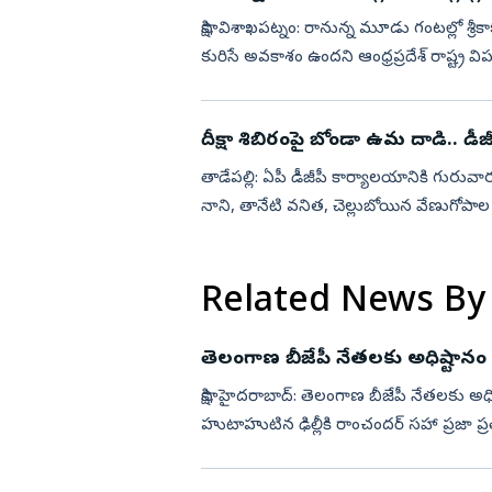
సాక్షి, విశాఖపట్నం: రానున్న మూడు గంటల్లో శ్రీ
కురిసే అవకాశం ఉందని ఆంధ్రప్రదేశ్ రాష్ట్ర వి
దీక్షా‌ శిబిరంపై బోండా ఉమ దాడి.. డీజీప
తాడేపల్లి: ఏపీ డీజీపీ కార్యాలయానికి గురువారం 
నాని, తానేటి వనిత, చెల్లుబోయిన వేణుగోపాల కృష
Related News By
తెలంగాణ బీజేపీ నేతలకు అధిష్టానం
సాక్షి, హైదరాబాద్‌: తెలంగాణ బీజేపీ నేతలకు అ
హుటాహుటిన ఢిల్లీకి రాంచందర్ సహా ప్రజా ప్
ఎమ్మెల్యేలు, ఎమ్...