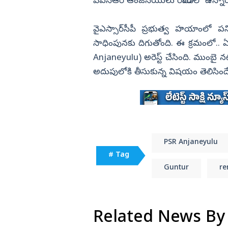
కామెంట్స్ వైరల్
పీఎస్‌ఆర్‌ ఆంజనేయులు రిమాండ్‌లో ఉన్నా
విజయనగరం
వైఎస్సార్‌సీపీ ప్రభుత్వ హయాంలో పన
పార్వతీపురం మన
సాధింపునకు దిగుతోంది. ఈ క్రమంలో.. ఏపీ
పశ్చిమ గోదావర
Anjaneyulu) అరెస్ట్‌ చేసింది. ముంబై 
ఏలూరు
అదుపులోకి తీసుకున్న విషయం తెలిసింద
వైఎస్సార్
అన్నమయ్య
PSR Anjaneyulu
# Tag
Guntur
r
Related News By