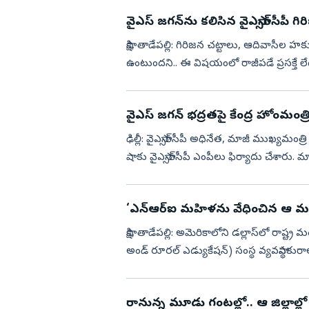
వైఎస్ జగన్‌ను కలిసిన వైఎస్సార్‌సీపీ 
సాక్షి, తాడేపల్లి: గిరిజన చట్టాలు, ఆదివాసీల హక్కు
ఉంటుందని.. ఈ విషయంలో రాజీపడే ప్రసక్తే లేదని
వైఎస్‌ జగన్‌ భద్రతపై కేంద్ర హోంమంత్రికి 
ఢిల్లీ: వైఎస్సార్‌సీపీ అధినేత, మాజీ ముఖ్యమంత్ర
షాకు వైఎస్సార్‌సీపీ ఎంపీలు ఫిర్యాదు చేశారు. మ
‘ఎన్ఆర్ఐ మహిళను వేధించిన ఆ మంత్
సాక్షి, తాడేపల్లి: అమెరికాలోని డల్లాస్‌లో రాష్
అండ్‌ రూరల్‌ ఎడ్యుకేషన్‌) సంస్థ వ్యవస్థాపకురాలు
రానున్న మూడు గంటల్లో.. ఆ జిల్లాల్లో 