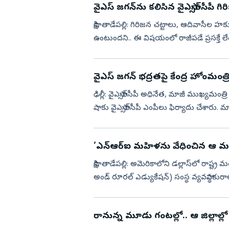
వైఎస్ జగన్‌ను కలిసిన వైఎస్సార్‌సీపీ 
సాక్షి, తాడేపల్లి: గిరిజన చట్టాలు, ఆదివాసీల హక్కు
ఉంటుందని.. ఈ విషయంలో రాజీపడే ప్రసక్తే లేదని
వైఎస్‌ జగన్‌ భద్రతపై కేంద్ర హోంమంత్రికి 
ఢిల్లీ: వైఎస్సార్‌సీపీ అధినేత, మాజీ ముఖ్యమంత్ర
షాకు వైఎస్సార్‌సీపీ ఎంపీలు ఫిర్యాదు చేశారు. మ
‘ఎన్ఆర్ఐ మహిళను వేధించిన ఆ మంత్
సాక్షి, తాడేపల్లి: అమెరికాలోని డల్లాస్‌లో రాష్
అండ్‌ రూరల్‌ ఎడ్యుకేషన్‌) సంస్థ వ్యవస్థాపకురాలు
రానున్న మూడు గంటల్లో.. ఆ జిల్లాల్లో 