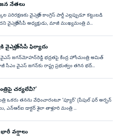
గిరిజన నేతలు
ల పరిరక్షణకు వైఎస్సార్‌ కాంగ్రెస్‌ పార్టీ ఎల్లప్పుడూ కట్టుబడి
 వైఎస్సార్‌సీపీ అధ్యక్షుడు, మాజీ ముఖ్యమంత్రి వ...
వైఎస్సార్‌సీపీ ఫిర్యాదు
ి వైఎస్‌ జగన్‌మోహన్‌రెడ్డి భద్రతపై కేంద్ర హోంమంత్రి అమిత్‌
ాజీ సీఎం వైఎస్‌ జగన్‌కు రాష్ట్ర ప్రభుత్వం తగిన భద్...
రిపై చర్యలేవీ?’
ట్ర మంత్రి ఒకరు తనను వేధించారంటూ ‘ప్యూర్‌’ (పీపుల్‌ ఫర్‌ అర్బన్‌
, ఎన్‌ఆర్‌ఐ డాక్టర్‌ శైలా తాళ్లూరి మంత్రి ...
భారీ వర్షాలు