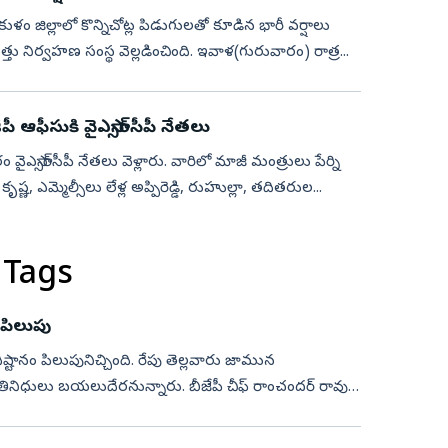
కాకుళం జిల్లాలో కొన్నిచోట్ల పిడుగులతో కూడిన భారీ వర్షాలు
పత్తు నిర్వహణ సంస్థ వెల్లడించింది. ఇవాళ(గురువారం) రాత్ర...
ీ ఆఫీసుకి వైఎస్సార్‌సీపీ నేతలు
వైఎస్సార్‌సీపీ నేతలు వెళ్లారు. వారిలో మాజీ మంత్రులు పేర్ని
్ణ, ఎమ్మెల్సీలు లేళ్ల అప్పిరెడ్డి, రుహుల్లా, తదితరుల...
 Tags
 పిలుపు
ధిష్టానం పిలుపునిచ్చింది. రేపు తెల్లవారు జామున
రతినిధులు బయలుదేరనున్నారు. బీజేపీ చీఫ్ రాంచందర్ రావు,