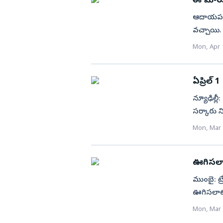
ఈ మార్ప
పన్నులతో ప్రజలకు ఒనగురుతున్నద
ఎగుమతులు
కేటాయించా
నిర్మిస్త
సమావేశంలో
ఆదాయపన్ను
కోట్ల బకాయిలు రావాలి. ఏపీకి బకాయిలు చెల్లించాలని కేంద్రం
తగ్గించా
ఆదాయ పన్న
వచ్చాయి. 
తెలంగాణక
ప్రసంగించ
ప్రవేశపెట్ట
సంబంధించి
Mon, Apr 
నేపథ్యంలో
వరకు పెన్ష
కమిటీ అధ
గతంతో పో
తెలంగాణలో
ఉపయోగపడు
తొలి రోజు
మారింది.
ప్రయోజనాల
కోసం ప్రత
బిల్లుపై చ
ఏప్రిల్‌ 
పారదర్శకత
అంగీకరిం
ఎఫ్డీ రేట్లకంటే చాలా తక్కువగా ఉన్నాయి. అందుకే పీ
దాకా వర్షాకాల సమావేశాలుంటాయి.35 సవరణలత
ప్రతిపాద
న్యూఢిల్లీ
నిధులు ఇవ
పెంచాలి 
లోక్‌సభలో 
పరిధిలోని
సర్కారు ని
ఇలా కేటాయి
ఫైల్ చేసిన వార
కోసం అసె
కథనమిది... నూతన పన్ను విధానం... నూతన పన్ను వి
పోర్టబుల్‌ 
గెయిన్స్ ట్యాక్స్‌ తగ్గిం
Mon, Mar 
వీటితో పాటు.. తక్కువ వడ్డీకే వాయిదాలు చె
ఆదాయాన్నే
చేసుకునే
పెంచుతున్నట్టు ప్రకటించి
వేయవద్దు
ఇవ్వాలని
ప్రభుత్వ
పన్ను చెల్
ఉంది. ఫైన
అన్నారు.
ఇవ్వాలని, అ
ఆమోదం తెల
87ఏ కింద 
ఊగిసలా
శుక్రవారం
ఆయన వైఎస్
వర్తించను
నికరంగా 
ప్రోత్సహి
ముంబై: ట్
ఆదాయం అన్
ఉండదు. 
ఏఎంఆర్‌జీ 
ఊగిసలాట క
సవరణలతో 
ఈ రాయితీ ఉద్ద
తెలిపారు.
డెరివేటివ్
రూ.50.65
Mon, Mar 
సంవత్సరం 
వహించవచ్చ
బడ్జెట్‌న