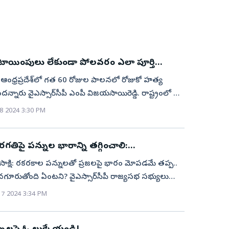
నా మినహాయింపు దక్కేది కాదు. కానీ ఈ ప్రతిపాదిత సవరణ వల్ల
్త ఆర్థిక సంవత్సరంలో రూ.1 లక్ష కోట్లమేర తగ్గనుంది.
ుందని డెలాయిట్‌ ఇండియా పార్ట్‌నర్‌ సుమీత్‌ సింఘానియా
చి విముక్తి కల్పించాలి’ అని విజ్ఞప్తి చేశారు.
 ఆలస్యం జరిగినప్పటికీ, రిటర్న్ ఫైలింగ్ లోపు చెల్లింపు పూర్తి
12 లక్షలకు పైబడి ఆదాయం ఉన్న వారూ కొంతమేర
జమానులకు మినహాయింపు లభిస్తుంది’ అని
ందొచ్చు. ఇక ఇన్‌కమ్‌ట్యాక్స్‌కు సంబంధించి ప్రభుత్వానికి
రు.ప్రభుత్వం తీసుకున్న ఈ నిర్ణయం వల్ల అనవసరమైన కోర్టు
ఆదాయం సమకూరుస్తున్న మధ్యతరగతి వాళ్లను సముచితంగా
లు తగ్గడమే కాకుండా వ్యాపార నిర్వహణ మరింత సులభతరం
దుకే ప్రభుత్వం ఐటీ రిబేట్‌ను ఏకంగా ఒకేసారి రూ.12
‌ కేటాయింపులు లేకుండా పోలవరం ఎలా పూర్తి
చిన్నపాటి సాంకేతిక కారణాల వల్ల లేదా నగదు కొరత వల్ల
ంచింది’’ అని నిర్మల అన్నారు.రూ.13.6 లక్షల కోట్ల
: ఎంపీ విజయసాయిరెడ్డి
ల్లీ: ఆంధ్రప్రదేశ్‌లో గత 60 రోజుల పాలనలో రోజుకో హత్య
ులు ఆలస్యమైనా యజమానులు శాశ్వతంగా పన్ను
025–26 ఆర్థికంలో వ్యక్తిగత ఆదాయపన్ను వసూళ్లు
న్నారు వైఎస్సార్‌సీపీ ఎంపీ విజయసాయిరెడ్డి. రాష్ట్రంలో ఈ
లు కోల్పోకుండా ఈ సవరణ రక్షణ కల్పిస్తుంది.ఇదీ చదవండి:
క్షల కోట్లకు చేరుకునే వీలుంది. 2024–25 ఆర్థిక
ఎవరు పాల్పడుతున్నారో అందరికీ తెలుసు అంటూ
బహుమతులు.. దూరమవుతున్న బంధాలు
వరించిన అంచనాలు రూ.12.2 లక్షల కోట్లకు
8 2024 3:30 PM
‌ చేశారు. ఇదే సమయంలో బడ్జెట్‌లో పోలవరానికి నిధులు
ాయి. ఇక ఆన్‌లైన్‌ ప్రకటనలకు సంబంధించి ఇప్పుడు వసూలు
ండా ఎలా ప్రాజెక్ట్‌ నిర్మాణం ఎలా పూర్తి చేస్తారని
6 శాతం ఈక్వలైజేషన్‌ లెవీ లేదా డిజిటల్‌ పన్నును
తిపై పన్నుల భారాన్ని తగ్గించాలి:
ారు. కాగా, ఎంపీ విజయసాయిరెడ్డి పార్లమెంట్‌ సమావేశాల్లో
లనుకుంటున్నాం’’ అని నిర్మల చెప్పారు. దీని కారణంగా
ిరెడ్డి
రు. ఈరోజు రాజ్యసభలో ఫైనాన్స్‌ బిల్లుపై చర్చ జరిగింది. ఈ
ీ, సాక్షి: రకరకాల పన్నులతో ప్రజలపై భారం మోపడమే తప్ప..
టా, ‘ఎక్స్‌’ వంటి సంస్థలు లబ్ధిపొందే వీలుంది. ‘‘ పారిశ్రామిక
ా రాజ్యసభలో ఎంపీ విజయసాయిరెడ్డి మాట్లాడుతూ.. ఏపీలో
పై విధించే 7 శాతం కస్టమ్స్‌ సుంకాలను తొలగిస్తాం. 21 రకాల
రభుత్వం ఏర్పడిన తర్వాత 60 రోజుల్లో 36 రాజకీయ
ెడ్డి సూటిగా ప్రశ్నించారు. ఫైనాన్స్ బిల్లుపై రాజ్యసభలో
ేట్లు ఉండగా వాటిని ఎనిమిదికి తెచ్చాం. అందులో ‘సున్నా’
7 2024 3:34 PM
రిగాయి. ఎవరు ఈ హత్యలకు పాల్పడుతున్నారో అందరికీ
ర్భంగా ఆయన మాట్లాడారు.‘‘ఓవైపు ఆదాయపన్ను,
విభాగం కూడా ఉంది. ముడిసరుకులపై దిగుమతి సుంకాలు
వాగ్నర్ గ్రూపు తరహాలో హత్యలకు పాల్పడుతున్నారు.
ఎస్టి, ఇంకోవైపు క్యాపిటల్ గెయిన్ ట్యాక్స్ వేస్తున్నారు. కానీ ఈ
కారణంగా ఉత్పత్తి వ్యయాలు తగ్గి ఇకపై భారత్‌ నుంచి
లో పోలీసు భద్రతను పెంచాలి, హోంశాఖకు తగిన నిధులు