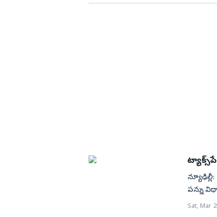
ఎక్కువ 
ఇన్వెస్టర్
రూ.7లక్షల
చూపొచ్చం
వస్తోంది. 
క్రూడాయిల
కొన్ని స
‘‘అంతర్జాతీ
వేల ఆదా
బిల్లు స
(సెస్సులతో
మార్కెట్‌
అదనంగా ఉన్
ఇదే సమయ
నూతన పన్న
రావడంతో 
ప్రయోజనం
నిఫ్టీకి 
భారం పడద
లభిస్తుంద
మార్పులు
ఎగువ స్థ
ఎలాంటి ప
మెటల్, రి
రూ.6–9 ల
సెన్సెక్స్
ట్యాక్స
లక్షల ఆ
ఇరుసూచీ
న్యూఢిల్ల
రూ.15 లక్ష
బుధవారమే 
పన్ను విధ
పన్ను జీవ
సందర్భంగ
నిర్ణయం త
తీరిన తర
Sat, Mar 
డెరివేటివ్
పన్ను విధి
తెలిసిన వ