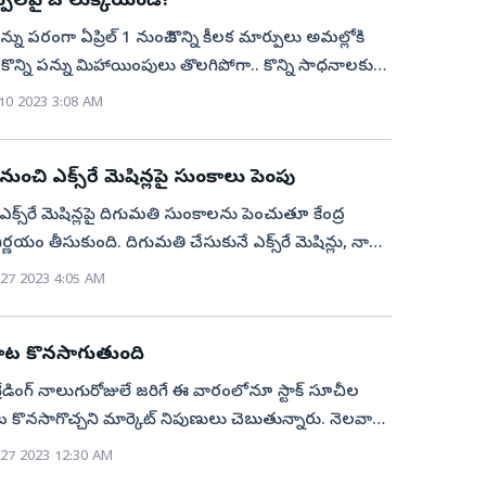
ులపై ఓ లుక్కేయండి!
ి ఏంటి?. కేవలం రోడ్లు భవనాలు
 ఊపందుకోనున్నాయి’’ అని మంత్రి అన్నారు.వర్షాకాల
లన్నారు. అలాగే, తెలంగాణ నుంచి ఏపీ జెన్‌కోకు రూ. 7000
ున్నామంటే సరిపోదు. మధ్య తరగతి ప్రజలపై పన్నుల భారాన్ని
 కొత్త ఆదాయపన్ను బిల్లు‘‘వర్షాకాల సమావేశంలో కొత్త
 పరంగా ఏప్రిల్‌ 1 నుంచి కొన్ని కీలక మార్పులు అమల్లోకి
లి. అదే సమయంలో తగిన ప్రోత్సాహకాలు అందించాలి’’ అని
ు బిల్లుపై చర్చిస్తాం. ఈ బిల్లును ఫిబ్రవరి 13న లోక్‌సభలో
కొన్ని పన్ను మిహాయింపులు తొలగిపోగా.. కొన్ని సాధనాలకు
ు ఆదేశాలు జారీ చేసింది. తెలంగాణ బకాయిలు ఇవ్వని
ారు.‘‘పెన్షన్‌పై ఎలాంటి పన్నులు వేయవద్దు. లక్ష రూపాయల
ాం. ప్రస్తుతం ఈ బిల్లును సెలక్ట్‌ కమిటీ పరిశీలిస్తోంది. సెలక్ట్‌
 పెట్టుబడి పరిమితుల్లో మార్పులు చోటు చేసుకున్నాయి.
10 2023 3:08 AM
 పన్నుల వాటాలో కోత విధించాలి. ఏపీలో ఎన్డీఏ సీఎం,
న్లు టాక్స్ ఫ్రీ చేయాలి. రిటైర్డ్ ఉద్యోగుల ఆరోగ్య ఖర్చులకు ఇది
్యయనం తర్వాత తుది నివేదికను పార్లమెంట్‌ తదుపరి సెషన్‌
లిస్తే ఆదాయపన్ను కొత్త విధానం మరింత ఆకర్షణీయంగా
 కాంగ్రెస్ సీఎం మధ్య స్నేహం కొనసాగుతోంది. ఏపీ
తుంది. అలాగే.. సీనియర్ సిటిజన్లో కోసం ఐటీ ఫైలింగ్
నే సమర్పించాల్సి ఉంది. అందుకే వర్షాకాల సమావేశాల్లో ఈ
 ప్రధానంగా పన్నుల వ్యవస్థను మరింత సరళీకృతం చేయడం,
ను తాకట్టు పెట్టే విధంగా ఈ స్నేహం కొనసాగితే
్యేక సహాయ యంత్రంగా ఏర్పాటు చేయాలి. పీపీఎఫ్ వడ్డీరేట్లు,
ర్చిస్తాం’’ అని నిర్మల అన్నారు. సాధారణంగా జూలై నుంచి ఆగస్ట్‌
1 నుంచి ఎక్స్‌రే మెషిన్లపై సుంకాలు పెంపు
ను పెంచే లక్ష్యాలతో కేంద్ర సర్కారు ఎప్పటికప్పుడు కొత్త
చం. పోలవరం ప్రాజెక్టు సవరించిన అంచనాలను మేరకు
పీఎఫ్ వడ్డీ రేట్లు
ో ఆర్థిక బిల్లుకు
నలు, సవరణలు తీసుకొస్తోంది. కనుక ఆదాయపన్ను
: ఎక్స్‌రే మెషిన్లపై దిగుమతి సుంకాలను పెంచుతూ కేంద్ర
్వాలి. పోలవరం ప్రాజెక్టుకు బడ్జెట్లో నిధులు కేటాయించలేదు.
పొదుపును ప్రోత్సహించాలి. సరైన సమయంలో ఆదాయ పన్ను
ఆమోదంపన్ను అధికారులు సెర్చ్‌ కేసుల్లో బ్లాక్‌ అసెస్‌మెంట్‌
 ప్రతి ఒక్కరూ తప్పక తెలుసుకోవాల్సిన మార్పులను వివరించే
ర్ణయం తీసుకుంది. దిగుమతి చేసుకునే ఎక్స్‌రే మెషిన్లు, నాన్‌
ంపులు లేకుండా ప్రాజెక్టులు ఎలా పూర్తి చేస్తారు. క్యాపిటల్
ికి ప్రోత్సాహకాలు ఇవ్వాలి’’ అని కేంద్రాన్ని కోరారాయన.
సీ మొత్తం ఆదాయం కాకుండా కేవలం బయటకు వెల్లడించని
ధానం ఎంపిక
ఎక్స్‌ రే జనరేటర్లపై సుంకాన్ని ఏప్రిల్‌ 1 నుంచి 15 శాతానికి
చాలి. సేవింగ్స్ బ్యాంకు ఖాతాలపై జరిమానాలు
27 2023 4:05 AM
ల్లించే వెసులుబాటు
 గుర్తించేందుకు వీలుగా ఆర్థిక బిల్లు, 2025లో సవరణలను
 వారికి వార్షిక ఆదాయం రూ.7 లక్షల వరకు ఉంటే రూపాయి
ంది. ప్రస్తుతం వీటిపై 10 శాతం సుంకం అమల్లో
. సమగ్రమైన జీవిత బీమా పథకాలు తీసుకురావాలి’ అని
, వ్యవసాయ రంగానికి తగిన ప్రోత్సాహకాలు, నిధులు
ం ప్రతిపాదించింది. ఈ సవరణలకు మంగళవారం లోక్‌సభ
లించే పని లేకుండా పన్ను రాయితీని ప్రభుత్వం కల్పించింది. సెక్షన్‌
ాన్స్‌ బిల్లు, 2023లో ఈ మేరకు మార్పులు చేశారు. లోక్‌ సభ
లాగే.. వ్యవసాయ యంత్రాలపై జీఎస్టీని తగ్గించాలి అని
ిపింది. దీంతో 2024 సెప్టెంబర్‌ 1, ఆ తర్వాత కాలానికి ఇది
గరిష్టంగా రూ.25,000 రాయితీని ప్రకటించింది. అంటే
ట కొనసాగుతుంది
 దీన్ని ఆమోదించింది. ప్రభుత్వ నిర్ణయం భారత్‌ లో తయారీని
సార్‌సీపీ తరఫున కేంద్రాన్ని కోరారు.
ంది. సెర్చ్‌ కేసుల్లో మొత్తం ఆదాయం స్థానంలో వెల్లడించని
రూ.7 లక్షల వరకు ఆదాయం ఉన్న వారికి పన్ను భారం
స్తుందని, దిగుమతులపై ఆధారపడడాన్ని తగ్గిస్తుందని
రేడింగ్‌ నాలుగురోజులే జరిగే ఈ వారంలోనూ స్టాక్‌ సూచీల
న క్లాజును ప్రభుత్వం చేర్చింది. దీంతో సహా మొత్తం 35
తక్కువ ఆదాయం కలిగిన వారికి ఉపశమనం కల్పించడమే
అండ్‌ అసోసియేట్స్‌ సీనియర్‌ పార్ట్‌నర్‌ రజత్‌ మోహన్‌
ొనసాగొచ్చని మార్కెట్‌ నిపుణులు చెబుతున్నారు. నెలవారీ
కూడిన ఆర్థిక బిల్లుకు ఆమోదం లభించింది. మొత్తంగా
ేశ్యమని కేంద్ర ప్రభుత్వం ప్రకటించింది. 2022–23 ఆర్థి క
స్‌ ఎక్స్‌పైరీ(బుధవారం) నేపథ్యంలో ఇన్వెస్టర్ల అప్రమత్తత
 లక్షల కోట్ల అంచనా వ్యయంతో నూతన ఆర్థిక సంవత్సర
27 2023 12:30 AM
నుంచే ఈ రాయితీ అమల్లోకి వచ్చింది. ఈ రాయితీ వల్ల
ు. అంతర్జాతీయ బ్యాంకింగ్‌ సంక్షోభ పరిణామాలు, విదేశీ
ు మోదీ సర్కార్‌ రూపొందించడం తెల్సిందే.