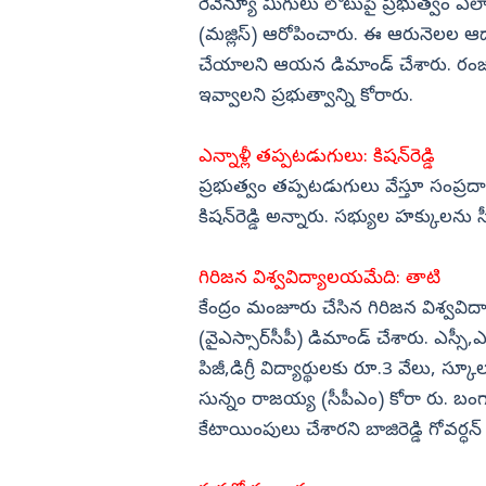
రెవెన్యూ మిగులు లోటుపై ప్రభుత్వం ఎలా
(మజ్లిస్) ఆరోపించారు. ఈ ఆరునెలల ఆ
చేయాలని ఆయన డిమాండ్ చేశారు. రంజాన్
ఇవ్వాలని ప్రభుత్వాన్ని కోరారు.
ఎన్నాళ్లీ తప్పటడుగులు: కిషన్‌రెడ్డి
ప్రభుత్వం తప్పటడుగులు వేస్తూ సంప్రదా
కిషన్‌రెడ్డి అన్నారు. సభ్యుల హక్కులను 
గిరిజన విశ్వవిద్యాలయమేది: తాటి
కేంద్రం మంజూరు చేసిన గిరిజన విశ్వవిద్య
(వైఎస్సార్‌సీపీ) డిమాండ్ చేశారు. ఎస్సీ
పిజీ,డిగ్రీ విద్యార్థులకు రూ.3 వేలు, స్క
సున్నం రాజయ్య (సీపీఎం) కోరా రు. బంగ
కేటాయింపులు చేశారని బాజిరెడ్డి గోవర్ధన్