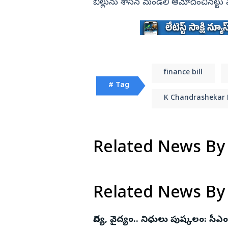
బిల్లును శాసన మండలి ఆమోదించినట్టు మం
finance bill
# Tag
K Chandrashekar
Related News By
Related News By
విద్య, వైద్యం.. నిధులు పుష్కలం: సీఎం