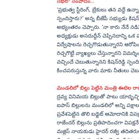
సభలో సంవాదం...
‘ప్రభుత్వ స్టీరింగ్, బ్రేకులు తన వద్దే 
స్పందిస్తారు?’ అన్న బీజేపీ సభ్యుడు కి
అభ్యంతరం చెప్పారు. ‘నా కారు నేనే నడ
అధ్యక్షుడు అసదుద్దీన్ చెప్పినదాన్ని ఒక
విద్వేషాలను రెచ్చగొడుతున్నారని ఆరోప
రెచ్చగొట్టే వ్యాఖ్యలు చేస్తున్నారని విమర్
వచ్చిందే చెబుతున్నానని కిషన్‌రెడ్డి 
కించపరుస్తున్న వారు మాకు నీతులు చె
మండలిలో బిల్లు పెట్టిన మంత్రి ఈటెల రా
ద్రవ్య వినిమయ బిల్లుతో పాటు యాదృచ్ఛి
ఐపాస్ బిల్లులను మండలిలో అన్ని పక్షాలూ 
ప్రవేశపెట్టిన తొలి బడ్జెట్ ఆమోదానికి వ
రాజేందర్ బిల్లును ప్రతిపాదించగా విపక్షనేత 
మజ్లిస్ నాయకుడు హైదర్ రజ్వీ తదితరుల