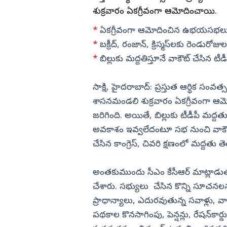
డా. బి ఆర్‌ అం
్రీ రిలీజ్ ఈవెంట్
ఉప్పెనలా తరలొచ్చిన జనం.. జగన్‌ప
శుక్రవారం ఏకగ్రీవంగా ఆమోదించాయి.
ఎడ్యుకేషన్
గుంటూరు
ోనూ సూద్ (ఫొటోలు)
చెక్కుచెదరని అభిమానం (ఫొటోలు)
కర్ణాటక
*
ఏకగ్రీవంగా ఆమోదించిన ఉభయసభల
బాపట్ల
*
బక్రీద్, రంజాన్, క్రిస్మస్‌లకు రెండురో
తమిళనాడు
పల్నాడు
*
బిల్లుకు మద్దతిస్తూనే వాకౌట్ చేసిన టీడీ
ఢిల్లీ
కృష్ణా
మహారాష్ట్ర
సాక్షి, హైదరాబాద్: ప్రస్తుత ఆర్థిక సంవ
ఎన్టీఆర్
ఒడిశా
శాసనమండలి శుక్రవారం ఏకగ్రీవంగా ఆమో
కర్నూలు
జరిగింది. అయితే, బిల్లుకు టీడీపీ మద్దత
నంద్యాల
అవకాశం ఇవ్వలేదంటూ సభ నుంచి వాకౌట్ చ
ప్రకాశం
చేసిన కాంగ్రెస్, చివరి క్షణంలో మద్దతు తె
శ్రీపొట్టి శ్రీరా
అంతకుముందు సీఎం కేసీఆర్ మాట్లాడుతూ బ
శ్రీకాకుళం
చేశారు. సభ్యులు చేసిన కొన్ని సూచన
విశాఖపట్నం
ప్రాధాన్యాలు, ఎదురవుతున్న సవాళ్లు, 
అనకాపల్లి
పథకాల కొనసాగింపు, పెన్షన్లు, రేషన్‌కార్
.. డీకేకు చెక్ పెట్టే
ప్రీతీ జింటాతో బ్రెట్ లీ ప్రేమాయణం
అల్లూరి సీతా