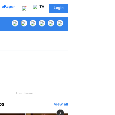
ePaper
TV
Login
‌
Advertisement
os
View all
సా?