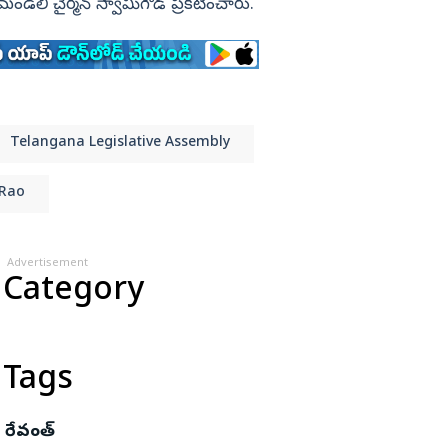
డలి చైర్మన్ స్వామిగౌడ్ ప్రకటించారు.
Telangana Legislative Assembly
 Rao
Advertisement
 Category
 Tags
 రేవంత్‌