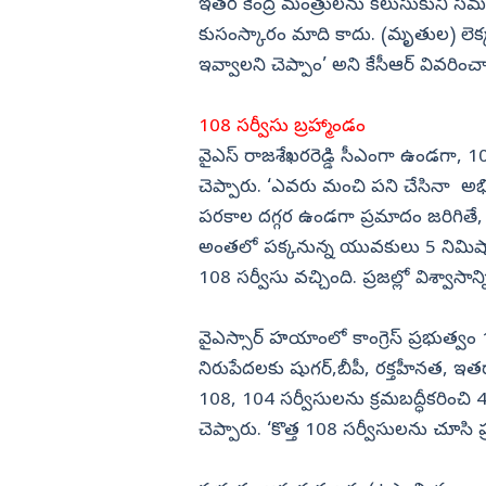
ఇతర కేంద్ర మంత్రులను కలుసుకుని సమస
కుసంస్కారం మాది కాదు. (మృతుల) లెక్క
ఇవ్వాలని చెప్పాం’ అని కేసీఆర్ వివరించ
108 సర్వీసు బ్రహ్మాండం
వైఎస్ రాజశేఖరరెడ్డి సీఎంగా ఉండగా, 108
చెప్పారు. ‘ఎవరు మంచి పని చేసినా అభ
పరకాల దగ్గర ఉండగా ప్రమాదం జరిగితే, క్
అంతలో పక్కనున్న యువకులు 5 నిమిషాల్ల
108 సర్వీసు వచ్చింది. ప్రజల్లో విశ్వాసాన
వైఎస్సార్ హయాంలో కాంగ్రెస్ ప్రభుత్వం 1
నిరుపేదలకు షుగర్,బీపీ, రక్తహీనత, ఇ
108, 104 సర్వీసులను క్రమబద్ధీకరిం
చెప్పారు. ‘కొత్త 108 సర్వీసులను చూసి ప