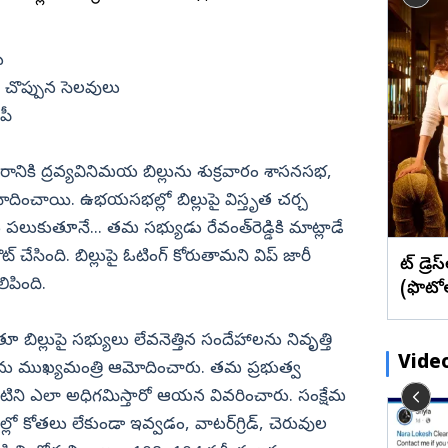
బేడ్కర్‌ కోనసీమ
రాజన్న
ఫొటోలు
మేటి చిత్రా
ై
పట్టు చీరలో పరవశింపజేసిన అందాల
ఖమ్మం
వీడియోలు
వెబ్ స్టోరీస్
భామ.. (ఫొటోలు)
ు
భద్రాద్రి
జుల చొప్పున సెలవులు
మహబూబ్‌నగర్
పీ
జోగులాంబ
త్సరానికి ద్రవ్యవినిమయ బిల్లును శుక్రవారం శాసనసభ,
నాగర్ కర్నూల్
దించాయి. ఉభయసభల్లో బిల్లుపై విస్తృత చర్చ
నారాయణపేట
ు పలుకుతూనే... తమ సభ్యుడు రేవంత్‌రెడ్డికి మాట్లాడే
వనపర్తి
ేసింది. బిల్లుపై ఓటింగ్ కోరుతామని విప్ జారీ
వైట్ డ్ర
మెదక్
లిపింది.
(ఫొటో
ములు నెల్లూరు
సంగారెడ్డి
ిల్లుపై సభ్యులు లేవనెత్తిన సందేహాలను నివృత్తి
సిద్దిపేట
Vide
లను ముఖ్యమంత్రి ఆమోదించారు. తమ ప్రభుత్వ
నల్గొండ
వాటిని ఎలా అధిగమిస్తారో ఆయన వివరించారు. సంక్షేమ
సూర్యాపేట
డుల్లో కోతలు లేకుండా ఇవ్వడం, వాటర్‌గ్రిడ్, చెరువుల
శ్రీశైలం నిండినా... సీమకు నీళ్లు నిల్?
రామరాజు
యాదాద్రి