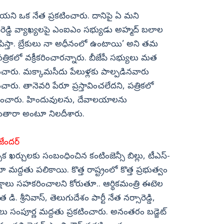
ఉన్నాయని ఒక నేత ప్రకటించారు. దానిపై ఏ మని
షన్‌రెడ్డి వ్యాఖ్యలపై ఎంఐఎం సభ్యుడు అహ్మద్ బలాల
ిపిస్తా. బ్రేకులు నా అధీనంలో ఉంటాయి’ అని తమ
 పత్రికలో వక్రీకరించారన్నారు. బీజేపీ సభ్యులు మత
ించారు. మక్కామసీదు పేలుళ్లకు పాల్పడినవారు
శించారు. తానెవరి పేరూ ప్రస్తావించలేదని, పత్రికలో
స్పందించారు. హిందువులను, దేవాలయాలను
బుతారా అంటూ నిలదీశారు.
జేందర్
క ఖర్చులకు సంబంధించిన కంటింజెన్సీ బిల్లు, టీఎస్-
మద్దతు పలికాయి. కొత్త రాష్ట్రంలో కొత్త ప్రభుత్వం
ిపక్షాలు సహకరించాలని కోరుతూ.. ఆర్థికమంత్రి ఈటెల
డి. శ్రీనివాస్, తెలుగుదేశం పార్టీ నేత నర్సారెడ్డి,
ు సంపూర్ణ మద్దతు ప్రకటించారు. అనంతరం బడ్జెట్