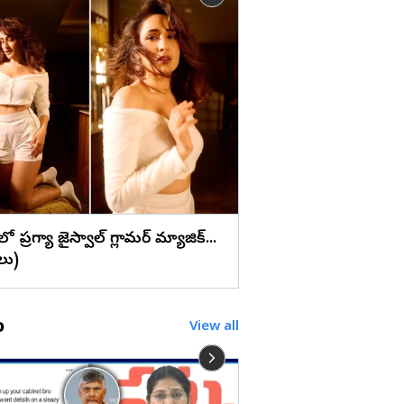
లు
ఏపీలో అద్భుత రాతి కొం
తెలుసా? (ఫొటోలు)
ెస్‌లో ప్రగ్యా జైస్వాల్ గ్లామర్ మ్యాజిక్...
లు)
o
View all
విజయవాడలో టెన్షన్ టెన