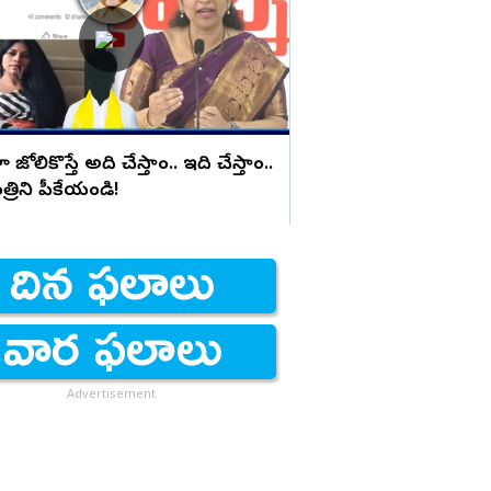
దౌర్జన్యం
ోలికొస్తే అది చేస్తాం.. ఇది చేస్తాం..
రిని పీకేయండి!
Advertisement