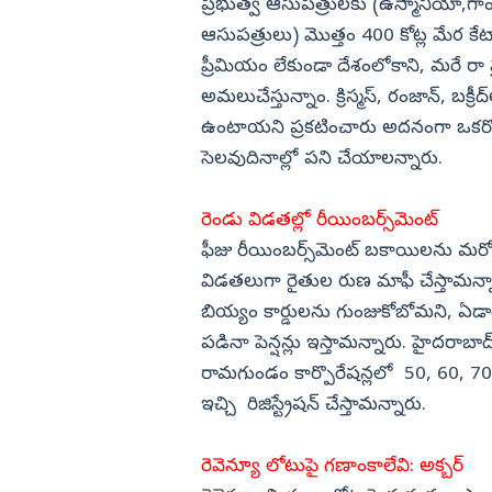
ప్రభుత్వ ఆసుపత్రులకు (ఉస్మానియా,గాంధీ
ఆసుపత్రులు) మొత్తం 400 కోట్ల మేర కేట
ప్రీమియం లేకుండా దేశంలోకాని, మరే రా ష
అమలుచేస్తున్నాం. క్రిస్మస్, రంజాన్, బక్
ఉంటాయని ప్రకటించారు అదనంగా ఒకరోజు
సెలవుదినాల్లో పని చేయాలన్నారు.
రెండు విడతల్లో రీయింబర్స్‌మెంట్
ఫీజు రీయింబర్స్‌మెంట్ బకాయిలను మరో ర
విడతలుగా రైతుల రుణ మాఫీ చేస్తామన్నార
బియ్యం కార్డులను గుంజుకోబోమని, ఏడ
పడినా పెన్షన్లు ఇస్తామన్నారు. హైదరాబ
రామగుండం కార్పొరేషన్లలో 50, 60, 70 గ
ఇచ్చి రిజిస్ట్రేషన్ చేస్తామన్నారు.
రెవెన్యూ లోటుపై గణాంకాలేవి: అక్బర్