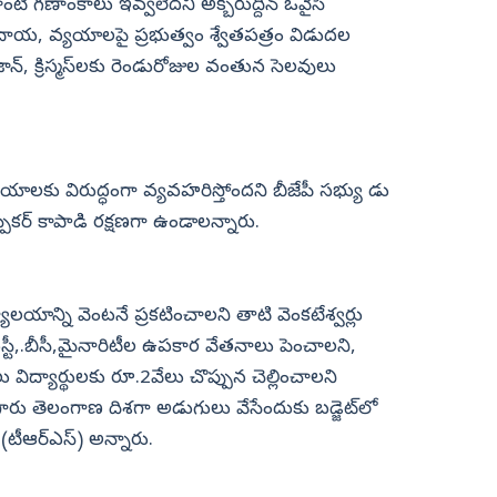
ంటి గణాంకాలు ఇవ్వలేదని అక్బరుద్దీన్ ఒవైసీ
దాయ, వ్యయాలపై ప్రభుత్వం శ్వేతపత్రం విడుదల
, క్రిస్మస్‌లకు రెండురోజుల వంతున సెలవులు
యాలకు విరుద్ధంగా వ్యవహరిస్తోందని బీజేపీ సభ్యు డు
స్పీకర్ కాపాడి రక్షణగా ఉండాలన్నారు.
ాలయాన్ని వెంటనే ప్రకటించాలని తాటి వెంకటేశ్వర్లు
,ఎస్టీ,.బీసీ,మైనారిటీల ఉపకార వేతనాలు పెంచాలని,
ూలు విద్యార్థులకు రూ.2వేలు చొప్పున చెల్లించాలని
ారు తెలంగాణ దిశగా అడుగులు వేసేందుకు బడ్జెట్‌లో
 (టీఆర్‌ఎస్) అన్నారు.