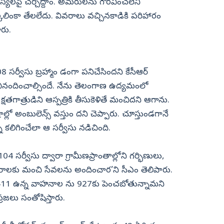
్యలపై చర్చిద్దాం. అమరులను గౌరవించలేని
లింకా తేలలేదు. వివరాలు వచ్చినకాడికి పరిహారం
ారు.
 సర్వీసు బ్రహ్మాం డంగా పనిచేసిందని కేసీఆర్
ినందించాల్సిందే. నేను తెలంగాణ ఉద్యమంలో
షతగాత్రుడిని ఆస్పత్రికి తీసుకెళితే మంచిదని ఆగాను.
ో అంబులెన్స్ వస్తుం దని చెప్పారు. చూస్తుండగానే
్ని కలిగించేలా ఆ సర్వీసు నడిచింది.
04 సర్వీసు ద్వారా గ్రామీణప్రాంతాల్లోని గర్భిణులు,
తరాలకు మంచి సేవలను అందించార’ని సీఎం తెలిపారు.
చి 411 ఉన్న వాహనాల ను 927కు పెంచబోతున్నామని
్రజలు సంతోషిస్తారు.