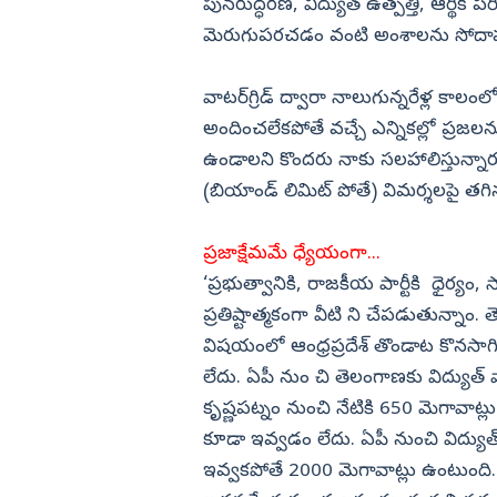
పునరుద్ధరణ, విద్యుత్ ఉత్పత్తి, ఆర్థిక పర
విజయనగరం
మెరుగుపరచడం వంటి అంశాలను సోదా
పార్వతీపురం మన
వాటర్‌గ్రిడ్ ద్వారా నాలుగున్నరేళ్ల కాలంల
పశ్చిమ గోదావర
అందించలేకపోతే వచ్చే ఎన్నికల్లో ప్రజ
ఏలూరు
ఉండాలని కొందరు నాకు సలహాలిస్తున్నార
వైఎస్సార్
(బియాండ్ లిమిట్ పోతే) విమర్శలపై తగిన 
అన్నమయ్య
ప్రజాక్షేమమే ధ్యేయంగా...
‘ప్రభుత్వానికి, రాజకీయ పార్టీకి ధైర్యం, స
ప్రతిష్టాత్మకంగా వీటి ని చేపడుతున్నాం.
విషయంలో ఆంధ్రప్రదేశ్ తొండాట కొనసాగిస
లేదు. ఏపీ నుం చి తెలంగాణకు విద్యుత
కృష్ణపట్నం నుంచి నేటికి 650 మెగావాట్లు
కూడా ఇవ్వడం లేదు. ఏపీ నుంచి విద్యుత
ఇవ్వకపోతే 2000 మెగావాట్లు ఉంటుంది. త్వ