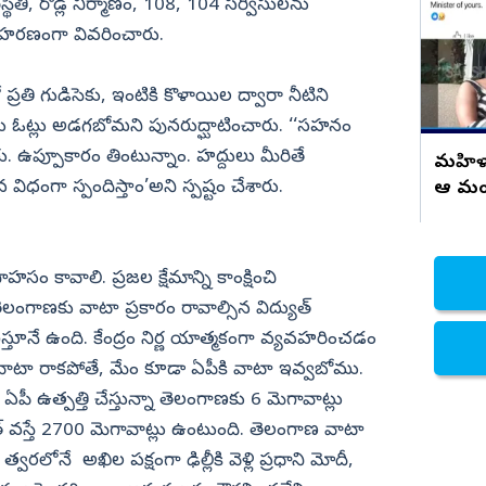
ిస్థితి, రోడ్ల నిర్మాణం, 108, 104 సర్వీసులను
నిజామాబాద్
హరణంగా వివరించారు.
్యం
కామారెడ్డి
ో ప్రతి గుడిసెకు, ఇంటికి కొళాయిల ద్వారా నీటిని
ి
రంగారెడ్డి
లను ఓట్లు అడగబోమని పునరుద్ఘాటించారు. ‘‘సహనం
వికారాబాద్
ు. ఉప్పూకారం తింటున్నాం. హద్దులు మీరితే
మహిళా జ
వరంగల్
విధంగా స్పందిస్తాం’అని స్పష్టం చేశారు.
ఆ మంత్
హన్మకొండ
జనగాం
ాహసం కావాలి. ప్రజల క్షేమాన్ని కాంక్షించి
జయశంకర్
 తెలంగాణకు వాటా ప్రకారం రావాల్సిన విద్యుత్
మహబూబాబాద్
్తూనే ఉంది. కేంద్రం నిర్ణ యాత్మకంగా వ్యవహరించడం
ములుగు
్ వాటా రాకపోతే, మేం కూడా ఏపీకి వాటా ఇవ్వబోము.
 ఏపీ ఉత్పత్తి చేస్తున్నా తెలంగాణకు 6 మెగావాట్లు
్ వస్తే 2700 మెగావాట్లు ఉంటుంది. తెలంగాణ వాటా
రలోనే అఖిల పక్షంగా ఢిల్లీకి వెళ్లి ప్రధాని మోదీ,