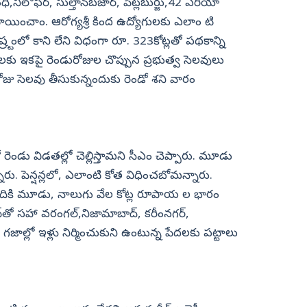
,నీలోఫర్, సుల్తాన్‌బజార్, పేట్లబుర్జు,42 ఏరియా
ాయించాం. ఆరోగ్యశ్రీ కింద ఉద్యోగులకు ఎలాం టి
్ర్టంలో కాని లేని విధంగా రూ. 323కోట్లతో పథకాన్ని
రీద్‌లకు ఇకపై రెండురోజుల చొప్పున ప్రభుత్వ సెలవులు
 సెలవు తీసుకున్నందుకు రెండో శని వారం
ెండు విడతల్లో చెల్లిస్తామని సీఎం చెప్పారు. మూడు
ు. పెన్షన్లలో, ఎలాంటి కోత విధించబోమన్నారు.
ాదికి మూడు, నాలుగు వేల కోట్ల రూపాయ ల భారం
ాద్‌తో సహా వరంగల్,నిజామాబాద్, కరీంనగర్,
జాల్లో ఇళ్లు నిర్మించుకుని ఉంటున్న పేదలకు పట్టాలు