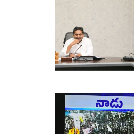
డా. బి ఆర్‌ అం
 అండ్ సన్స్’ మూవీ HD
హైదరాబాద్ : అమ్మవారికి బంగారు 
ఎడ్యుకేషన్
గుంటూరు
సమర్పించిన కొణిదెల నిహారిక .. ఫొ
కర్ణాటక
వైరల్
బాపట్ల
తమిళనాడు
పల్నాడు
ఢిల్లీ
కృష్ణా
మహారాష్ట్ర
ఎన్టీఆర్
ఒడిశా
కర్నూలు
నంద్యాల
ప్రకాశం
శ్రీపొట్టి శ్రీరా
శ్రీకాకుళం
విశాఖపట్నం
అనకాపల్లి
మోసం చేసిన లోకేష్
షూస్ వేసుకొని వెంకన్న విగ్రహం తీస
అల్లూరి సీతా