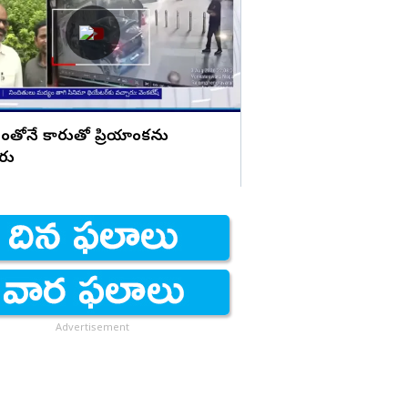
చేసినట్లు? బాబుపై బుగ్గన స
ంతోనే కారుతో ప్రియాంకను
ారు
Advertisement