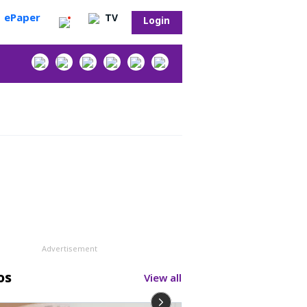
ePaper
TV
Login
‌
Advertisement
os
View all
సా?