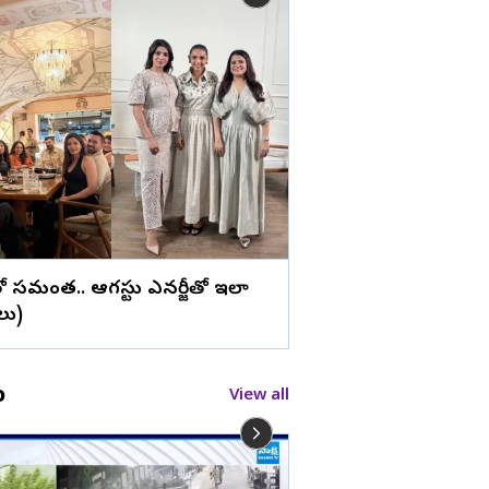
లు
వేశ్య పాత్రలో అదరగొట్టి
ఈ బ్యూటీ బ్యాగ్‌గ్రౌండ్
ెన్సీతో సమంత.. ఆగస్టు ఎనర్జీతో ఇలా
లు)
o
View all
నువ్వు బిరియాని కనిపెడ