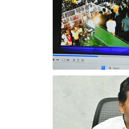
కేంద్ర మంత్రి పెమ్మసాని
విజయనగరం
పార్వతీపురం మన
పశ్చిమ గోదావర
ఏలూరు
వైఎస్సార్
అన్నమయ్య