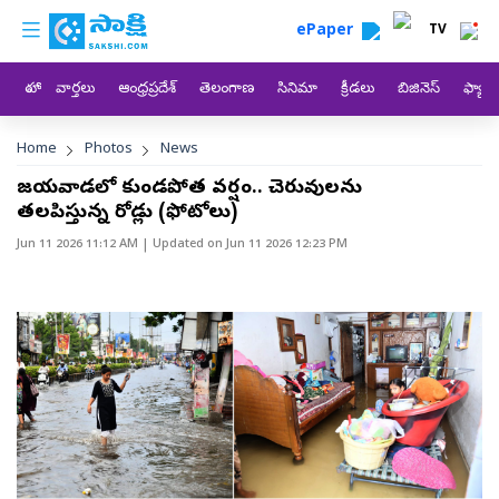
custom menu
Skip to main content
ePaper
TV
హోం
వార్తలు
ఆంధ్రప్రదేశ్
తెలంగాణ
సినిమా
క్రీడలు
బిజినెస్
ఫ్యామ
Breadcrumb
Home
Photos
News
విజయవాడలో కుండపోత వర్షం.. చెరువులను
తలపిస్తున్న రోడ్లు (ఫోటోలు)
Jun 11 2026 11:12 AM
| Updated on
Jun 11 2026 12:23 PM