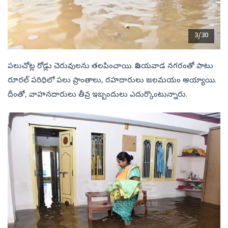
3/30
పలుచోట్ల రోడ్లు చెరువులను తలపించాయి. విజయవాడ నగరంతో పాటు
రూరల్ పరిధిలో పలు ప్రాంతాలు, రహదారులు జలమయం అయ్యాయి.
దీంతో, వాహనదారులు తీవ్ర ఇబ్బందులు ఎదుర్కొంటున్నారు.