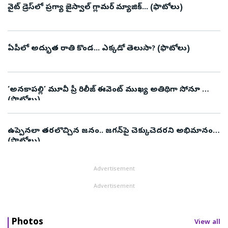
వైట్ డ్రెస్‌లో ప్రగ్యా జైస్వాల్ గ్లామర్ మ్యాజిక్... (ఫొటోలు)
ఏపీలో అద్భుత రాతి కొండ... ఎక్కడో తెలుసా? (ఫొటోలు)
‘అనకాపల్లి’ మూవీ ప్రీ రిలీజ్ ఈవెంట్ ముఖ్య అతిథిగా సోనూ సూద్
(ఫొటోలు)
ఉప్పెనలా తరలొచ్చిన జనం.. జగన్‌పై చెక్కుచెదరని అభిమానం
(ఫొటోలు)
Advertisement
Advertisement
Photos
View all