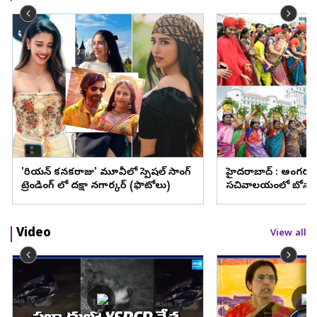
'కొరియన్‌ కనకరాజు' మూవీలో స్పెషల్ సాంగ్
హైదరాబాద్ : అంగరం
ట్రెండింగ్ లో దక్షా నగార్కర్ (ఫొటోలు)
సచివాలయంలో బోనా
(ఫొటోలు)
Video
View all