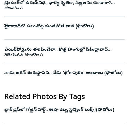
ట్రెండింగ్‌లో ఉదయ్‌నిధి.. భార్య కృతికా, పిల్లలను చూశారా?
(ఫొటోలు)
హైదరాబాద్‌లో పలుచోట్ల కుండపోత వాన (ఫొటోలు)
ఎయిర్‌పోర్టును తలపించేలా.. కొత్త హంగుల్లో సికింద్రాబాద్
రైల్వేస్టేషన్ (ఫొటోలు)
నాడు జగన్‌ శంకుస్థాపన.. నేడు ‘భోగాపురం’ అందాలు (ఫొటోలు)
Related Photos By Tags
బ్లాక్ డ్రెస్‌లో గోల్డెన్ హార్ట్.. ఈషా రెబ్బ స్టన్నింగ్ లుక్స్!(ఫొటోలు)