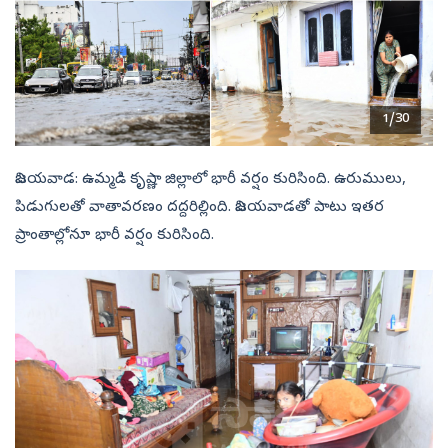
1/30
విజయవాడ: ఉమ్మడి కృష్ణా జిల్లాలో భారీ వర్షం కురిసింది. ఉరుములు,
పిడుగులతో వాతావరణం దద్దరిల్లింది. విజయవాడతో పాటు ఇతర
ప్రాంతాల్లోనూ భారీ వర్షం కురిసింది.