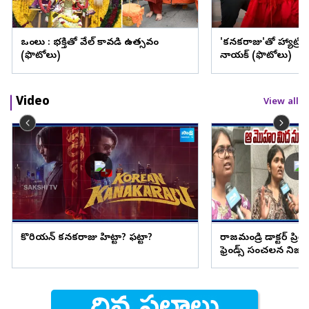
ఒంగోలు : భక్తితో వేల్ కావడి ఉత్సవం
'కనకరాజు'తో హ్యాట్రిక్ 
(ఫొటోలు)
నాయక్ (ఫొటోలు)
Video
View all
కొరియన్ కనకరాజు హిట్టా? ఫట్టా?
రాజమండ్రి డాక్టర్ ప
ఫ్రెండ్స్ సంచలన నిజాల