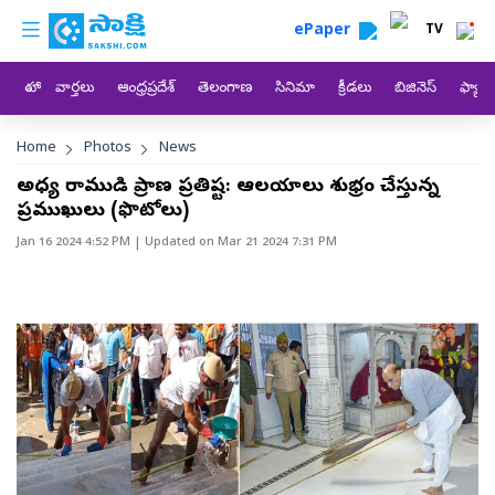
custom menu
Skip to main content
ePaper
TV
హోం
వార్తలు
ఆంధ్రప్రదేశ్
తెలంగాణ
సినిమా
క్రీడలు
బిజినెస్
ఫ్యామ
Breadcrumb
Home
Photos
News
అయోధ్య రాముడి ప్రాణ ప్రతిష్ట: ఆలయాలు శుభ్రం చేస్తున్న
ప్రముఖులు (ఫొటోలు)
Jan 16 2024 4:52 PM
| Updated on
Mar 21 2024 7:31 PM