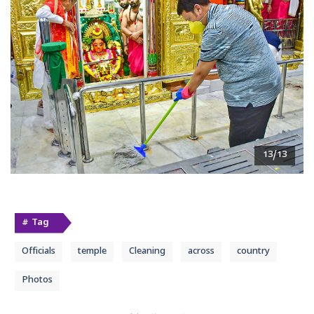
13/13
# Tag
Officials
temple
Cleaning
across
country
Photos