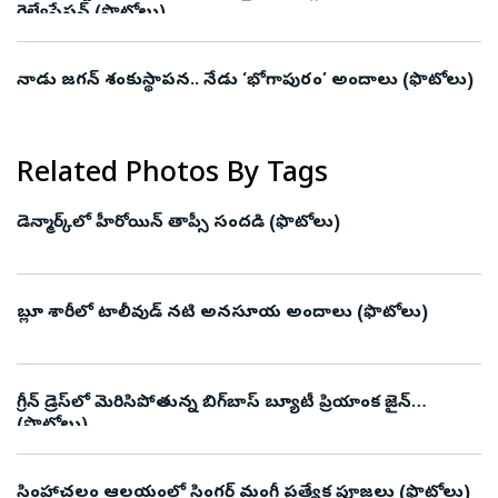
రైల్వేస్టేషన్ (ఫొటోలు)
నాడు జగన్‌ శంకుస్థాపన.. నేడు ‘భోగాపురం’ అందాలు (ఫొటోలు)
Related Photos By Tags
డెన్మార్క్‌లో హీరోయిన్ తాప్సీ సందడి (ఫొటోలు)
బ్లూ శారీలో టాలీవుడ్ నటి అనసూయ అందాలు (ఫొటోలు)
గ్రీన్ డ్రెస్‌లో మెరిసిపోతున్న బిగ్‌బాస్ బ్యూటీ ప్రియాంక జైన్
(ఫొటోలు)
సింహాచలం ఆలయంలో సింగర్ మంగ్లీ ప్రత్యేక పూజలు (ఫొటోలు)