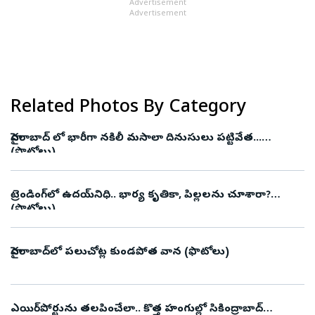
Advertisement
Advertisement
Related Photos By Category
హైదరాబాద్ లో భారీగా నకిలీ మసాలా దినుసులు పట్టివేత...
(ఫొటోలు)
ట్రెండింగ్‌లో ఉదయ్‌నిధి.. భార్య కృతికా, పిల్లలను చూశారా?
(ఫొటోలు)
హైదరాబాద్‌లో పలుచోట్ల కుండపోత వాన (ఫొటోలు)
ఎయిర్‌పోర్టును తలపించేలా.. కొత్త హంగుల్లో సికింద్రాబాద్