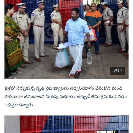
3/24
జైళ్లలో నేర్చుకున్న వృత్తి నైపుణ్యాలను సద్వినియోగం చేసుకొని మంచి
పౌరులుగా జీవించాలని హితవు పలికారు. అప్పుడే తమ శ్రమకు ఫలితం
లభిస్తుందన్నారు.