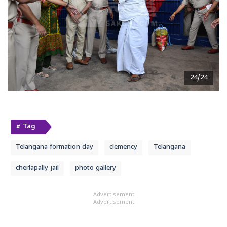
24/24
# Tag
Telangana formation day
clemency
Telangana
cherlapally jail
photo gallery
Advertisement
Advertisement