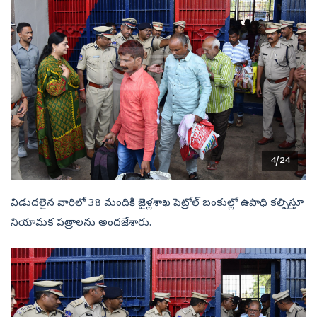
4/24
విడుదలైన వారిలో 38 మందికి జైళ్లశాఖ పెట్రోల్‌ బంకుల్లో ఉపాధి కల్పిస్తూ
నియామక పత్రాలను అందజేశారు.