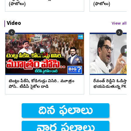
(ఫొటోలు)
(ఫొటోలు)
Video
View all
టెంట్లు పీకేసి, కోడిగుడ్లు విసిరి.. మూత్రం
రేవంత్ రెడ్డిని ఓడిస్తా..
పోసి.. టీడీపీ సైకోల దాడి
భయపెడుతున్న PK కామ