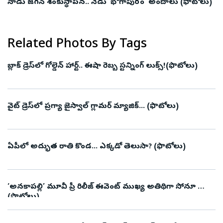
నాడు జగన్‌ శంకుస్థాపన.. నేడు ‘భోగాపురం’ అందాలు (ఫొటోలు)
Related Photos By Tags
బ్లాక్ డ్రెస్‌లో గోల్డెన్ హార్ట్.. ఈషా రెబ్బ స్టన్నింగ్ లుక్స్!(ఫొటోలు)
వైట్ డ్రెస్‌లో ప్రగ్యా జైస్వాల్ గ్లామర్ మ్యాజిక్... (ఫొటోలు)
ఏపీలో అద్భుత రాతి కొండ... ఎక్కడో తెలుసా? (ఫొటోలు)
‘అనకాపల్లి’ మూవీ ప్రీ రిలీజ్ ఈవెంట్ ముఖ్య అతిథిగా సోనూ సూద్
(ఫొటోలు)