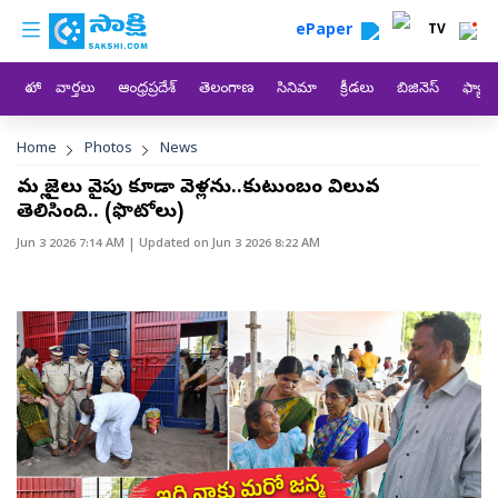
custom menu
Skip to main content
ePaper
TV
హోం
వార్తలు
ఆంధ్రప్రదేశ్
తెలంగాణ
సినిమా
క్రీడలు
బిజినెస్
ఫ్యామ
Breadcrumb
Home
Photos
News
మళ్లీ జైలు వైపు కూడా వెళ్లను..కుటుంబం విలువ
తెలిసింది.. (ఫొటోలు)
Jun 3 2026 7:14 AM
| Updated on
Jun 3 2026 8:22 AM