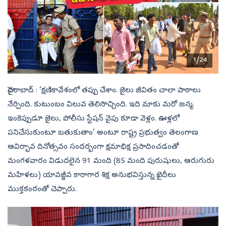
1/24
హైదరాబాద్ : ‘క్షణికావేశంలో తప్పు చేశాం. జైలు జీవితం చాలా పాఠాలు
నేర్పింది. కుటుంబం విలువ తెలిసొచ్చింది. ఇది మాకు మరో జన్మ.
ఇంకెప్పుడూ జైలు, పోలీసు స్టేషన్‌ వైపు కూడా వెళ్లం. ఊళ్లలో
పనిచేసుకుంటూ బతుకుతాం’ అంటూ రాష్ట్ర ప్రభుత్వం తెలంగాణ
ఆవిర్భావ దినోత్సవం సందర్భంగా క్షమాభిక్ష ప్రసాదించడంతో
మంగళవారం విడుదలైన 91 మంది (85 మంది పురుషులు, ఆరుగురు
మహిళలు) యావజ్జీవ కారాగార శిక్ష అనుభవిస్తున్న ఖైదీలు
ముక్తకంఠంతో చెప్పారు.