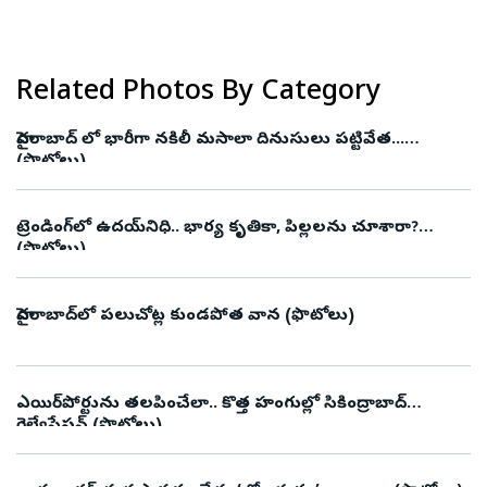
Related Photos By Category
హైదరాబాద్ లో భారీగా నకిలీ మసాలా దినుసులు పట్టివేత...
(ఫొటోలు)
ట్రెండింగ్‌లో ఉదయ్‌నిధి.. భార్య కృతికా, పిల్లలను చూశారా?
(ఫొటోలు)
హైదరాబాద్‌లో పలుచోట్ల కుండపోత వాన (ఫొటోలు)
ఎయిర్‌పోర్టును తలపించేలా.. కొత్త హంగుల్లో సికింద్రాబాద్
రైల్వేస్టేషన్ (ఫొటోలు)