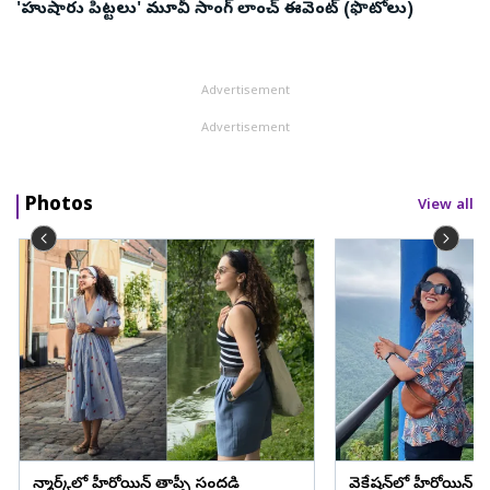
'హుషారు పిట్టలు' మూవీ సాంగ్ లాంచ్ ఈవెంట్ (ఫొటోలు)
Advertisement
Advertisement
Photos
View all
డెన్మార్క్‌లో హీరోయిన్ తాప్సీ సందడి
వెకేషన్‌లో హీరోయిన్ శ్రద్