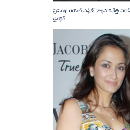
ప్రముఖ రియల్ ఎస్టేట్ వ్యాపారవేత్త వికాస
డైరెక్టర్.