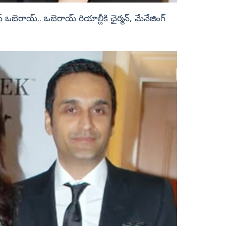
్ ఒబెరాయ్.. ఒబెరాయ్ రియాల్టీకి ఛైర్మన్, మేనేజింగ్