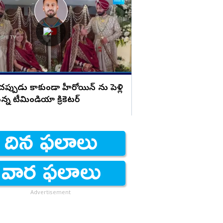
నా బిడ్డ గురించి సీఎం, డ
పట్టించుకోకపోవడం ద
 చప్పుడు కాకుండా హీరోయిన్ ను పెళ్లి
న్న టీమిండియా క్రికెటర్
Advertisement