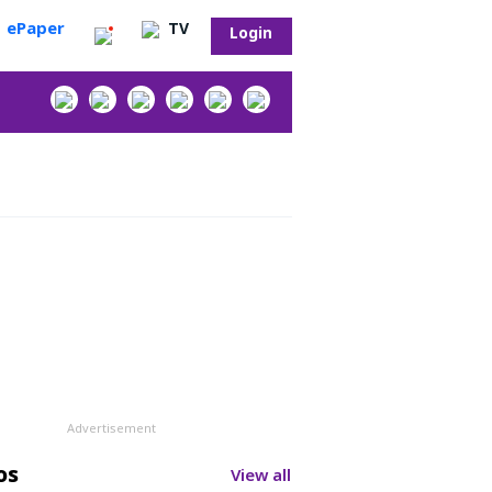
ePaper
TV
Login
‌
Advertisement
సా?
os
View all