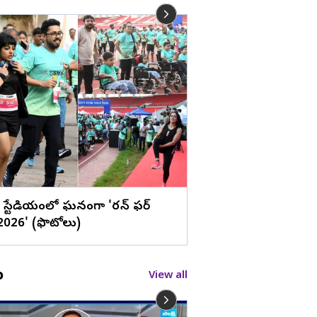
లు
టాలీవుడ్ రాజకుమారుడ
బర్త్ డే స్పెషల్ (ఫొటోలు)
ౌలి స్టేడియంలో ఘనంగా 'రన్ ఫర్
026' (ఫొటోలు)
o
View all