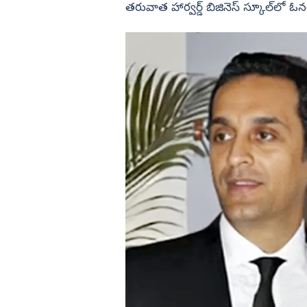
తరువాత హార్వర్డ్ బిజినెస్ స్కూల్‌లో ఓనర్/ప