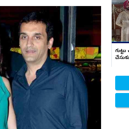
్!
డా.ప్రియాంక ఘటనపై అడ్వకేట్ రజిని ఫస్ట్
రియాక్షన్
నిజామాబాద్
్యం
కామారెడ్డి
ి
రంగారెడ్డి
వికారాబాద్
వరంగల్
గుట్టు
చేసుకు
హన్మకొండ
జనగాం
జయశంకర్
మహబూబాబాద్
ములుగు