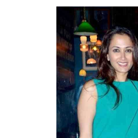
్వాజా బోనాల
రామ్ చరణ్ పై రోజా షాకింగ్ కామెంట్స
విజయనగరం
పార్వతీపురం మన
పశ్చిమ గోదావర
ఏలూరు
వైఎస్సార్
అన్నమయ్య