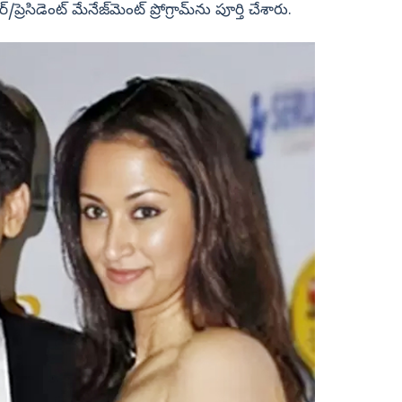
్రెసిడెంట్ మేనేజ్‌మెంట్ ప్రోగ్రామ్‌ను పూర్తి చేశారు.