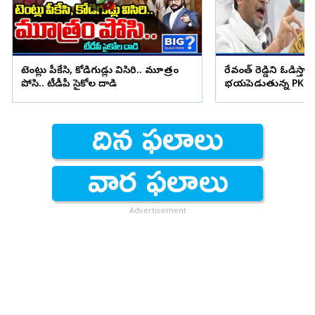
టెంట్లు పీకేసి, కోడిగుడ్లు విసిరి.. మూత్రం
రేవంత్ రెడ్డిని ఓడిస్తా..
పోసి.. టీడీపీ సైకోల దాడి
భయపెడుతున్న PK కామ
Advertisement