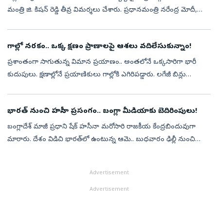
మంత్రి జి. కిషన్ రెడ్డి తీవ్ర విమర్శలు చేశారు. ప్రధానమంత్రి నరేంద్ర మోదీ,
ఆయన తల్లిపై అనుచిత వ్యాఖ్యలు చేసిన వారిని సమర్థించ...
గాల్లో నరకం.. ఒక్క క్షణం ప్రాణాలపై ఆశలు వదిలేసుకున్నాం!
ప్రశాంతంగా సాగుతున్న విమాన ప్రయాణం.. అంతలోనే ఒక్కసారిగా భారీ
కుదుపులు. క్షణాల్లోనే ప్రయాణికులు గాల్లోకి ఎగిరిపడ్డారు. లగేజీ బిన్లు
తెరుచుకున్నాయి.. క్యాబిన్‌ ప్యానెల్స్‌ ఊడిపోయాయి.. కేకలు, ఆందోళనలతో వ...
భారత్‌ నుంచి హసీనా ప్రసంగం.. బంగ్లా మీడియాకు బెదిరింపులు!
బంగ్లాదేశ్‌ మాజీ ప్రధాని షేక్‌ హసీనా మరోసారి రాజకీయ కేంద్రబిందువుగా
మారారు. దేశం విడిచి భారత్‌లో ఉంటున్న ఆమె.. బుధవారం ఢిల్లీ నుంచి
వర్చువల్‌గా ప్రసంగించనున్న నేపథ్యంలో బంగ్లాదేశ్‌ ప్రభుత్వం కీలక ఆదేశ...
Advertisement
Advertisement