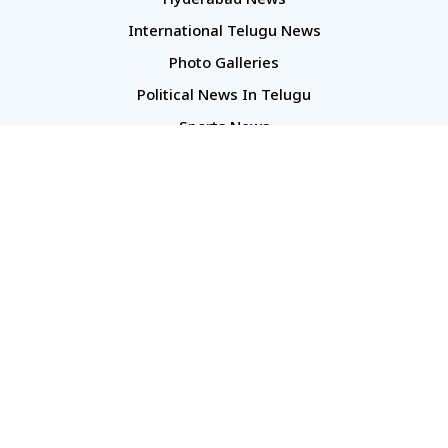
Hyderabad News
International Telugu News
Photo Galleries
Political News In Telugu
Sports News
TS Politics News
Telangana News
Telugu Movie Reviews
Company
About Us
Contact Us
Media Kit