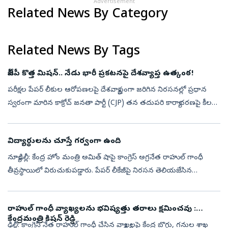
Advertisement
Related News By Category
Related News By Tags
సీజేపీ కొత్త మిషన్‌.. నేడు భారీ ప్రకటనపై దేశవ్యాప్త ఉత్కంఠ!
పరీక్షల పేపర్ లీకుల ఆరోపణలపై దేశవ్యాప్తంగా జరిగిన నిరసనల్లో ప్రధాన
స్వరంగా మారిన కాక్రోచ్‌ జనతా పార్టీ (CJP) తన తదుపరి కార్యాచరణపై కీలక
ప్రకటనకు సిద్ధమవుతోంది. ఉద్యమ భవిష్యత్ దిశ, దేశవ్యాప్త విస్తరణ ప...
విద్యార్థులను చూస్తే గర్వంగా ఉంది
న్యూఢిల్లీ: కేంద్ర హోం మంత్రి అమిత్‌ షాపై కాంగ్రెస్‌ అగ్రనేత రాహుల్‌ గాంధీ
తీవ్రస్థాయిలో విరుచుకుపడ్డారు. పేపర్‌ లీకేజీపై నిరసన తెలియజేసిన
విద్యార్థులపై జరిగిన హింసాకాండకు ముమ్మాటికీ అమిత్‌ షా బాధ్యుడ...
రాహుల్ గాంధీ వ్యాఖ్యలను భవిష్యత్తు తరాలు క్షమించవు :
కేంద్రమంత్రి కిషన్ రెడ్డి
ఢిల్లీ: కాంగ్రెస్ నేత రాహుల్ గాంధీ చేసిన వ్యాఖ్యలపై కేంద్ర బొగ్గు, గనుల శాఖ