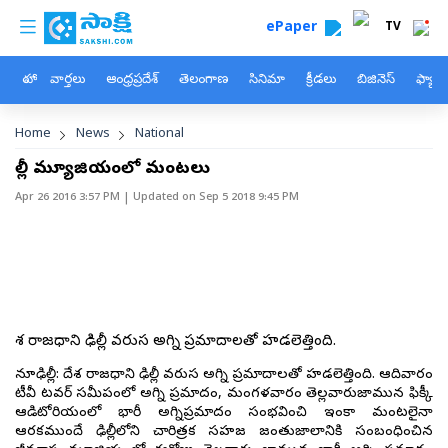
custom menu
Skip to main content
ePaper
TV
హోం
వార్తలు
ఆంధ్రప్రదేశ్
తెలంగాణ
సినిమా
క్రీడలు
బిజినెస్
ఫ్యామ
Breadcrumb
Home
News
National
ఢిల్లీ మ్యూజియంలో మంటలు
Apr 26 2016 3:57 PM
| Updated on
Sep 5 2018 9:45 PM
దేశ రాజధాని ఢిల్లీ వరుస అగ్ని ప్రమాదాలతో హడలెత్తింది.
న్యూఢిల్లీ: దేశ రాజధాని ఢిల్లీ వరుస అగ్ని ప్రమాదాలతో హడలెత్తింది. ఆదివారం
టీవీ టవర్ సమీపంలో అగ్ని ప్రమాదం, మంగళవారం తెల్లవారుజామున ఫిక్కీ
ఆడిటోరియంలో భారీ అగ్నిప్రమాదం సంభవించి ఇంకా మంటలైనా
ఆరకముందే ఢిల్లీలోని చారిత్రక సహజ జంతుజాలానికి సంబంధించిన