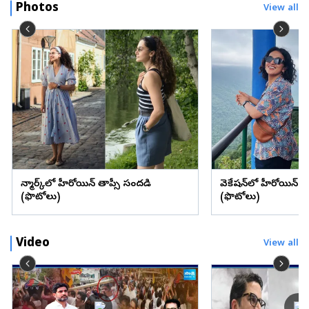
Photos
View all
డెన్మార్క్‌లో హీరోయిన్ తాప్సీ సందడి
వెకేషన్‌లో హీరోయిన్ శ్రద్
(ఫొటోలు)
(ఫొటోలు)
Video
View all