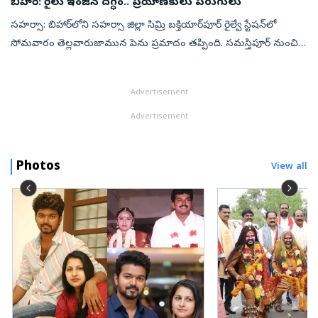
బిహార్‌: రైలు ఇంజిన్ దగ్ధం..‍ ప్రయాణికులు పరుగులు
సహర్సా: బిహార్‌లోని సహర్సా జిల్లా సిమ్రి బక్తియార్‌పూర్ రైల్వే స్టేషన్‌లో
సోమవారం తెల్లవారుజామున పెను ప్రమాదం తప్పింది. సమస్తిపూర్ నుంచి
సహర్సా వెళ్తున్న ప్యాసింజర్ రైలు (నెం. 63344) ఇంజిన్‌తో పాటు దా...
Advertisement
Advertisement
Photos
View all