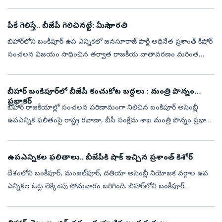
బెంగళూరులో మకాం పెట్టాడు. అంతలోనే తననుపట్టించుకోవడంలేదనీ,
ఎక్కువ సమయం...
పీకే గెలిస్తే.. బీజేపీ గెలిచినట్టే: మీసా భారతి
బిహార్‌లోని బంకీపూర్‌ ఉప ఎన్నికలో జనసూరాజ్‌ పార్టీ అధినేత ప్రశాంత్‌ కిషోర్‌
సంచలన విజయం సాధించిన తర్వాత రాజకీయ వాతావరణం మరింత
వేడెక్కింది. 35 ఏళ్లుగా బీజేపీకి కంచుకోటగా ఉన్న స్థానాన్ని కైవసం
చేసుకున్న...
బీహార్ బంకిపూర్‌లో బీజేపీ కంచుకోట బద్దలు : మంత్రి పొన్నం
ప్రభాకర్
బీహార్ రాజకీయాల్లో సంచలన పరిణామంగా నిలిచిన బంకిపూర్ అసెంబ్లీ
ఉపఎన్నిక ఫలితంపై రాష్ట్ర రవాణా, బీసీ సంక్షేమ శాఖ మంత్రి పొన్నం ప్రభాకర్
స్పందించారు. దశాబ్దాలుగా బీజేపీ కంచుకోటగా ఉన్న బంకిపూర్‌లో ఆ పార్టీ...
ఉపఎన్నికల ఫలితాలు.. బీజేపీకి షాక్‌ ఇచ్చిన ప్రశాంత్ కిశోర్
దేశంలోని బంకీపూర్, మంజల్‌పూర్, దతియా అసెంబ్లీ నియోజక వర్గాల ఉప
ఎన్నికల ఓట్ల లెక్కింపు సోమవారం జరిగింది. బిహార్‌లోని బంకీపూర్
నియోజకవర్గంలో జన సురాజ్ పార్టీ అభ్యర్థి ప్రశాంత్ కిశోర్ గెలుపొందారు.
ఆయన 19...