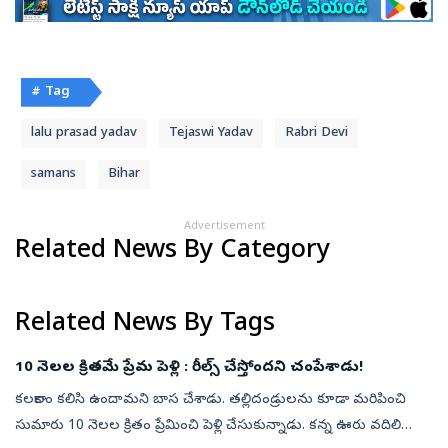
# Tag
lalu prasad yadav
Tejaswi Yadav
Rabri Devi
samans
Bihar
Advertisement
Related News By Category
Related News By Tags
10 నెలల క్రితమే ప్రేమ పెళ్లి : రీల్స్‌ చేస్తోందని చంపేశాడు!
కలకాలం కలిసి ఉందామని బాస చేశాడు. తల్లిదండ్రులను కూడా మరిపించి
సుమారు 10 నెలల క్రితం ప్రేమించి పెళ్లి చేసుకున్నాడు. కన్న ఊరు వదిలి