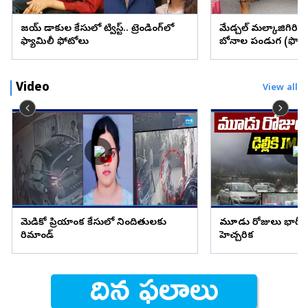
విజయ్ విడాకుల కేసులో ట్విస్ట్.. ట్రెండింగ్‌లో
మేడ్చల్ మల్కాజిగిరి జిల్
ఫ్యామిలీ ఫోటోలు
బోనాల పండుగ (ఫొటో
Video
View all
మెడికో ప్రియాంక కేసులో నిందితులకు
మూడు రోజులు భారీ వ
రిమాండ్
హెచ్చరిక