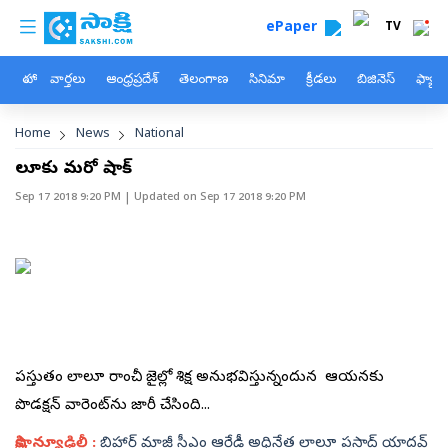
custom menu
Skip to main content
ePaper
TV
హోం
వార్తలు
ఆంధ్రప్రదేశ్
తెలంగాణ
సినిమా
క్రీడలు
బిజినెస్
ఫ్యామ
Breadcrumb
Home
News
National
లాలూకు మరో షాక్‌
Sep 17 2018 9:20 PM
| Updated on
Sep 17 2018 9:20 PM
ప్రస్తుతం లాలూ రాంచీ జైల్లో శిక్ష అనుభవిస్తున్నందున ఆయనకు
ప్రొడక్షన్‌ వారెంట్‌ను జారీ చేసింది...
సాక్షి, న్యూఢిల్లీ :
బిహార్‌ మాజీ సీఎం ఆర్జేడీ అధినేత లాలూ ప్రసాద్‌ యాదవ్‌