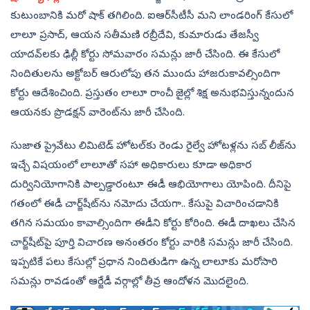
కుటుంబానికి మరో షాక్‌ తగిలింది. ఐఆర్‌సీటీసీ మని లాండరింగ్‌ కేసులో
లాలూ ప్రసాద్‌, ఆయన సతీమణి రబ్రీదేవి, కుమారుడు తేజస్వీ
యాదవ్‌లకు ఢిల్లీ కోర్టు సోమవారం సమన్లు జారీ చేసింది. ఈ కేసులో
నిందితులను అక్టోబర్‌ ఆరులోపు తన ముందు హాజరుకావల్సిందిగా
కోర్టు ఆదేశించింది. ప్రస్తుతం లాలూ రాంచీ జైల్లో శిక్ష అనుభవిస్తున్నందున
ఆయనకు ప్రొడక్షన్‌ వారెంట్‌ను జారీ చేసింది.
సుజాత ప్రైవేటు లిమిటెడ్‌ హోటల్‌కు రెండు రైల్వే హోటళ్లను సబ్‌ లీజ్‌ను
ఇచ్చే విషయంలో లాలూతో సహా అధికారులు కూడా అధికార
దుర్వినియోగానికి పాల్పడ్డారంటూ ఈడీ ఆభియోగాలు యోపింది. దీనిపై
గతంలో ఈడీ చార్జ్‌షీట్‌ను నమోదు చేయగా.. కేసుపై విచారించడానికి
తగిన సమయం కావాల్సిందిగా ఈడీని కోర్టు కోరింది. ఈడీ దాఖలు చేసిన
చార్జ్‌షీట్‌పై పూర్తి విచారణ అనంతరం కోర్టు వారికి సమన్లు జారీ చేసింది.
ఇప్పటికే పలు కేసుల్లో ప్రధాన నిందితుడిగా ఉన్న లాలూకు మరోసారి
సమన్లు రావడంతో ఆర్జేడీ వర్గాల్లో తీవ్ర ఆందోళన మొదలైంది.