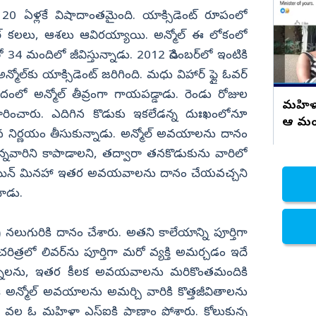
ితం 20 ఏళ్లకే విషాదాంతమైంది. యాక్సిడెంట్‌ రూపంలో
నిజామాబాద్
ల్‌ కలలు, ఆశలు ఆవిరయ్యాయి. అన్మోల్‌ ఈ లోకంలో
్యం
కామారెడ్డి
తో 34 మందిలో జీవిస్తున్నాడు. 2012 డిసెంబర్‌లో ఇంటికి
ి
రంగారెడ్డి
 అన్మోల్‌కు యాక్సిడెంట్‌ జరిగింది. మధు విహార్‌ ఫ్లై ఓవర్‌
వికారాబాద్
రమాదంలో అన్మోల్‌ తీవ్రంగా గాయపడ్డాడు. రెండు రోజుల
మహిళా జ
నిర్ధారించారు. ఎదిగిన కొడుకు ఇకలేడన్న దుఃఖంలోనూ
వరంగల్
ఆ మంత్
కఠిన నిర్ణయం తీసుకున్నాడు. అన్మోల్‌ అవయాలను దానం
హన్మకొండ
్నవారిని కాపాడాలని, తద్వారా తనకొడుకును వారిలో
జనగాం
బ్రెయిన్‌ మినహా ఇతర అవయవాలను దానం చేయవచ్చని
జయశంకర్
చాడు.
మహబూబాబాద్
వి) నలుగురికి దానం చేశారు. అతని కాలేయాన్ని పూర్తిగా
ములుగు
చరిత్రలో లివర్‌ను పూర్తిగా మరో వ్యక్తి అమర్చడం ఇదే
. కిడ్నీలను, ఇతర కీలక అవయవాలను మరికొంతమందికి
అన్మోల్‌ అవయాలను అమర్చి వారికి కొత్తజీవితాలను
ం వల్ల ఓ మహిళా ఎస్‌ఐకి ప్రాణాం పోశారు. కోలుకున్న