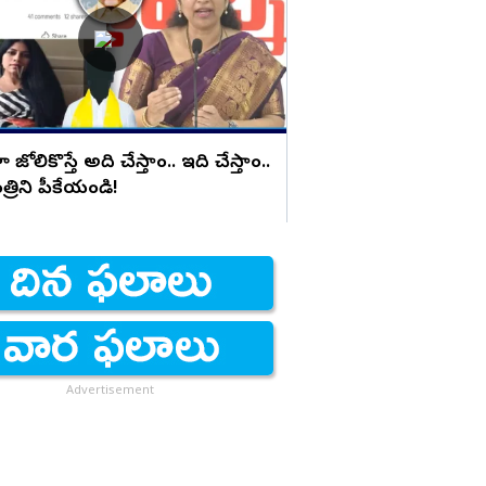
దౌర్జన్యం
ోలికొస్తే అది చేస్తాం.. ఇది చేస్తాం..
రిని పీకేయండి!
Advertisement