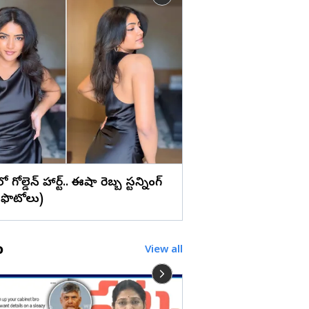
లు
వైట్ డ్రెస్‌లో ప్రగ్యా జైస్వ
మ్యాజిక్... (ఫొటోలు)
రెస్‌లో గోల్డెన్ హార్ట్.. ఈషా రెబ్బ స్టన్నింగ్
!(ఫొటోలు)
o
View all
విజయవాడలో టెన్షన్ టెన