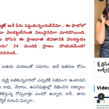
బేడ్కర్‌ కోనసీమ
రాజన్న
ఫొటోలు
మేటి చిత్రా
ఉప్పెనలా తరలొచ్చిన జనం.. జగన్‌పై
ఖమ్మం
వీడియోలు
వెబ్ స్టోరీస్
లు)
చెక్కుచెదరని అభిమానం (ఫొటోలు)
భద్రాద్రి
మహబూబ్‌నగర్
 అన్మోల్‌ అనే పేరు పెట్టుకున్నందుకేనేమో... ఈ ఫొటోలో
డా వెలకట్టలేనంత విలువైనదిగా మారిపోయింది.
జోగులాంబ
 పోసిన ఈ ప్రాణదాత జీవితానికి వెలకట్టడం
నాగర్ కర్నూల్
 ఎవరు? 34 మందికి ప్రాణం పోయడమేంటి?
నారాయణపేట
చదవండి..
వనపర్తి
బ్లాక్ డ్
ఆ బతుకు మరణంతో సమానం. అదే ఇతరుల కోసం
మెదక్
లుక్స్
ములు నెల్లూరు
సంగారెడ్డి
క్తి బతికున్నవారిలో ఎప్పటికీ సజీవంగా ఉంటాడని
సిద్దిపేట
కావు, వేదాలు, ఉపనిషత్తుల్లో లిఖించిన సత్యాలు.
Vide
నల్గొండ
తున్న గోప్పవాళ్లు ఎందరో ఉన్నారు. కానీ.. తాను
సూర్యాపేట
్‌ గురించి విన్నారా..
శ్రీశైలం నిండినా... సీమకు నీళ్లు నిల్?
రామరాజు
యాదాద్రి