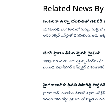
Related News By
ఒంటరిగా ఉన్నా యువతితో డెలివరీ బ
యశవంతపుర: బెంగళూరులో మద్యం మత్తులో డె
అనేరి ఠక్కర్‌ ఇన్‌స్టాలో వివరించింది. ఆమె 
మాట్లాడడం మొదలుపె...
టీచర్‌ ప్రాణం తీసిన మైనర్‌ డ్రైవింగ్‌
గౌలిపురా: నడుచుకుంటూ వెళ్తున్న టీచర్‌ను 
చెందింది. భవానీనగర్‌ ఇన్‌స్పెక్టర్‌ ఎ.కరుణాకర్
హైద‌రాబాద్‌కు శ్రీపతి దీపారెడ్డి పార్థీ
హైదరాబాద్‌: చంపాపేట డివిజన్‌ శిఖరా ఎన్‌క్లేవ్‌
గతనెల 28న రోడ్డు ప్రమాదంలో మృతి చెందడంత