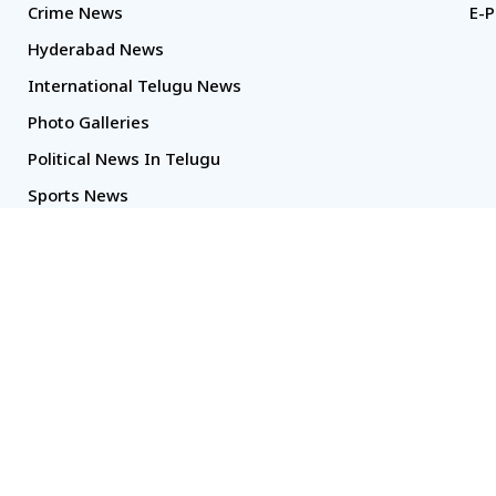
Crime News
E-P
Hyderabad News
International Telugu News
Photo Galleries
Political News In Telugu
Sports News
TS Politics News
Telangana News
Telugu Movie Reviews
Copyright Sakshi @ 2026. All right reserved.