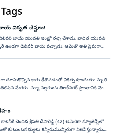
 Tags
ాయ్ వికృత చేష్టలు!
లివరీ బాయ్‌ యువతి ఇంట్లో రచ్చ చేశాడు. బాధిత యువతి
ఒక్కరే ఉండగా డెలివరీ బాయ్‌ వచ్చాడు. ఆమెతో అతి ప్రేమగా
వేగంగా దూసుకొచ్చిన కారు ఢీకొనడంతో చికిత్స పొందుతూ మృతి
‌ తెలిపిన మేరకు...న్యూ నల్లకుంట తిలక్‌నగర్‌ ప్రాంతానికి చెం...
వదేహం
 కాలనీకి చెందిన శ్రీపతి దీపారెడ్డి (42) అమెరికా న్యూజెర్సీలో
ో కుటుంబసభ్యులు కన్నీరుమున్నీరుగా విలపిస్తున్నారు.