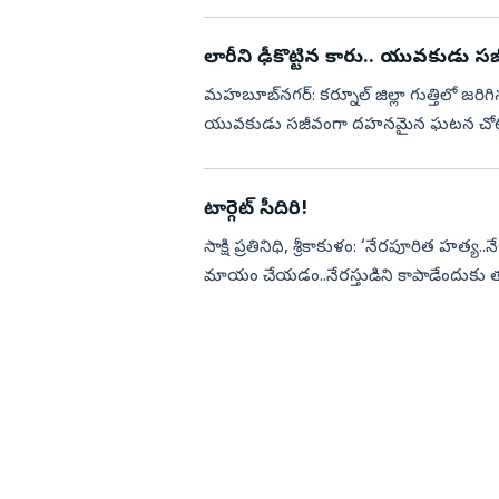
దీం...
లారీని ఢీకొట్టిన కారు.. యువకుడు
మహబూబ్‌నగర్‌: కర్నూల్‌ జిల్లా గుత్తిలో జరి
యువకుడు సజీవంగా దహనమైన ఘటన చోటు చే
మండలంలోని బూడెగానితండాకు చెందిన రవ.
టార్గెట్‌ సీదిరి!
సాక్షి ప్రతినిధి, శ్రీకాకుళం: ‘నేరపూరిత హత్య..న
మాయం చేయడం..నేరస్తుడిని కాపాడేందుకు తప
అధికారు...