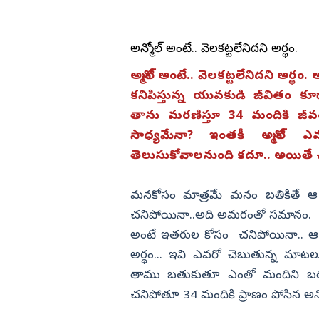
డా. బి ఆర్‌ అం
 కొండ... ఎక్కడో
‘అనకాపల్లి’ మూవీ ప్రీ రిలీజ్ ఈవెంట్
ఎడ్యుకేషన్
గుంటూరు
)
ముఖ్య అతిథిగా సోనూ సూద్ (ఫొటో
కర్ణాటక
అన్మోల్‌ అంటే.. వెలకట్టలేనిదని అర్థం.
బాపట్ల
తమిళనాడు
పల్నాడు
అన్మోల్‌ అంటే.. వెలకట్టలేనిదని అర్థం.
ఢిల్లీ
కనిపిస్తున్న యువకుడి జీవితం కూ
కృష్ణా
మహారాష్ట్ర
తాను మరణిస్తూ 34 మందికి జీవం
ఎన్టీఆర్
సాధ్యమేనా? ఇంతకీ అన్మోల్‌
ఒడిశా
కర్నూలు
తెలుసుకోవాలనుంది కదూ.. అయితే 
నంద్యాల
మనకోసం మాత్రమే మనం బతికితే 
ప్రకాశం
చనిపోయినా..అది అమరంతో సమానం.
శ్రీపొట్టి శ్రీరా
అంటే ఇతరుల కోసం చనిపోయినా.. ఆ వ్య
శ్రీకాకుళం
అర్థం... ఇవి ఎవరో చెబుతున్న మాటలు 
విశాఖపట్నం
తాము బతుకుతూ ఎంతో మందిని బతికిస్
అనకాపల్లి
చనిపోతూ 34 మందికి ప్రాణం పోసిన అన్మోల
.. డీకేకు చెక్ పెట్టే
ప్రీతీ జింటాతో బ్రెట్ లీ ప్రేమాయణం
అల్లూరి సీతా