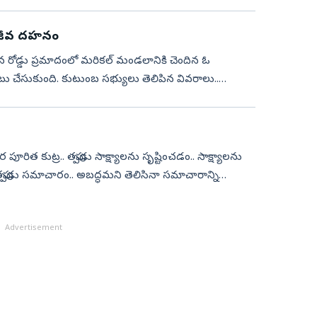
 సజీవ దహనం
గిన రోడ్డు ప్రమాదంలో మరికల్‌ మండలానికి చెందిన ఓ
సుకుంది. కుటుంబ సభ్యులు తెలిపిన వివరాలు..
..
ేర పూరిత కుట్ర.. తప్పుడు సాక్ష్యాలను సృష్టించడం.. సాక్ష్యాలను
్పుడు సమాచారం.. అబద్ధమని తెలిసినా సమాచారాన్ని
Advertisement