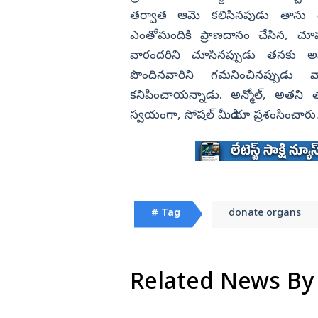
తర్వాత ఆమె కలిసినపుడు తాను ఉద్వే
ఎంతోమందికి ప్రాణదానం చేసిన, చూప
వారందరిని చూసినప్పుడు తనకు అన్
పొందినవారిని గమనించినప్పుడు 
కనిపించాయన్నాడు. అన్మోల్, అతని తం
స్వయంగా, సోషల్‌ మీడియా ప్రశంసించారు
# Tag
donate organs
Related News By