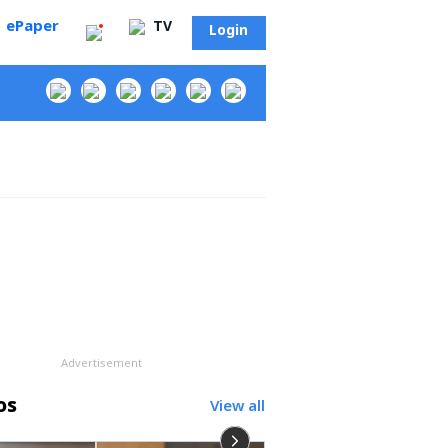
ePaper
TV
Login
‌
Advertisement
os
View all
సా?