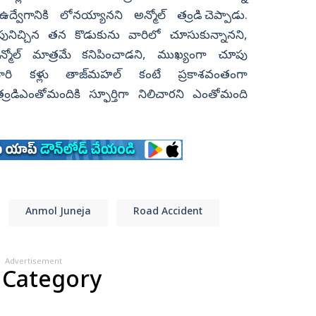
గానికి లోనయ్యానని అన్మోల్‌ తండ్రి చెప్పాడు.
ునిచ్చిన తన కొడుకును వారిలో చూసుకున్నానని,
మోల్‌ మాత్రమే కనిపించాడని, ముఖ్యంగా చూపు
వారి కళ్లు తాజ్‌మహల్‌ కంటే ప్రకాశవంతంగా
డ్రి ఎంతోమందికి స్ఫూర్తిగా నిలిచారని ఎంతోమంది
.
Anmol Juneja
Road Accident
Advertisement
 Category