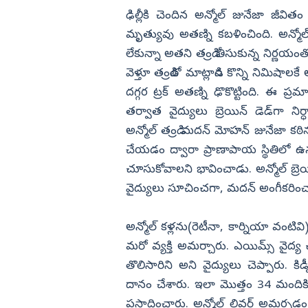
ఢిల్లీకి చెందిన అన్మోల్‌ జునేజా జీవ
విజయనగరం
మృత్యువు అతణ్ని కబళించింది. అన్మో
పార్వతీపురం మన
లేకున్నా అతని తండ్రి తీసుకున్న నిర్ణయం
పశ్చిమ గోదావర
వెళ్తూ తండ్రితో మాట్లాడిన కొన్ని నిమిషాలకే
ఏలూరు
దగ్గర ట్రక్‌ అతణ్ని ఢొకొట్టింది. ఈ ప్
తర్వాత వైద్యులు బ్రెయిన్‌ డెడ్‌గా 
వైఎస్సార్
అన్మోల్‌ తండ్రి మదన్‌ మోహన్‌ జునేజా 
అన్నమయ్య
చేయడం ద్వారా ప్రాణాపాయ స్థితిలో ఉన
చూసుకోవాలని భావించాడు. అన్మోల్‌ 
వైద్యులు సూచించగా, మదన్‌ అంగీకరిం
అన్మోల్‌ కళ్లను(రెటీనా, కార్నియా వంటి
మరో వ్యక్తి అమర్చారు. ఎయిమ్స్‌ వైద్య 
తొలిసారిని అని వైద్యులు చెప్పారు
దానం చేశారు. ఇలా మొత్తం 34 మందికి 
ప్రసాదించారు. అన్మోల్‌ లివర్‌ అమర్చడ