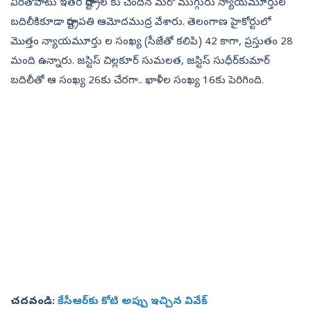
వీరితోపాటు ఇతర రాష్ట్రాల కు చెందిన మరో ముగ్గురు న్యాయమూర్తుల
బదిలీకికూడా రాష్ట్రపతి ఆమోదముద్ర వేశారు. తెలంగాణ హైకోర్టులో
మొత్తం న్యాయమూర్తు ల సంఖ్య (సీజేతో కలిపి) 42 కాగా, ప్రస్తుతం 28
మంది ఉన్నారు. జస్టిస్‌ చిల్లకూర్‌ సుమలత, జస్టిస్‌ సుధీర్‌కుమార్‌
బదిలీతో ఆ సంఖ్య 26కు చేరగా.. ఖాళీల సంఖ్య 16కు పెరిగింది.
చదవండి:
కేసీఆర్‌కు కోటి అప్పు ఇచ్చిన వివేక్‌