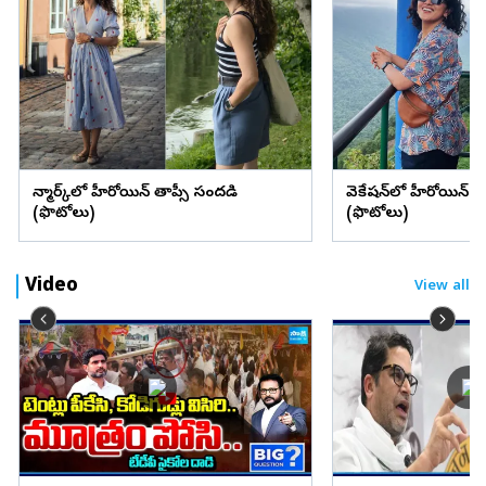
డెన్మార్క్‌లో హీరోయిన్ తాప్సీ సందడి
వెకేషన్‌లో హీరోయిన్ శ్రద్
(ఫొటోలు)
(ఫొటోలు)
Video
View all