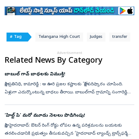
# Tag
Telangana High Court
Judges
transfer
Advertisement
Related News By Category
బాబుల్‌ గావ్‌ బాధలకు విముక్తి!
సాక్షి ప్రతినిధి, కామారెడ్డి : ఆ ఊరి ప్రజల కష్టాలకు ‘సాక్షి’పరిష్కారం చూపింది.
ఏళ్లుగా ఎదుర్కొంటున్న బాధలు తీరాయి. బాబుల్‌గావ్‌ గ్రామాన్ని సంగారెడ్డి
జిల్లా కంగ్టి మండలం నుంచి కామారెడ్డి జిల్లా పెద్దక...
‘హిల్ట్‌ పి’ మరో మూడు నెలలు పొడిగింపు!
సాక్షి, హైదరాబాద్‌: ఔటర్‌ రింగ్‌ రోడ్డు లోపల ఉన్న పరిశ్రమలను బయటకు
తరలించడానికి ప్రభుత్వం తీసుకువచ్చిన ‘హైదరాబాద్‌ ల్యాండ్స్‌ ట్రాన్స్‌ఫర్మేషన్‌