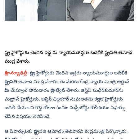
రాష్ట్ర హైకోర్టుకు చెందిన ఇద్ద రు న్యాయమూర్తుల బదిలీకి రాష్ట్రపతి ఆమోద
ముద్ర వేశారు.
సాక్షి, న్యూఢిల్లీ:
రాష్ట్ర హైకోర్టుకు చెందిన ఇద్దరు న్యాయమూర్తుల బదిలీకి
రాష్ట్రపతి ఆమోద ముద్ర వేశారు. ఈ మేరకు కేంద్ర న్యాయ మంత్రి అర్జున్‌
రామ్‌ మేఘ్వాల్‌ సోమవారం రాత్రి ట్వీట్‌ చేశారు. జస్టిస్‌ సుధీర్‌కుమార్‌ను
మద్రా స్‌ హైకోర్టుకు, జస్టిస్‌ చిల్లకూర్‌ సుమలతను కర్ణాటక హైకోర్టుకు
బదిలీ చేయాలని కొద్ది రోజుల కిందట సుప్రీంకోర్టు కొలీజియం సిఫార్సు
చేసిన విషయం తెలిసిందే.
ఆ సిఫార్సులకు రాష్ట్రపతి ఆమోదం తెలిపారని కేంద్రమంత్రి పేర్కొన్నారు.