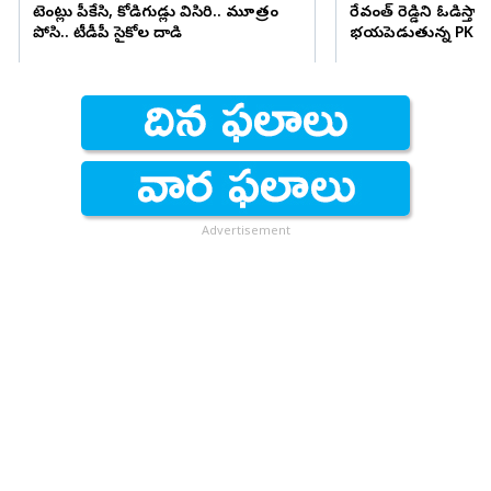
టెంట్లు పీకేసి, కోడిగుడ్లు విసిరి.. మూత్రం
రేవంత్ రెడ్డిని ఓడిస్తా..
పోసి.. టీడీపీ సైకోల దాడి
భయపెడుతున్న PK కామ
Advertisement