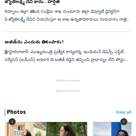
జ్యోతిలక్ష్మీ దేవి కాదు.. హర్షిత
కర్నూలు జిల్లా: సాంఘిక సంక్షేమ శాఖ గుంటూరు జిల్లా డెప్యూటీ డైరెక్టర్‌గా
పి.జ్యోతిలక్ష్మీ దేవిని నియమిస్తూ ఆ శాఖ ఉన్నతాధికారులు గురువారం రాత్రి
ఉత్తర్వులు జారీ చేసిన విషయం తెలిసిందే. అయితే తాజాగా శనివా...
అజీత్‌ను ఎందుకు సాగనంపారు?
సాక్షి, హైదరాబాద్‌: ముఖ్యమంత్రి ప్రత్యేక కార్యదర్శి, ఇండియన్‌ డిఫెన్స్‌ ఎస్టేట్‌
సర్వీసెస్‌ (ఐడీఎస్‌) అధికారి బి.అజీత్‌ రెడ్డిని తప్పించి ప్రాధాన్యం లేని పోస్టుకు
బదిలీ చేయడం ప్రభుత్వ వర్గాల్లో చర్చనీ...
Advertisement
Advertisement
Photos
View all