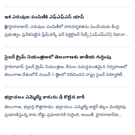
పాలసీ’(హిల్ట్‌ పి) గడువును ప్రభుత్వం మరో మూడు నెలలు పొడ...
ఇక ఎరువుల పంపిణీకి ఎఫ్‌ఎఫ్‌ఎస్‌ యాప్‌
సాక్షి, హైదరాబాద్‌: ఎరువుల పంపిణీలో పారదర్శకతను పెంచేందుకు కేంద్ర
ప్రభుత్వం ప్రవేశపెట్టిన ఫ్రేమ్‌వర్క్‌ ఫర్‌ ఫెర్టిలైజర్‌ సేల్స్‌ (ఎఫ్‌ఎఫ్‌ఎస్‌) విధానా
న్ని తెలంగాణలో మరో 10 జిల్లాలకు విస్తరించారు. కే...
సైబర్ క్రైమ్ నియంత్రణలో తెలంగాణకు జాతీయ గుర్తింపు
హైదరాబాద్: సైబర్ క్రైమ్ నియంత్రణ, కేసుల సమర్థవంతమైన నిర్వహణలో
తెలంగాణ దేశంలోనే నంబర్-1 స్థానంలో నిలిచిందని రాష్ట్ర సైబర్ సెక్యూరిటీ
బ్యూరో (TGCSB) వెల్లడించింది. ప్రధానమంత్రి కార్యాలయం (PMO)
నిర్వహించ...
భద్రాచలం ఎమ్మెల్యే కారును ఢీ కొట్టిన లారీ
తెలంగాణ, భద్రాద్రి కొత్తగూడెం: భద్రాచలం ఎమ్మెల్యే డాక్టర్ తెల్లం వెంకట్రావు
ప్రయాణిస్తున్న కారు రోడ్డు ప్రమాదానికి గురైంది. అయితే, హైదరాబాద్‌కు
వెళ్తున్న సమయంలో పతంగి టోల్‌గేట్ సమీపంలో ఈ ప్రమాదం జరిగి...