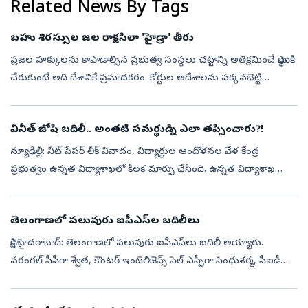
Related News By Tags
బహు శిరస్సుల జల రాక్షసిలా 'హైడ్రా' తీరు
ప్రజల హక్కులను కాపాడాల్సిన ప్రభుత్వ సంస్థలు చట్టాన్ని అతిక్రమించే స్థాయికి
చేరుకుంటే అది దేశానికే ప్రమాదకరం. కోర్టుల ఆదేశాలను పక్కనబెట్టి
స్వతంత్ర అధికార కేంద్రాలుగా వ్యవహరిస్తే అది న్యాయవ్యవస్థకు ‘మర...
వినీత్‌ జోషి బదిలీ.. అంతటి సమర్థుడ్ని ఎలా తప్పించారు?!
న్యూఢిల్లీ: నీట్‌ పేపర్‌ లీక్‌ వివాదం, విద్యార్థుల ఆందోళనల వేళ కేంద్ర
ప్రభుత్వం ఉన్నత విద్యాశాఖలో కీలక మార్పు చేసింది. ఉన్నత విద్యాశాఖ
కార్యదర్శిగా ఉన్న వినీత్‌ జోషిని బదిలీ చేసి.. ఆయన స్థానంలో నరేశ్‌...
తెలంగాణలో పలువురు ఐపీఎస్‌ల బదిలీలు
సాక్షి,హైదరాబాద్: తెలంగాణలో పలువురు ఐపీఎస్‌లు బదిలీ అయ్యారు.
వరంగల్‌ సీపీగా శ్వేత, కౌంటర్ ఇంటెలిజెన్స్ సెల్‌ ఎస్పీగా సింధుశర్మ, సీఐడీ
ఎస్పీగా చెన్నూరి రూపేష్,వికారాబాద్ అడ్మీన్ ఎస్పీగా రాజేష్ మీరా నియ...