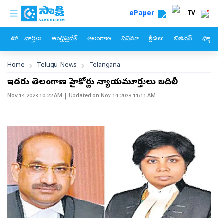
custom menu
Skip to main content
ePaper
TV
హోం
వార్తలు
ఆంధ్రప్రదేశ్
తెలంగాణ
సినిమా
క్రీడలు
బిజినెస్
ఫ్యామ
Breadcrumb
Home
Telugu-News
Telangana
ఇద్దరు తెలంగాణ హైకోర్టు న్యాయమూర్తులు బదిలీ
Nov 14 2023 10:22 AM
| Updated on
Nov 14 2023 11:11 AM