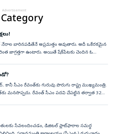
Advertisement
 Category
్షలు!
 సైబర్‌ నేరాల బారినపడితేనే అప్రమత్తం అవుతారు. అదీ ఒకేరకమైన
ింత జాగ్రత్తగా ఉంటారు. అయితే షేక్‌పేటకు చెందిన ఓ
ండో?
‌.. కానీ సీఎం రేవంత్‌కు గురువు పొరుగు రాష్ట్ర ముఖ్యమంత్రి.
కు మనసొప్పదు. రేవంత్‌ సీఎం పదవి చేపట్టిన తర్వాత 32
బాధితులకు సేవలందించడం, డిజిటల్‌ ప్లాట్‌ఫారాల సమర్థ