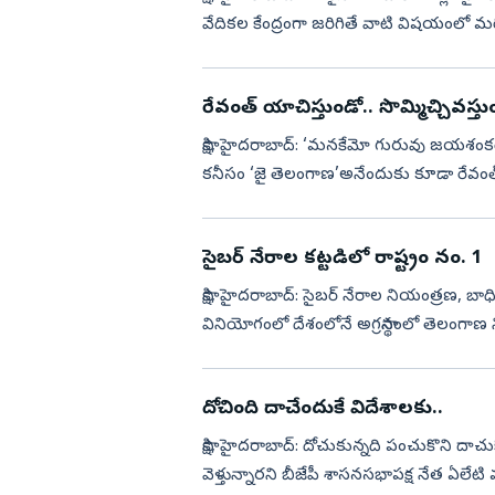
వేదికల కేంద్రంగా జరిగితే వాటి విషయంలో మర
ప్రైవేట్...
రేవంత్‌ యాచిస్తుండో.. సొమ్మిచ్చివస్తు
సాక్షి, హైదరాబాద్‌: ‘మనకేమో గురువు జయశంకర్
కనీసం ‘జై తెలంగాణ’అనేందుకు కూడా రేవంత్‌
నెలల్లో 7...
సైబర్‌ నేరాల కట్టడిలో రాష్ట్రం నం. 1
సాక్షి, హైదరాబాద్‌: సైబర్‌ నేరాల నియంత్రణ, 
వినియోగంలో దేశంలోనే అగ్రస్థానంలో తెలంగాణ
నిర్వహించిన ప్...
దోచింది దాచేందుకే విదేశాలకు..
సాక్షి, హైదరాబాద్‌: దోచుకున్నది పంచుకొని ద
వెళ్తున్నారని బీజేపీ శాసనసభాపక్ష నేత ఏలేటి 