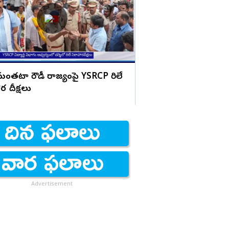
ఆసుపత్రిలో చేరిన చలస
రమంతటా రౌడీ రాజ్యంపై YSRCP రిలే
ర దీక్షలు
Advertisement