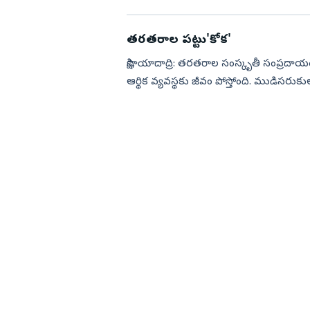
కార్య...
తరతరాల పట్టు'కోక'
సాక్షి, యాదాద్రి: తరతరాల సంస్కృతీ సంప్రదాయ
ఆర్థిక వ్యవస్థకు జీవం పోస్తోంది. ముడిసరు
మగ్గం సప్...