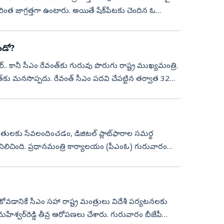
ింత జాగ్రత్తగా ఉంటారు. అయితే షేక్‌పేటకు చెందిన ఓ
ండో?
‌.. కానీ సీఎం రేవంత్‌కు గురువు పొరుగు రాష్ట్ర ముఖ్యమంత్రి.
కు మనసొప్పదు. రేవంత్‌ సీఎం పదవి చేపట్టిన తర్వాత 32
బాధితులకు సేవలందించడం, డిజిటల్‌ ప్లాట్‌ఫారాల సమర్థ
 నిలిచింది. ప్రధానమంత్రి కార్యాలయం (పీఎంఓ) గురువారం
ాచుకోవడానికే సీఎం సహా రాష్ట్ర మంత్రులు విదేశీ పర్యటనలకు
మహేశ్వర్‌రెడ్డి తీవ్ర ఆరోపణలు చేశారు. గురువారం బీజేపీ