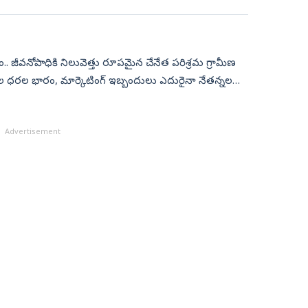
ం.. జీవనోపాధికి నిలువెత్తు రూపమైన చేనేత పరిశ్రమ గ్రామీణ
కుల ధరల భారం, మార్కెటింగ్‌ ఇబ్బందులు ఎదురైనా నేతన్నల
Advertisement