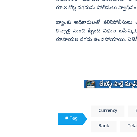
్
జరిమానా..
రూ.8 కోట్ల నగదును పోలీసులు స్వాధీనం 
విజయనగరం
పార్వతీపురం మన
బ్యాంకు అధికారులతో కలిసి పోలీసులు 
పశ్చిమ గోదావర
కొన్నాళ్ల నుంచి సిబ్బంది విధుల బహిష్క
రూపాయల నగదు ఉండిపోయాయి. ఏజెన్సీ న
ఏలూరు
వైఎస్సార్
అన్నమయ్య
Currency
# Tag
Bank
Tel