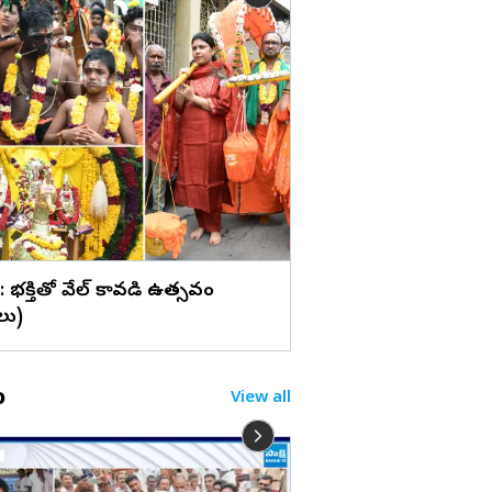
లు
'కనకరాజు'తో హ్యాట్రిక్ కొ
నాయక్ (ఫొటోలు)
 : భక్తితో వేల్ కావడి ఉత్సవం
లు)
o
View all
చైర్మన్ రాజీనామాకు మంత్