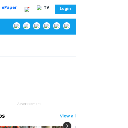
ePaper
TV
Login
‌
Advertisement
os
View all
సా?