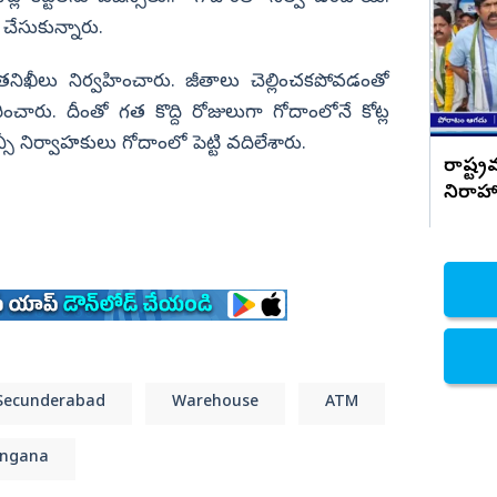
తులం ఎంతంటే?
చేసుకున్నారు.
నిజామాబాద్
్యం
కామారెడ్డి
తనిఖీలు నిర్వహించారు. జీతాలు చెల్లించకపోవడంతో
ి
రంగారెడ్డి
రించారు. దీంతో గత కొద్ది రోజులుగా గోదాంలోనే కోట్ల
ిర్వాహకులు గోదాంలో పెట్టి వదిలేశారు.
వికారాబాద్
రాష్ట్
వరంగల్
నిరాహా
హన్మకొండ
జనగాం
జయశంకర్
మహబూబాబాద్
ములుగు
Secunderabad
Warehouse
ATM
angana