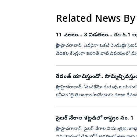
Related News By
11 నెలలు... 8 విడతలు... రూ.5.1 లక
సాక్షి, హైదరాబాద్‌: ఎవరైనా ఒకటి రెండుసార్లు
వేదికల కేంద్రంగా జరిగితే వాటి విషయంలో మర
ప్రైవేట్...
రేవంత్‌ యాచిస్తుండో.. సొమ్మిచ్చివస్తు
సాక్షి, హైదరాబాద్‌: ‘మనకేమో గురువు జయశంకర్
కనీసం ‘జై తెలంగాణ’అనేందుకు కూడా రేవంత్‌
నెలల్లో 7...
సైబర్‌ నేరాల కట్టడిలో రాష్ట్రం నం. 1
సాక్షి, హైదరాబాద్‌: సైబర్‌ నేరాల నియంత్రణ, 