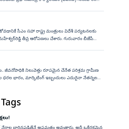
 నిలిచింది. ప్రధానమంత్రి కార్యాలయం (పీఎంఓ) గురువారం
ాచుకోవడానికే సీఎం సహా రాష్ట్ర మంత్రులు విదేశీ పర్యటనలకు
మహేశ్వర్‌రెడ్డి తీవ్ర ఆరోపణలు చేశారు. గురువారం బీజేపీ
ం.. జీవనోపాధికి నిలువెత్తు రూపమైన చేనేత పరిశ్రమ గ్రామీణ
కుల ధరల భారం, మార్కెటింగ్‌ ఇబ్బందులు ఎదురైనా నేతన్నల
 Tags
్షలు!
 సైబర్‌ నేరాల బారినపడితేనే అప్రమత్తం అవుతారు. అదీ ఒకేరకమైన