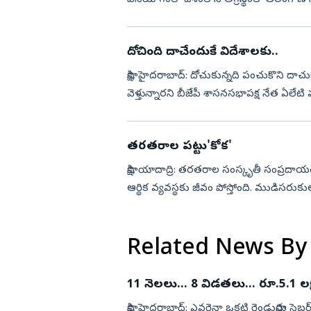
వినియోగంలో దేశంలోనే అగ్రస్థానంలో తెలంగాణ
నిర్వహించిన ప్...
దోచింది దాచేందుకే విదేశాలకు..
సాక్షి, హైదరాబాద్‌: దోచుకున్నది పంచుకొని ద
వెళ్తున్నారని బీజేపీ శాసనసభాపక్ష నేత ఏలేటి 
కార్య...
తరతరాల పట్టు'కోక'
సాక్షి, యాదాద్రి: తరతరాల సంస్కృతీ సంప్రదాయ
ఆర్థిక వ్యవస్థకు జీవం పోస్తోంది. ముడిసరు
మగ్గం సప్...
Related News By
11 నెలలు... 8 విడతలు... రూ.5.1 లక
సాక్షి, హైదరాబాద్‌: ఎవరైనా ఒకటి రెండుసార్లు