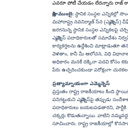
ర్ని నాని ఫైర్
ఎవరూ పోటీ చేయడం లేదన్నారు రాజ్‌ ఠాక్
విజయనగరం
సాక్షి, ముంబై:
స్ధానిక సంస్ధల ఎన్నికల్లో 
పార్వతీపురం మన
మహారాష్ట్ర నవనిర్మాణ్‌ సేన (ఎమ్మెన్నెస్‌) చీ
పశ్చిమ గోదావర
జరగనున్న స్ధానిక సంస్ధల ఎన్నికలపై చర
ఏలూరు
ఎమ్మెన్నెస్‌ పదాధికారులతో సమావేశం నిర
కార్యకర్తలను ఉద్దేశించి మాట్లాడుతూ 
వైఎస్సార్
వెళతాం, కానీ మీ ఆలోచన, విధి విధా
అన్నమయ్య
అధికారం మనకే దక్కినా పదవి కోసం కక్కుర్త
పేరు ఉచ్చరించకుండా పరోక్షంగా చురక
ప్రత్యామ్నాయంగా ఎమ్మెన్నెస్‌
ప్రస్తుతం రాష్ట్ర రాజకీయాలు కింది స్ధ
పనిగట్టుకుని ఎమ్మెన్నెస్‌పై తప్పుడు సందేశా
పదాధికారులు బయటపడతారని, పార్టీకి
చక్కర్లు కొడుతున్నాయి. వాటిని నమ్మవ
సూచించారు. రాష్ట్ర రాజకీయాల్లో కొనసాగు