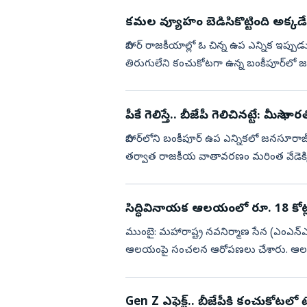
కమల వ్యూహం బెడిసికొట్టింది అక్కడే.
బిహార్‌ రాజకీయాల్లో ఓ చిన్న ఉప ఎన్నిక ఇప్పు
తిరుగులేని కంచుకోటగా ఉన్న బంకీపూర్‌లో జన
సాధించారు....
పీకే గెలిస్తే.. బీజేపీ గెలిచినట్టే: మీసా భార
బిహార్‌లోని బంకీపూర్‌ ఉప ఎన్నికలో జనసూరాజ్
తర్వాత రాజకీయ వాతావరణం మరింత వేడెక్కింది
చేసుకున్న...
సిద్ధివినాయక ఆలయంలో రూ. 18 కోట
ముంబై: మహారాష్ట్ర నవనిర్మాణ సేన (ఎంఎన్‌ఎస్‌
ఆలయంపై సంచలన ఆరోపణలు చేశారు. ఆలయంల
పడుతున్నాయని, ఈ కుంభకోణంప...
Gen Z ఎఫెక్ట్‌.. బీజేపీకి కంచుకోటలో టెన