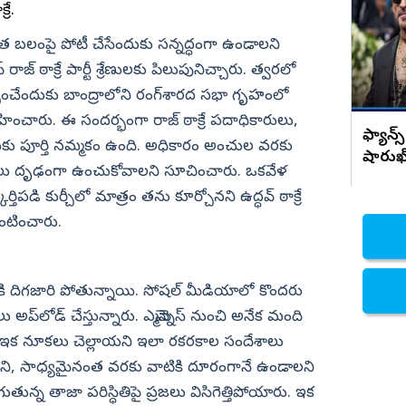
నాని సంచలన రియాక్షన్
రే.
నిజామాబాద్
సొంత బలంపై పోటీ చేసేందుకు సన్నద్ధంగా ఉండాలని
్యం
కామారెడ్డి
ఫ్‌ రాజ్‌ ఠాక్రే పార్టీ శ్రేణులకు పిలుపునిచ్చారు. త్వరలో
ి
రంగారెడ్డి
్చించేందుకు బాంద్రాలోని రంగ్‌శారద సభా గృహంలో
వికారాబాద్
్వహించారు. ఈ సందర్భంగా రాజ్‌ ఠాక్రే పదాధికారులు,
ఫ్యాన్స
తనకు పూర్తి నమ్మకం ఉంది. అధికారం అంచుల వరకు
వరంగల్
షారుఖ
నాలు దృఢంగా ఉంచుకోవాలని సూచించారు. ఒకవేళ
హన్మకొండ
ిపడి కుర్చీలో మాత్రం తను కూర్చోనని ఉద్ధవ్‌ ఠాక్రే
జనగాం
లంటించారు.
జయశంకర్
మహబూబాబాద్
ాయికి దిగజారి పోతున్నాయి. సోషల్‌ మీడియాలో కొందరు
ములుగు
లు అప్‌లోడ్‌ చేస్తున్నారు. ఎమ్మెన్నెస్‌ నుంచి అనేక మంది
 ఇక నూకలు చెల్లాయని ఇలా రకరకాల సందేశాలు
ద్దని, సాధ్యమైనంత వరకు వాటికి దూరంగానే ఉండాలని
తున్న తాజా పరిస్ధితిపై ప్రజలు విసిగెత్తిపోయారు. ఇక