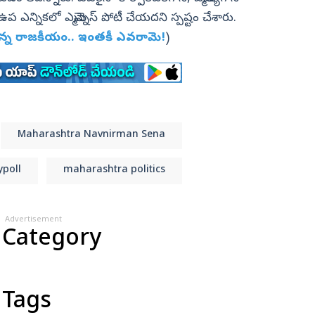
 ఎన్నికలో ఎమ్మెన్నెస్‌ పోటీ చేయదని స్పష్టం చేశారు.
ున్న రాజకీయం.. ఇంతకీ ఎవరామె!
)
Maharashtra Navnirman Sena
ypoll
maharashtra politics
Advertisement
 Category
 Tags