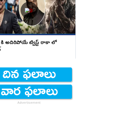
కు షాక్
్ కి అదిరిపోయే ట్విస్ట్ రాకా లో
్
Advertisement