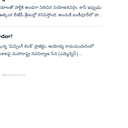
ాలతో పార్టీకి అండగా నిలిచిన నియోజకవర్గం. కానీ ఇప్పుడు
 బీజేపీ శ్రేణుల్లో కనిపిస్తోంది. అందుకే బంకీపూర్‌లో పార్టీ
ూడ‌దా?
మిస్తున్న ‘మిస్సింగ్‌ లింక్‌’ ప్రాజెక్టు, అయోధ్య రామమందిరంలో
శాలపై మహారాష్ట్ర నవనిర్మాణ సేన (ఎమ్మెన్నెస్‌) ...
Advertisement