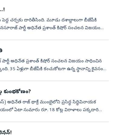
.!
డు పెద్ద చర్చకు దారితీసింది. మూడు దశాబ్దాలుగా బీజేపీకి
సూరాజ్‌ పార్టీ అధినేత ప్రశాంత్‌ కిషోర్‌ సంచలన విజయం
తి
‌ పార్టీ అధినేత ప్రశాంత్‌ కిషోర్‌ సంచలన విజయం సాధించిన
. 35 ఏళ్లుగా బీజేపీకి కంచుకోటగా ఉన్న స్థానాన్ని కైవసం
్ల కుంభకోణం?
) అధినేత రాజ్‌ థాక్రే ముంబైలోని ప్రసిద్ధ సిద్ధివినాయక
ో ఏటా సుమారు రూ. 18 కోట్ల విరాళాలు పక్కదారి
్షన్‌!