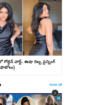
లు
వైట్ డ్రెస్‌లో ప్రగ్యా జైస్వ
మ్యాజిక్... (ఫొటోలు)
రెస్‌లో గోల్డెన్ హార్ట్.. ఈషా రెబ్బ స్టన్నింగ్
!(ఫొటోలు)
o
View all
తెహల్కా మాజీ ఎడిటర్ 