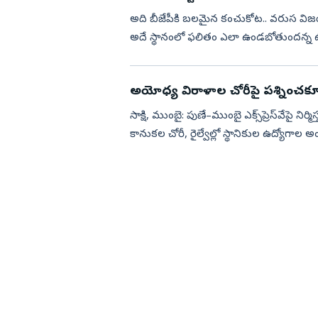
అది బీజేపీకి బలమైన కంచుకోట.. వరుస విజయ
అదే స్థానంలో ఫలితం ఎలా ఉండబోతుందన్న ఉత్కంఠ
క్షేత్ర...
అయోధ్య విరాళాల చోరీపై ప‌శ్నించ‌క
సాక్షి, ముంబై: పుణే–ముంబై ఎక్స్‌ప్రెస్‌వేపై నిర్
కానుకల చోరీ, రైల్వేల్లో స్థానికుల ఉద్యోగాల అం