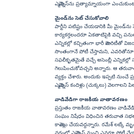
ఎమ్మెన్నెస్‌ను ప్రత్యామ్నాయంగా ఎంచుకు
మైండ్‌ను సెట్‌ చేసుకోవాలి
పార్టీని పటిష్టం చేయడానికి మీ మైండ్‌ను
కార్యకర్తలందరూ ఏకతాటిపైకి వచ్చి ప
ఎన్నికల్లో కచ్చితంగా భారీ మెజారిటీతో వి
సొంతంగానే పోటీ చేస్తామని, ఎవరితోనూ ప
సఫలీకృతమైతే వచ్చే అసెంబ్లీ ఎన్నికల్ల
గెలుపించుకోవచ్చని అన్నారు. ఆ తరువాత
వ్యక్తం చేశారు. అందుకు ఇప్పటి నుంచే ప
ఎమ్మెన్నెస్‌ కందిళ్లు (చుక్కలు) వెలగాలని 
వాడివేడిగా రాజకీయ వాతావరణం
ప్రస్తుతం రాజకీయ వాతావరణం వాడివేడిగా
సంఘం నిషేధం విధించిన తరువాత సభలు
కామెంట్లు చేయవద్దన్నారు. రమేశ్‌ లట్కే
వర్గంలో ఎమ్మెన్నెస్‌ నుంచి ఎవరూ పోటీ చేయ