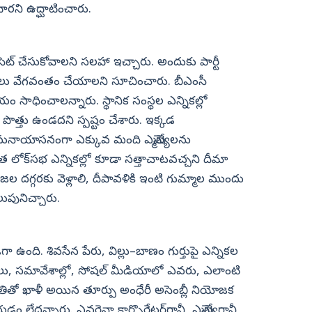
ంటారని ఉద్ఘాటించారు.
 సెట్‌ చేసుకోవాలని సలహా ఇచ్చారు. అందుకు పార్టీ
నులు వేగవంతం చేయాలని సూచించారు. బీఎంసీ
జయం సాధించాలన్నారు. స్థానిక సంస్థల ఎన్నికల్లో
ొత్తు ఉండదని స్పష్టం చేశారు. ఇక్కడ
ో సునాయాసనంగా ఎక్కువ మంది ఎమ్మెల్యేలను
 లోక్‌సభ ఎన్నికల్లో కూడా సత్తాచాటవచ్చని దీమా
్రజల దగ్గరకు వెళ్లాలి, దీపావళికి ఇంటి గుమ్మాల ముందు
పిలుపునిచ్చారు.
 ఉంది. శివసేన పేరు, విల్లు–బాణం గుర్తుపై ఎన్నికల
, సమావేశాల్లో, సోషల్‌ మీడియాలో ఎవరు, ఎలాంటి
 మృతితో ఖాళీ అయిన తూర్పు అంధేరీ అసెంబ్లీ నియోజక
డం లేదన్నారు. ఎవరైనా కార్పొరేటర్‌గానీ, ఎమ్మెల్యేగానీ