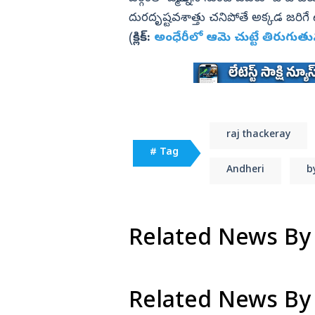
దురదృష్టవశాత్తు చనిపోతే అక్కడ జరిగే ఉప
(
క్లిక్:
అంధేరీలో ఆమె చుట్టే తిరుగుత
raj thackeray
# Tag
Andheri
b
Related News By
Related News By