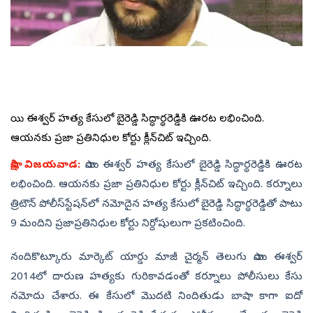
సాయి ఈశ్వర్‌ హత్య కేసులో బైరెడ్డి సిద్ధార్థరెడ్డికి ఊరట లభించింది.
ఆయనకు ప్రజా ప్రతినిధుల కోర్టు క్లీన్‌చిట్‌ ఇచ్చింది.
సాక్షి, విజయవాడ:
సాయి ఈశ్వర్‌ హత్య కేసులో బైరెడ్డి సిద్ధార్థరెడ్డికి ఊరట
లభించింది. ఆయనకు ప్రజా ప్రతినిధుల కోర్టు క్లీన్‌చిట్‌ ఇచ్చింది. కర్నూలు
త్రిటౌన్‌ పోలీస్‌స్టేషన్‌లో నమోదైన హత్య కేసులో బైరెడ్డి సిద్ధార్థరెడ్డితో పాటు
9 మందిని ప్రజాప్రతినిధుల కోర్టు నిర్దోషులుగా ప్రకటించింది.
నందికొట్కూరు మార్కెట్ యార్డు మాజీ చైర్మన్ తెలుగు సాయి ఈశ్వర్
2014లో దారుణ హత్యకు గురికావడంతో కర్నూలు పోలీసులు కేసు
నమోదు చేశారు. ఈ కేసులో మొదటి నిందితుడు బాషా కాగా ఐదో