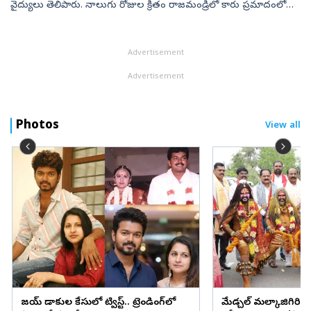
వైద్యులు తెలిపారు. నాలుగు రోజుల క్రితం రాజమండ్రిలో కారు ప్రమాదంలో
ప్రియాంక గాయపడిన సంగతి తెలిసిందే. మద్యం మత్తులో ప్రియాంక బైక్‌ను
యు...
Advertisement
Advertisement
Photos
View all
విజయ్ విడాకుల కేసులో ట్విస్ట్.. ట్రెండింగ్‌లో
మేడ్చల్ మల్కాజిగిరి జిల్