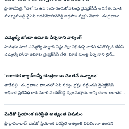
సాక్షి, తాడేపల్లి: ‘‘దిశ”ను ఉపసంహరించుకోవటంపై వైఎస్సార్‌సీపీ అధినేత, మాజీ
ముఖ్యమంత్రి వైఎస్ జగన్‌మోహన్‌రెడ్డి ఆగ్రహం వ్యక్తం చేశారు. చంద్రబాబు
ప్రభుత్వం తీసుకున్న నిర్ణయంపై ఆయన మండిపడ్డారు. ఆంధ్రప్రదే...
ఎమ్మెల్యే బోండా ఉమాకు పేర్నినాని వార్నింగ్
పామర్రు: మాజీ ఎమ్మెల్యే మల్లాది విష్ణు దీక్షా శిభిరంపై దాడికి ఉసిగొల్పిన టీడీపీ
ఎమ్మెల్యే బోండా ఉమాకు వైఎస్సార్‌సీపీ నేత, మాజీ మంత్రి పేర్ని నాని స్ట్రాంగ్‌
వార్నింగ్‌ ఇచ్చారు. మల్లాది విష్ణు శిబిరంపై...
‘అరాచక బ్యాచ్‌లన్నీ చంద్రబాబు చెంతనే ఉన్నాయి’
తాడేపల్లి : చంద్రబాబు పాలనలో ఏపీ సర్వం భ్రష్టు పట్టిందని వైఎస్సార్‌సీపీ
అధికార ప్రతినిధి కారుమూరి వెంకట్‌రెడ్డి ధ్వజమెత్తారు. అన్ని రకాల అరాచక
బ్యాచ్‌లన్నీ చంద్రబాబు చెంతనే ఉన్నాయని, అలాంటి చంద్రబాబు...
మెడికో ప్రియాంక పరిస్థితి అత్యంత విషమం
సాక్షి, హైదరాబాద్‌: మెడికో ప్రియాంక పరిస్థితి అత్యంత విషమంగా ఉందని