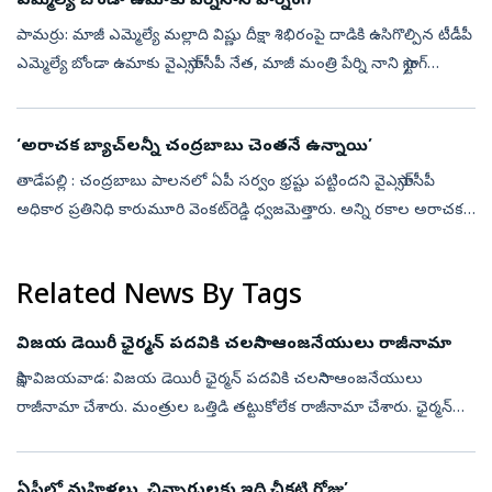
ఎమ్మెల్యే బోండా ఉమాకు పేర్నినాని వార్నింగ్
పామర్రు: మాజీ ఎమ్మెల్యే మల్లాది విష్ణు దీక్షా శిభిరంపై దాడికి ఉసిగొల్పిన టీడీపీ
ఎమ్మెల్యే బోండా ఉమాకు వైఎస్సార్‌సీపీ నేత, మాజీ మంత్రి పేర్ని నాని స్ట్రాంగ్‌
వార్నింగ్‌ ఇచ్చారు. మల్లాది విష్ణు శిబిరంపై...
‘అరాచక బ్యాచ్‌లన్నీ చంద్రబాబు చెంతనే ఉన్నాయి’
తాడేపల్లి : చంద్రబాబు పాలనలో ఏపీ సర్వం భ్రష్టు పట్టిందని వైఎస్సార్‌సీపీ
అధికార ప్రతినిధి కారుమూరి వెంకట్‌రెడ్డి ధ్వజమెత్తారు. అన్ని రకాల అరాచక
బ్యాచ్‌లన్నీ చంద్రబాబు చెంతనే ఉన్నాయని, అలాంటి చంద్రబాబు...
Related News By Tags
విజయ డెయిరీ ఛైర్మన్‌ పదవికి చలసాని ఆంజనేయులు రాజీనామా
సాక్షి, విజయవాడ: విజయ డెయిరీ ఛైర్మన్‌ పదవికి చలసాని ఆంజనేయులు
రాజీనామా చేశారు. మంత్రుల ఒత్తిడి తట్టుకోలేక రాజీనామా చేశారు. ఛైర్మన్
పదవికి రాజీనామా చేయాలంటూ నిన్నటి నుంచి చలసాని ఆంజనేయులపై తీవ్ర
ఒత్తిడ...
ఏపీలో మహిళలు, చిన్నారులకు ఇది చీకటి రోజు’