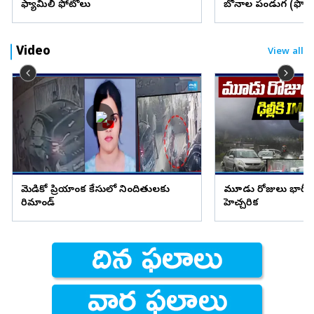
ఫ్యామిలీ ఫోటోలు
బోనాల పండుగ (ఫొటో
Video
View all
మెడికో ప్రియాంక కేసులో నిందితులకు
మూడు రోజులు భారీ వ
రిమాండ్
హెచ్చరిక