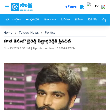
custom menu
Skip to main content
ePaper
TV
హోం
వార్తలు
ఆంధ్రప్రదేశ్
తెలంగాణ
సినిమా
క్రీడలు
బిజినెస్
ఫ్యామ
Breadcrumb
Home
Telugu-News
Politics
హత్య కేసులో బైరెడ్డి సిద్ధార్థరెడ్డికి క్లీన్‌చిట్‌
Nov 13 2024 2:39 PM
| Updated on
Nov 13 2024 4:27 PM