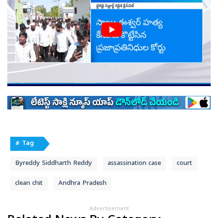
# Tag
Byreddy Siddharth Reddy
assassination case
court
clean chit
Andhra Pradesh
Advertisement