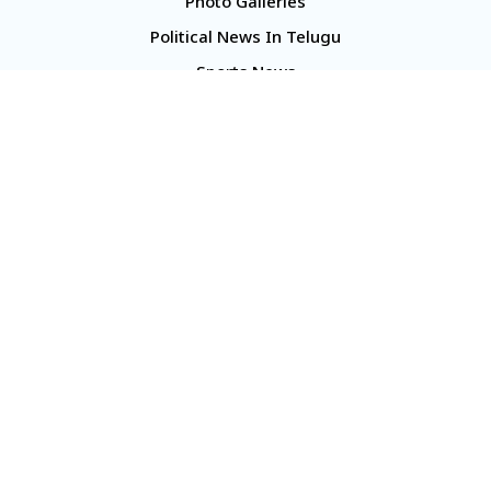
Photo Galleries
Political News In Telugu
Sports News
TS Politics News
Telangana News
Telugu Movie Reviews
Company
About Us
Contact Us
Media Kit
Terms And Conditions