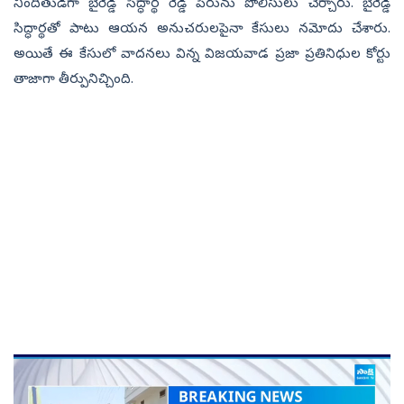
నిందితుడిగా బైరెడ్డి సిద్ధార్థ రెడ్డి పేరును పోలీసులు చేర్చారు. బైరెడ్డి
సిద్ధార్థతో పాటు ఆయన అనుచరులపైనా కేసులు నమోదు చేశారు.
అయితే ఈ కేసులో వాదనలు విన్న విజయవాడ ప్రజా ప్రతినిధుల కోర్టు
తాజాగా తీర్పునిచ్చింది.