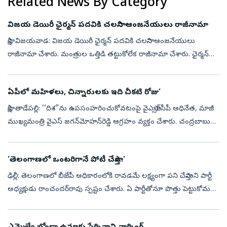
Related News By Category
విజయ డెయిరీ ఛైర్మన్‌ పదవికి చలసాని ఆంజనేయులు రాజీనామా
సాక్షి, విజయవాడ: విజయ డెయిరీ ఛైర్మన్‌ పదవికి చలసాని ఆంజనేయులు
రాజీనామా చేశారు. మంత్రుల ఒత్తిడి తట్టుకోలేక రాజీనామా చేశారు. ఛైర్మన్
పదవికి రాజీనామా చేయాలంటూ నిన్నటి నుంచి చలసాని ఆంజనేయులపై తీవ్ర
ఒత్తిడ...
ఏపీలో మహిళలు, చిన్నారులకు ఇది చీకటి రోజు’
సాక్షి, తాడేపల్లి: ‘‘దిశ”ను ఉపసంహరించుకోవటంపై వైఎస్సార్‌సీపీ అధినేత, మాజీ
ముఖ్యమంత్రి వైఎస్ జగన్‌మోహన్‌రెడ్డి ఆగ్రహం వ్యక్తం చేశారు. చంద్రబాబు
ప్రభుత్వం తీసుకున్న నిర్ణయంపై ఆయన మండిపడ్డారు. ఆంధ్రప్రదే...
‘తెలంగాణలో ఒంటరిగానే పోటీ చేస్తాం..’
ఢిల్లీ: తెలంగాణలో బీజేపీ అధికారంలోకి రావడమే లక్ష్యంగా పని చేస్తామని పార్టీ
అధ్యక్షుడు రాంచందర్‌రావు స్పష్టం చేశారు. ఏ పార్టీతోనూ పొత్తు పెట్టుకోమని,
ఒంటరిగానే తెలంగాణలో పోటీకి దిగుతామన్నారు.ఢిల్లీలో బ...