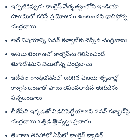
ఇప్పటికిప్పుడు కాంగ్రెస్‌ నేతృత్వంలోని ఇండియా
కూటమిలో కలిస్తే ప్రయోజనం ఉంటుందని భావిస్తోన్న
చంద్రబాబు
అదే విషయాన్ని పవన్‌ కళ్యాణ్‌కు చెప్పిన చంద్రబాబు
అసలు తెలంగాణలో కాంగ్రెస్‌ను గెలిపించిందే
తెలుగుదేశమని చెబుతోన్న చంద్రబాబు
ఇటీవల గాంధీభవన్‌లో జరిగిన విజయోత్సవాల్లో
కాంగ్రెస్‌ జెండాతో పాటు రెపరెపలాడిన తెలుగుదేశం
పచ్చజెండాలు
బీజేపీని ఇక్కడితో విడిచిపెట్టేయాలని పవన్‌ కళ్యాణ్‌పై
చంద్రబాబు ఒత్తిడి తెస్తున్నట్టు ప్రచారం
తెలంగాణ తరహాలో ఏపీలో కాంగ్రెస్‌ క్యాడర్‌