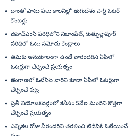
దాంతో పాటు పలు కాలనీల్లో తెలుగుదేశం పార్టీ ఓటర్‌
కౌంటర్లు
జిహెచ్ఎంసి పరిధిలోని నిజాంపేట్, కుత్బుల్లాపూర్
పరిధిలో ఓటు నమోదు కేంద్రాలు
తమకు అనుకూలంగా ఉండే వారందరిని ఏపీలో
ఓటర్లుగా చేర్పించే ప్రయత్నం
తెలంగాణలో ఓటేసిన వారిని కూడా ఏపీలో ఓటర్లుగా
చేర్పించే కుట్ర
ప్రతీ నియోజకవర్గంలో కనీసం 5వేల మందిని కొత్తగా
చేర్పించే ప్రయత్నం
ఎన్నికల రోజు వీరందరిని తరలించి టిడిపికి ఓటేయించే