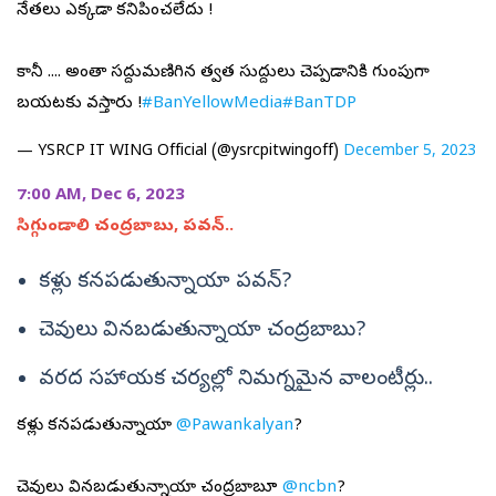
నేతలు ఎక్కడా కనిపించలేదు !
కానీ .... అంతా సద్దుమణిగిన తర్వాత సుద్దులు చెప్పడానికి గుంపుగా
బయటకు వస్తారు !
#BanYellowMedia
#BanTDP
— YSRCP IT WING Official (@ysrcpitwingoff)
December 5, 2023
7:00 AM, Dec 6, 2023
సిగ్గుండాలి చంద్రబాబు, పవన్‌..
కళ్లు కనపడుతున్నాయా పవన్‌?
చెవులు వినబడుతున్నాయా చంద్రబాబు?
వరద సహాయక చర్యల్లో నిమగ్నమైన వాలంటీర్లు..
కళ్లు కనపడుతున్నాయా
@Pawankalyan
?
చెవులు వినబడుతున్నాయా చంద్రబాబూ
@ncbn
?