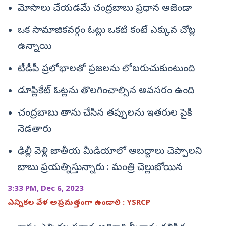
మోసాలు చేయడమే చంద్రబాబు ప్రధాన అజెండా
ఒక సామాజికవర్గం ఓట్లు ఒకటి కంటే ఎక్కువ చోట్ల
ఉన్నాయి
టీడీపీ ప్రలోభాలతో ప్రజలను లోబరుచుకుంటుంది
డూప్లికేట్ ఓట్లను తొలగించాల్సిన అవసరం ఉంది
చంద్రబాబు తాను చేసిన తప్పులను ఇతరుల పైకి
నెడతారు
ఢిల్లీ వెళ్లి జాతీయ మీడియాలో అబద్దాలు చెప్పాలని
బాబు ప్రయత్నిస్తున్నారు : మంత్రి చెల్లుబోయిన
3:33 PM, Dec 6, 2023
ఎన్నికల వేళ అప్రమత్తంగా ఉండాలి : YSRCP