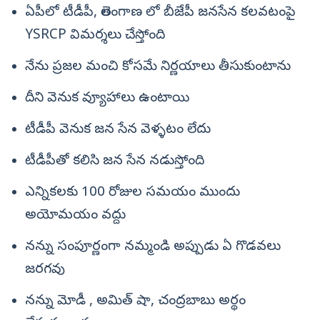
ఏపీలో టీడీపీ, తెలంగాణ లో బీజేపీ జనసేన కలవటంపై
YSRCP విమర్శలు చేస్తోంది
నేను ప్రజల మంచి కోసమే నిర్ణయాలు తీసుకుంటాను
దీని వెనుక వ్యూహాలు ఉంటాయి
టీడీపీ వెనుక జన సేన వెళ్ళటం లేదు
టీడీపీతో కలిసి జన సేన నడుస్తోంది
ఎన్నికలకు 100 రోజుల సమయం ముందు
అయోమయం వద్దు
నన్ను సంపూర్ణంగా నమ్మండి అప్పుడు ఏ గొడవలు
జరగవు
నన్ను మోడీ , అమిత్ షా, చంద్రబాబు అర్థం