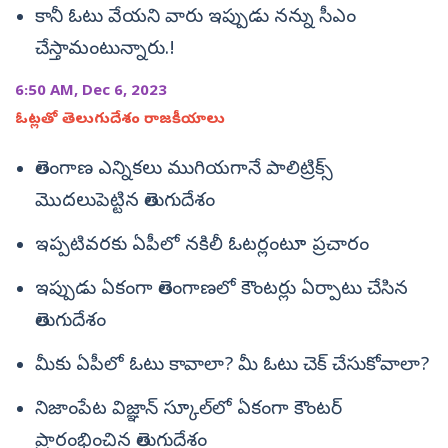
కానీ ఓటు వేయని వారు ఇప్పుడు నన్ను సీఎం
చేస్తామంటున్నారు.!
6:50 AM, Dec 6, 2023
ఓట్లతో తెలుగుదేశం రాజకీయాలు
తెలంగాణ ఎన్నికలు ముగియగానే పాలిట్రిక్స్‌
మొదలుపెట్టిన తెలుగుదేశం
ఇప్పటివరకు ఏపీలో నకిలీ ఓటర్లంటూ ప్రచారం
ఇప్పుడు ఏకంగా తెలంగాణలో కౌంటర్లు ఏర్పాటు చేసిన
తెలుగుదేశం
మీకు ఏపీలో ఓటు కావాలా? మీ ఓటు చెక్‌ చేసుకోవాలా?
నిజాంపేట విజ్ఞాన్‌ స్కూల్‌లో ఏకంగా కౌంటర్‌
ప్రారంభించిన తెలుగుదేశం