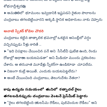
టీడీపీ సీనియర్‌ నాయకులు, మాజీ వ్యవసాయశాఖ మంత్రి వడ్డే
శోభనాద్రీశ్వరరావు
►అమరావతిలో భూములు ఇవ్వడానికి ఇష్టపడని రైతుల పొలాలను
చంద్రబాబు తగలబెట్టించారని అక్కడి స్థానిక అధికారులు నాకు చెప్పారు
ఆనాటి స్పీకర్‌ కోడెల చౌదరి
చంద్రబాబు కట్టిన తాత్కాలిక భవనాల్లో ఒకటైన అసెంబ్లీలో వర్షం
వచ్చినప్పుడు నీళ్లు కారితే ...
►"ఇది విపక్షాలు చేయించిన పనే అని సీసీటీవీ ఫుటేజి ఉంది, రెండు
రోజుల్లో ఆధారాలు బయటపెడతా" అని మీడియా ముందు ప్రకటనలు
చేశారు. ఆ తరువాత మూడేళ్లు స్పీకర్‌గా ఉండికూడా చూపలేదు.
►నిజంగా కుట్రే అయితే.. ఎందుకు బయటపెట్టలేదు?
►అంటే చేయించింది చంద్రబాబు, తెలుగుదేశం నేతలా?
కాపు ఉద్యమ సమయంలో తునిలో రత్నాచల్‌ రైలు
తగలబడినప్పుడు చంద్రబాబు వెంటనే ప్రెస్‌మీట్‌ పెట్టారు
►"రైలు తగలబెట్టింది రాయలసీమ రౌడీలు, పులివెందుల రౌడీలు" అని