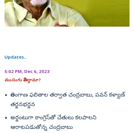
Updates..
5:02 PM, Dec 6, 2023
ముసుగు తీసేద్దామా?
తెలంగాణ ఫలితాల తర్వాత చంద్రబాబు, పవన్‌ కళ్యాణ్‌
తర్జనభర్జన
అర్జంటుగా కాంగ్రెస్‌తో చేతులు కలపాలని
ఆరాటపడుతోన్న చంద్రబాబు