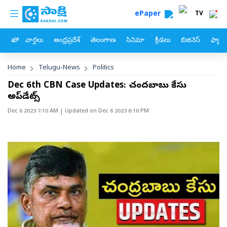
custom menu
Skip to main content
ePaper
TV
హోం
వార్తలు
ఆంధ్రప్రదేశ్
తెలంగాణ
సినిమా
క్రీడలు
బిజినెస్
ఫ్యామ
Breadcrumb
Home
Telugu-News
Politics
Dec 6th CBN Case Updates: చంద్రబాబు కేసు
అప్‌డేట్స్‌
Dec 6 2023 7:10 AM
| Updated on
Dec 6 2023 6:10 PM