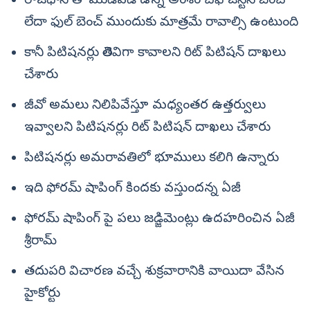
రాజధాని తో ముడిపడి ఉన్న అంశం చీఫ్‌ జస్టిస్‌ బెంచ్
లేదా ఫుల్ బెంచ్ ముందుకు మాత్రమే రావాల్సి ఉంటుంది
కానీ పిటిషనర్లు తెలివిగా కావాలని రిట్ పిటిషన్ దాఖలు
చేశారు
జీవో అమలు నిలిపివేస్తూ మధ్యంతర ఉత్తర్వులు
ఇవ్వాలని పిటిషనర్లు రిట్ పిటిషన్ దాఖలు చేశారు
పిటిషనర్లు అమరావతిలో భూములు కలిగి ఉన్నారు
ఇది ఫోరమ్ షాపింగ్ కిందకు వస్తుందన్న ఏజీ
ఫోరమ్ షాపింగ్ పై పలు జడ్జిమెంట్లు ఉదహరించిన ఏజీ
శ్రీరామ్
తదుపరి విచారణ వచ్చే శుక్రవారానికి వాయిదా వేసిన
హైకోర్టు