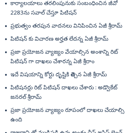
కార్యాలయాలు తరలింపునుకు సంబంధించిన జీవో
2283ను సవాల్ చేస్తూ పిటిషన్
ప్రభుత్వం తరపున వాదనలు వినిపించిన ఏజీ శ్రీరామ్
పిటిషన్ కు విచారణ అర్హత లేదన్న ఏజీ శ్రీరామ్
ప్రజా ప్రయోజన వ్యాజ్యం వేయాల్సిన అంశాన్ని రిట్
పిటిషన్ గా దాఖలు చేశారన్న ఏజీ శ్రీరాం
ఇదే విషయాన్ని కోర్టు దృష్టికి తెచ్చిన ఏజీ శ్రీరామ్
పిటిషనర్లు రిట్ పిటిషన్ దాఖలు చేశారు : అడ్వొకేట్‌
జనరల్‌ శ్రీరామ్
ప్రజా ప్రయోజన వ్యాజ్యం రూపంలో దాఖలు చేయాల్సి
ఉంది