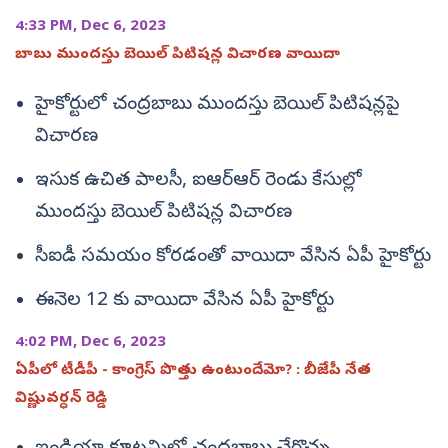
4:33 PM, Dec 6, 2023
బాబు ముందస్తు బెయిల్‌ పిటిషన్ల విచారణ వాయిదా
హైకోర్టులో చంద్రబాబు ముందస్తు బెయిల్ పిటిషన్లపై
విచారణ
ఇసుక ఉచిత పాలసీ, ఐఆర్ఆర్ రెండు కేసుల్లో
ముందస్తు బెయిల్ పిటిషన్ల విచారణ
సీఐడీ సమయం కోరడంతో వాయిదా వేసిన ఏపీ హైకోర్టు
ఈనెల 12 కు వాయిదా వేసిన ఏపీ హైకోర్టు
4:02 PM, Dec 6, 2023
ఏపీలో టీడీపీ - కాంగ్రెస్ పొత్తు ఉంటుందేమో? : బీజేపీ నేత
విష్ణువర్ధన్ రెడ్డి