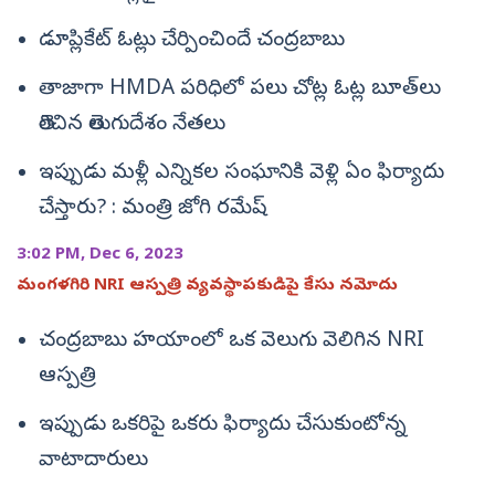
డూప్లికేట్‌ ఓట్లు చేర్పించిందే చంద్రబాబు
తాజాగా HMDA పరిధిలో పలు చోట్ల ఓట్ల బూత్‌లు
తెరిచిన తెలుగుదేశం నేతలు
ఇప్పుడు మళ్లీ ఎన్నికల సంఘానికి వెళ్లి ఏం ఫిర్యాదు
చేస్తారు? : మంత్రి జోగి రమేష్
3:02 PM, Dec 6, 2023
మంగళగిరి NRI ఆస్పత్రి వ్యవస్థాపకుడిపై కేసు నమోదు
చంద్రబాబు హయాంలో ఒక వెలుగు వెలిగిన NRI
ఆస్పత్రి
ఇప్పుడు ఒకరిపై ఒకరు ఫిర్యాదు చేసుకుంటోన్న
వాటాదారులు