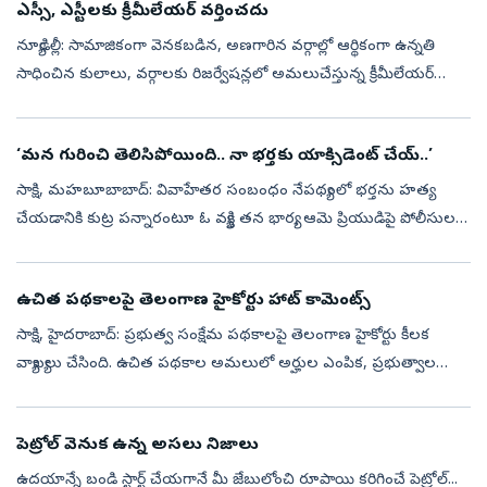
ఎస్సీ, ఎస్టీలకు క్రీమీలేయర్‌ వర్తించదు
న్యూఢిల్లీ: సామాజికంగా వెనకబడిన, అణగారిన వర్గాల్లో ఆర్థికంగా ఉన్నతి
సాధించిన కులాలు, వర్గాలకు రిజర్వేషన్లలో అమలుచేస్తున్న క్రీమీలేయర్‌
విధానం ఎస్సీ, ఎస్టీలకు వర్తించదని సర్వోన్నత న్యాయస్థానంలో కేంద్ర ...
‘మన గురించి తెలిసిపోయింది.. నా భర్తకు యాక్సిడెంట్‌ చేయ్‌..’
సాక్షి, మహబూబాబాద్: వివాహేతర సంబంధం నేపథ్యంలో భర్తను హత్య
చేయడానికి కుట్ర పన్నారంటూ ఓ వ్యక్తి తన భార్య, ఆమె ప్రియుడిపై పోలీసులకు
ఫిర్యాదు చేశాడు. ఈ ఘటన మహబూబాబాద్ జిల్లాలో కలకలం రేపింది.
సదరు భర్త.. త...
ఉచిత పథకాలపై తెలంగాణ హైకోర్టు హాట్‌ కామెంట్స్‌
సాక్షి, హైదరాబాద్‌: ప్రభుత్వ సంక్షేమ పథకాలపై తెలంగాణ హైకోర్టు కీలక
వ్యాఖ్యలు చేసింది. ఉచిత పథకాల అమలులో అర్హుల ఎంపిక, ప్రభుత్వాల
బాధ్యతపై కోర్టు పలు ప్రశ్నలు లేవనెత్తింది. శుక్రవారం ఒక కేసు విచారణ
సంద...
పెట్రోల్ వెనుక ఉన్న అసలు నిజాలు
ఉదయాన్నే బండి స్టార్ట్ చేయగానే మీ జేబులోంచి రూపాయి కరిగించే పెట్రోల్...