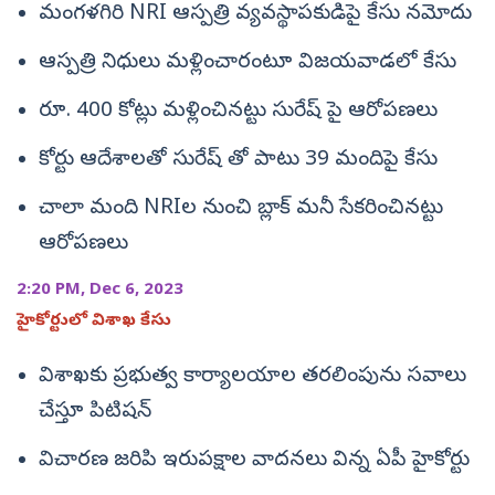
మంగళగిరి NRI ఆస్పత్రి వ్యవస్థాపకుడిపై కేసు నమోదు
ఆస్పత్రి నిధులు మళ్లించారంటూ విజయవాడలో కేసు
రూ. 400 కోట్లు మళ్లించినట్టు సురేష్ పై ఆరోపణలు
కోర్టు ఆదేశాలతో సురేష్ తో పాటు 39 మందిపై కేసు
చాలా మంది NRIల నుంచి బ్లాక్‌ మనీ సేకరించినట్టు
ఆరోపణలు
2:20 PM, Dec 6, 2023
హైకోర్టులో విశాఖ కేసు
విశాఖకు ప్రభుత్వ కార్యాలయాల తరలింపును సవాలు
చేస్తూ పిటిషన్
విచారణ జరిపి ఇరుపక్షాల వాదనలు విన్న ఏపీ హైకోర్టు