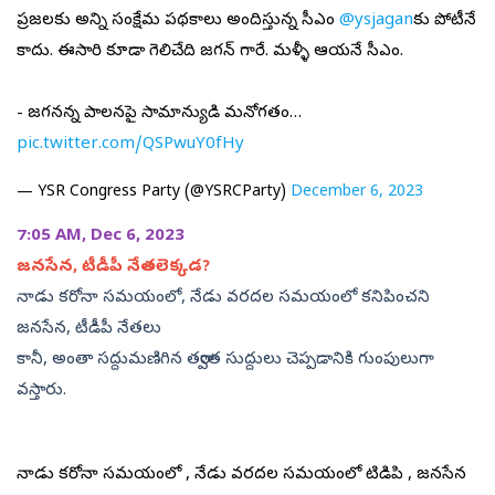
ప్రజలకు అన్ని సంక్షేమ పథకాలు అందిస్తున్న సీఎం
@ysjagan
కు పోటీనే
కాదు. ఈసారి కూడా గెలిచేది జగన్ గారే. మళ్ళీ ఆయనే సీఎం.
- జగనన్న పాలనపై సామాన్యుడి మనోగతం…
pic.twitter.com/QSPwuY0fHy
— YSR Congress Party (@YSRCParty)
December 6, 2023
7:05 AM, Dec 6, 2023
జనసేన, టీడీపీ నేతలెక్కడ?
నాడు కరోనా సమయంలో, నేడు వరదల సమయంలో కనిపించని
జనసేన, టీడీపీ నేతలు
కానీ, అంతా సద్దుమణిగిన తర్వాత సుద్దులు చెప్పడానికి గుంపులుగా
వస్తారు.
నాడు కరోనా సమయంలో , నేడు వరదల సమయంలో టిడిపి , జనసేన