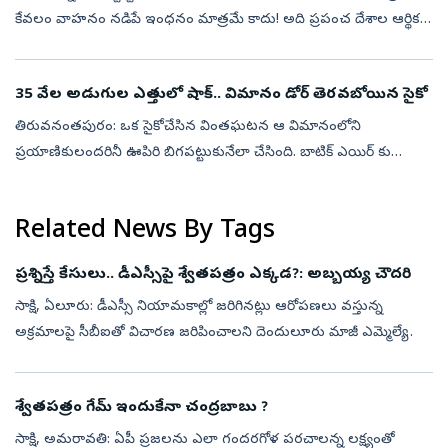
కేవలం వాహనం నడిపే ఇంధనం మాత్రమే కాదు! అది ప్రపంచ దేశాల ఆర్థిక
వ్యవస్థలను శాసించే అదృశ్య శక్తి. భూగర్భంలోని వేల అడుగుల లోతులో నల్...
35 వేల అడుగుల ఎత్తులో షాక్.. విమానం డోర్ తెరవబోయిన సైకో
తిరువనంతపురం: ఒక సైకోచేసిన వింతఘటన ఆ విమానంలోని
ప్రయాణికులందరినీ ఊపిరి బిగపట్టుకునేలా చేసింది. బాటిక్ ఎయిర్ కు
చెందిన OD-231 విమానం మలేషియాలోని కౌలాలంపూర్ నుంచి వస్తుంది.
అంతా ప్రయాణంలో సేదతీరుతుండగా ...
Related News By Tags
ప్రశ్నిస్తే కేసులు.. డీఎస్సీపై శ్వేతపత్రం ఎక్కడ?: అబ్బయ్య చౌదరి
సాక్షి, ఏలూరు: డీఎస్సీ నియామకాల్లో జరిగినట్లు ఆరోపణలు వస్తున్న
అక్రమాలపై సీబీఐతో విచారణ జరిపించాలని దెందులూరు మాజీ ఎమ్మెల్యే
అబ్బయ్య చౌదరి డిమాండ్ చేశారు. ప్రజాస్వామ్యంలో ప్రశ్నించే గొంతును నొక్కే
ప్ర...
శ్వేతపత్రం గేమ్‌ ఇందుకేనా చంద్రబాబు ?
సాక్షి, అమరావతి: ఏపీ ప్రజలను ఎలా గందరగోళ పరచాలన్న లక్ష్యంతో