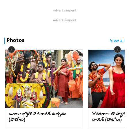
Advertisement
Advertisement
Photos
View all
ఒంగోలు : భక్తితో వేల్ కావడి ఉత్సవం
'కనకరాజు'తో హ్యాట్రిక్ 
(ఫొటోలు)
నాయక్ (ఫొటోలు)