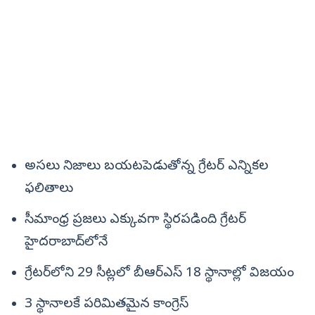
అసలు నిజాలు బయటపెడుతోన్న గ్రేటర్‌ ఎన్నికల
ఫలితాలు
సీమాంధ్ర ప్రజలు ఎక్కువగా స్థిరపడింది గ్రేటర్‌
హైదరాబాద్‌లోనే
గ్రేటర్‌లోని 29 సీట్లలో బీఆర్‌ఎస్‌ 18 స్థానాల్లో విజయం
3 స్థానాలకే పరిమితమైన కాంగ్రెస్