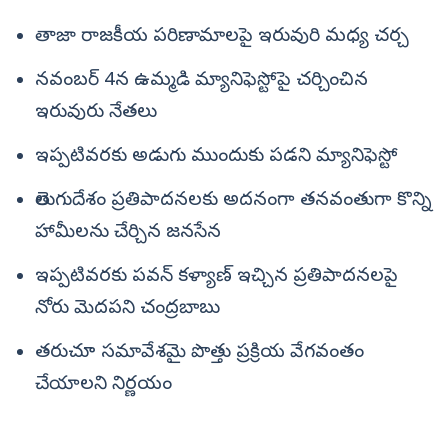
తాజా రాజకీయ పరిణామాలపై ఇరువురి మధ్య చర్చ
నవంబర్ 4న ఉమ్మడి మ్యానిఫెస్టోపై చర్చించిన
ఇరువురు నేతలు
ఇప్పటివరకు అడుగు ముందుకు పడని మ్యానిఫెస్టో
తెలుగుదేశం ప్రతిపాదనలకు అదనంగా తనవంతుగా కొన్ని
హామీలను చేర్చిన జనసేన
ఇప్పటివరకు పవన్‌ కళ్యాణ్‌ ఇచ్చిన ప్రతిపాదనలపై
నోరు మెదపని చంద్రబాబు
తరుచూ సమావేశమై పొత్తు ప్రక్రియ వేగవంతం
చేయాలని నిర్ణయం