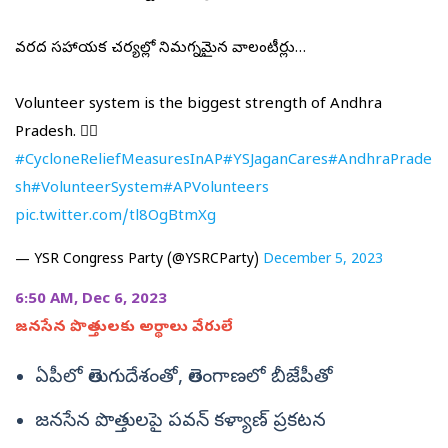
వరద సహాయక చర్యల్లో నిమగ్నమైన వాలంటీర్లు…
Volunteer system is the biggest strength of Andhra
Pradesh. ☝🏻
#CycloneReliefMeasuresInAP
#YSJaganCares
#AndhraPrade
sh
#VolunteerSystem
#APVolunteers
pic.twitter.com/tl8OgBtmXg
— YSR Congress Party (@YSRCParty)
December 5, 2023
6:50 AM, Dec 6, 2023
జనసేన పొత్తులకు అర్థాలు వేరులే
ఏపీలో తెలుగుదేశంతో, తెలంగాణలో బీజేపీతో
జనసేన పొత్తులపై పవన్ కళ్యాణ్‌ ప్రకటన