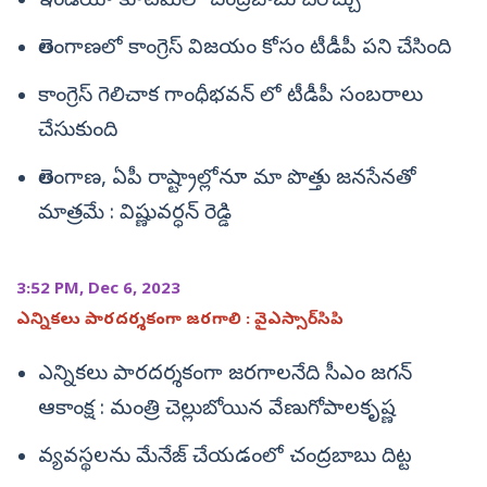
ఇండియా కూటమిలో చంద్రబాబు చేరొచ్చు
తెలంగాణలో కాంగ్రెస్ విజయం కోసం టీడీపీ పని చేసింది
కాంగ్రెస్ గెలిచాక గాంధీభవన్ లో టీడీపీ సంబరాలు
చేసుకుంది
తెలంగాణ, ఏపీ రాష్ట్రాల్లోనూ మా పొత్తు జనసేనతో
మాత్రమే : విష్ణువర్ధన్ రెడ్డి
3:52 PM, Dec 6, 2023
ఎన్నికలు పారదర్శకంగా జరగాలి : వైఎస్సార్‌సిపి
ఎన్నికలు పారదర్శకంగా జరగాలనేది సీఎం జగన్
ఆకాంక్ష : మంత్రి చెల్లుబోయిన వేణుగోపాలకృష్ణ
వ్యవస్థలను మేనేజ్ చేయడంలో చంద్రబాబు దిట్ట