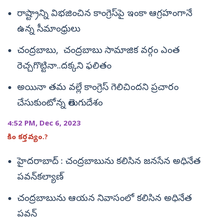
రాష్ట్రాన్ని విభజించిన కాంగ్రెస్‌పై ఇంకా ఆగ్రహంగానే
ఉన్న సీమాంధ్రులు
చంద్రబాబు, చంద్రబాబు సామాజిక వర్గం ఎంత
రెచ్చగొట్టినా..దక్కని ఫలితం
అయినా తమ వల్లే కాంగ్రెస్‌ గెలిచిందని ప్రచారం
చేసుకుంటోన్న తెలుగుదేశం
4:52 PM, Dec 6, 2023
కిం కర్తవ్యం.?
హైదరాబాద్ : చంద్రబాబును కలిసిన జనసేన అధినేత
పవన్‌కల్యాణ్
చంద్రబాబును ఆయన నివాసంలో కలిసిన అధినేత
పవన్