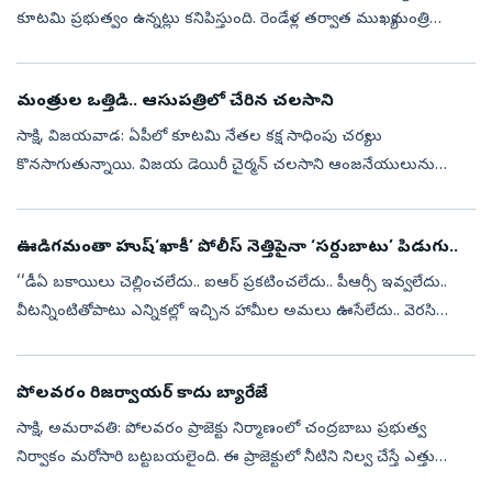
కూటమి ప్రభుత్వం ఉన్నట్లు కనిపిస్తుంది. రెండేళ్ల తర్వాత ముఖ్యమంత్రి
చంద్రబాబు నాయుడు రాష్ట్ర ఆర్దిక పరిస్థితిపై శ్వేతపత్రం ఇవ్వవలసిన
అవసరం ఏ...
మంత్రుల ఒత్తిడి.. ఆసుపత్రిలో చేరిన చలసాని
సాక్షి, విజయవాడ: ఏపీలో కూటమి నేతల కక్ష సాధింపు చర్యలు
కొనసాగుతున్నాయి. విజయ డెయిరీ చైర్మన్‌ చలసాని ఆంజనేయులును
మంత్రులు టార్గెట్‌ చేసి రాజీనామా చేయాలని ఒత్తిడికి గురిచేస్తున్నారు. ఈ
క్రమంలో తీవ్ర ఒత్త...
ఊడిగమంతా హుష్‌‘ఖాకీ’ పోలీస్‌ నెత్తిపైనా ‘సర్దుబాటు’ పిడుగు..
‘‘డీఏ బకాయిలు చెల్లించలేదు.. ఐఆర్‌ ప్రకటించలేదు.. పీఆర్సీ ఇవ్వలేదు..
వీటన్నింటితోపాటు ఎన్నికల్లో ఇచ్చిన హామీల అమలు ఊసేలేదు.. వెరసి
చంద్రబాబు ప్రభుత్వంపై రెండేళ్లకే ఉద్యోగ వర్గాల్లో తీవ్ర వ్యతిరేకత పె...
పోలవరం రిజర్వాయర్‌ కాదు బ్యారేజే
సాక్షి, అమరావతి: పోలవరం ప్రాజెక్టు నిర్మాణంలో చంద్రబాబు ప్రభుత్వ
నిర్వాకం మరోసారి బట్టబయలైంది. ఈ ప్రాజెక్టులో నీటిని నిల్వ చేస్తే ఎత్తు
45.72 మీటర్లు కాదు.. 41.15 మీటర్లేనని కేంద్రం పునరుద్ఘాటించింది....