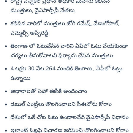
రాష్ట్ర ఎన్నికల ప్రధాన అధికారి మీనాను కలిసిన
మంత్రులు, వైఎసార్సీపీ నేతలు
కలిసిన వారిలో మంత్రులు జోగి రమేష్, వేణుగోపాల్,
ఎమ్మెల్సీ అప్పిరెడ్డి
తెలంగాణ లో ఓటువేసిన వారిని ఏపీలో ఓటు వేయకుండా
చర్యలు తీసుకోవాలని ఫిర్యాదు చేసిన మంత్రులు
4 లక్షల 30 వేల 264 మందికి తెలంగాణ , ఏపీలో ఓట్లు
ఉన్నాయి
ఆధారాలతో సహా ఈసీకి అందించాం
డబుల్ ఎంట్రీలు తొలగించాలని సీఈవోను కోరాం
దేశంలో ఒకే చోట ఓటు ఉండాలనేది వైఎసార్సీపీ విధానం
ఇలాంటి ఓట్లపై విచారణ జరిపించి తొలగించాలని కోరాం