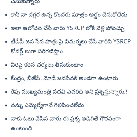
చేసుకున్నారు
కానీ నా దగ్గర ఉన్న కొందరు మాత్రం అర్థం చేసుకోలేదు
ఇలా ఆలోచన చేసే వారు YSRCP లోకి వెళ్లి పోవచ్చు
టీడీపీ జన సేన పొత్తు పై విమర్శలు చేసే వారిని YSRCP
కోవర్ట్ లుగా పరిగణిస్తాం
వీరిపై కఠిన చర్యలు తీసుకుంటాం
కేంద్రం, బీజేపీ, మోడీ జనసేనకి అండగా ఉంటారు
రేపు ముఖ్యమంత్రి పదవి ఎవరిది అని ప్రశ్నిస్తున్నారు.!
నన్ను ఎమ్మెల్యేగానే గెలిపించలేదు
నాకు ఓటు వేసిన వారు ఈ ప్రశ్న అడిగితే గౌరవంగా
ఉంటుంది