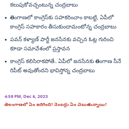
కలుపుకోవచ్చంటున్న చంద్రబాబు
తెలంగాణలో కాంగ్రెస్‌కు సహకరించాం కాబట్టి, ఏపీలో
కాంగ్రెస్‌ సహకారం తీసుకుందామంటోన్న చంద్రబాబు
పవన్‌ కళ్యాణ్‌ పార్టీ జనసేనకు వచ్చిన ఓట్ల గురించి
కూడా సమావేశంలో ప్రస్తావన
కాంగ్రెస్‌ కలిసిరాకపోతే.. ఏపీలో జనసేనకు తెలంగాణ సీనే
రిపీట్‌ అవుతోందని భావిస్తోన్న చంద్రబాబు
4:59 PM, Dec 6, 2023
తెలంగాణలో ఏం జరిగింది? నెంబర్లు ఏం చెబుతున్నాయి?