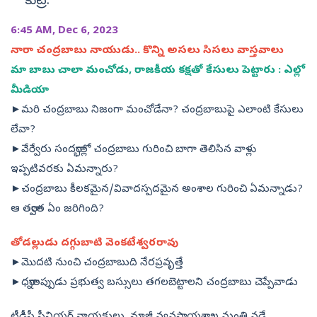
కుట్ర.
6:45 AM, Dec 6, 2023
నారా చంద్రబాబు నాయుడు.. కొన్ని అసలు సిసలు వాస్తవాలు
మా బాబు చాలా మంచోడు, రాజకీయ కక్షతో కేసులు పెట్టారు : ఎల్లో
మీడియా
►మరి చంద్రబాబు నిజంగా మంచోడేనా? చంద్రబాబుపై ఎలాంటి కేసులు
లేవా?
►వేర్వేరు సందర్భాల్లో చంద్రబాబు గురించి బాగా తెలిసిన వాళ్లు
ఇప్పటివరకు ఏమన్నారు?
►చంద్రబాబు కీలకమైన/వివాదస్పదమైన అంశాల గురించి ఏమన్నాడు?
ఆ తర్వాత ఏం జరిగింది?
తోడల్లుడు దగ్గుబాటి వెంకటేశ్వరరావు
►మొదటి నుంచి చంద్రబాబుది నేరప్రవృత్తే
►ధర్నాలప్పుడు ప్రభుత్వ బస్సులు తగలబెట్టాలని చంద్రబాబు చెప్పేవాడు