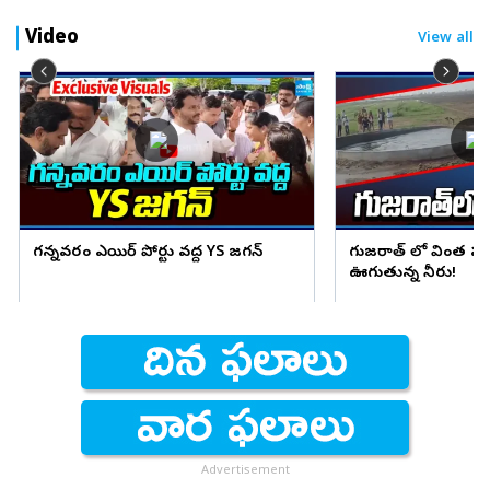
Video
View all
గన్నవరం ఎయిర్ పోర్టు వద్ద YS జగన్
గుజరాత్ లో వింత ఘ
ఊగుతున్న నీరు!
Advertisement