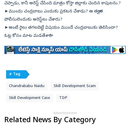
చెప్పాడు, కానీ అరెస్ట్‌ చేసింది మాత్రం కోస్తా జిల్లాకు చెందిన కాపులను.?
►ముందు చంద్రబాబు ఎందుకు ప్రకటన చేశాడు? ఆ తర్వాత
పోలీసులెందుకు అరెస్ట్‌లు చేశారు?
►అంటే రైలు తగలబెట్టే విషయం ముందే చంద్రబాబుకు తెలిసిందా?
ఓట్ల కోసం మాట మడతేశారా?.
# Tag
Chandrababu Naidu
Skill Development Scam
Skill Development Case
TDP
Advertisement
Related News By Category