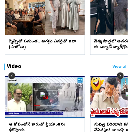
ప్రెగ్నెన్సీతో సమంత.. ఆగస్టు ఎనర్జీతో ఇలా
వేశ్య పాత్రలో అదరగొట్
(ఫొటోలు)
ఈ బ్యూటీ బ్యాగ్‌గ్రౌం
Video
View all
ఆ కోపంతోనే కారుతో ప్రియాంకను
నువ్వు బిరియాని కనిప
ఢీకొట్టారు
చేసినట్లు? బాబుపై బుగ్గన