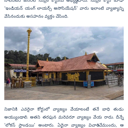
సొలిసిటర్‌ జనరల్‌ సుప్రీం కోర్టును అభ్యర్థించారు. సుప్రీం కోర్టు కూడా
‘ఇండియన్‌ యంగ్‌ లాయర్స్‌ అసోసియేషన్‌’ వారు ఇలాంటి వ్యాజ్యాన్ని
వేసినందుకు అసహనం వ్యక్తం చేసింది.
నిజానికి ఎవరైనా కోర్టులో వ్యాజ్యం వేయాలంటే తనే బాధి తుడు
అయ్యుండాలి. అతని తరఫున మరెవరూ వ్యాజ్యం వేయ రాదు. దీన్నే
‘లోకస్‌ స్టాండయి’ అంటారు. ఏదైనా వ్యాజ్యం విచారించేముందు, ఆ