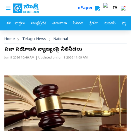
custom menu
Skip to main content
ePaper
TV
హోం
వార్తలు
ఆంధ్రప్రదేశ్
తెలంగాణ
సినిమా
క్రీడలు
బిజినెస్
ఫ్యామ
Breadcrumb
Home
Telugu-News
National
ప్రజా ప్రయోజన వ్యాజ్యంపై నీలినీడలు
Jun 9 2026 10:46 AM
| Updated on
Jun 9 2026 11:09 AM