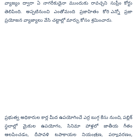
వ్యాజ్యం ద్వారా ఏ నాగరీకుడైనా ముందుకు రావచ్చని సుప్రీం కోర్టు
తెలిపింది. అప్పటినుంచి ఎంతోమంది ప్రజాహితం కోరి ఎన్నో ప్రజా
ప్రయోజన వ్యాజ్యాలు వేసి చట్టాల్లో మార్పు కోసం శ్రమించారు.
ప్రభుత్వ అధికారుల కార్ల మీద ఉపయోగించే ఎర్ర బుగ్గ కేసు నుంచి, పబ్లిక్‌
స్థలాల్లో మైకుల ఉపయోగం, సినిమా హాళ్లలో జాతీయ గీతం
ఆలపించడం, దీపావళి టపాకాయల నియంత్రణ, పర్యావరణం,