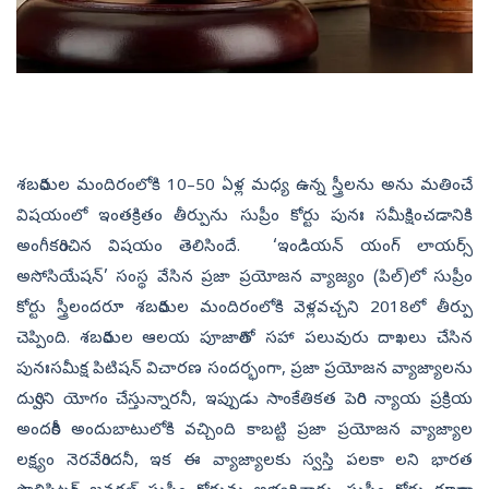
శబరిమల మందిరంలోకి 10–50 ఏళ్ల మధ్య ఉన్న స్త్రీలను అను మతించే
విషయంలో ఇంతక్రితం తీర్పును సుప్రీం కోర్టు పునః సమీక్షించడానికి
అంగీకరించిన విషయం తెలిసిందే. ‘ఇండియన్‌ యంగ్‌ లాయర్స్‌
అసోసియేషన్‌’ సంస్థ వేసిన ప్రజా ప్రయోజన వ్యాజ్యం (పిల్‌)లో సుప్రీం
కోర్టు స్త్రీలందరూ శబరిమల మందిరంలోకి వెళ్లవచ్చని 2018లో తీర్పు
చెప్పింది. శబరిమల ఆలయ పూజారితో సహా పలువురు దాఖలు చేసిన
పునఃసమీక్ష పిటిషన్‌ విచారణ సందర్భంగా, ప్రజా ప్రయోజన వ్యాజ్యాలను
దుర్విని యోగం చేస్తున్నారనీ, ఇప్పుడు సాంకేతికత పెరిగి న్యాయ ప్రక్రియ
అందరికీ అందుబాటులోకి వచ్చింది కాబట్టి ప్రజా ప్రయోజన వ్యాజ్యాల
లక్ష్యం నెరవేరిందనీ, ఇక ఈ వ్యాజ్యాలకు స్వస్తి పలకా లని భారత