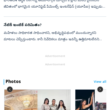
భారతదేశ ఆర్థిక రంగాన్ని ఆమూలాగ్రం మార్చేసి కోట్లాది మంది దైనందిన
జీవితంలో భాగమైన యూనిఫైడ్ పేమెంట్స్ ఇంటర్‌ఫేస్ (యూపీఐ) ఇప్పుడు
ఒక తీవ్రమైన సవాలును ఎదుర్కొంటోంది. అదే.. వినియోగదారుల వ్యక్తిగత
డేటా గోప్...
నేటికీ ఇంటికే పరిమితం?
మహిళలు సాధికారత సాధించారని, అభివృద్ధిపథంలో ముందున్నారని
మాటలు చెప్పేస్తుంటారు. కానీ నివేదికలు మాత్రం ఇవన్నీ ఉత్తిమాటలేనని
తేటతెల్లం చేస్తున్నాయి. దేశంలోని అత్యంత అభివృద్ధి చెందిన నగరాల్లోనూ
ఇంటి, సంర...
Advertisement
Advertisement
Photos
View all