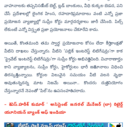
వాహనాలకు తప్పనిసరి సీట్‌ బెల్ట్, బ్లడ్‌ బాంకులు, వీధి కుక్కల బెడద, పని
చేసే ప్రదేశాలల్లో లైంగిక హింస, రహదారి ప్రమాదాలు వంటి ఎన్నో ప్రజా
ప్రయోజన వ్యాజ్యాల్లో సుప్రీం కోర్టు మార్గదర్శకాలు జారీ చేసింది. పిల్స్‌
లేకుంటే ఎన్నో విస్తృత ప్రజా ప్రయోజనాలు చేకూరేవి కాదు.
అయితే, కొంతమంది తమ స్వార్థ ప్రయోజనాల కోసం లేదా కీర్తి కాంక్షతో
వీటిని దాఖలు చేస్తున్నారు. వీటిని ‘పబ్లిక్‌ ఇంటరెస్ట్‌ లిటిగేషన్లు’గా కాక
‘ప్రైవేట్‌ ఇంటరెస్ట్‌ లిటిగేషన్లు’గా సుప్రీం కోర్టు అభివర్ణించింది. విచారాణార్హం
కాని వ్యాజ్యాలను, సుప్రీం కోర్టు, హైకోర్టులు భారీ జరిమానాలు విధించి
తిరస్కరిస్తున్నాయి. కోర్టుల విలువైన సమయం వీటి వలన వృథా
అవుతున్నదన్న మాట నిజమే అయినా... కొందరు దుర్వినియోగం
చేస్తున్నారనే నెపంతో ‘పిల్‌’ను ఉపసంహరించరాదు.
– కె.ఎస్‌.హరీశ్‌ కుమార్‌ ‘ అసిస్టెంట్‌ జనరల్‌ మేనేజర్‌ (లా) రిటైర్డ్
యూనియన్‌ బ్యాంక్‌ ఆఫ్‌ ఇండియా