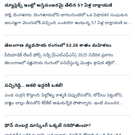
డ్యూప్లెక్స్‌ ఇంట్లో అస్తిపంజరమై తేలిన 57 ఏళ్ల దాక్షాయణి
సాక్షి, బెంగళూరు: బెంగళూరులోని బాగలగుంటెలో ఒక విషాదకర సంఘటన
ఆలస్యంగా వెలుగులోకి వచ్చింది. ఒంటరిగా ఉంటున్న 57 ఏళ్ల దాక్షాయణి అనే
మహిళ తన ఇంట్లోనే అనుమానాస్పద స్థితిలో అస్థిపంజరమై కనిపించింది. ఆ
ఇల్లు క...
తెలంగాణ వ్యవసాయ రంగంలో 52.26 శాతం మహిళలు
పీరియాడిక్‌ లేబర్‌ ఫోర్స్‌ సర్వే (పీఎల్‌ఎఫ్‌ఎస్‌) 2025 నివేదిక ప్రకారం
తెలంగాణలో వ్యవసాయ రంగంలో పనిచేస్తున్న మొత్తం శ్రామిక శక్తిలో
మహిళల వాటా 52.26 శాతంగా ఉందని కేంద్ర వ్యవసాయ, రైతు సంక్షేమ శాఖ
సహాయ ...
పచ్చిగెడ్డి... ఆకలి ఇద్దరికీ ఒకటే!
ఎండ సుర్రని కొడ్తాంది. పిల్లోళ్ళు కాళ్ళకి చెప్పులేసుకోని, టోపీలు పెట్టుకోని,
బ్యాటు బాల్లు తీసుకోని కిర్‌కేట్‌ ఆడుకున్నేకి పోతాన్నారు. ఇంటి ముందర
అరుగుల మింద నీడ పోయి ఎండొచ్చింది.సందులోకి చూస్తే ఎవురూ...
ఫోన్ నంబర్ల మాస్కింగ్ ఒక్కటే సరిపోతుందా?