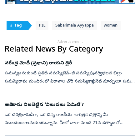
# Tag
PIL
Sabarimala Ayyappa
women
Advertisement
Related News By Category
నరేంద్ర మోదీ (ప్రధాని) రాయని డైరీ
సమస్య అనుకుంటే ప్రతిదీ సమస్యే. జెన్‌–జీ సమస్యే. పునర్విభజన బిల్లు
సమస్యే. రామ మందిరంలో విరాళాల చోరీ సమస్యే. క్యాబినెట్‌ మార్పులూ సమస్యే.
నిజంగా సమస్యలైనవి కొన్ని ఉంటాయి... అవసలు సమస్యలే కాదని ఎంత
అనుక...
అమెరికాను నిలబెట్టిన 'విలువలు ఏమిటి'?
ఒక చరిత్రకారుడిగా, ఒక చిన్న రాజకీయ–చారిత్రక చిత్రాన్ని మీ
ముందుంచాలనుకుంటున్నాను. మీలో చాలా మంది 21వ శతాబ్దంలో
జన్మించారు. అమెరికాలో జన్మించినవారు 2001 సెప్టెంబర్‌ 11 (9/11)
ఉగ్రదాడుల ప్రభావంలో పెరిగా...