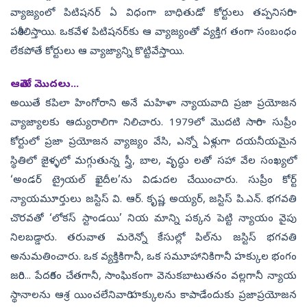
వ్యాజ్యంలో పిటిషనర్‌ ఏ విధంగా బాధితుడో కోర్టులు తప్పనిసరిగా
పరిశీలిస్తాయి. ఒకవేళ పిటిషనర్‌కు ఆ వ్యాజ్యంతో వ్యక్తిగ తంగా సంబంధం
లేకపోతే కోర్టులు ఆ వ్యాజ్యాన్ని కొట్టివేస్తాయి.
ఆమెతో మొదలు...
అయితే కపిలా హింగోరాని అనే మహిళా న్యాయవాది ప్రజా ప్రయోజన
వ్యాజ్యాలకు ఆద్యురాలిగా నిలిచారు. 1979లో మొదటి సారిగా సుప్రీం
కోర్టులో ప్రజా ప్రయోజన వ్యాజ్యం వేసి, ఎన్నో ఏళ్లుగా దయనీయమైన
స్థితిలో జైళ్ళలో మగ్గుతున్న స్త్రీ, బాల, వృద్ధు లతో సహా వేల సంఖ్యలో
‘అండర్‌ ట్రైయల్‌ ఖైదీల’ను విడుదల చేయించారు. సుప్రీం కోర్ట్‌
న్యాయమూర్తులు జస్టిస్‌ వి. ఆర్‌. కృష్ణ అయ్యర్, జస్టిస్‌ పి.ఎన్‌. భగవతి
చొరవతో ‘లోకస్‌ స్టాండయి’ నియ మాన్ని పక్కన పెట్టి న్యాయం వైపు
నిలబడ్డారు. తరువాత మరెన్నో కేసుల్లో పిల్‌ను జస్టిస్‌ భగవతి
అనుమతించారు. ఒక వ్యక్తికిగానీ, ఒక సమూహానికిగానీ హక్కుల భంగం
జరిగి... పేదరికం చేతగానీ, సాంఘికంగా వెనుకబాటుతనం వల్లగానీ న్యాయ
స్థానాలను ఆశ్ర యించలేనివారి హక్కులను కాపాడేందుకు ప్రజాప్రయోజన