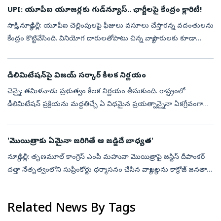
UPI: యూపీఐ యూజర్లకు గుడ్‌న్యూస్.. ఛార్జీలపై కేంద్రం క్లారిటీ!
సాక్షి,న్యూఢిల్లీ: యూపీఐ చెల్లింపులపై ఫీజులు వసూలు చేస్తారన్న వదంతులను
కేంద్రం కొట్టివేసింది. వినియోగ దారులతోపాటు చిన్న వ్యాపారులకు కూడా
యూపీఐ సేవలు ఉచితంగానే కొనసాగనున్నాయని స్పష్టం చేసింది. భవిష్యత్...
డీలిమిటేషన్‌పై విజయ్‌ సర్కార్‌ కీలక నిర్ణయం
చెన్నై: తమిళనాడు ప్రభుత్వం కీలక నిర్ణయం తీసుకుంది. రాష్ట్రంలో
డీలిమిటేషన్ ప్రక్రియను మద్దతిచ్చే ఏ విధమైన ప్రయత్నాన్నైనా ఏకగ్రీవంగా
వ్యతిరేకించాలని నిర్ణయించింది. ఆ మేరకు సీఎం విజయ్ అధ్యక్షతన జరిగిన
అఖ...
'మొయిత్రాకు ఏమైనా జ‌రిగితే ఆ జ‌డ్జిదే బాధ్య‌త‌'
న్యూఢిల్లీ: తృణమూల్ కాంగ్రెస్ ఎంపీ మహువా మొయిత్రాపై జస్టిస్ దీపాంకర్
దత్తా నేతృత్వంలోని సుప్రీంకోర్టు ధర్మాసనం చేసిన వ్యాఖ్య‌ల‌ను కాక్రోజ్ జ‌న‌తా
పార్టీ ముఖ్య అధికార ప్ర‌తినిధి సౌర‌వ్ దాస్ త‌ప్పుబ‌ట్ట...
Related News By Tags