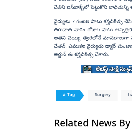
ార్గాని భరత్ సంచలన
నిరాహార దీక్షలు
చేతిని ఐస్‌బాక్స్‌లో పెట్టుకొని బాధితున్న
విజయనగరం
పార్వతీపురం మన
వైద్యులు 7 గంటల పాటు శస్త్ర­చికిత్స 
పశ్చిమ గోదావర
తరువాత వారం రోజుల పా­టు ఆస్పత్రిలో చ
అతని చెయ్యి త్వరలోనే మా­మూలుగా పనిచేస్తు
ఏలూరు
చేతన్, ఎముకల వై­ద్యుడు డాక్టర్‌ మంజునాథ
వైఎస్సార్
అర్జున్‌ ఈ శస్త్రచికిత్స చేశారు.
అన్నమయ్య
# Tag
Surgery
h
Related News By