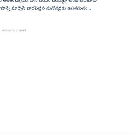
ేది అంతుచిక్కదు. పోనీ నయం చెయ్యొచ్చ అంటే అదికూడా
ూపాన్నే మార్చేసి బాధపెట్టిన మనోవ్యధకు ఉపశమనం
Advertisement