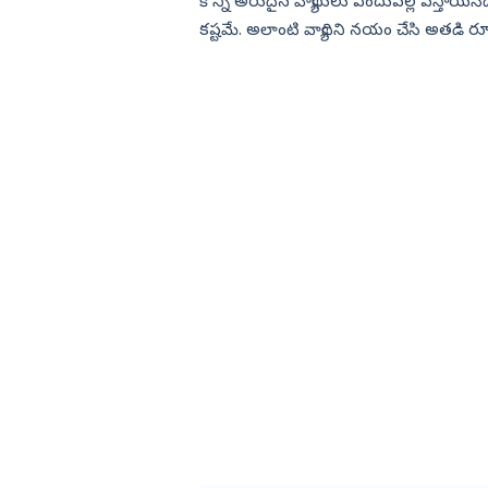
కొన్ని అరుదైన వ్యాధులు ఎందువల్ల వస్తాయన
కష్టమే. అలాంటి వ్యాధిని నయం చేసి అతడి ర
కలిగించారు వైద్యలు. ఇంతకీ అత...