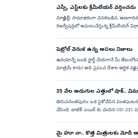
ఎస్సీ, ఎస్టీలకు క్రీమీలేయర్‌ వర్తించదు
న్యూఢిల్లీ: సామాజికంగా వెనకబడిన, అణగారిన వ
రిజర్వేషన్లలో అమలుచేస్తున్న క్రీమీలేయర్‌ విధా
...
పెట్రోల్ వెనుక ఉన్న అసలు నిజాలు
ఉదయాన్నే బండి స్టార్ట్ చేయగానే మీ జేబులో
మాత్రమే కాదు! అది ప్రపంచ దేశాల ఆర్థిక వ్య
లోతులో నల్...
35 వేల అడుగుల ఎత్తులో షాక్.. వి
తిరువనంతపురం: ఒక సైకోచేసిన వింతఘటన ఆ
చేసింది. బాటిక్ ఎయిర్ కు చెందిన OD-231
ప్రయాణంలో సేదతీరుతుండగా ...
మై హూ నా.. కొత్త మిత్రులకు మోద