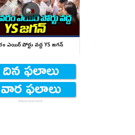
ఊగుతున్న నీరు!
ం ఎయిర్ పోర్టు వద్ద YS జగన్
Advertisement