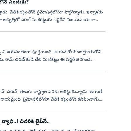
ులోనే ఎందుకు?
ాడు. చేతికి కట్టుతోనే ప్రమోషన్లలోనూ పాల్గొన్నాడు. ఇన్నాళ్లకు
 ఆస్పత్రిలో చరణ్ మణికట్టుకు సర్జరీని విజయవంతంగా
ారు. రామ్ చరణ్ కుడి చేతి మణికట్టు ఈ సర్జరీ జరిగింది.
ీ
న రామ్ చరణ్.. తెలుగు రాష్ట్రాల వరకు ఆకట్టుకున్నాడు. అయితే
గాయమైంది. ప్రమోషన్లలోనూ చేతికి కట్టుతోనే కనిపించాడు.
ధి..! చివరికి లైఫ్‌నే..