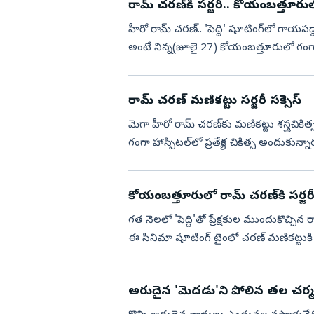
రామ్ చరణ్‌కి సర్జరీ.. కోయంబత్తూర
హీరో రామ్ చరణ్.. 'పెద్ది' షూటింగ్‌లో గాయపడ్డ
అంటే నిన్న(జూలై 27) కోయంబత్తూరులో గంగా
పూర్తిచేశ...
రామ్ చరణ్‌ మణికట్టు సర్జరీ సక్సెస్
మెగా హీరో రామ్ చరణ్‌కు మణికట్టు శస్త్రచికిత్స విజయవంతంగా పూర్తయింది. ఆయన కోయంబత్తూరులోని
గంగా హాస్పిటల్‌లో ప్రత్యేక చికిత్స అందుకున్న
ప్రస్తుతం నాల...
కోయంబత్తూరులో రామ్ చరణ్‌కి సర్జర
గత నెలలో 'పెద్ది'తో ప్రేక్షకుల ముందుకొచ్చి
ఈ సినిమా షూటింగ్ టైంలో చరణ్ మణికట్టుకి 
దీనికి స...
అరుదైన 'మెదడు'ని పోలిన తల చర్మ వ్యా