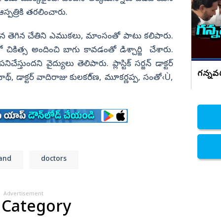
ఆసుపత్రిలో చేరిన చలసాని
ి ఆస్పత్రికి తరలించారు.
నిజామాబాద్
్యం
కామారెడ్డి
చేసిన తెగిన చేతిని ఎముకలు, మాంసంతో పాటు కలిపారు.
ి
రంగారెడ్డి
ికిత్స అందించి బాగు కావ­డం­­తో డిశ్చార్జి చేశారు.
ందని వైద్యులు తెలిపా­రు. ప్లాస్టిక్‌ సర్జన్‌ డాక్టర్‌
వికారాబాద్
గన్నవర
్, డాక్టర్‌ వాదిరాజు కు­ల­­కరి్ణ, మూకర్ణప్ప, సంతో‹Ù,
వరంగల్
హన్మకొండ
జనగాం
జయశంకర్
మహబూబాబాద్
and
doctors
ములుగు
Advertisement
 Category