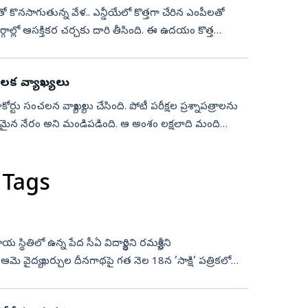
తో కొనసాగుతున్న వేళ.. ఎన్డీయేలో కొత్తగా చేరిన ఎంపీలతో
్గాల్లో ఆసక్తికర చర్చకు దారి తీసింది. ఈ ఉదయం కొత్త
ు కీలక వ్యాఖ్యలు
 హైకోర్టు సంచలన వ్యాఖ్యలు చేసింది. పోటీ పరీక్షల ప్రశ్నాపత్రాలను
మైన నేరం అని మండిపడింది. ఆ అంశం లక్షలాది మంది
 Tags
 స్థితిలో ఉన్న పేద సీఏ విద్యార్థిని రమ్యశ్రీని
మె వైద్య ఖర్చుల దీనగాథపై గత నెల 18న ’సాక్షి’ పత్రికలో