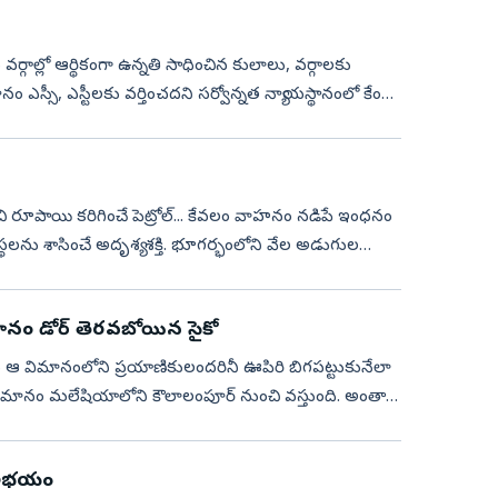
ర్గాల్లో ఆర్థికంగా ఉన్నతి సాధించిన కులాలు, వర్గాలకు
నం ఎస్సీ, ఎస్టీలకు వర్తించదని సర్వోన్నత న్యాయస్థానంలో కేంద్ర
ంచి రూపాయి కరిగించే పెట్రోల్... కేవలం వాహనం నడిపే ఇంధనం
వస్థలను శాసించే అదృశ్య శక్తి. భూగర్భంలోని వేల అడుగుల
మానం డోర్ తెరవబోయిన సైకో
 విమానంలోని ప్రయాణికులందరినీ ఊపిరి బిగపట్టుకునేలా
 విమానం మలేషియాలోని కౌలాలంపూర్ నుంచి వస్తుంది. అంతా
ీ అభయం