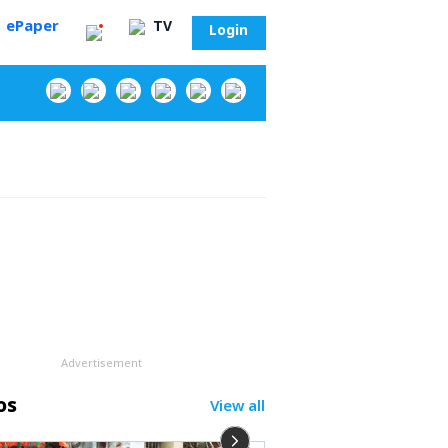
ePaper
TV
Login
‌
Advertisement
os
View all
సా?