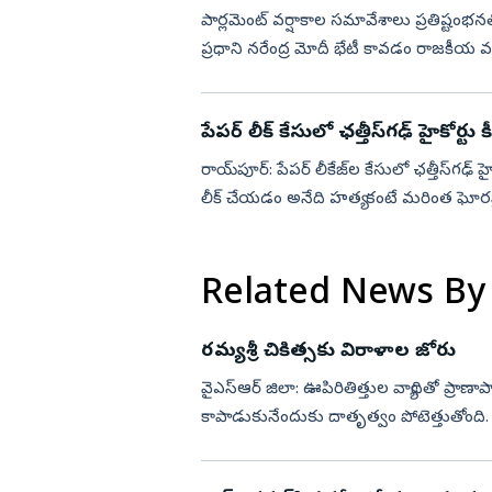
పార్లమెంట్‌ వర్షాకాల సమావేశాలు ప్రతిష్టంభన
ప్రధాని నరేంద్ర మోదీ భేటీ కావడం రాజకీయ వర
మిత్రులతో ప్...
పేపర్‌ లీక్‌ కేసులో ఛత్తీస్‌గఢ్‌ హైకోర్ట
రాయ్‌పూర్‌: పేపర్‌ లీకేజ్‌ల కేసులో ఛత్తీస్‌గఢ్‌
లీక్ చేయడం అనేది హత్య కంటే మరింత ఘోర
పోటీపరీ...
Related News By
రమ్యశ్రీ చికిత్సకు విరాళాల జోరు
వైఎస్‌ఆర్‌ జిలా: ఊపిరితిత్తుల వ్యాధితో ప్రాణాపాయ
కాపాడుకునేందుకు దాతృత్వం పోటెత్తుతోంది. ఆ
ప్రచురితమై...