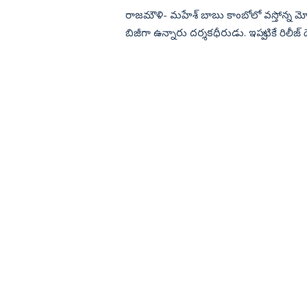
రాజమౌళి- మహేశ్‌ బాబు కాంబోలో వస్తోన్న మో
బిజీగా ఉన్నారు దర్శకధీరుడు. ఇప్పటికే రిలీజ్
పూర్త...