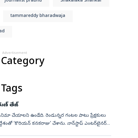
journalist prabhu
Shakalaka Shankar
tammareddy bharadwaja
ad
Advertisement
 Category
 Tags
్‌ తేజ్‌
సినిమా చేయాలని ఉండేది. రెండున్నర గంటల పాటు ప్రేక్షకులు
ేశంతో ‘కొరియన్‌ కనకరాజు’ చేశాను. నాన్‌స్టాప్‌ ఎంటర్‌టైనర్‌గా