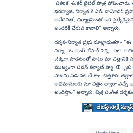
కామెంట్స్ వైరల్
‘షకలక’ శంకర్‌ టైటిల్‌ పాత్ర పోషించారు.
విజయనగరం
భరద్వాజ, నిర్మాత కె.ఎల్‌. దామోదర్‌ ప్
పార్వతీపురం మన
ఆవేదనతో, ధర్మాగ్రహంతో ఒక ప్రత్యేకమైన 
అందరికీ చేరువ కావాలి’’ అన్నారు.
పశ్చిమ గోదావర
ఏలూరు
దర్శక–నిర్మాత ప్రభు మాట్లాడుతూ– ‘‘ఈ 
వైఎస్సార్
వర్మా... ఓ రాంగ్‌ గోపాల్‌ వర్మ... ఇలా కా
చక్కగా పాడటంతో పాటు మా చిత్రానిక
అన్నమయ్య
ముఖ్యంగా పవన్‌ కల్యాణ్‌ ఫ్యా¯Œ ్సకు 
పాటను విడుదల చే శాం. చిత్తూరు జిల్లాలో
అభిమానులకు మా చిత్రం ద్వారా వచ్చ
అందిస్తాం’’ అన్నారు. చిత్ర సంగీత దర్శకుడు