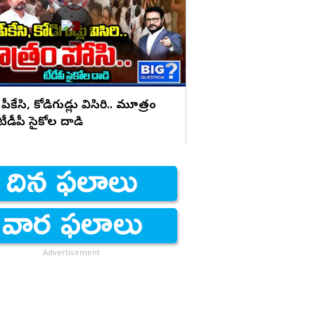
భయపెడుతున్న PK కామె
 పీకేసి, కోడిగుడ్లు విసిరి.. మూత్రం
 టీడీపీ సైకోల దాడి
Advertisement