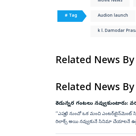
Movie News
# Tag
Audion launch
k l. Damodar Pras
Related News By
Related News By
రెండున్నర గంటలు నవ్వుకుంటారు: వరుణ
‘‘ఎప్పటి నుంచో ఒక మంచి ఎంటర్‌టైన్‌మెంట్‌ 
రిలాక్స్‌ అయి నవ్వుకునే సినిమా చేయాలనే ఉద్ద
...