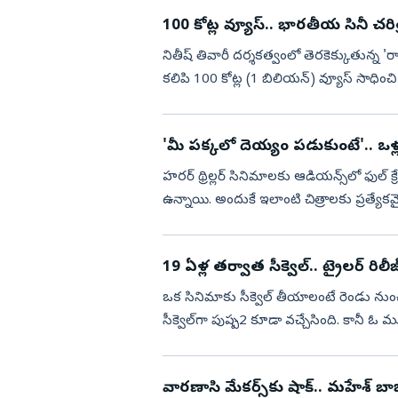
100 కోట్ల వ్యూస్‌.. భారతీయ సినీ 
నితీష్ తివారీ దర్శకత్వంలో తెరకెక్కుతున్న '
కలిపి 100 కోట్ల (1 బిలియన్) వ్యూస్ సాధించి 
ఇప్పటివరక...
'మీ పక్కలో దెయ్యం పడుకుంటే'.. ఒళ్ల
హరర్ థ్రిల్లర్‌ సినిమాలకు ఆడియన్స్‌లో ఫుల్ క్
ఉన్నాయి. అందుకే ఇలాంటి చిత్రాలకు ప్రత్యేకమైన
19 ఏళ్ల తర్వాత సీక్వెల్.. ట్రైలర్ రిలీజ
ఒక సినిమాకు సీక్వెల్‌ తీయాలంటే రెండు నుం
సీక్వెల్‌గా పుష్ప-2 కూడా వచ్చేసింది. కానీ ఓ 
సరిగ్...
వారణాసి మేకర్స్‌కు షాక్.. మహేశ్ బాబ