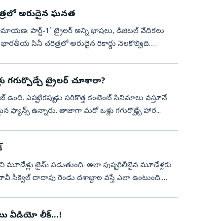
చరిత్రలో అరుదైన ఘనత
రామాయణ: పార్ట్-1' ట్రైలర్ అన్ని భాషలు, డిజిటల్ వేదికలు
భారతీయ సినీ చరిత్రలో అరుదైన రికార్డు నెలకొల్పింది.
ు గగుర్పొడ్చే ట్రైలర్ చూశారా?
రేజ్ ఉంది. ఎప్పటికప్పుడు సరికొత్త కంటెంట్‌ సినిమాలు వస్తూనే
 ఫ్యాన్స్ ఉన్నారు. తాజాగా మరో ఒళ్లు గగుర్పొడ్చే హార...
్
చి మూడేళ్లు టైమ్ పడుతుంది. అలా పుష్ప రిలీజైన మూడేళ్లకు
మూవీ సీక్వెల్‌ దాదాపు రెండు దశాబ్దాల వస్తే ఎలా ఉంటుంది.
ు వీడియో లీక్...!