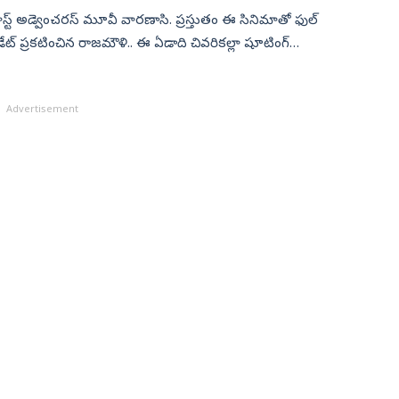
స్ట్ అడ్వెంచరస్‌ మూవీ వారణాసి. ప్రస్తుతం ఈ సినిమాతో ఫుల్
 డేట్ ప్రకటించిన రాజమౌళి.. ఈ ఏడాది చివరికల్లా షూటింగ్‌
Advertisement