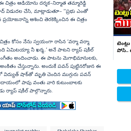
సరికొత్త కార్ లాంచ్
 ఈ చిత్రం ఆడియోను దర్శక–నిర్మాత తమ్మారెడ్డి
నిజామాబాద్
రసాద్‌ విడుదల చేసి, మాట్లాడుతూ– ‘‘ప్రభు ఎంతో
్యం
కామారెడ్డి
ప్రయోజనాన్ని ఆశించి తెరకెక్కించిన ఈ చిత్రం
ి
రంగారెడ్డి
వికారాబాద్
చిత్రం కోసం నేను స్వయంగా రాసిన ‘వర్మా వర్మా
టెంట్లు
వరంగల్
లింది ఏమిటయ్యా నీ ఖర్మ..’ అనే పాటని ర్యాప్‌ షకీల్‌
పోసి..
ి సంగీతం అందించాడు. ఈ పాటను మెగాభిమానులకు,
హన్మకొండ
అంకితం చేస్తున్నాను. అందుకే పవన్‌ పుట్టినరోజున ఈ
జనగాం
 విద్యుత్‌ షాక్‌తో మృతి చెందిన ముగ్గురు పవన్‌
జయశంకర్
ే ఆదాయంలో పావు వంతు వారి కుటుంబాలకు
మహబూబాబాద్
 ర్యాప్‌ షకీల్‌ పాల్గొన్నారు.
ములుగు