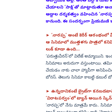
ఉండవు
అబ్బాయికి తల్లి. అంత పెద్ద కొడుకు
చేయాలని ‘సాక్షి’తో మాట్లాడుతూ అన్న
విజయనగరం
అడ్డాల దర్శకత్వం వహించిన ‘నారప్ప’ 
పార్వతీపురం మన
కానుంది. ఈ సందర్భంగా ప్రియమణి ఇచ
పశ్చిమ గోదావర
ఏలూరు
► ‘నారప్ప’ అంటే కెరీర్‌ ఆరంభంలో మీర
వైఎస్సార్
ఆ సినిమాలో ముత్తళగు పాత్రలో కనిప
లుక్‌ కూడా ఉంది...
అన్నమయ్య
‘పరుత్తువీరన్‌’లో విలేజ్‌ అమ్మాయిని.
సినిమాలు అరుదుగా వస్తుంటాయి. తమిళంలో వ
చేయడం నాకు చాలా హ్యాపీగా అనిపించింద
బోనస్‌. తెలుగు సినిమా కాబట్టి డబుల్‌ బో
► ఉన్నదానికంటే బ్రైట్‌గా కనబడటాని
‘విరాటపర్వం’లో ట్యాన్‌ అయిన స్కిన
‘నారప్ప’లో నేను మాత్రమే కాదు.. సిని