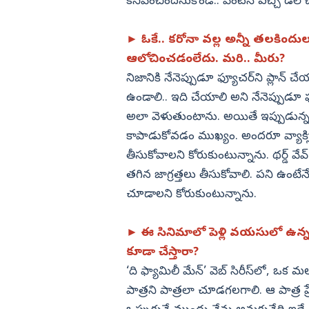
కనిపించిందనుకోండి.. వెంటనే వచ్చి డల్‌
► ఓకే.. కరోనా వల్ల అన్నీ తలకిందులు
ఆలోచించడంలేదు. మరి.. మీరు?
నిజానికి నేనెప్పుడూ ఫ్యూచర్‌ని ప్లాన్‌ చ
ఉండాలి.. ఇది చేయాలి అని నేనెప్పుడూ ఫ
అలా వెళుతుంటాను. అయితే ఇప్పుడున్న పర
కాపాడుకోవడం ముఖ్యం. అందరూ వ్యాక్సినే
తీసుకోవాలని కోరుకుంటున్నాను. థర్డ్‌
తగిన జాగ్రత్తలు తీసుకోవాలి. పని ఉంటేనే
చూడాలని కోరుకుంటున్నాను.
► ఈ సినిమాలో పెళ్లి వయసులో ఉన్
కూడా చేస్తారా?
‘ది ఫ్యామిలీ మేన్‌’ వెబ్‌ సిరీస్‌లో,
పాత్రని పాత్రలా చూడగలగాలి. ఆ పాత్ర ప్రేక