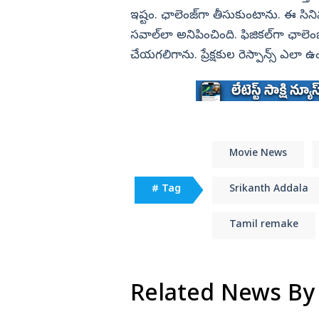
ఇష్టం. ఛాలెంజ్‌గా తీసుకుంటాను. ఈ సిన
సవాల్‌లా అనిపించింది. ఫిజికల్‌గా ఛాలెం
చేయగలిగాను. ప్రేక్షకుల రెస్పాన్స్‌ ఎలా
Movie News
# Tag
Srikanth Addala
Tamil remake
Related News By