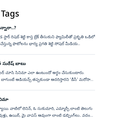
 Tags
్నారా..?
ర్‌ రిషబ్ శెట్టి కాస్త బ్రేక్‌ తీసుకుని ఫ్యామిలీతో ప్రకృతి ఒడిలో
తున్న ఫొటోలను భార్య ప్రగతి శెట్టి సోషల్‌ మీడియ...
త సురేష్‌ బాబు
్రైలర్‌ చూసి సినిమా ఎలా ఉంటుందో అర్థం చేసుకుంటారు.
మా బాగుంటే ఆడియన్స్‌ తప్పకుండా ఆదరిస్తారని ‘డీసీ’ మరోసారి
ినిమా
యి. వాటిలో లెనిన్, ఓ సుకుమారి, ఎమ్మార్పీ లాంటి తెలుగు
లు, ఉయిర్, మై వాపస్ ఆవుంగా లాంటి డబ్బింగ్‌లు.. వదంది