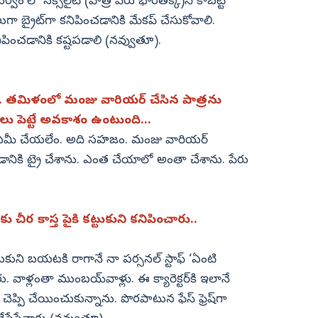
వం’లో నక్స్‌లైట్‌ (పాత్ర పేరు భారతక్క)ని కాబట్టి
గా బ్రైట్‌గా కనిపించడానికి మేకప్‌ చేసుకోవాలి.
ిపించడానికి కష్టపడాలి (నవ్వుతూ).
ప’. తమిళంలో మంజు వారియర్‌ చేసిన పాత్రను
కలు పెట్టే అవకాశం ఉంటుంది...
ు. ఏమీ చేయలేం. అది సహజం. మంజు వారియర్‌
డానికి ట్రై చేశాను. ఎంత చేయాలో అంతా చేశాను. పేరు
ు చీర కాస్త పైకి కట్టుకుని కనిపించారు..
్టుకుని బయటకి రాగానే నా పర్సనల్‌ స్టాఫ్‌ ‘ఏంటి
ు. వాళ్లంతా ముంబయ్‌వాళ్లు. ఈ క్యారెక్టర్‌కి ఇలానే
 చెప్పి చేయించుకున్నాను. పొరపాటున ఫేస్‌ ఫ్రెష్‌గా