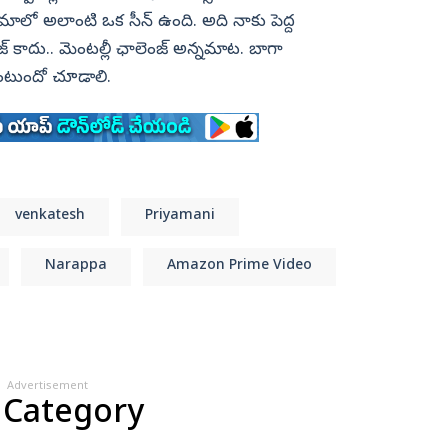
ిమాలో అలాంటి ఒక సీన్‌ ఉంది. అది నాకు పెద్ద
జ్‌ కాదు.. మెంటల్లీ ఛాలెంజ్‌ అన్నమాట. బాగా
 ఉంటుందో చూడాలి.
venkatesh
Priyamani
Narappa
Amazon Prime Video
Advertisement
 Category