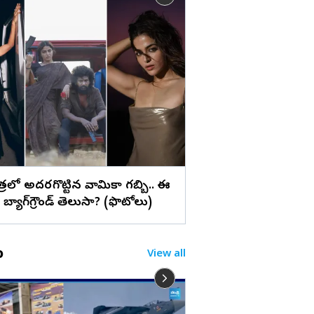
లు
సూర్య ‘విశ్వనాథ్ అండ్
స్టిల్స్
పాత్రలో అదరగొట్టిన వామికా గబ్బి.. ఈ
బ్యాగ్‌గ్రౌండ్‌ తెలుసా? (ఫొటోలు)
o
View all
నీ కంటే అడుక్కున్నవా