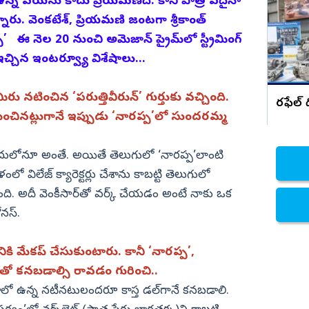
 ఉన్న వయసు కాదు ప్రియమణిది. కానీ పాత్ర ఏదైనా
ారు. వెంకటేశ్, ప్రియమణి జంటగా శ్రీకాంత్‌
నిజామాబాద్
ఈ నెల 20 నుంచి అమెజాన్‌ ప్రైమ్‌లో స్ట్రీమింగ్‌
్యం
కామారెడ్డి
్చిన ఇంటర్వ్యూ విశేషాలు...
ి
రంగారెడ్డి
వికారాబాద్
ు నటించిన ‘పరుత్తివీరున్‌’ గుర్తుకు వచ్చింది.
రఫేల్ 
వరంగల్
ించినట్లుగానే ఇప్పుడు ‘నారప్ప’లో సుందరమ్మ
హన్మకొండ
 ఇందులోనూ అంతే. అయితే తెలుగులో ‘నారప్ప’లాంటి
జనగాం
ిలేజ్‌ క్యారెక్టర్లు చేశాను కాబట్టి తెలుగులో
జయశంకర్
ి. అదీ వెంకీసార్‌తో వర్క్‌ చేయడం అంటే నాకు ఒక
మహబూబాబాద్
నస్‌.
ములుగు
కి మేకప్‌ చేసుకుంటారు. కానీ ‘నారప్ప’,
్‌తో కనబడాల్సి రావడం గురించి..
మాలో ఉన్న నటీనటులందరూ కాస్త డల్‌గానే కనబడాలి.