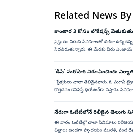
Related News By
కాంతార 3 కోసం లొకేషన్స్‌ వెతుకుతున
ప్రస్తుతం వరుస సినిమాలతో బిజీగా ఉన్న కన్నడ స్టా
సేదతీరుతున్నారు. ఈ మేరకు వీరు ఎంజాయ్‌ చేస్
‘డీసీ’ మరోసారి నిరూపించింది: నిర్మా
‘‘ప్రేక్షకులు చాలా తెలివైనవారు. ఓ మూవీ ట
కొత్తదనం కనిపిస్తే థియేటర్‌కు వస్తారు. సిని
నిరూపించ...
నేరుగా ఓటీటీలోనే రిలీజైన తెలుగు స
ఈ వారం ఓటీటీల్లో చాలా సినిమాలు రిలీజయ్యా
చిత్రాలు ఉండగా హృదయం మురళి, వంద దేవుళ్