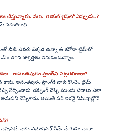
్రలు చేస్తున్నారు. మరి.. రియల్‌ లైఫ్‌లో ఎప్పుడు..?
మ్‌ పడుతుంది.
 బిజీ. ఎవరు ఎక్కడ ఉన్నా ఈ కరోనా టైమ్‌లో
ేం తగిన జాగ్రత్తలు తీసుకుంటున్నాం.
ు కదా.. అనంతపురం స్లాంగ్‌ని పట్టగలిగారా?
ి కాదు. అనంతపురం స్లాంగ్‌కి నాకు కొంచెం టైమ్‌
ి నేర్పించారు. డబ్బింగ్‌ చెప్పే ముందు పదాలు ఎలా
అనుకుని చెప్పేశాను. అయితే పదీ ఇరవై నిమిషాల్లోనే
న్‌?
 చెప్పినట్లే. నాకు ఎమోషనల్‌ సీన్స్‌ చేయడం చాలా