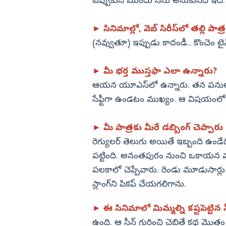
ఒప్పుకునే ముందు నేను అనుకునేది ఇదే.
► సినిమాల్లో, వెబ్‌ సిరీస్‌లో తల్లి పాత
(నవ్వుతూ) ఇప్పుడు కాదండీ.. కొంచెం టై
► మీ భర్త ముస్తఫా ఎలా ఉన్నారు?
ఆయన యూఎస్‌లో ఉన్నారు. తన పనులతో
సేఫ్టీగా ఉండటం ముఖ్యం. ఆ విషయంలో మ
► మీ పాత్రకు మీరే డబ్బింగ్‌ చెప్పార
రెగ్యులర్‌ తెలుగు అయితే ఇబ్బంది ఉండేద
పట్టింది. అనంతపురం నుంచి ఒకాయన వచ్చ
పలకాలో చెప్పేవారు. రెండు మూడుసార్లు 
స్లాంగ్‌ని పికప్‌ చేయగలిగాను.
► ఈ సినిమాలో మిమ్మల్ని కష్టపెట్టిన సీ
ఉంది. ఆ సీన్‌ గురించి చెబితే కథ మొత్తం