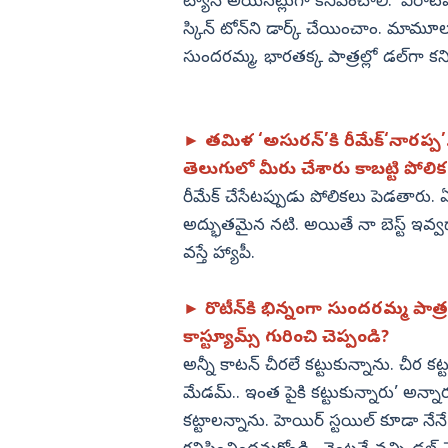
ట్యాన్‌ అయినట్లుగా కనిపించాలి. ‘విరాటపర్
స్కిన్‌ టోన్‌ని డార్క్‌ చేయించాం. మామూలు
సుందరమ్మ, భారతక్క పాత్రల్లో డల్‌గా కన
► తమిళ ‘అసురన్‌’కి రీమేక్‌‘నారప్
తెలుగులో మీరు చేశారు కాబట్టి పోలి
రీమేక్‌ చేసేటప్పుడు పోలికలు పెడతార
అద్భుతమైన నటి. అయితే నా బెస్ట్‌ ఇవ్వ
వస్తే హ్యాపీ.
► రొటీన్‌కి భిన్నంగా సుందరమ్మ పాత్రక
కాస్ట్యూమ్స్‌ గురించి చెప్పండి?
అన్నీ కాటన్‌ చీరలే కట్టుకున్నాను. చీర కట
మేడమ్‌.. ఇంత పైకి కట్టుకున్నారు’ అన్నార
కట్టాలన్నాను. హెయిర్‌ స్టయిల్‌ కూడా నేనే