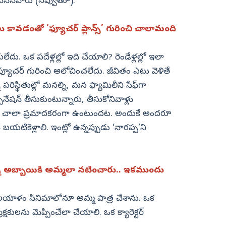
 చేసేసేవారు (నవ్వుతూ).
 కావడంతో ‘ఫ్యూచర్‌ ప్లాన్స్‌’ గురించి చాలామంది
ేయలేదు. ఒక పదేళ్లల్లో ఇది చేయాలి? రెండేళ్లల్లో ఇలా
్యూచర్‌ గురించి ఆలోచించలేదు. జీవితం ఎటు వెళితే
ిస్థితుల్లో మనల్ని, మన ఫ్యామిలీని సేఫ్‌గా
షన్‌ తీసుకుంటున్నారు, తీసుకోనివాళ్లు
 వేవ్‌ చాలా ప్రమాదకరంగా ఉంటుందట. అందుకే అందరూ
 బయటికెళ్లాలి. ఇంట్లో ఉన్నప్పుడు ‘నారప్ప’ని
న అబ్బాయికి అమ్మలా నటించారు.. ఇకముందు
 ఒక మలయాళం సినిమాలోనూ అమ్మ పాత్ర చేశాను. ఒక
్షకులను మెప్పించేలా చేయాలి. ఒక క్యారెక్టర్‌