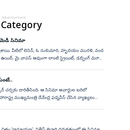
Advertisement
 Category
ామెడీ సినిమా
ు వచ్చేశాయి. వీటిలో లెనిన్, ఓ సుకుమారి, హృదయం మురళి, వంద
ాగర్, ఉయిర్, మై వాపస్ ఆవుంగా లాంటి స్ట్రెయిట్, డబ్బింగ్ మూ...
ుంటే..
ార్‌ చర్చకు దారితీసింది. ఆ సినిమా అవార్డుల బరిలో
ట్ర ముఖ్యమంత్రి దేవేంద్ర ఫడ్నవీస్‌ చేసిన వ్యాఖ్యలు
రం ‘రామాయణ’. నితీష్‌ తివారి దర్శకత్వంలో ఈ సినిమా