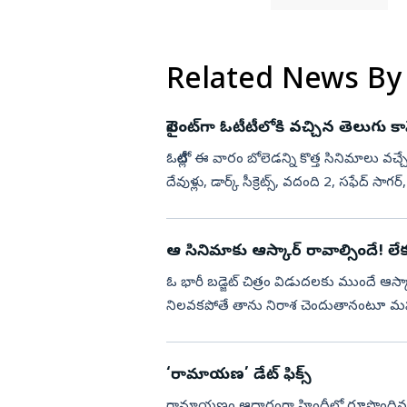
Related News By
సైలెంట్‌గా ఓటీటీలోకి వచ్చిన తెలుగు క
ఓటీటీల్లో ఈ వారం బోలెడన్ని కొత్త సినిమాల
దేవుళ్లు, డార్క్ సీక్రెట్స్, వదంది 2, సఫేద్ స
ఆ సినిమాకు ఆస్కార్‌ రావాల్సిందే! లేక
ఓ భారీ బడ్జెట్‌ చిత్రం విడుదలకు ముందే ఆస్క
నిలవకపోతే తాను నిరాశ చెందుతానంటూ మహారాష్
ఆసక్తి రేపుతున్నాయ...
‘రామాయణ’ డేట్‌ ఫిక్స్‌
రామాయణం ఆధారంగా హిందీలో రూపొందిన చిత్