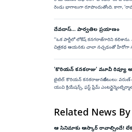
రెండు భాగాలుగా రూపొందుతోంది. కాగా, ‘రామాయ
చేయనున్నట్లు మేకర్స్‌ ...
దేవదాస్‌... పార్వతిల ప్రయాణం
‘‘ఒక పార్టీలో లోకేష్‌ కనగరాజ్‌గారిని కలిశాను.
చిత్రకథ ఆయనకు చాలా నచ్చడంతో హీరోగా నటి
సెల్వరాఘవన్, ధనుష్‌....
'కొరియన్‌ కనకరాజు' మూవీ రివ్యూ అం
టైటిల్‌: కొరియన్‌ కనకరాజునటీనటులు: వరుణ్‌ త
యువి క్రియేషన్స్, ఫస్ట్ ఫ్రేమ్ ఎంటర్టైన్మెంట్
Related News By
ఆ సినిమాకు ఆస్కార్‌ రావాల్సిందే! లేక