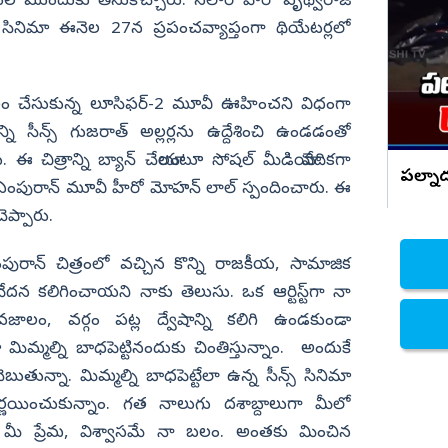
్షకుల ముందుకు తీసుకొచ్చారు. సలార్ హీరో పృథ్వీరాజ్‌
UPI యూజర్స్ కు బిగ్ షాక్..? ఇక బాదుడే
బాదుడు
ినిమా ఈనెల 27న ప్రపంచవ్యాప్తంగా థియేటర్లలో
నిజామాబాద్
్యం
కామారెడ్డి
ి
రంగారెడ్డి
ంతం చేసుకున్న లూసిఫర్-2 మూవీ ఊహించని విధంగా
్ని సీన్స్ గుజరాత్‌ అల్లర్లను ఉద్దేశించి ఉండడంతో
వికారాబాద్
ఈ చిత్రాన్ని బ్యాన్ చేయాలంటూ సోషల్ మీడియా వేదికగా
వరంగల్
పల్నా
 ఎంపురాన్ మూవీ హీరో మోహన్ లాల్ స్పందించారు. ఈ
హన్మకొండ
ప్పారు.
జనగాం
ఎంపురాన్ చిత్రంలో వచ్చిన కొన్ని రాజకీయ, సామాజిక
జయశంకర్
ేదన కలిగించాయని నాకు తెలుసు. ఒక ఆర్టిస్ట్‌గా నా
మహబూబాబాద్
ాలం, వర్గం పట్ల ద్వేషాన్ని కలిగి ఉండకుండా
ములుగు
ిమ్మల్ని బాధపెట్టినందుకు చింతిస్తున్నాం. అందుకే
ున్నా. మిమ్మల్ని బాధపెట్టేలా ఉన్న సీన్స్‌ సినిమా
ర్ణయించుకున్నాం. గత నాలుగు దశాబ్దాలుగా మీలో
ు. మీ ప్రేమ, విశ్వాసమే నా బలం. అంతకు మించిన