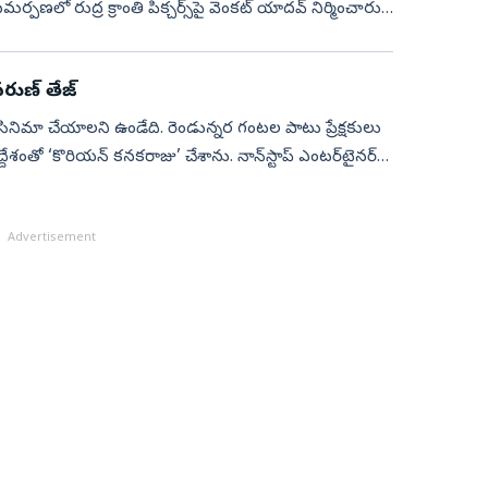
్పణలో రుద్ర క్రాంతి పిక్చర్స్‌పై వెంకట్‌ యాదవ్‌ నిర్మించారు.
ణ్‌ తేజ్‌
సినిమా చేయాలని ఉండేది. రెండున్నర గంటల పాటు ప్రేక్షకులు
ేశంతో ‘కొరియన్‌ కనకరాజు’ చేశాను. నాన్‌స్టాప్‌ ఎంటర్‌టైనర్‌గా
Advertisement