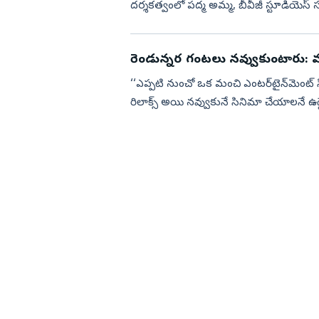
దర్శకత్వంలో పద్మ అమ్మ, బీవీజీ స్టూడియెస్‌ సమర
ఈ చ...
రెండున్నర గంటలు నవ్వుకుంటారు: వరు
‘‘ఎప్పటి నుంచో ఒక మంచి ఎంటర్‌టైన్‌మెంట్‌ 
రిలాక్స్‌ అయి నవ్వుకునే సినిమా చేయాలనే ఉద్ద
...