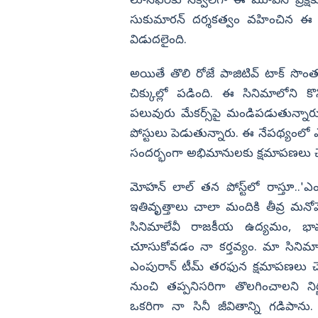
లూసిఫర్‌కు సీక్వెల్‌గా ఈ మూవీని ప్రేక
ేసారంటే..! మీ
అయ్యా గూండా ఉమా.. నిన్ను లోకేష్
గ్గేదేలే.. బోండా
మింగేయడం ఖాయం..!
సుకుమారన్ దర్శకత్వం వహించిన ఈ స
విజయనగరం
ు ఫైర్
విడుదలైంది.
పార్వతీపురం మన
పశ్చిమ గోదావర
అయితే తొలి రోజే పాజిటివ్ టాక్ సొ
చిక్కుల్లో పడింది. ఈ సినిమాలోని కొన
ఏలూరు
పలువురు మేకర్స్‌పై మండిపడుతున్నారు. 
వైఎస్సార్
పోస్టులు పెడుతున్నారు. ఈ నేపథ్యంలో
అన్నమయ్య
సందర్భంగా అభిమానులకు క్షమాపణలు చె
మోహన్ లాల్‌ తన పోస్ట్‌లో రాస్తూ..'
ఇతివృత్తాలు చాలా మందికి తీవ్ర మనోవ
సినిమాలేవీ రాజకీయ ఉద్యమం, భావజ
చూసుకోవడం నా కర్తవ్యం. మా సినిమా మ
ఎంపురాన్ టీమ్ తరఫున క్షమాపణలు చెబుత
నుంచి తప్పనిసరిగా తొలగించాలని ని
ఒకరిగా నా సినీ జీవితాన్ని గడిపాన