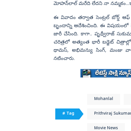
మోహన్‌లాల్ మరేది లేదని నా నమ్మకం...ఇ
ఈ వివాదం తర్వాత సెంట్రల్ బోర్డ్ ఆఫ్ ఫ
బృందాన్ని ఆదేశించింది. ఈ విషయంలో కే
జారీ చేసింది. కాగా.. పృథ్వీరాజ్ సు
చరిత్రలో అత్యంత భారీ బడ్జెట్‌ చిత్రాల
థామస్, అభిమన్యు సింగ్, మంజు వారియర
నటించారు.
Mohanlal
# Tag
Prithviraj Sukuma
Movie News