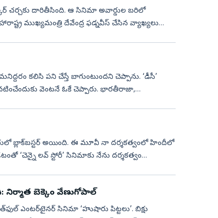
ార్‌ చర్చకు దారితీసింది. ఆ సినిమా అవార్డుల బరిలో
ట్ర ముఖ్యమంత్రి దేవేంద్ర ఫడ్నవీస్‌ చేసిన వ్యాఖ్యలు
 మనిద్దరం కలిసి పని చేస్తే బాగుంటుందని చెప్పాను. ‘డీసీ’
ంచేందుకు వెంటనే ఓకే చెప్పారు. భారతీరాజా,
ులో బ్లాక్‌బస్టర్‌ అయింది. ఈ మూవీ నా దర్శకత్వంలో హిందీలో
ంతో ‘చెన్నై లవ్‌ స్టోరీ’ సినిమాకు నేను దర్శకత్వం
 నిర్మాత బెక్కెం వేణుగోపాల్‌
ుల్‌ ఎంటర్‌టైనర్‌ సినిమా ‘హుషారు పిట్టలు’. బిక్షు