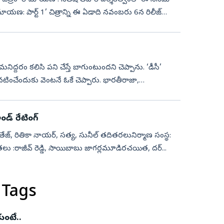
ణ: పార్ట్‌ 1’ చిత్రాన్ని ఈ ఏడాది నవంబరు 6న రిలీజ్‌
 మనిద్దరం కలిసి పని చేస్తే బాగుంటుందని చెప్పాను. ‘డీసీ’
ంచేందుకు వెంటనే ఓకే చెప్పారు. భారతీరాజా,
డ్ రేటింగ్
ేజ్‌, రితికా నాయర్‌, సత్య, సునీల్‌ తదితరలునిర్మాణ సంస్థ:
నిర్మాతలు :రాజీవ్ రెడ్డి, సాయిబాబు జాగర్లమూడిరచయిత, దర్...
 Tags
ుంటే..