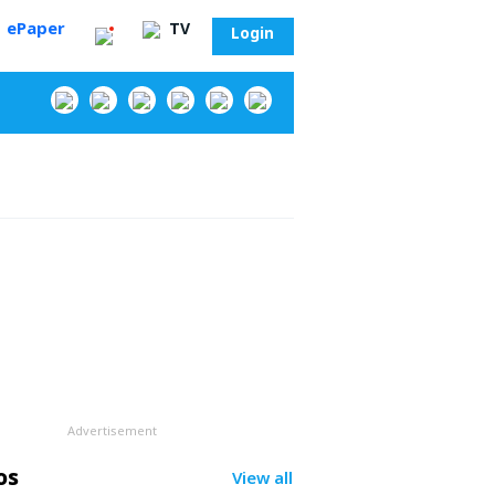
ePaper
TV
Login
‌
Advertisement
సా?
os
View all