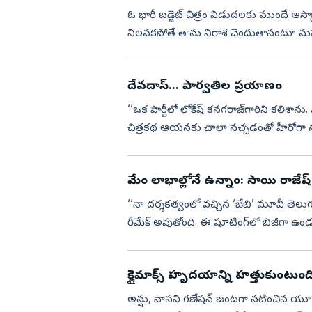
ఓ భారీ బడ్జెట్‌ చిత్రం విడుదలకు ముందే ఆస్క
నిలవకపోతే తాను నిరాశ చెందుతానంటూ మహారాష్
ఆసక్తి రేపుతున్నాయ...
దేవదాస్‌... పార్వతిల ప్రయాణం
‘‘ఒక పార్టీలో లోకేష్‌ కనగరాజ్‌గారిని కలిశాను.
చిత్రకథ ఆయనకు చాలా నచ్చడంతో హీరోగా నటి
సెల్వరాఘవన్, ధనుష్‌....
మేం లాభాల్లోనే ఉన్నాం: సాయి రాజేష్‌
‘‘నా దర్శకత్వంలో వచ్చిన ‘బేబి’ మూవీ తెలుగ
రీమేక్‌ అవుతోంది. ఈ షూటింగ్‌లో బిజీగా ఉండట
వహించాలనుకో...
క్లైమాక్స్‌ హృదయాన్ని హత్తుకుంటుంది:
అన్షు, వాసవి గణేషన్‌ జంటగా నటించిన యూత్‌ఫ