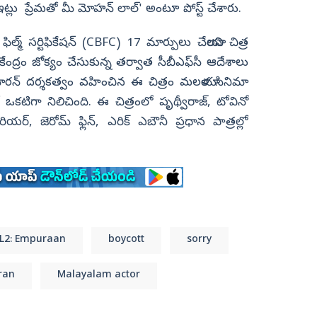
ట్లు ప్రేమతో మీ మోహన్ లాల్' అంటూ పోస్ట్ చేశారు.
ిల్మ్ సర్టిఫికేషన్ (CBFC) 17 మార్పులు చేయాలని చిత్ర
ంద్రం జోక్యం చేసుకున్న తర్వాత సీబీఎఫ్‌సీ ఆదేశాలు
కుమారన్ దర్శకత్వం వహించిన ఈ చిత్రం మలయాళ సినిమా
్లో ఒకటిగా నిలిచింది. ఈ చిత్రంలో పృథ్వీరాజ్, టోవినో
్, జెరోమ్ ఫ్లిన్, ఎరిక్ ఎబౌనీ ప్రధాన పాత్రల్లో
L2: Empuraan
boycott
sorry
ran
Malayalam actor