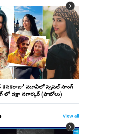
లు
హైదరాబాద్ : అంగరంగ
సచివాలయంలో బోనాల
(ఫొటోలు)
న్‌ కనకరాజు' మూవీలో స్పెషల్ సాంగ్
ింగ్ లో దక్షా నగార్కర్ (ఫొటోలు)
o
View all