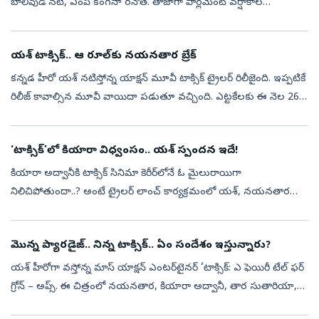
బాలీవుడ్‌ నటి, ఎంపీ కంగనా రనౌత్‌. తాజాగా పార్లమెంట్‌ వర్షాకాల
సమావేశాలకు హాజరైన ఆమె మరోసారి తన స్టైలిష్‌ లుక్‌తో అందరి దృష్టినీ
ఆకర్షించారు...
యశ్ టాక్సిక్.. ఆ రూల్‌కు నయనతార బ్రేక్
కన్నడ హీరో యశ్ నటిస్తోన్న యాక్షన్‌ మూవీ టాక్సిక్ ట్రైలర్ రిలీజైంది. ఇప్పటికే
రిలీజ్ కావాల్సిన మూవీ వాయిదా పడుతూ వచ్చింది. ఎట్టకేలకు ఈ నెల 26న
ప్రేక్షకుల ముందుకు రానుంది. ఈ నేపథ్యంలోనే మేకర్స్ ట్రైలర్ ...
‘టాక్సిక్‌’లో కియారా విధ్వంసం.. యశ్‌ స్పందన ఇదే!
కియారా అద్వానీకి టాక్సిక్‌ సినిమా కెరీర్‌లోనే ఓ మైలురాయిగా
నిలిచిపోతుందా..? అంటే ట్రైలర్‌ లాంచ్‌ కార్యక్రమంలో యశ్‌, నయనతార
చేసిన వ్యాఖ్యలు చూస్తే అవుననే అనిపిస్తోంది. సినిమాలో కియారా నటన,
ఆమె అంకితభావ...
మొన్న ప్యారడైజ్.. నిన్న టాక్సిక్.. ఏం సందేశం ఇస్తున్నారు?
యశ్ హీరోగా వస్తోన్న మాస్ యాక్షన్‌ ఎంటర్‌టైనర్‌ ‘టాక్సిక్‌: ఎ ఫెయిరీ టేల్‌ ఫర్‌
గ్రోన్‌ – అప్స్‌. ఈ చిత్రంలో నయనతార, కియారా అద్వానీ, తార సుతారియా,
రుక్మిణి వసంత్, హ్యూమా ఖురేషీ ప్రధాన పాత్రల్లో నటించార...