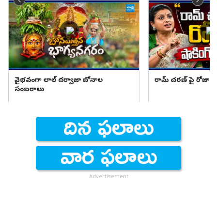
వైభవంగా లాల్ దర్వాజా బోనాల
రామ్ చరణ్ పై రోజా షాక
సంబరాలు
Advertisement