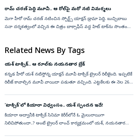
రామ్ చరణ్ పెద్ది మూవీ.. ఆ రోల్‌పై మరో నటి విమర్శలు
మెగా హీరో రామ్ చరణ్‌ నటించిన స్పోర్ట్స్ యాక్షన్ డ్రామా పెద్ది. బుచ్చిబాబు
సనా దర్శకత్వంలో వచ్చిన ఈ చిత్రం బాక్సాఫీస్ వద్ద హిట్ టాక్‌ను సొంతం
చేసుకుంది. రూరల్ స్పోర్ట్స్ డ్రామాగా ఈ మూవీని ప్రేక్షకుల ము...
Related News By Tags
యశ్ టాక్సిక్.. ఆ రూల్‌కు నయనతార బ్రేక్
కన్నడ హీరో యశ్ నటిస్తోన్న యాక్షన్‌ మూవీ టాక్సిక్ ట్రైలర్ రిలీజైంది. ఇప్పటికే
రిలీజ్ కావాల్సిన మూవీ వాయిదా పడుతూ వచ్చింది. ఎట్టకేలకు ఈ నెల 26న
ప్రేక్షకుల ముందుకు రానుంది. ఈ నేపథ్యంలోనే మేకర్స్ ట్రైలర్ ...
‘టాక్సిక్‌’లో కియారా విధ్వంసం.. యశ్‌ స్పందన ఇదే!
కియారా అద్వానీకి టాక్సిక్‌ సినిమా కెరీర్‌లోనే ఓ మైలురాయిగా
నిలిచిపోతుందా..? అంటే ట్రైలర్‌ లాంచ్‌ కార్యక్రమంలో యశ్‌, నయనతార
చేసిన వ్యాఖ్యలు చూస్తే అవుననే అనిపిస్తోంది. సినిమాలో కియారా నటన,