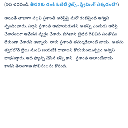
(ఇది చదవండి:
భారీ ధరకు డంకీ ఓటీటీ రైట్స్.. స్ట్రీమింగ్ ఎక్కడంటే?
)
అయితే తాజాగా పల్లవి ప్రశాంత్‌ అరెస్ట్‌పై మరో కంటెస్టెంట్ అశ్విని
స్పందించారు. పల్లవి ప్రశాంత్‌ అమాయకుడని అతన్ని ఎందుకు అరెస్ట్
చేశారంటూ ఆవేదన వ్యక్తం చేశారు. బిగ్‌బాస్‌ టైటిల్‌ గెలిచిన సంతోషం
లేకుండా చేశారని అన్నారు. నాకు ప్రశాంత్ తమ్ముడిలాంటి వాడు.. అతను
త్వరలోనే జైలు నుంచి బయటికి రావాలని కోరుకుంటున్నట్లు అశ్విని
బాధపడ్డారు. అది ఫ్యాన్స్ చేసిన తప్పే కానీ.. ప్రశాంత్ అలాంటివాడు
కాదని తెలంగాణ పోలీసులను కోరింది.