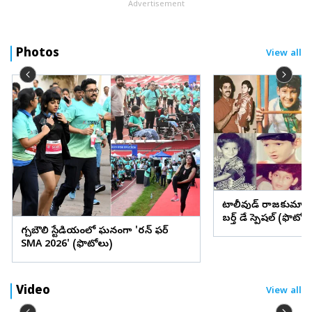
Advertisement
Photos
View all
టాలీవుడ్ రాజకుమార
బర్త్ డే స్పెషల్ (ఫొటోల
గచ్చిబౌలి స్టేడియంలో ఘనంగా 'రన్ ఫర్
SMA 2026' (ఫొటోలు)
Video
View all