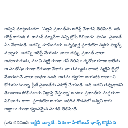
అశ్విని మాట్లాడుతూ.. 'పల్లవి ప్రశాంత్‌ను అరెస్ట్ చేశారని తెలిసింది. ఇది
కరెక్ట్ కాదండి. ఓ కామన్‌ మ్యాన్‌గా వచ్చి ట్రోఫీ గెలిచాడు. పాపం.. ప్రశాంత్
ఏం చేశాడండి. అతన్ని చూసేందుకు అన్నపూర్ణ స్టూడియో వద్దకు ఫ్యాన్స్
వచ్చారు. అతన్ని అరెస్ట్ చేయడం చాలా తప్పు. ప్రశాంత్ చాలా
అమాయకుడు, మంచి వ్యక్తి కూడా. కప్ గెలిచి ఒక్కరోజు కూడా కాలేదు.
ఆ సంతోషం కూడా లేకుండా చేశారు. నా తమ్ముడు లాంటి వ్యక్తిని జైల్లో
వేశారంటనే చాలా బాధగా ఉంది. అతను త్వరగా బయటికి రావాలని
కోరుకుంటున్నా. ప్లీజ్ ప్రశాంత్‌కు సపోర్ట్ చేయండి. అది అతని తప్పుకాదని
తెలంగాణ పోలీసులకు విజ్ఞుప్తి చేస్తున్నా' అంటూ ప్రశాంత్‌కు మద్దతుగా
నిలిచారు. కాగా.. స్టూడియో బయట జరిగిన గొడవలో అశ్విని కారు
అద్దాలు కూడా ధ్వంసమైన సంగతి తెలిసిందే.
(ఇది చదవండి:
ఆర్జీవీ బ్యూటీ.. ఏకంగా హీరోయిన్ ఛాన్స్ కొట్టేసిన