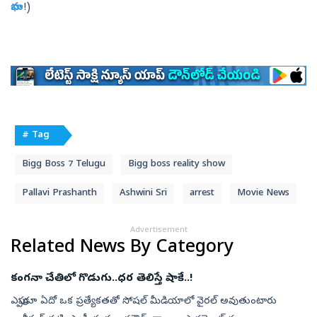
భామ
!)
# Tag
Bigg Boss 7 Telugu
Bigg boss reality show
Pallavi Prashanth
Ashwini Sri
arrest
Movie News
Advertisement
Related News By Category
కంగనా చేతిలో గొడుగు..ధర తెలిస్తే షాకే..!
ఎప్పుడూ ఏదో ఒక ప్రత్యేకతతో సోషల్‌ మీడియాలో వైరల్‌ అవుతుంటారు