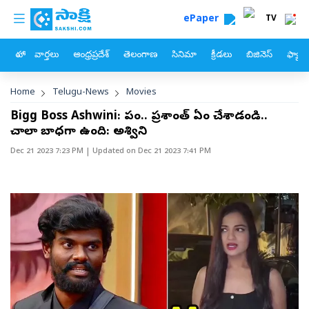
custom menu
Skip to main content
ePaper
TV
హోం
వార్తలు
ఆంధ్రప్రదేశ్
తెలంగాణ
సినిమా
క్రీడలు
బిజినెస్
ఫ్యామ
Breadcrumb
Home
Telugu-News
Movies
Bigg Boss Ashwini: పాపం.. ప్రశాంత్ ఏం చేశాడండి..
చాలా బాధగా ఉంది: అశ్విని
Dec 21 2023 7:23 PM
| Updated on
Dec 21 2023 7:41 PM