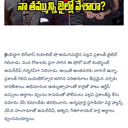
రైతుబిడ్డగా బిగ్‌బాస్‌ రియాలిటీ షో అడుగుపెట్టిన పల్లవి ప్రశాంత్ టైటిల్
గెలిచాడు. వంద రోజులకు పైగా సాగిన ఈ షోలో మరో కంటెస్టెంట్
అమర్‌దీప్‌ రన్నరప్‌గా నిలిచాడు. ‍అయితే అంతవరకు బాగానే ఉన్నా..
ప్రశాంత్ గెలిచి బయటికొచ్చాక జరిగిన పరిణామాలు తీవ్రమైన చర్చకు
దారితీశాయి. అభిమానుల అత్యుత్సాహంతో కార్లతో పాటు ఆర్టీసీ
బస్సులు అద్దాలు ధ్వంసం కావడంతో పోలీసులు పల్లవి ప్రశాంత్‌పై కేసు
నమోదు చేసి రిమాండ్‌కు తరలించారు. అన్నపూర్ణ స్టూడియో వద్ద ఫ్యాన్స్
చేసిన హంగామాతో అమర్‌దీప్‌, అశ్విని, గీతూరాయల్ కార్ల అద్దాలు
ధ్వంసమయ్యాయి. ‍