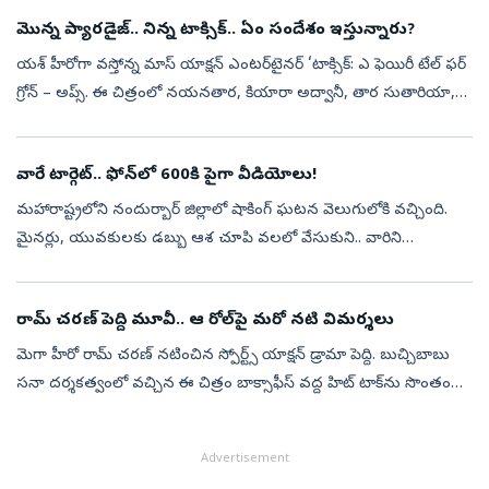
ఆమె అంకితభావ...
మొన్న ప్యారడైజ్.. నిన్న టాక్సిక్.. ఏం సందేశం ఇస్తున్నారు?
యశ్ హీరోగా వస్తోన్న మాస్ యాక్షన్‌ ఎంటర్‌టైనర్‌ ‘టాక్సిక్‌: ఎ ఫెయిరీ టేల్‌ ఫర్‌
గ్రోన్‌ – అప్స్‌. ఈ చిత్రంలో నయనతార, కియారా అద్వానీ, తార సుతారియా,
రుక్మిణి వసంత్, హ్యూమా ఖురేషీ ప్రధాన పాత్రల్లో నటించార...
వారే టార్గెట్‌.. ఫోన్‌లో 600కి పైగా వీడియోలు!
మహారాష్ట్రలోని నందుర్బార్‌ జిల్లాలో షాకింగ్‌ ఘటన వెలుగులోకి వచ్చింది.
మైనర్లు, యువకులకు డబ్బు ఆశ చూపి వలలో వేసుకుని.. వారిని
బ్లాక్‌మెయిల్‌ చేస్తూ లైంగికంగా వేధిస్తున్నాడన్న ఆరోపణలతో ఓ యువకుడిని
పోలీస...
రామ్ చరణ్ పెద్ది మూవీ.. ఆ రోల్‌పై మరో నటి విమర్శలు
మెగా హీరో రామ్ చరణ్‌ నటించిన స్పోర్ట్స్ యాక్షన్ డ్రామా పెద్ది. బుచ్చిబాబు
సనా దర్శకత్వంలో వచ్చిన ఈ చిత్రం బాక్సాఫీస్ వద్ద హిట్ టాక్‌ను సొంతం
చేసుకుంది. రూరల్ స్పోర్ట్స్ డ్రామాగా ఈ మూవీని ప్రేక్షకుల ము...
Advertisement