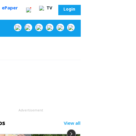
ePaper
TV
Login
‌
Advertisement
os
View all
సా?