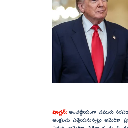
డా. బి ఆర్‌ అం
 హార్ట్.. ఈషా రెబ్బ స్టన్నింగ్
వైట్ డ్రెస్‌లో ప్రగ్యా జైస్వాల్ గ్లామర్ మ్యాజ
ఎడ్యుకేషన్
గుంటూరు
(ఫొటోలు)
కర్ణాటక
బాపట్ల
తమిళనాడు
పల్నాడు
ఢిల్లీ
కృష్ణా
మహారాష్ట్ర
ఎన్టీఆర్
ఒడిశా
కర్నూలు
నంద్యాల
ప్రకాశం
శ్రీపొట్టి శ్రీరా
శ్రీకాకుళం
విశాఖపట్నం
వాషింగ్టన్‌:
అంతర్జాతీయంగా చమురు సరఫరా 
అనకాపల్లి
ఆంక్షలను ఎత్తేయనున్నట్లు అమెరికా ప్
ద్దు.. హోంమంత్రి ప్రకటన
కాక్రోచ్ పార్టీ మరో సంచలనం అభిజీత్
అల్లూరి సీతా