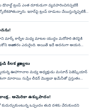
డు డొనాల్డ్ ట్రంప్ ఎంత దూకుడుగా వ్యవహరించినప్పటికీ
లేకపోతున్నారు. ఇరాన్‌పై ట్రంప్‌ దాడులు చేయిస్తున్నప్పటికీ,
 అనను!
ప్రధాని మార్క్‌ కార్నీల మధ్య మాటల యుద్ధం మరోసారి తెరపైకి
ీకి అనుకోని అవాంతరం ఎదురైంది. అయితే ఇదే అదనుగా ఆయన
డి కీలక వ్యాఖ్యలు
్నాయన్న ఊహాగానాల మధ్య అధ్యక్షుడు మసూద్‌ పెజెష్కియాన్‌
గా మారాయి. సుప్రీం లీడర్‌ మొజ్తబా ఖమేనీతో ప్రస్తుతం
కాంక్ష.. అమెరికా ఉక్కుపాదం!
మన్‌తో కుదుర్చుకుంటున్న ఒప్పందం తుది దశకు చేరుకుందని