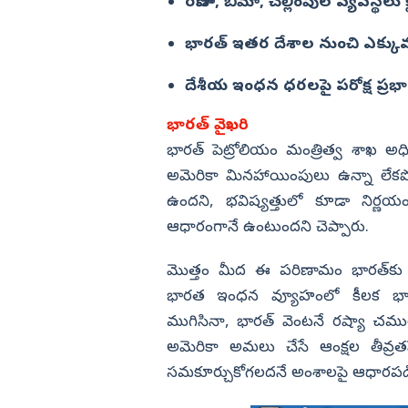
రవాణా, బీమా, చెల్లింపుల వ్యవస్థలు క్
భారత్ ఇతర దేశాల నుంచి ఎక్కువ
దేశీయ ఇంధన ధరలపై పరోక్ష ప్ర
భారత్ వైఖరి
భారత్ పెట్రోలియం మంత్రిత్వ శాఖ అ
అమెరికా మినహాయింపులు ఉన్నా లేకప
ఉందని, భవిష్యత్తులో కూడా నిర్
ఆధారంగానే ఉంటుందని చెప్పారు.
మొత్తం మీద ఈ పరిణామం భారత్‌కు మ
భారత ఇంధన వ్యూహంలో కీలక భాగ
ముగిసినా, భారత్ వెంటనే రష్యా చమురు
అమెరికా అమలు చేసే ఆంక్షల తీవ్రత
సమకూర్చుకోగలదనే అంశాలపై ఆధారపడ