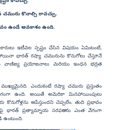
లిష్టం కావచ్చు.
 చమురు కొనాల్సి రావచ్చు.
భావం ఉండే అవకాశం ఉంది.
ధికారులు ఇటీవల స్పష్టం చేసిన విషయం ఏమిటంటే,
ోయినా భారత్ రష్యా చమురును కొనుగోలు చేస్తూనే
ణయం వాణిజ్య ప్రయోజనాలు మరియు ఇంధన భద్రత
ుఖ్యమైనది. ఎందుకంటే రష్యా చమురు ప్రస్తుతం
ంగా ఉంది. అయితే అమెరికా మినహాయింపులు
 కొనుగోళ్లను ఆపేస్తుందని చెప్పలేం. తుది ప్రభావం
పై భారత్ ప్రత్యామ్నాయ సరఫరాలను ఎంత వేగంగా
ి ఉంటుంది.