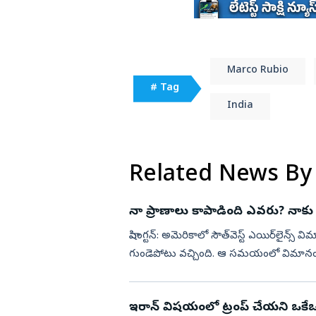
Marco Rubio
# Tag
India
Related News By
నా ప్రాణాలు కాపాడింది ఎవరు? నాకు
వాషింగ్టన్‌: అమెరికాలో సౌత్‌వెస్ట్ ఎయిర్‌లైన్స్ వ
గుండెపోటు వచ్చింది. ఆ సమయంలో విమానంలో
ప్రాణాలు ...
ఇరాన్‌ విషయంలో ట్రంప్‌ చేయని ఒకేఒక