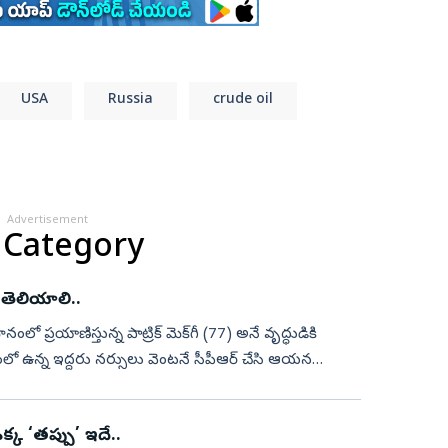
USA
Russia
crude oil
Advertisement
 Category
 తెలియాలి..
ిమానంలో ప్రయాణిస్తున్న పాట్రిక్ మెక్‌గీ (77) అనే వృద్ధుడికి
 ఉన్న ఇద్దరు నర్సులు వెంటనే సీపీఆర్ చేసి ఆయన
్క ‘తప్పు’ ఇదే..