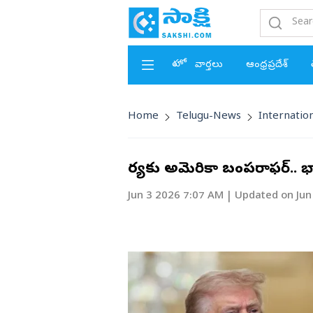
Skip to main content
custom menu
హోం
వార్తలు
ఆంధ్రప్రదేశ్
పాలిటిక్స్
ఏపీ వార్తలు
Breadcrumb
Home
Telugu-News
Internatio
క్రైమ్
ఫ్యాక్ట్ చెక్
వార్తలు
ఎడిటోరియల్
జాతీయం
అమరావతి
సినిమా
గెస్ట్ కాలమ్
రష్యాకు అమెరికా బంపరాఫర్‌..
ఎన్‌ఆర్‌ఐ
అనంతపురం
క్రీడలు
కార్టూన్
Jun 3 2026 7:07 AM
ప్రపంచం
| Updated on
శ్రీ సత్యసాయి
Jun
బిజినెస్
సోషల్ మీడియా
సాక్షి ఒరిజినల్స్
చిత్తూరు
డింగ్ డాంగ్ 2.0
పాడ్‌కాస్ట్‌
గుడ్ న్యూస్
తిరుపతి
గరం గరం వార్తలు
దిన ఫలాలు
తూర్పు గోదావర
యూట్యూబ్ డిజిటల్
వార ఫలాలు
కాకినాడ
సాగుబడి