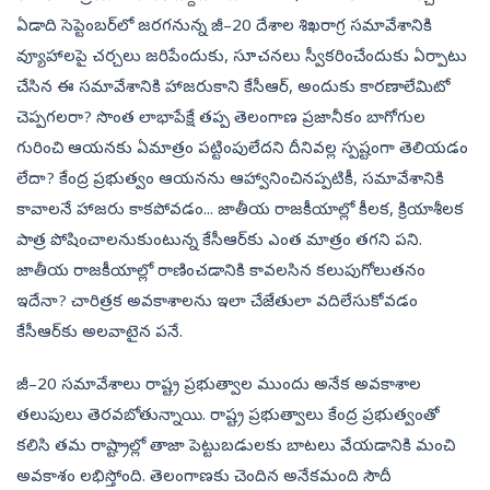
ఏడాది సెప్టెంబర్‌లో జరగనున్న జీ–20 దేశాల శిఖరాగ్ర సమావేశానికి
వ్యూహాలపై చర్చలు జరిపేందుకు, సూచనలు స్వీకరించేందుకు ఏర్పాటు
చేసిన ఈ సమావేశానికి హాజరుకాని కేసీఆర్, అందుకు కారణాలేమిటో
చెప్పగలరా? సొంత లాభాపేక్షే తప్ప తెలంగాణ ప్రజానీకం బాగోగుల
గురించి ఆయనకు ఏమాత్రం పట్టింపులేదని దీనివల్ల స్పష్టంగా తెలియడం
లేదా? కేంద్ర ప్రభుత్వం ఆయనను ఆహ్వానించినప్పటికీ, సమావేశానికి
కావాలనే హాజరు కాకపోవడం... జాతీయ రాజకీయాల్లో కీలక, క్రియాశీలక
పాత్ర పోషించాలనుకుంటున్న కేసీఆర్‌కు ఎంత మాత్రం తగని పని.
జాతీయ రాజకీయాల్లో రాణించడానికి కావలసిన కలుపుగోలుతనం
ఇదేనా? చారిత్రక అవకాశాలను ఇలా చేజేతులా వదిలేసుకోవడం
కేసీఆర్‌కు అలవాటైన పనే.
జీ–20 సమావేశాలు రాష్ట్ర ప్రభుత్వాల ముందు అనేక అవకాశాల
తలుపులు తెరవబోతున్నాయి. రాష్ట్ర ప్రభుత్వాలు కేంద్ర ప్రభుత్వంతో
కలిసి తమ రాష్ట్రాల్లో తాజా పెట్టుబడులకు బాటలు వేయడానికి మంచి
అవకాశం లభిస్తోంది. తెలంగాణకు చెందిన అనేకమంది సౌదీ