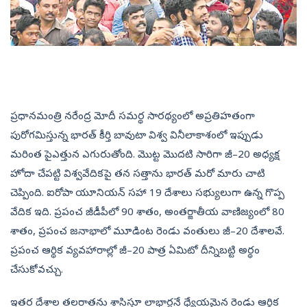
ప్రధానమంత్రి నరేంద్ర మోదీ సమర్థ సారథ్యంలో అప్రతిహతంగా
పురోగమిస్తున్న భారత్‌ కీర్తి బావుటా విశ్వ వినీలాకాశంలో ఇప్పుడు
మరింత పైఎత్తున ఎగురుతోంది. మొట్ట మొదటి సారిగా జీ–20 అధ్యక్ష
హోదా చేపట్టి విశ్వవేదికపై తన సత్తాను భారత్‌ మరో మారు చాటి
చెప్పింది. ఐరోపా యూనియన్‌ సహా 19 దేశాలు సభ్యులుగా ఉన్న గొప్ప
వేదిక ఇది. ప్రపంచ జీడీపీలో 90 శాతం, అంతర్జాతీయ వాణిజ్యంలో 80
శాతం, ప్రపంచ జనాభాలో మూడింట రెండు వంతులు జీ–20 దేశాలవే.
ప్రపంచ ఆర్థిక వ్యవహారాల్లో జీ–20 పాత్ర ఏమిటో దీన్నిబట్టి అర్థం
చేసుకోవచ్చు.
ఇతర దేశాల తలరాతను శాసిస్తూ లాభార్జనే ధ్యేయమైన రెండు ఆర్థిక