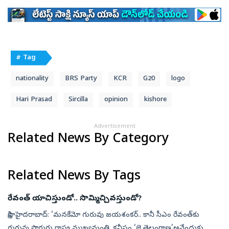
# Tag
nationality
BRS Party
KCR
G20
logo
Hari Prasad
Sircilla
opinion
kishore
Advertisement
Related News By Category
Related News By Tags
రేవంత్‌ యాచిస్తుండో.. సొమ్మిచ్చివస్తుండో?
సాక్షి, హైదరాబాద్‌: ‘మనకేమో గురువు జయశంకర్‌.. కానీ సీఎం రేవంత్‌కు
గురువు పొరుగు రాష్ట్ర ముఖ్యమంత్రి. కనీసం ‘జై తెలంగాణ’అనేందుకు