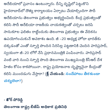
అరేబియాలో ప్రవాసం ఉంటున్నారు. దీన్ని దృష్టిలో పెట్టుకొని
హైదరాబాద్‌లో దౌత్య కార్యాలయం ఏర్పాటు చేయాల్సిందిగా సౌదీ
అరేబియాను తెలంగాణ ప్రభుత్వం అభ్యర్థించింది. కేంద్ర ప్రభుత్వంతో
కలిసి సౌదీ అరేబియా రాజకీయ నాయకత్వంతో చర్చలు జరిపి
సానుకూల ఫలితం రాట్టేందుకు తెలంగాణ ప్రభుత్వం ఈ వేదికను
ఉపయోగించుకునే అవకాశం ఉంది. జీ –20 అధ్యక్ష హోదా భారత్‌కు
దక్కడంతో ఎంతో స్ఫూర్తి పొందిన సిరిసిల్ల పట్టణానికి చెందిన హరిప్రసాద్,
స్వయంగా జీ–20 లోగో నేసి ప్రధానమంత్రికి పంపించారు. హరిప్రసాద్‌
వంటి వారి నుంచి స్ఫూర్తి పొంది తెలంగాణ ముఖ్యమంత్రి కేసీఆర్‌ దేశ
హితం కోసం కాకపోయినా.. రాష్ట్ర ప్రయోజనాల దృష్ట్యానైనా కేంద్రంతో
కలిసి ముందడుగు వేస్తారా? (
క్లిక్ చేయండి:
సందేహాలు తీరకుండా
చర్యలెలా?
)
- కిశోర్‌ పోరెడ్డి
తెలంగాణ రాష్ట్ర బీజేపీ అధికార ప్రతినిధి