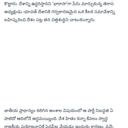
కొట్టారు. దేశాన్ని ఉద్ధరిస్తానని ‘భారాసా’గా పేరు మార్చుకున్న తెరాస
అధ్యక్షుడు యావత్‌ దేశానికి గర్వకారణమైన ఒక కీలక సమావేశాన్ని
బహిష్కరించి దేశం పట్ల తన చిత్తశుద్ధిని చాటుకున్నారు.
జాతీయ ప్రాధాన్యం కలిగిన అంశాల విషయంలో ఆ పార్టీ నిబద్ధత ఏ
పాటిదో ఆదిలోనే అర్థమయ్యింది. దేశ హితం కన్నా కేవలం స్వార్థ
రాజకీయ ప్రయోజనానికే పెద్దపీట వేయడం ఇందుకు కారణం. వచ్చే