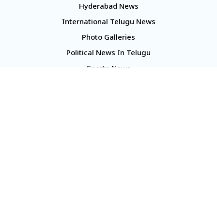
Hyderabad News
International Telugu News
Photo Galleries
Political News In Telugu
Sports News
TS Politics News
Telangana News
Telugu Movie Reviews
Company
About Us
Contact Us
Media Kit