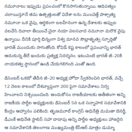
నమూనాలు ఇప్పుడు ప్రపంచంలో కొనసాగుతున్నాయి. ఆధిపత్యం
చలాయిస్తూనే తమ ఉత్పత్తులతో విదేశా లను ముంచెత్తే పాశ్చాత్య
నమూనా ఒక వైపు, ఆర్థికంగా బలహీనంగా ఉన్న దేశాలకు అప్పుల
వలవేసి దివాలా తీయించే చైనా నయా వలసవాద నమూనా మరొక వైపు
ఉన్నాయి. దీనికి పూర్తి భిన్నంగా విశ్వ మానవ సౌభ్రాతృత్వ స్ఫూర్తితో
భారత్‌ ముందుకు సాగుతోంది. కోవిడ్‌ కష్ట కాలంలో ప్రపంచాన్ని భారత్‌
ఆదుకున్న తీరే ఇందుకు ప్రత్యక్ష నిదర్శనం. ఇటువంటి భారత్‌ జీ–20కి
నాయకత్వ స్థానంలో ఉండి చేయగలిగింది ఎంతో ఉంది.
డిసెంబర్‌ ఒకటో తేదీన జీ–20 అధ్యక్ష హోదా స్వీకరించిన భారత్, వచ్చే
12 నెలల కాలంలో దేశవ్యాప్తంగా 200 పైగా సమావేశాలు నిర్వ
హించాలని నిశ్చయించింది. అందుకోసం రాజకీయాలకు అతీతంగా అన్ని
రాజకీయ పార్టీల అధ్యక్షులకు డిసెంబర్‌ 5న ఒక సన్నాహక సమావేశానికి
కేంద్రం ఆహ్వానం పలికింది. తృణమూల్‌ కాంగ్రెస్‌ అధినేత్రి మమతా బెనర్జీ,
డీఎంకే అధినేత స్టాలిన్‌ సహా దాదాపు అన్ని పార్టీల అధ్యక్షులు హాజరైన
ఆ సమావేశానికి తెలంగాణ ముఖ్యమంత్రి కేసీఆర్‌ మాత్రం డుమ్మా