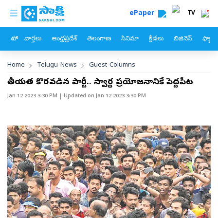
custom menu
Skip to main content
ePaper
TV
హోం
వార్తలు
ఆంధ్రప్రదేశ్
తెలంగాణ
సినిమా
క్రీడలు
బిజినెస్
ఫ్యామ
Breadcrumb
Home
Telugu-News
Guest-Columns
జాతీయత కొరవడిన పార్టీ.. స్వార్థ ప్రయోజనానికే పెద్దపీట
Jan 12 2023 3:30 PM
| Updated on
Jan 12 2023 3:30 PM