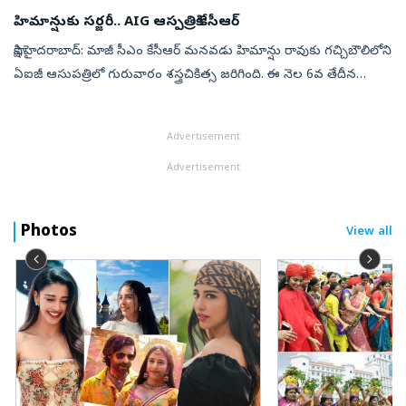
హిమాన్షుకు సర్జరీ.. AIG ఆస్పత్రికి కేసీఆర్
సాక్షి,హైదరాబాద్: మాజీ సీఎం కేసీఆర్‌ మనవడు హిమాన్షు రావుకు గచ్చిబౌలిలోని
ఏఐజీ ఆసుపత్రిలో గురువారం శస్త్రచికిత్స జరిగింది. ఈ నెల 6వ తేదీన
జిమ్‌లో వ్యాయామం చేస్తుండగా కిందపడటంతో హిమాన్షు ముక్కుకు
గాయమైం...
Advertisement
Advertisement
Photos
View all