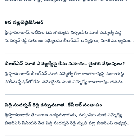
కూడా రేవంత్‌కు మనసొప్పదు. రేవంత్‌ సీఎం పదవి చేపట్టిన తర్వాత 32
నెలల్లో 7...
9న నల్లబెల్లికి కేసీఆర్‌
సాక్షి, హైదరాబాద్‌: ఇటీవల దివంగతులైన నర్సంపేట మాజీ ఎమ్మెల్యే పెద్ది
సుదర్శన్‌ రెడ్డి కుటుంబసభ్యులను బీఆర్‌ఎస్‌ అధ్యక్షులు, మాజీ ముఖ్యమంత్రి
కేసీఆర్‌ పరామర్శించనున్నారు. ఈ నెల 9న నల్లబెల్లి మండల కేంద...
బీఆర్‌ఎస్‌ మాజీ ఎమ్మెల్యేపై కేసు నమోదు.. లైంగిక వేధింపులు?
సాక్షి, హైదరాబాద్‌: బీఆర్‌ఎస్‌ మాజీ ఎమ్మెల్యే రేగా కాంతారావుపై పంజాగుట్ట
పోలీసు స్టేషన్‌లో కేసు నమోదైంది. మాజీ ఎమ్మెల్యే కాంతారావు.. తనను
లైంగికంగా వేధించారని ఓ యువతి పోలీసులకు ఫిర్యాదు చేసింది. దీంతో...
పెద్ది సుదర్శన్ రెడ్డి కన్నుమూత.. కేసీఆర్ సంతాపం
సాక్షి, హైదరాబాద్‌: తెలంగాణ ఉద్యమకారుడు, నర్సంపేట మాజీ ఎమ్మెల్యే,
బీఆర్ఎస్ సీనియర్ నేత పెద్ది సుదర్శన్ రెడ్డి మృతి పట్ల బీఆర్ఎస్ అధ్యక్షుడు
కేసీఆర్ తీవ్ర దిగ్భ్రాంతి వ్యక్తం చేశారు. తన ఆప్త మిత్రుడు, ...