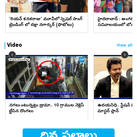
'కొరియన్‌ కనకరాజు' మూవీలో స్పెషల్ సాంగ్
హైదరాబాద్ : అంగరం
ట్రెండింగ్ లో దక్షా నగార్కర్ (ఫొటోలు)
సచివాలయంలో బోనా
(ఫొటోలు)
Video
View all
నగలు కొంటున్నట్లు డ్రామా.. 10 గ్రాముల నెక్లెస్
ఉదయనిధి.. స్టేషన్ బ
కొట్టేసిన దొంగలు
మాస్టర్ ప్లాన్