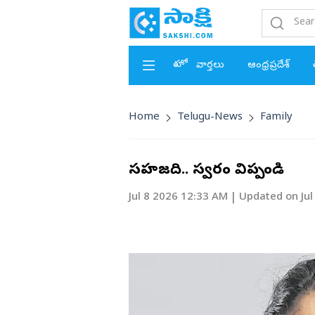
Skip to main content
custom menu
హోం
వార్తలు
ఆంధ్రప్రదేశ్
పాలిటిక్స్
ఏపీ వార్తలు
Breadcrumb
Home
Telugu-News
Family
క్రైమ్
ఫ్యాక్ట్ చెక్
వార్తలు
ఎడిటోరియల్
జాతీయం
అమరావతి
సినిమా
గెస్ట్ కాలమ్
సహజమిది.. స్వరం విప్పండి
ఎన్‌ఆర్‌ఐ
అనంతపురం
క్రీడలు
కార్టూన్
Jul 8 2026 12:33 AM
ప్రపంచం
| Updated on
శ్రీ సత్యసాయి
Ju
బిజినెస్
సోషల్ మీడియా
సాక్షి ఒరిజినల్స్
చిత్తూరు
డింగ్ డాంగ్ 2.0
పాడ్‌కాస్ట్‌
గుడ్ న్యూస్
తిరుపతి
గరం గరం వార్తలు
దిన ఫలాలు
తూర్పు గోదావర
యూట్యూబ్ డిజిటల్
వార ఫలాలు
కాకినాడ
సాగుబడి