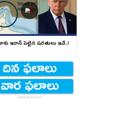
దినోత్సవ శుభాకాంక్షలు 
జగన్
ాకు ఇరాన్ పెట్టిన షరతులు ఇవే..!
Advertisement