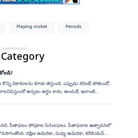
Playing cricket
Periods
Advertisement
 Category
కోండి!
ాలనిపిస్తుందో అస్సలు అర్థం కాదు. అందుకే, ఇలాంటి
యేకమైనది. సీతాఫలం పోషకాల సిరులఫలం. సీతాఫలాల ఉత్పాదనలో
నసాగుతోంది. దక్షిణ అమెరికా, మధ్య అమెరికా, కరీబియన్‌