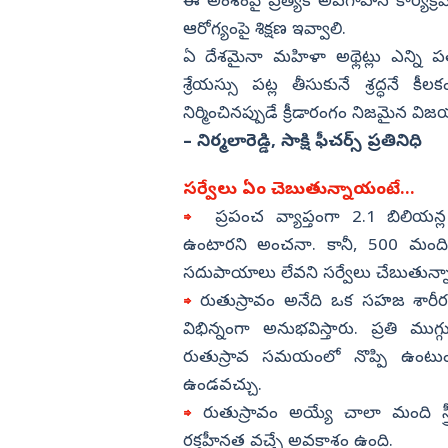
ఈ అంశంపై ప్రత్యేక అవగాహన కార్యక్ర
ఆరోగ్యంపై శిక్షణ ఇవ్వాలి.
ఏ దేశమైనా మహిళా అథ్లెట్లు ఎన్ని ప
శ్రేయస్సు పట్ల తీసుకునే శ్రద్ధనే కీ
నిర్మించినప్పుడే క్రీడారంగం నిజమైన వ
– నిర్మలారెడ్డి, సాక్షి ఫీచర్స్‌ ప్రతినిధి
సర్వేలు ఏం చెబుతున్నాయంటే...
⇒
ప్రపంచ వ్యాప్తంగా 2.1 బిలియన
ఉంటారని అంచనా. కానీ, 500 మంది మి
సదుపాయాలు లేవని సర్వేలు చేబుతున్
⇒
రుతుస్రావం అనేది ఒక సహజ శారీరక ప
విభిన్నంగా అనుభవిస్తారు. ప్రతి ముగ్
రుతుస్రావ సమయంలో నొప్పి ఉంటుంది. 
ఉండవచ్చు.
⇒
రుతుస్రావం అయ్యే చాలా మంది స్త్
రక్తహీనత వచ్చే అవకాశం ఉంది.