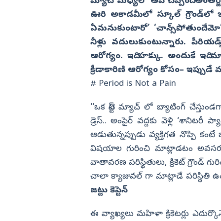
చేసుకున్న టీమిండియా క్రికెటర్
మ్యాచ్‌ మధ్యలో ఆపి చెప్పింది. అంతర్
ఊరి అకాడమీలో స్కూల్‌ గ్రౌండ్‌
విజయనగరం
ఏమనుకుంటారో’ ‘చాన్స్‌పోతుందే
పార్వతీపురం మన
నీళ్లు వదులుకుంటున్నారు. పీరియడ్
పశ్చిమ గోదావర
ఆరోగ్యం. ఇది హక్కు. అందుకే ఇద
ఏలూరు
క్రీడాకారిణి ఆరోగ్యం కోసం– ఇప్పుడే 
వైఎస్సార్
# Period is Not a Pain
అన్నమయ్య
‘‘ఒక టెస్ట్‌ మ్యాచ్‌ లో బ్యాటింగ్‌ చేస్త
డ్రెస్‌.. అంపైర్‌ వద్దకు వెళ్లి ‘శానిటరీ 
ఆడుతున్నప్పుడు వ్యక్తిగత నొప్పి కం
విషయాల గురించి మాట్లాడటం అవసరం. ఒక
వాతావరణ పరిస్థితులు, క్రికెట్‌ గ్రౌండ్‌ 
చాలా క్యాజువల్‌ గా మాట్లాడే పరిస్థితి ఉ
జట్టు కెప్టెన్‌
ఈ వ్యాఖ్యలు మహిళా క్రికెటర్లు ఎదుర్క