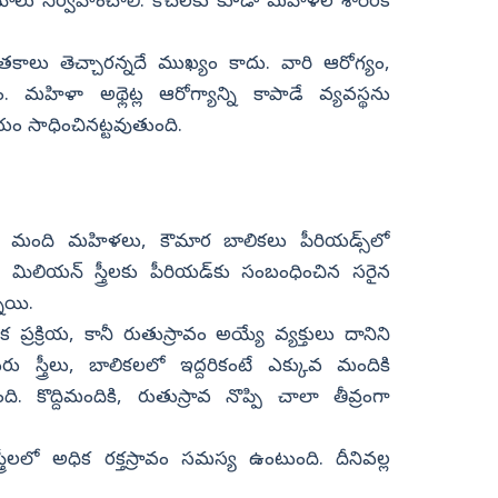
మాలు నిర్వహించాలి. కోచ్‌లకు కూడా మహిళల శారీరక
తకాలు తెచ్చారన్నదే ముఖ్యం కాదు. వారి ఆరోగ్యం,
లకం. మహిళా అథ్లెట్ల ఆరోగ్యాన్ని కాపాడే వ్యవస్థను
ిజయం సాధించినట్టవుతుంది.
్ల మంది మహిళలు, కౌమార బాలికలు పీరియడ్స్‌లో
లియన్‌ స్త్రీలకు పీరియడ్‌కు సంబంధించిన సరైన
నాయి.
్రక్రియ, కానీ రుతుస్రావం అయ్యే వ్యక్తులు దానిని
గురు స్త్రీలు, బాలికలలో ఇద్దరికంటే ఎక్కువ మందికి
కొద్దిమందికి, రుతుస్రావ నొప్పి చాలా తీవ్రంగా
రీలలో అధిక రక్తస్రావం సమస్య ఉంటుంది. దీనివల్ల