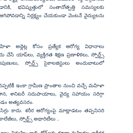
కి, భవిష్యత్తులో సంతానోత్పత్తి సమస్యలకు
పోవడాన్ని నిర్లక్ష్యం చేయకుండా వెంటనే వైద్యులను
ిళా అథ్లెట్ల కోసం ప్రత్యేక ఆరోగ్య విధానాలు
ే యాప్‌లు, వ్యక్తిగత శిక్షణ ప్రణాళికలు, స్పోర్ట్స్‌
ిపుణులు, స్పోర్ట్స్‌ సైకాలజిస్టులు అందుబాటులో
పటికీ ఇంకా గ్రామీణ ప్రాంతాల నుంచి వచ్చే మహిళా
గాహన, శానిటరీ సదుపాయాలు, వైద్య సహాయం సరిగ్గా
చడం అత్యవసరం.
 సిగ్గు కాదు. శరీర ఆరోగ్యంపై మాట్లాడటం తప్పనిసరి
లేజీలు, స్పోర్ట్స్‌ అథారిటీలు ..