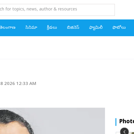
తెలంగాణ
సినిమా
క్రీడలు
బిజినెస్
ఫ్యామిలీ
ఫొటోలు
తెలంగాణ వార్తలు
సమస్తం
సమస్తం
సమస్తం
సమస్తం
న్యూస్
హైదరాబాద్
టాలీవుడ్
క్రికెట్
మార్కెట్
ఉమెన్‌ పవర్‌
సినిమా
ఆదిలాబాద్
బిగ్ బాస్
ఇతర క్రీడలు
టెక్నాలజీ
వింతలు విశేషాలు
క్రీడలు
కొమరం భీమ్
రివ్యూలు
కార్పొరేట్
ఫన్ డే
బిజినెస్
l 8 2026 12:33 AM
నిర్మల్
గాసిప్స్
రియల్టీ
లైఫ్‌స్టైల్‌
వైఎస్‌ జగన్
కరీంనగర్
ఓటీటీ
ఆటోమొబైల్
ఎక్స్‌ట్రా
ఫ్యామిలీ
మంచిర్యాల
బాలీవుడ్
పర్సనల్‌ ఫైనాన్స్‌
ఈవెంట్స్
ి
జగిత్యాల
సౌత్‌ ఇండియా
ఎకానమీ
భక్తి
Phot
పెద్దపల్లి
హాలీవుడ్
మీకు తెలు