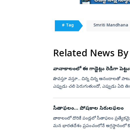
# Tag
Smriti Mandhana
Related News By
వానాకాలంలో ఈ గాడ్జెట్లు రెడీగా పెట్టు
వాన వస్తూ వస్తూ... చిన్న చిన్న ఆనందాలతో పాటు కొన్ని చికాకులను కూడా తెస్తుంది. ఎప్పుడు కరెంట్‌ పోతుందో,
ఎప్పుడు చలి పెరుగుతుందో, ఎప్పుడు ఏది తిన
వానాకాలప...
సీతాఫలం... పోషకాల సిరులఫలం
వానాకాలంలో దొరికే పండ్లలో సీతాఫలం ప్రత్
మన భారతదేశం ప్రపంచంలోనే అగ్రస్థానంలో కొ