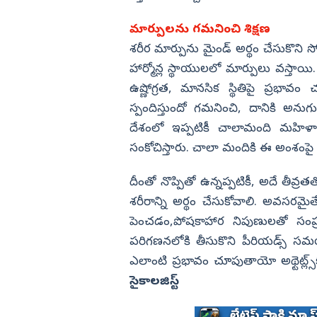
మార్పులను గమనించి శిక్షణ
శరీర మార్పును మైండ్‌ అర్థం చేసుకొని స్పో
హార్మోన్ల స్థాయులలో మార్పులు వస్తాయి
ఉష్ణోగ్రత, మానసిక స్థితిపై ప్రభావం
స్పందిస్తుందో గమనించి, దానికి అనుగు
దేశంలో ఇప్పటికీ చాలామంది మహిళా అథ్
సంకోచిస్తారు. చాలా మందికి ఈ అంశ
దీంతో నొప్పితో ఉన్నప్పటికీ, అదే తీవ్ర
శరీరాన్ని అర్థం చేసుకోవాలి. అవసర
పెంచడం,పోషకాహార నిపుణులతో సంప్ర
పరిగణనలోకి తీసుకొని పీరియడ్స్‌ స
ఎలాంటి ప్రభావం చూపుతాయో అథ్టెట్ల
సైకాలజిస్ట్‌