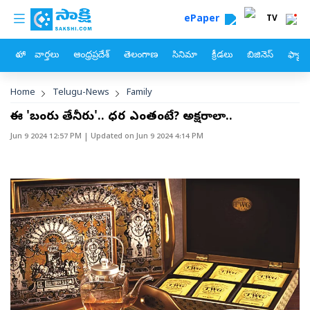
custom menu
Skip to main content
ePaper
TV
హోం
వార్తలు
ఆంధ్రప్రదేశ్
తెలంగాణ
సినిమా
క్రీడలు
బిజినెస్
ఫ్యామ
Breadcrumb
Home
Telugu-News
Family
ఈ 'బంగారు తేనీరు'.. ధర ఎంతంటే? అక్షరాలా..
Jun 9 2024 12:57 PM
| Updated on
Jun 9 2024 4:14 PM