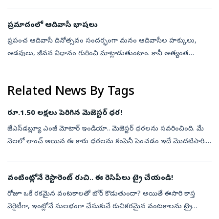
మహిళలు ఈ రంగంలోకి వచ్చేలా స్ఫూర్తిగా నిలిచింది. అంతేగాదు
న్యాయమూర్తులు ఎవ్వర...
ప్రమాదంలో ఆదివాసీ భాషలు
ప్రపంచ ఆదివాసీ దినోత్సవం సందర్భంగా మనం ఆదివాసీల హక్కులు,
అడవులు, జీవన విధానం గురించి మాట్లాడుతుంటాం. కానీ అత్యంత
విలువైన వారి వారసత్వమైన మాతృభాష గురించి మాత్రం తక్కువగా
ఆలోచిస్తాం. ఒక భాష కేవలం సంభాషణ...
Related News By Tags
రూ.1.50 లక్షలు పెరిగిన మెజెస్టర్ ధర!
జేఎస్‌డబ్ల్యూ ఎంజీ మోటార్ ఇండియా.. మెజెస్టర్ ధరలను సవరించింది. మే
నెలలో లాంచ్ అయిన ఈ కారు ధరలను కంపెనీ పెంచడం ఇదే మొదటిసారి.
ఈ పెంపు సావీ 2డబ్ల్యుడీ వేరియంట్‌లకు (ఆరు-సీటర్, ఏడు-సీటర్
కాన్ఫిగరేషన్‌లకు...
వంటింట్లోనే రెస్టారెంట్ రుచి.. ఈ రెసిపీలు ట్రై చేయండి!
రోజూ ఒకే రకమైన వంటకాలతో బోర్‌ కొడుతుందా? అయితే ఈసారి కాస్త
వెరైటీగా, ఇంట్లోనే సులభంగా చేసుకునే రుచికరమైన వంటకాలను ట్రై