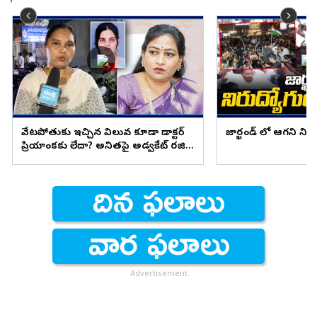
వేటపోతుకు ఇచ్చిన విలువ కూడా డాక్టర్
జార్ఖండ్ లో ఆగని ని
ప్రియాంకకు లేదా? అనితపై అడ్వకేట్ రజిని
ఫైర్
Advertisement