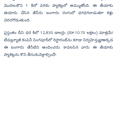
మొదలుకొని 1 కిలో వరకు ప్యాకెట్లలో అమ్ముతోంది. ఈ తేయాకు
తయారు చేసిన తేనీరు బంగారు రంగులో ధగధగలాడుతూ కళ్లు
చెదరగొడుతుంది.
ప్రస్తుతం దీని ధర కిలో 12,830 డాలర్లు (రూ.10.70 లక్షలు) మాత్రమే!
టీడబ్ల్యూజీ కంపెనీ సింగపూర్‌లో రెస్టారంట్‌ను కూడా నిర్వహిస్తున్నా, అక్కడ
ఈ బంగారు తేనీటిని అందించరు. కావలసిన వారు ఈ తేయాకు
ప్యాకెట్లను కొని తీసుకువెళ్లాల్సిందే!