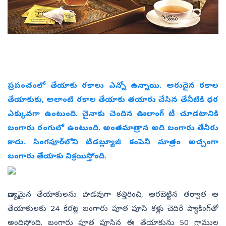
ప్రపంచంలో తేయాకు రకాలు ఎన్నో ఉన్నాయి. అరుదైన రకాల
తేయాకుకు, అలాంటి రకాల తేయాకు తయారు చేసిన తేనీటికి ధర
ఎక్కువగా ఉంటుంది. చైనాకు చెందిన ఊలాంగ్‌ టీ చూడటానికి
బంగారు రంగులో ఉంటుంది. అంతమాత్రాన అది బంగారు తేనీరు
కాదు. సింగపూర్‌లోని టీడబ్ల్యూజీ కంపెనీ మాత్రం అచ్చంగా
బంగారు తేయాకు విక్రయిస్తోంది.
నాణ్యమైన తేయాకులను పొడవుగా కత్తిరించి, ఆరబెట్టిన తర్వాత ఆ
తేయాకులకు 24 కేరట్ల బంగారు పూత పూసి కళ్లు చెదిరే ప్యాకింగ్‌తో
అందిస్తోంది. బంగారు పూత పూసిన ఈ తేయాకును 50 గ్రాముల