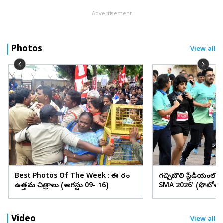
Advertisement
Photos
View all
Best Photos Of The Week : ఈ వారం
గచ్చిబౌలి స్టేడియంలో
ఉత్తమ చిత్రాలు (ఆగస్టు 09- 16)
SMA 2026' (ఫొటోలు
Video
View all