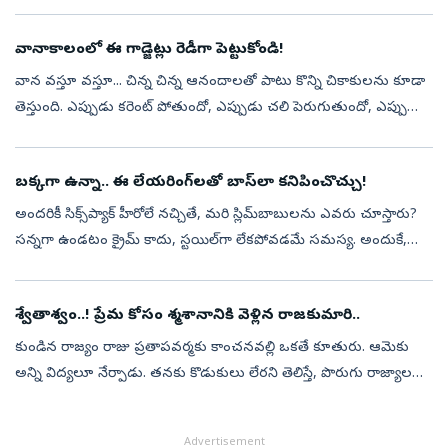
చేయండి. పనసకాయ దమ్‌ బిర్యానీ, ఆకాకరకాయ వేపుడు, సబుదానా వడ..
మూడు వంటకాలూ రుచితో ప...
వానాకాలంలో ఈ గాడ్జెట్లు రెడీగా పెట్టుకోండి!
వాన వస్తూ వస్తూ... చిన్న చిన్న ఆనందాలతో పాటు కొన్ని చికాకులను కూడా
తెస్తుంది. ఎప్పుడు కరెంట్‌ పోతుందో, ఎప్పుడు చలి పెరుగుతుందో, ఎప్పుడు
ఏది తినాలనిపిస్తుందో అస్సలు అర్థం కాదు. అందుకే, ఇలాంటి వానాకాలప...
బక్కగా ఉన్నా.. ఈ లేయరింగ్‌లతో బాస్‌లా కనిపించొచ్చు!
అందరికీ సిక్స్‌ప్యాక్‌ హీరోలే నచ్చితే, మరి స్లిమ్‌బాబులను ఎవరు చూస్తారు?
సన్నగా ఉండటం క్రైమ్‌ కాదు, స్టయిల్‌గా లేకపోవడమే సమస్య. అందుకే,
మరి స్లిమ్‌ అబ్బాయిలు కూడా స్టయిలిష్‌ హీరోల్లా మెరవాలంటే ఈ మూడ...
శ్వేతాశ్వం..! ప్రేమ కోసం శ్మశానానికి వెళ్లిన రాజకుమారి..
కుండిన రాజ్యం రాజు ప్రతాపవర్మకు కాంచనవల్లి ఒకతే కూతురు. ఆమెకు
అన్ని విద్యలూ నేర్పాడు. తనకు కొడుకులు లేరని తెలిస్తే, పొరుగు రాజ్యాల
రాజులు ఎక్కడ దండెత్తి వస్తారోననే భయంతో తనకు ఏకైక కుమారుడు
ఉన్నట్లు, అ...
Advertisement