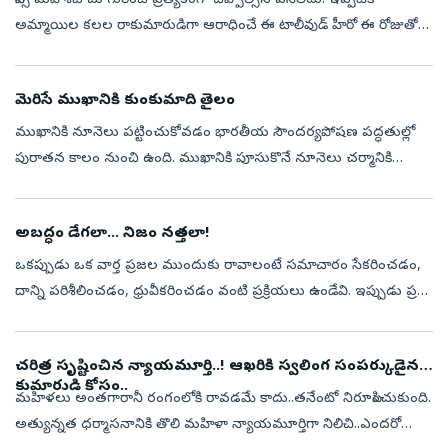
ప్రిన్స్‌ మహేశ్‌బాబు గురించి ప్రత్యేకంగా చెప్పాల్సిన పనిలేదు. ఇప్పటికీ
అమ్మాయిల కలల రాకుమారుడిగా ఆరాధించే ఈ టాలీవుడ్‌ హీరో ఈ రోజుతో
51వ వసంతంలోకి అగుడుపెట్టారు. ఇండస్ట్రీకి వచ్చి దశాబ్దాలు గడుస్తున్నా...
మెరిసే ముఖానికి కుంకుమాది తైలం
ముఖానికి నూనెలు పట్టించుకోవడం భారతీయ సౌందర్యపోషణ పద్ధతుల్లో
పురాతన కాలం నుంచి ఉంది. ముఖానికి పూసుకొనే నూనెలు చర్మానికి
పోషణను అందించడంలో సమర్థంగా పనిచేస్తాయి. ముఖానికి రాసుకొనే
నూనెల్లో కుంకుమాది తైలం...
అబద్ధం డేగలా... నిజం నత్తలా!
ఒకప్పుడు ఒక వార్త ప్రజల ముందుకు రావాలంటే సమాచారం సేకరించడం,
దాన్ని పరిశీలించడం, ధ్రువీకరించడం వంటి ప్రక్రియలు ఉండేవి. ఇప్పుడు ప్రతి
ఒక్కరి చేతిలో ఉన్న స్మార్ట్‌ఫోన్‌ ఒక ప్రచురణ వేదికగా మారింది. దీంతో ...
చరిత్ర సృష్టించిన న్యాయమూర్తి..! ఆఖరికి స్వలింగ సంపర్కుడైన
కుమారుడి కోసం..
మహిళలు అంతగారానీ రంగంలోకి రావడమే కాదు..తనేంటో నిరూపించుకుంది.
అత్యున్నత ధర్మాసనానికి తొలి మహిళా న్యాయమూర్తిగా నిలిచి..ఎందరో