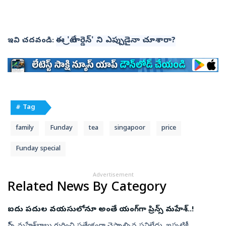
ఈ 'ట్రే గార్డెన్' ని ఎప్పుడైనా చూశారా?
ఇవి చదవండి:
# Tag
family
Funday
tea
singapoor
price
Funday special
Advertisement
Related News By Category
ఐదు పదుల వయసులోనూ అంతే యంగ్‌గా ప్రిన్స్‌ మహేశ్‌..!