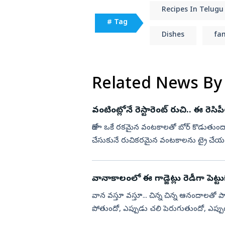
Recipes In Telugu
# Tag
Dishes
fam
Related News By
వంటింట్లోనే రెస్టారెంట్ రుచి.. ఈ రెసి
రోజూ ఒకే రకమైన వంటకాలతో బోర్‌ కొడుతుందా
చేసుకునే రుచికరమైన వంటకాలను ట్రై చేయ
సబుదానా వడ.. మూడు వంటకాలూ రుచితో ప
వానాకాలంలో ఈ గాడ్జెట్లు రెడీగా పెట్టు
వాన వస్తూ వస్తూ... చిన్న చిన్న ఆనందాలతో పాటు కొన్ని చికాకులను కూడా తెస్తుంది. ఎప్పుడు కరెంట్‌
పోతుందో, ఎప్పుడు చలి పెరుగుతుందో, ఎప్పుడ
ఇలాంటి వానాకాలప...