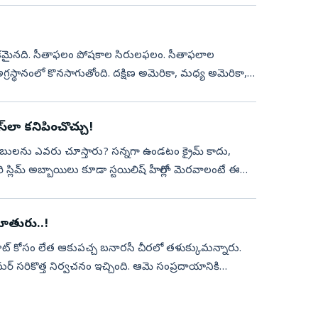
్యేకమైనది. సీతాఫలం పోషకాల సిరులఫలం. సీతాఫలాల
స్థానంలో కొనసాగుతోంది. దక్షిణ అమెరికా, మధ్య అమెరికా,
‌లా కనిపించొచ్చు!
్లిమ్‌ అబ్బాయిలు కూడా స్టయిలిష్‌ హీరోల్లా మెరవాలంటే ఈ
కూతురు..!
 షూట్‌ కోసం లేత ఆకుపచ్చ బనారసీ చీరలో తళుక్కుమన్నారు.
సరికొత్త నిర్వచనం ఇచ్చింది. ఆమె సంప్రదాయానికి