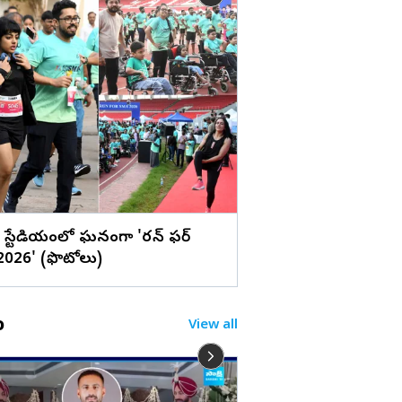
లు
టాలీవుడ్ రాజకుమారుడ
బర్త్ డే స్పెషల్ (ఫొటోలు)
ౌలి స్టేడియంలో ఘనంగా 'రన్ ఫర్
026' (ఫొటోలు)
o
View all
నా బిడ్డ గురించి సీఎం, డ