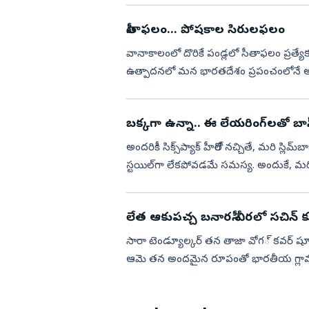
సీతాఫలం... పోషకాల సిరులఫలం
వానాకాలంలో దొరికే పండ్లలో సీతాఫలం ప్రత
ఉత్పాదనలో మన భారతదేశం ప్రపంచంలోనే అగ్ర
కరీబియన్‌ దీవులకు స్థానిక ...
బక్కగా ఉన్నా.. ఈ లేయరింగ్‌లతో బాస్
అందరికీ సిక్స్‌ప్యాక్‌ హీరోలే నచ్చితే, మరి స్లిమ్‌బాబులను ఎవరు చూస్తారు? సన్నగా ఉండటం క్రైమ్‌ కాదు,
స్టయిల్‌గా లేకపోవడమే సమస్య. అందుకే, మరి స
మూడ...
లేత ఆకుపచ్చ బనారసీ చీరలో సచిన్‌ 
సారా టెండ్యూల్కర్‌ తన తాజా వోగ​్‌ కవర్‌
ఆమె తన అందమైన రూపంతో భారతీయ గ్లామర్‌ 
ఆధునికతను జోడించిన అందమైన...