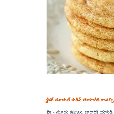
డా. బి ఆర్‌ అం
.. ఆగస్టు ఎనర్జీతో ఇలా
వేశ్య పాత్రలో అదరగొట్టిన వామికా గబ్
ఎడ్యుకేషన్
గుంటూరు
ఈ బ్యూటీ బ్యాగ్‌గ్రౌండ్‌ తెలుసా? (ఫొ
కర్ణాటక
బాపట్ల
తమిళనాడు
పల్నాడు
ఢిల్లీ
కృష్ణా
మహారాష్ట్ర
ఎన్టీఆర్
ఒడిశా
కర్నూలు
నంద్యాల
ప్రకాశం
శ్రీపొట్టి శ్రీరా
శ్రీకాకుళం
విశాఖపట్నం
స్నీకర్‌ డూడుల్‌ కుకీస్‌ తయారీకి కావల్స
అనకాపల్లి
్వాజా బోనాల
రామ్ చరణ్ పై రోజా షాకింగ్ కామెంట్స
మైదా – మూడు కప్పులు; టార్టారిక్‌ యాసిడ్‌ 
అల్లూరి సీతా