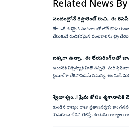
Related News By
వంటింట్లోనే రెస్టారెంట్ రుచి.. ఈ రెసి
రోజూ ఒకే రకమైన వంటకాలతో బోర్‌ కొడుతుందా
చేసుకునే రుచికరమైన వంటకాలను ట్రై చేయ
సబుదానా వడ.. మూడు వంటకాలూ రుచితో ప
బక్కగా ఉన్నా.. ఈ లేయరింగ్‌లతో బాస్
అందరికీ సిక్స్‌ప్యాక్‌ హీరోలే నచ్చితే, మరి స్లిమ్‌బాబులను ఎవరు చూస్తారు? సన్నగా ఉండటం క్రైమ్‌ కాదు,
స్టయిల్‌గా లేకపోవడమే సమస్య. అందుకే, మరి స
మూడ...
శ్వేతాశ్వం..! ప్రేమ కోసం శ్మశానానికి 
కుండిన రాజ్యం రాజు ప్రతాపవర్మకు కాంచనవల
కొడుకులు లేరని తెలిస్తే, పొరుగు రాజ్యాల ర
కుమారుడు ఉన్నట్లు, అ...