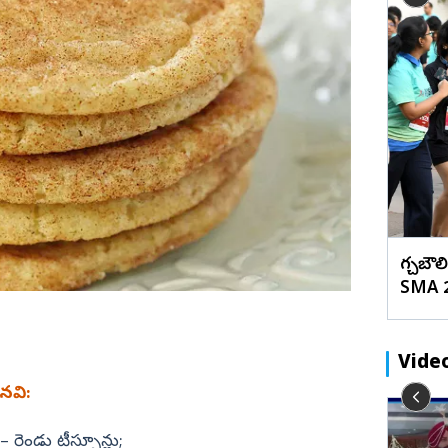
బేడ్కర్‌ కోనసీమ
రాజన్న
ఫొటోలు
మేటి చిత్రా
బి..
సూర్య ‘విశ్వనాథ్ అండ్ సన్స్’ మూవీ HD
ఖమ్మం
వీడియోలు
వెబ్ స్టోరీస్
టోలు)
స్టిల్స్
భద్రాద్రి
మహబూబ్‌నగర్
జోగులాంబ
నాగర్ కర్నూల్
నారాయణపేట
వనపర్తి
గచ్చిబ
మెదక్
SMA 2
ములు నెల్లూరు
సంగారెడ్డి
సిద్దిపేట
Vide
నల్గొండ
ినవి:
సూర్యాపేట
్!
డా.ప్రియాంక ఘటనపై అడ్వకేట్ రజిని ఫస్ట్
– రెండు టీస్పూన్లు;
రామరాజు
యాదాద్రి