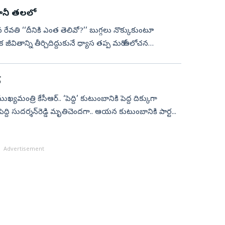
 కానీ తలలో
 రేవతి ‘‘దీనికి ఎంత తెలివో?’’ బుగ్గలు నొక్కుకుంటూ
వితాన్ని తీర్చిదిద్దుకునే ధ్యాస తప్ప మరో ఆలోచన
్
ఖ్యమంత్రి కేసీఆర్‌.. ‘పెద్ది’ కుటుంబానికి పెద్ద దిక్కుగా
్ది సుదర్శన్‌రెడ్డి మృతిచెందగా.. ఆయన కుటుంబానికి పార్ట...
Advertisement