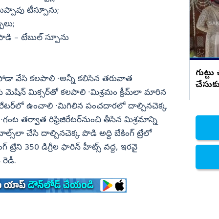
రియాక్షన్
ముప్పావు టీస్పూను;
నిజామాబాద్
ులు;
్యం
కామారెడ్డి
 పొడి – టేబుల్‌ స్పూను
ి
రంగారెడ్డి
వికారాబాద్
గుట్టు
 వంటసోడా వేసి కలపాలి ∙అన్నీ కలిసిన తరువాత
వరంగల్
చేసుకు
షిన్‌ మిక్సర్‌తో కలపాలి ∙మిశ్రమం క్రీమ్‌లా మారిన
హన్మకొండ
రిజిరేటర్‌లో ఉంచాలి ∙మిగిలిన పంచదారలో దాల్చినచెక్క
జనగాం
∙గంట తర్వాత రిఫ్రిజిరేటర్‌నుంచి తీసిన మిశ్రమాన్ని
జయశంకర్
్స్‌లా చేసి దాల్చినచెక్క పొడి అద్ది బేకింగ్‌ ట్రేలో
‌ ట్రేని 350 డిగ్రీల ఫారిన్‌ హీట్స్‌ వద్ద, ఇరవై
మహబూబాబాద్
 రెడీ.
ములుగు