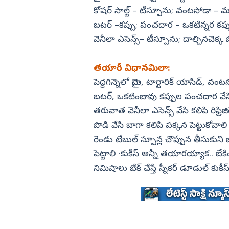
కోషర్‌ సాల్ట్‌ – టీస్పూను; వంటసోడా – 
విజయనగరం
బటర్‌ –కప్పు; పంచదార – ఒకటిన్నర కప్ప
పార్వతీపురం మన
వెనీలా ఎసెన్స్‌– టీస్పూను; దాల్చినచెక్క
పశ్చిమ గోదావర
ఏలూరు
తయారీ విధానమిలా:
పెద్దగిన్నెలో మైదా, టార్టారిక్‌ యాసిడ్,
వైఎస్సార్
బటర్, ఒకటింబావు కప్పుల పంచదార వేసి మె
అన్నమయ్య
తరువాత వెనీలా ఎసెన్స్‌ వేసి కలిపి రిఫ్
పొడి వేసి బాగా కలిపి పక్కన పెట్టుకోవాలి 
రెండు టేబుల్‌ స్పూన్ల చొప్పున తీసుకుని బాల
పెట్టాలి ∙కుకీస్‌ అన్నీ తయారయ్యాక.. బేకింగ్
నిమిషాలు బేక్‌ చేస్తే స్నీకర్‌ డూడుల్‌ కుకీస్‌