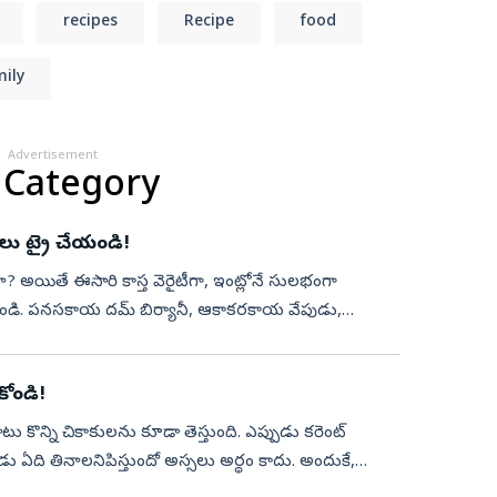
recipes
Recipe
food
ily
Advertisement
 Category
పీలు ట్రై చేయండి!
? అయితే ఈసారి కాస్త వెరైటీగా, ఇంట్లోనే సులభంగా
ండి. పనసకాయ దమ్‌ బిర్యానీ, ఆకాకరకాయ వేపుడు,
...
కోండి!
ు ఏది తినాలనిపిస్తుందో అస్సలు అర్థం కాదు. అందుకే,