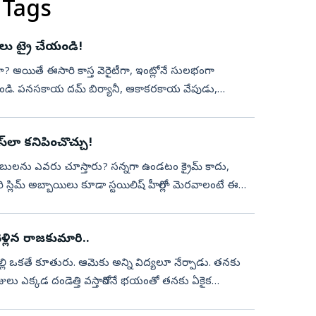
 Tags
పీలు ట్రై చేయండి!
? అయితే ఈసారి కాస్త వెరైటీగా, ఇంట్లోనే సులభంగా
ండి. పనసకాయ దమ్‌ బిర్యానీ, ఆకాకరకాయ వేపుడు,
...
‌లా కనిపించొచ్చు!
్లిమ్‌ అబ్బాయిలు కూడా స్టయిలిష్‌ హీరోల్లా మెరవాలంటే ఈ
వెళ్లిన రాజకుమారి..
్లి ఒకతే కూతురు. ఆమెకు అన్ని విద్యలూ నేర్పాడు. తనకు
ాజులు ఎక్కడ దండెత్తి వస్తారోననే భయంతో తనకు ఏకైక