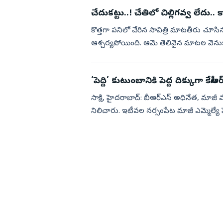
చేదుకట్టు..! చేతిలో చిల్లిగవ్వ లేదు..
కొత్తగా పనిలో చేరిన సావిత్రి మాటతీరు చూసిన
ఆశ్చర్యపోయింది. ఆమె తెలివైన మాటల వెనుక జీ
కనబడలేదు రేవతికి. పన...
‘పెద్ది’ కుటుంబానికి పెద్ద దిక్కుగా కేసీఆర
సాక్షి, హైదరాబాద్‌: బీఆర్‌ఎస్‌ అధినేత, మాజీ ము
నిలిచారు. ఇటీవల నర్సంపేట మాజీ ఎమ్మెల్యే పెద