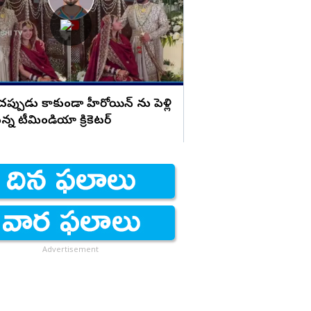
పట్టించుకోకపోవడం ద
 చప్పుడు కాకుండా హీరోయిన్ ను పెళ్లి
న్న టీమిండియా క్రికెటర్
Advertisement