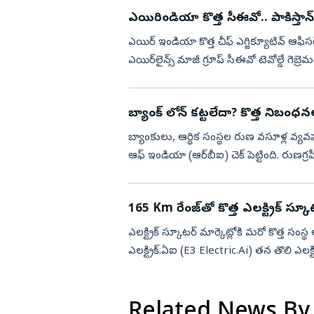
ఎయిరిండియా కొత్త సీఈవో.. పాకిస్తాన్‌ ఎయ
ఎయిర్‌ ఇండియా కొత్త చీఫ్‌ ఎగ్జిక్యూటివ్‌ ఆఫీ
ఎయిర్‌లైన్స్‌ మాజీ గ్రూప్‌ సీఈవో టెవోల్డే గెబ్రెమరియం నియమితులయ్యారు. ఎయిర్‌ ఇండియా బోర్డు ఆగస్టు
5న ఆ...
బ్యాంక్ లోన్ కట్టలేదా? కొత్త నిబంధన
బ్యాంకులు, ఆర్థిక సంస్థల రుణ వసూళ్ల వ్యవహ
ఆఫ్ ఇండియా (ఆర్‌బీఐ) చెక్ పెట్టింది. రుణగ
విడు...
165 Km రేంజ్‌తో కొత్త ఎలక్ట్రిక్ స్కూ
ఎలక్ట్రిక్ స్కూటర్ మార్కెట్లోకి మరో కొత్త సంస్
ఎలక్ట్రిక్‌.ఏఐ (E3 Electric.Ai) తన తొలి ఎ
మార్కెట్లోకి...
Related News By