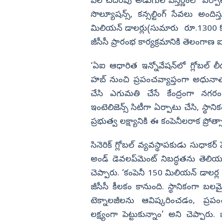
ార్గాని భరత్ సంచలన
నిరాహార దీక్షలు
వేల చదరపు అడుగుల విస్తీర్ణంలో ఏర్ప
సొల్యూషన్స్, కన్సల్టింగ్ సేవలు అందిస్
విజయనగరం
మిలియన్‌ డాలర్లు(సుమారు రూ.1300 కోట్ల
పార్వతీపురం మన
జీసీసీ ప్రారంభ కార్యక్రమానికి తెలంగాణ ఐట
పశ్చిమ గోదావర
ఏలూరు
‘ఏఐ ఆధారిత ఇన్నోవేషన్‌లో గ్లోబల్ లీడర
హబ్ నుంచి ప్రపంచవ్యాప్తంగా అధునాతన 
వైఎస్సార్
చేసి ఎగుమతి చేసే కేంద్రంగా నగరం 
అన్నమయ్య
ఇంటెలిజెన్స్ సిటీగా ఏర్పాటు చేసి, స్థ
ప్రభుత్వ లక్ష్యానికి ఈ కంపెనీలరాక ప్రోత
సినెరిక్ గ్లోబల్ వ్యవస్థాపకుడు సుధాకర్ ప
అండ్‌ డెవలప్‌మెంట్‌ నిబద్ధతను తెలియ
చెప్పారు. ‘కంపెనీ 150 మిలియన్ డాలర్ల 
జీసీసీ కీలకం కానుంది. స్థానికంగా బల
టెక్నాలజీలను ఆవిష్కరించడం, ప్రపం
లక్ష్యంగా పెట్టుకున్నాం’ అని చెప్పారు. ‍