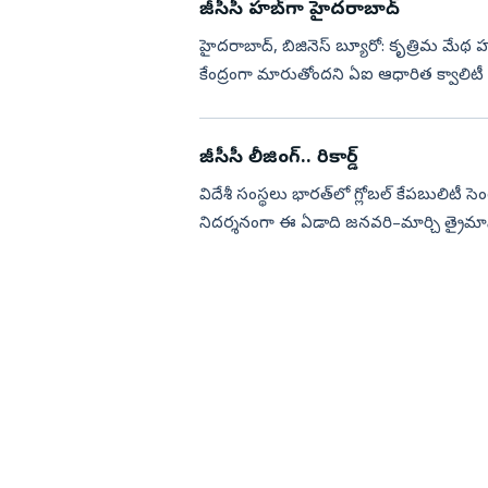
జీసీసీ హబ్‌గా హైదరాబాద్‌
హైదరాబాద్, బిజినెస్‌ బ్యూరో: కృత్రిమ మేథ హబ్‌
కేంద్రంగా మారుతోందని ఏఐ ఆధారిత క్వాలిటీ ఇంజి
జీసీసీ లీజింగ్‌.. రికార్డ్‌
విదేశీ సంస్థలు భారత్‌లో గ్లోబల్‌ కేపబులిటీ
నిదర్శనంగా ఈ ఏడాది జనవరి–మార్చి త్రైమాస
(ఎస్‌ఎఫ్‌టీ) క...