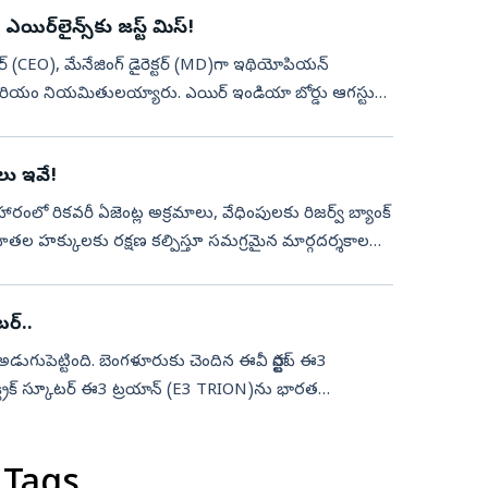
ిర్‌లైన్స్‌కు జస్ట్‌ మిస్‌!
సర్‌ (CEO), మేనేజింగ్‌ డైరెక్టర్‌ (MD)గా ఇథియోపియన్‌
లు ఇవే!
ారంలో రికవరీ ఏజెంట్ల అక్రమాలు, వేధింపులకు రిజర్వ్ బ్యాంక్
్రహీతల హక్కులకు రక్షణ కల్పిస్తూ సమగ్రమైన మార్గదర్శకాలను
టర్..
థ అడుగుపెట్టింది. బెంగళూరుకు చెందిన ఈవీ స్టార్టప్ ఈ3
లక్ట్రిక్ స్కూటర్ ఈ3 ట్రయాన్‌ (E3 TRION)ను భారత
 Tags