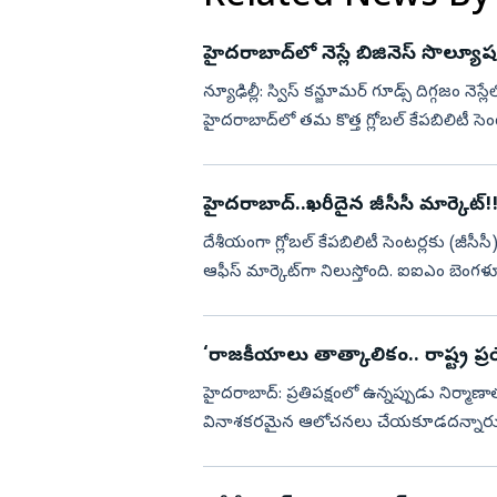
హైదరాబాద్‌లో నెస్లే బిజినెస్‌ సొల్యూషన్
న్యూఢిల్లీ: స్విస్‌ కన్జూమర్‌ గూడ్స్‌ దిగ్గజం నెస్
హైదరాబాద్‌లో తమ కొత్త గ్లోబల్‌ కేపబిలిటీ సెంట
హైదరాబాద్‌..ఖరీదైన జీసీసీ మార్కెట్‌!
దేశీయంగా గ్లోబల్‌ కేపబిలిటీ సెంటర్లకు (జ
ఆఫీస్‌ మార్కెట్‌గా నిలుస్తోంది. ఐఐఎం బెంగళ
న...
‘రాజకీయాలు తాత్కాలికం.. రాష్ట్ర 
హైదరాబాద్‌: ప్రతిపక్షంలో ఉన్నప్పుడు నిర్మాణ
వినాశకరమైన ఆలోచనలు చేయకూడదన్నారు మంత్ర
ప్రయోజనాలు అనేవి...