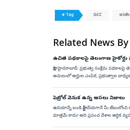
# Tag
GCC
srid
Related News By
ఉచిత పథకాలపై తెలంగాణ హైకోర్టు హాట
సాక్షి, హైదరాబాద్‌: ప్రభుత్వ సంక్షేమ పథకాలప
అమలులో అర్హుల ఎంపిక, ప్రభుత్వాల బాధ్యతపై క
విచారణ సంద...
పెట్రోల్ వెనుక ఉన్న అసలు నిజాలు
ఉదయాన్నే బండి స్టార్ట్ చేయగానే మీ జేబులోం
మాత్రమే కాదు! అది ప్రపంచ దేశాల ఆర్థిక వ్య
లోతులో నల్...