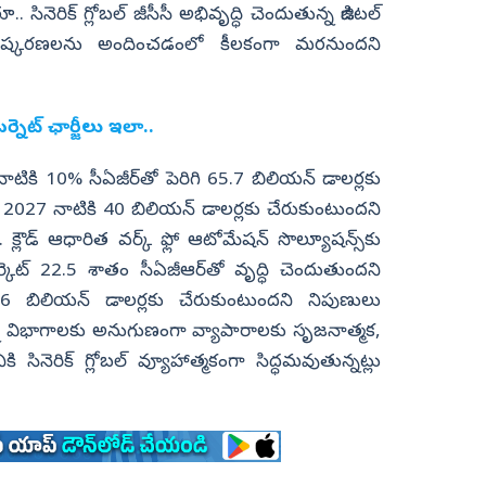
ినెరిక్ గ్లోబల్ జీసీసీ అభివృద్ధి చెందుతున్న డిజిటల్
విష్కరణలను అందించడంలో కీలకంగా మరనుందని
ర్నెట్‌ ఛార్జీలు ఇలా..
2028 నాటికి 10% సీఏజీర్‌తో పెరిగి 65.7 బిలియన్ డాలర్లకు
న్ 2027 నాటికి 40 బిలియన్ డాలర్లకు చేరుకుంటుందని
 క్లౌడ్ ఆధారిత వర్క్ ఫ్లో ఆటోమేషన్ సొల్యూషన్స్‌కు
ార్కెట్ 22.5 శాతం సీఏజీఆర్‌తో వృద్ధి చెందుతుందని
 బిలియన్ డాలర్లకు చేరుకుంటుందని నిపుణులు
్న విభాగాలకు అనుగుణంగా వ్యాపారాలకు సృజనాత్మక,
ి సినెరిక్ గ్లోబల్ వ్యూహాత్మకంగా సిద్ధమవుతున్నట్లు