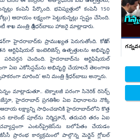
ఆసుపత్రిలో చేరిన చలసాని
ాటు చేసిన ఈ కేంద్రంలో అత్యాధునిక ఏఐ ఉత్పత్తులు,
తున్నట్లు కంపెనీ పేర్కొంది. భవిష్యత్తులో కంపెనీ 150
నిజామాబాద్
ు) ఆదాయం లక్ష్యంగా పెట్టుకున్నట్లు స్పష్టం చేసింది.
్యం
కామారెడ్డి
ీ శాఖ మంత్రి డి.శ్రీధర్‌బాబు హాజరై మాట్లాడారు.
ి
రంగారెడ్డి
వికారాబాద్
్‌గా హైదరాబాద్‌కు ప్రాముఖ్యత పెరుగుతోంది. కోడింగ్
గన్నవర
ఆర్టిఫిషియల్ ఇంటెలిజెన్స్ ఉత్పత్తులను అభివృద్ధి
వరంగల్
పరివర్తన చెందింది. హైదరాబాద్‌ను ఆర్టిఫిషియల్
హన్మకొండ
ానికంగా ఏఐ ఎకోసిస్టమ్‌ను అభివృద్ధి చేయాలనే తెలంగాణ
జనగాం
్సాహకరంగా మారింది’ అని మంత్రి శ్రీధర్‌బాబు అన్నారు.
జయశంకర్
ెన్నం మాట్లాడుతూ.. టెక్నాలజీ పరంగా సినెరిక్‌ రిసెర్చ్‌
మహబూబాబాద్
జేస్తూ, హైదరాబాద్ ప్రగతిశీల ఏఐ విధానాలను నొక్కి
ములుగు
ఆదాయ లక్ష్యాన్ని సాధించడానికి హైదరాబాద్‌లోని కొత్త
మైన టాలెంట్ పూల్‌ను నిర్మిస్తూనే, తదుపరి తరం ఏఐ
చవ్యాప్తంగా ఎంటర్‌ప్రైజెస్‌ను బలోపేతం చేయడం
జీసీసీ ప్రారంభ కార్యక్రమంలో పాల్గొన్న మెర్జెన్ గ్లోబల్