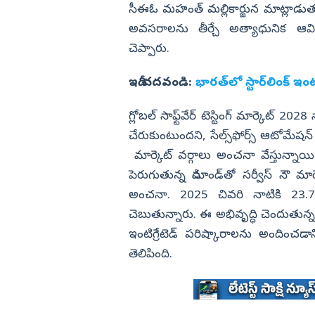
సీఈఓ మహంత్ మల్లికార్జున మాట్లాడుతూ.. స
అవసరాలను తీర్చే అత్యాధునిక ఆ
చెప్పారు.
ఇదీ చదవండి:
భారత్‌లో స్టార్‌లింక్‌ ఇంట
గ్లోబల్ సాఫ్ట్‌వేర్‌ టెస్టింగ్ మార్కెట్ 
చేరుకుంటుందని, సేల్స్‌ఫోర్స్‌ ఆటోమేష
మార్కెట్‌ వర్గాలు అంచనా వేస్తున్నాయి.
పెరుగుతున్న డిమాండ్‌తో సర్వీస్ నౌ మ
అంచనా. 2025 చివరి నాటికి 23.76
చెబుతున్నారు. ఈ అభివృద్ధి చెందుతున
ఇంటిగ్రేటెడ్ పరిష్కారాలను అందించడానిక
తెలిపింది.