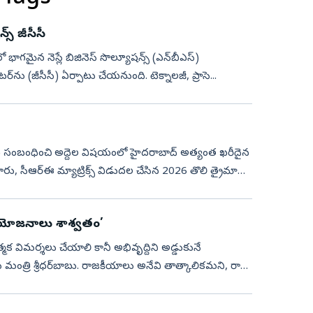
స్‌ జీసీసీ
లేలో భాగమైన నెస్లే బిజినెస్‌ సొల్యూషన్స్‌ (ఎన్‌బీఎస్‌)
ర్‌ను (జీసీసీ) ఏర్పాటు చేయనుంది. టెక్నాలజీ, ప్రాసె...
!
ీసీసీ) సంబంధించి అద్దెల విషయంలో హైదరాబాద్‌ అత్యంత ఖరీదైన
ూరు, సీఆర్‌ఈ మ్యాట్రిక్స్‌ విడుదల చేసిన 2026 తొలి త్రైమాసిక
ప్రయోజనాలు శాశ్వతం’
ాత్మక విమర్శలు చేయాలి కానీ అభివృద్దిని అడ్డుకునే
ి శ్రీధర్‌బాబు. రాజకీయాలు అనేవి తాత్కాలికమని, రాష్ట్ర