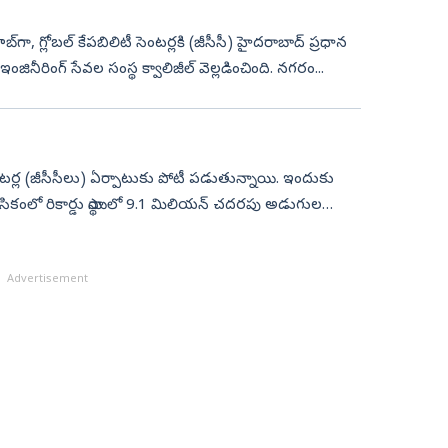
గా, గ్లోబల్‌ కేపబిలిటీ సెంటర్లకి (జీసీసీ) హైదరాబాద్‌ ప్రధాన
నీరింగ్‌ సేవల సంస్థ క్వాలిజీల్‌ వెల్లడించింది. నగరం...
 సెంటర్ల (జీసీసీలు) ఏర్పాటుకు పోటీ పడుతున్నాయి. ఇందుకు
ికంలో రికార్డు స్థాయిలో 9.1 మిలియన్‌ చదరపు అడుగుల
Advertisement