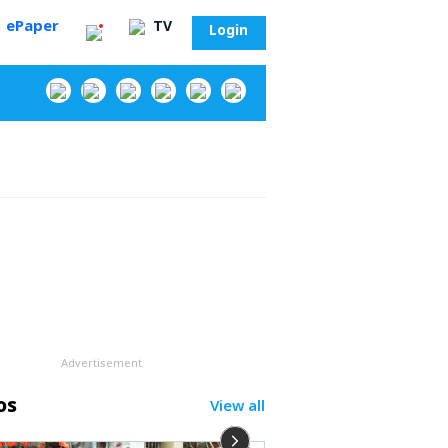
ePaper
TV
Login
‌
Advertisement
os
View all
సా?