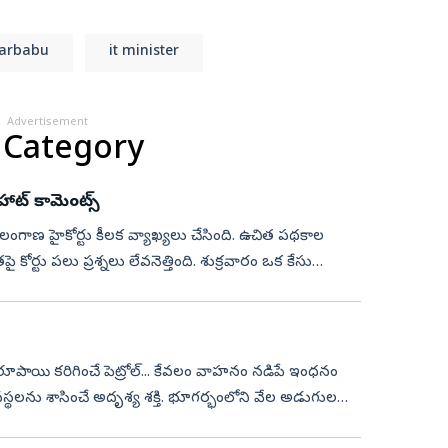
harbabu
it minister
Advertisement
 Category
్‌ కామెంట్స్‌
ై తెలంగాణ హైకోర్టు కీలక వ్యాఖ్యలు చేసింది. ఉచిత పథకాల
ోర్టు పలు ప్రశ్నలు లేవనెత్తింది. శుక్రవారం ఒక కేసు
చి రూపాయి కరిగించే పెట్రోల్... కేవలం వాహనం నడిపే ఇంధనం
వస్థలను శాసించే అదృశ్య శక్తి. భూగర్భంలోని వేల అడుగుల