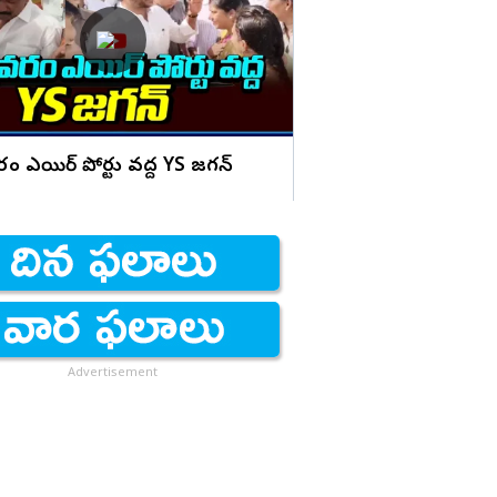
ఊగుతున్న నీరు!
ం ఎయిర్ పోర్టు వద్ద YS జగన్
Advertisement