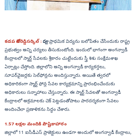
కడప కోటిరెడ్డిసర్కిల్‌ :
పూర్వ ప్రాథమిక విద్యను బలోపేతం చేసేందుకు రాష్ట్ర
ప్రభుత్వం అన్ని చర్యలు తీసుకుంటోంది. ఇందులో భాగంగా అంగన్వాడీ
కేంద్రాలలో స్మార్ట్‌ సేవలకు శ్రీకారం చుట్టేందుకు స్త్రీ శిశు సంక్షేమశాఖ
ఏర్పాట్లు చేస్తోంది. జిల్లాలోని అన్ని అంగన్వాడీ కార్యకర్తలు,
సూపర్‌వైజర్లకు సెల్‌ఫోన్లను అందిస్తున్నారు. అయితే త్వరలో
అధికారికంగా స్మార్ట్‌ ఫోన్ల సేవల కార్యక్రమాన్ని ప్రారంభించేందుకు
అధికారులు సన్నాహాలు చేస్తున్నారు. ఈ స్మార్ట్‌ సేవలతో అంగన్వాడీ
కేంద్రాలలో అక్రమాలకు చెక్‌ పెట్టడంతోపాటు పారదర్శకంగా సేవలు
అందించేలా ప్రణాళికను సిద్ధం చేశారు.
1.57 లక్షల మందికి పౌష్టికాహారం
జిల్లాలో 11 ఐసీడీఎస్‌ ప్రాజెక్టులు ఉండగా అందులో అంగన్వాడీ కేంద్రాలు,