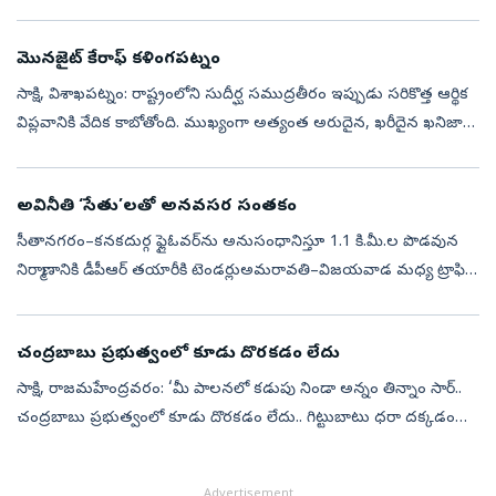
లోకేష్‌ రాజీనామా చేయాలని డిమాండ్‌ చేస్తూ వైఎస్సార్సీపీ ఇవాళ రాష్ట...
మొనజైట్‌ కేరాఫ్‌ కళింగపట్నం
సాక్షి, విశాఖపట్నం: రాష్ట్రంలోని సుదీర్ఘ సముద్రతీరం ఇప్పుడు సరికొత్త ఆర్థిక
విప్లవానికి వేదిక కాబోతోంది. ముఖ్యంగా అత్యంత అరుదైన, ఖరీదైన ఖనిజాల్లో
ఒకటైన మొనజైట్‌కు కేరాఫ్‌ అడ్రస్‌గా శ్రీకాకుళం జిల్లాలో...
అవినీతి ‘సేతు’లతో అనవసర సంతకం
సీతానగరం–కనకదుర్గ ఫ్లైఓవర్‌ను అనుసంధానిస్తూ 1.1 కి.మీ.ల పొడవున
నిర్మాణానికి డీపీఆర్‌ తయారీకి టెండర్లుఅమరావతి–విజయవాడ మధ్య ట్రాఫిక్‌
సమస్య పరిష్కారం లక్ష్యమంటూ ప్రభుత్వం అబద్ధాలు!ఇప్పటికే వెస్ట్రన్‌ బై...
చంద్రబాబు ప్రభుత్వంలో కూడు దొరకడం లేదు
సాక్షి, రాజమహేంద్రవరం: ‘మీ పాలనలో కడుపు నిండా అన్నం తిన్నాం సార్‌..
చంద్రబాబు ప్రభుత్వంలో కూడు దొరకడం లేదు.. గిట్టుబాటు ధరా దక్కడం
లేదు.. ఆత్మహత్యలే శరణ్యం సార్‌..’ అంటూ పొగాకు రైతులు వైఎస్సార్‌సీపీ
అ...
Advertisement