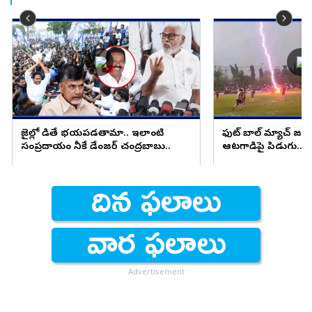
జైల్లో పెడితే భయపడతామా.. ఇలాంటి
ఫుట్ బాల్ మ్యాచ్ జ
సంప్రదాయం నీకే డేంజర్ చంద్రబాబు..
ఆటగాడిపై పిడుగు.. ష
Advertisement