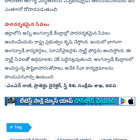
బాలింతల ఆరోగ్య పరిస్థితులను ఎప్పటికప్పుడు తెలుసుకునేందుకు ఇది
ఎంతగానో దోహదపడుతుంది.
పారదర్శకమైన సేవలు
జిల్లాలోని అన్ని అంగన్వాడీ కేంద్రాల్లో పారదర్శకమైన సేవలు
అందించేందుకు రాష్ట్ర ప్రభుత్వం కృషి చేస్తోంది. ఇందులో భాగంగా
అంగన్వాడీ కార్యకర్తలు, సూపర్‌వైజర్లకు స్మార్ట్‌ ఫోన్లను అందిస్తోంది. ఈ
స్మార్ట్‌ సేవలతో అక్రమాలకు చెక్‌ పెట్టినట్లవుతుంది. అంగన్వాడీ కేంద్రాలలో
అందిస్తున్న పౌష్టికాహారంతోపాటు అనేక సేవా కార్యక్రమాలను
పొందుపరచాల్సి ఉంటుంది.
-ఎంఎన్‌ రాణి, ప్రాజెక్టు డైరెక్టర్, స్త్రీ శిశు సంక్షేమ శాఖ, కడప
# Tag