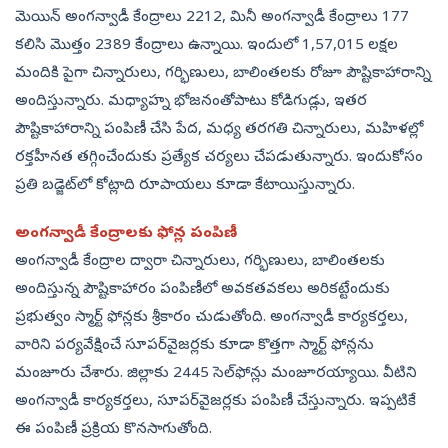
మెయిన్‌ అంగన్వాడీ కేంద్రాలు 2212, మినీ అంగన్వాడీ కేంద్రాలు 177
కలిసి మొత్తం 2389 కేంద్రాలు ఉన్నాయి. ఇందులో 1,57,015 లక్షల
మందికి పైగా చిన్నారులు, గర్భిణులు, బాలింతలకు రోజూ పౌష్టికాహారాన్ని
అందిస్తున్నారు. మధ్యాహ్న భోజనంతోపాటు కోడిగుడ్లు, ఇతర
పౌష్టికాహారాన్ని పంపిణీ చేసి పేద, మధ్య తరగతి చిన్నారులు, మహిళల్లో
రక్తహీనత తగ్గించేందుకు ప్రత్యేక చర్యలు చేపడుతున్నారు. ఇందుకోసం
ప్రతి బడ్జెట్‌లో కోట్లాది రూపాయలు కూడా కేటాయిస్తున్నారు.
అంగన్వాడీ కేంద్రాలకు ఫోన్ల పంపిణీ
అంగన్వాడీ కేంద్రాల ద్వారా చిన్నారులు, గర్భిణులు, బాలింతలకు
అందిస్తున్న పౌష్టికాహారం పంపిణీలో అవకతవకలు అరికట్టేందుకు
ప్రభుత్వం స్మార్ట్‌ ఫోన్లకు శ్రీకారం చుడుతోంది. అంగన్వాడీ కార్యకర్తలు,
వారిని పర్యవేక్షించే సూపర్‌వైజర్లకు కూడా కొత్తగా స్మార్ట్‌ ఫోన్లను
మంజూరు చేశారు. జిల్లాకు 2445 సెల్‌ఫోన్లు మంజూరయ్యాయి. వీటిని
అంగన్వాడీ కార్యకర్తలు, సూపర్‌వైజర్లకు పంపిణీ చేస్తున్నారు. ఇప్పటికే
ఈ పంపిణీ ప్రక్రియ కొనసాగుతోంది.