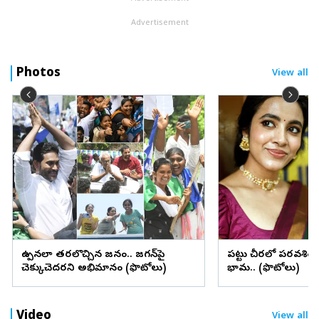
Advertisement
Photos
View all
ఉప్పెనలా తరలొచ్చిన జనం.. జగన్‌పై
పట్టు చీరలో పరవశిం
చెక్కుచెదరని అభిమానం (ఫొటోలు)
భామ.. (ఫొటోలు)
Video
View all