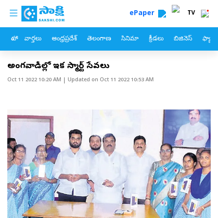
custom menu
Skip to main content
ePaper
TV
హోం
వార్తలు
ఆంధ్రప్రదేశ్
తెలంగాణ
సినిమా
క్రీడలు
బిజినెస్
ఫ్యామ
అంగన్‌వాడీల్లో ఇక స్మార్ట్‌ సేవలు
Oct 11 2022 10:20 AM
| Updated on
Oct 11 2022 10:53 AM