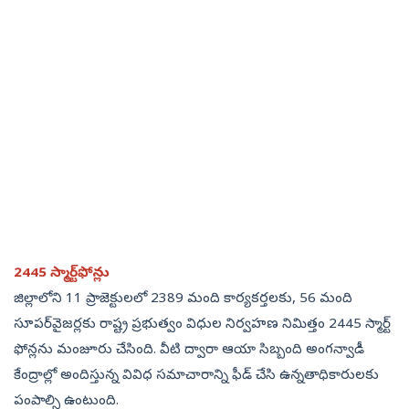
2445 స్మార్ట్‌ఫోన్లు
జిల్లాలోని 11 ప్రాజెక్టులలో 2389 మంది కార్యకర్తలకు, 56 మంది
సూపర్‌వైజర్లకు రాష్ట్ర ప్రభుత్వం విధుల నిర్వహణ నిమిత్తం 2445 స్మార్ట్‌
ఫోన్లను మంజూరు చేసింది. వీటి ద్వారా ఆయా సిబ్బంది అంగన్వాడీ
కేంద్రాల్లో అందిస్తున్న వివిధ సమాచారాన్ని ఫీడ్‌ చేసి ఉన్నతాధికారులకు
పంపాల్సి ఉంటుంది.