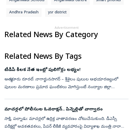
Anganwadi Schools
Anganwadi centre
smart phones
Andhra Pradesh
ysr district
Advertisement
Related News By Category
Related News By Tags
టీడీపీ కీలక నేత ఇంట్లో పులిగోర్లు లభ్యం!
ఆత్మకూరు రూరల్‌: నాగార్జునసాగర్‌ – శ్రీశైలం పులుల అభయారణ్యంలో
పులుల మరణాలు ప్రమాద ఘంటికలు మోగిస్తుంటే నంద్యాల జిల్లా
ఆత్మకూరు పట్టణంలో బుధవారం మధ్యాహ్నం నుంచి పులిగోర్లతో ఒక వ్యక్తి
పట్టుబడిన వార్త పె...
మాచర్లలో పోలీసుల ఓవరాక్షన్‌.. పిన్నెల్లితో వాగ్వాదం
సాక్షి, పల్నాడు: మాచర్లలో ఉద్రిక్త వాతావరణం చోటుచేసుకుంది. డీఎస్సీ
పరీక్షల్లో అవకతవకలు, పేపర్‌ లీకేజీ వ్యవహారంపై విద్యాశాఖ మంత్రి నారా