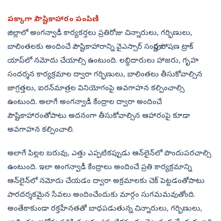
పక్కాగా పౌష్టికాహారం పంపిణీ
జిల్లాలో అంగన్వాడీ కార్యకర్తలు ప్రతిరోజు చిన్నారులు, గర్భిణులు,
బాలింతలకు అందించే పౌష్టికాహారాన్ని వైఎస్సార్‌ సంపూర్ణ పోషణ ట్రాక్‌
యాప్‌లో నమోదు చేయాల్సి ఉంటుంది. లబ్ధిదారులు హాజరు, గృహ
సందర్శన కార్యక్రమాల ద్వారా గర్భిణులు, బాలింతలు తీసుకోవాల్సిన
జాగ్రత్తలు, ఐరన్‌మాత్రల వినియోగంపై అవగాహన కల్పించాల్సి
ఉంటుంది. అలాగే అంగన్వాడీ కేంద్రాల ద్వారా అందించే
పౌష్టికాహారంతోపాటు అదనంగా తీసుకోవాల్సిన ఆహారంపై కూడా
అవగాహన కల్పించాలి.
అలాగే పిల్లల బరువు, ఎత్తు ఎప్పటికప్పుడు ఆన్‌లైన్‌లో పొందుపరచాల్సి
ఉంటుంది. ఇలా అంగన్వాడీ కేంద్రాలు అందించే ప్రతి కార్యక్రమాన్ని
ఆన్‌లైన్‌లో నమోదు చేయడం ద్వారా అక్రమాలకు చెక్‌ పెట్టడంతోపాటు
పారదర్శకమైన సేవలు అందించేందుకు మార్గం సుగమమవుతోంది.
అంతేకాకుండా రక్తహీనతతో బాధపడుతున్న చిన్నారులు, గర్భిణులు,