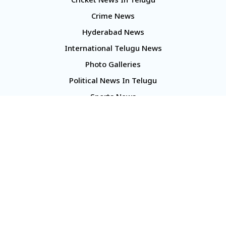
Cricket News In Telugu
Crime News
Hyderabad News
International Telugu News
Photo Galleries
Political News In Telugu
Sports News
TS Politics News
Telangana News
Telugu Movie Reviews
Company
About Us