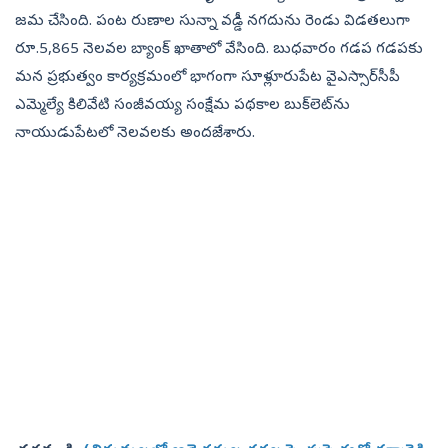
జమ చేసింది. పంట రుణాల సున్నా వడ్డీ నగదును రెండు విడతలుగా
రూ.5,865 నెలవల బ్యాంక్‌ ఖాతాలో వేసింది. బుధవారం గడప గడపకు
మన ప్రభుత్వం కార్యక్రమంలో భాగంగా సూళ్లూరుపేట వైఎస్సార్‌సీపీ
ఎమ్మెల్యే కిలివేటి సంజీవయ్య సంక్షేమ పథకాల బుక్‌లెట్‌ను
నాయుడుపేటలో నెలవలకు అందజేశారు.