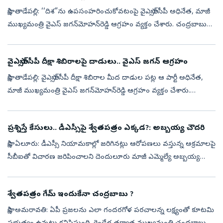
సాక్షి, తాడేపల్లి: ‘‘దిశ”ను ఉపసంహరించుకోవటంపై వైఎస్సార్‌సీపీ అధినేత, మాజీ
ముఖ్యమంత్రి వైఎస్ జగన్‌మోహన్‌రెడ్డి ఆగ్రహం వ్యక్తం చేశారు. చంద్రబాబు
ప్రభుత్వం తీసుకున్న నిర్ణయంపై ఆయన మండిపడ్డారు. ఆంధ్రప్రదే...
వైఎస్సార్‌సీపీ దీక్షా శిబిరాలపై దాడులు.. వైఎస్ జగన్ ఆగ్రహం
సాక్షి, తాడేపల్లి: వైఎస్సార్‌సీపీ దీక్షా శిబిరాల మీద దాడుల పట్ల ఆ పార్టీ అధినేత,
మాజీ ముఖ్యమంత్రి వైఎస్ జగన్‌మోహన్‌రెడ్డి ఆగ్రహం వ్యక్తం చేశారు.
విజయవాడ ఘటనపై తీవ్రంగా మండిపడ్డారు. దాడుల వీడియోను ఎక్స...
ప్రశ్నిస్తే కేసులు.. డీఎస్సీపై శ్వేతపత్రం ఎక్కడ?: అబ్బయ్య చౌదరి
సాక్షి, ఏలూరు: డీఎస్సీ నియామకాల్లో జరిగినట్లు ఆరోపణలు వస్తున్న అక్రమాలపై
సీబీఐతో విచారణ జరిపించాలని దెందులూరు మాజీ ఎమ్మెల్యే అబ్బయ్య
చౌదరి డిమాండ్ చేశారు. ప్రజాస్వామ్యంలో ప్రశ్నించే గొంతును నొక్కే ప్ర...
శ్వేతపత్రం గేమ్‌ ఇందుకేనా చంద్రబాబు ?
సాక్షి, అమరావతి: ఏపీ ప్రజలను ఎలా గందరగోళ పరచాలన్న లక్ష్యంతో కూటమి