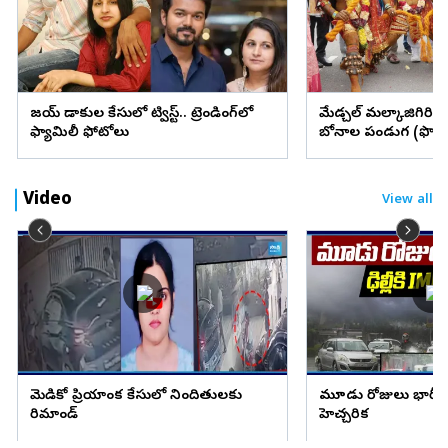
విజయ్ విడాకుల కేసులో ట్విస్ట్.. ట్రెండింగ్‌లో
మేడ్చల్ మల్కాజిగిరి జిల్
ఫ్యామిలీ ఫోటోలు
బోనాల పండుగ (ఫొటో
Video
View all
మెడికో ప్రియాంక కేసులో నిందితులకు
మూడు రోజులు భారీ వ
రిమాండ్
హెచ్చరిక