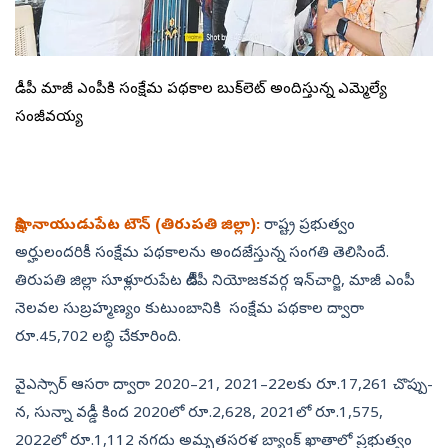
టీడీపీ మాజీ ఎంపీకి సంక్షేమ పథకాల బుక్‌లెట్‌ అందిస్తున్న ఎమ్మెల్యే
సంజీవయ్య
సాక్షి, నాయుడుపేట టౌన్‌ (తిరుపతి జిల్లా):
రాష్ట్ర ప్రభుత్వం
అర్హులందరికీ సంక్షేమ పథకాలను అందజేస్తున్న సంగతి తెలిసిందే.
తిరుపతి జిల్లా సూళ్లూరుపేట టీడీపీ నియోజకవర్గ ఇన్‌చార్జి, మాజీ ఎంపీ
నెలవల సుబ్రహ్మణ్యం కుటుంబానికి సంక్షేమ పథకాల ద్వారా
రూ.45,702 లబ్ధి చేకూరింది.
వైఎస్సార్‌ ఆసరా ద్వారా 2020–21, 2021–22లకు రూ.17,261 చొప్పు­
న, సున్నా వడ్డీ కింద 2020లో రూ.2,628, 2021లో రూ.1,575,
2022లో రూ.1,112 నగదు అమృతసరళ బ్యాంక్‌ ఖాతాలో ప్రభు­త్వం