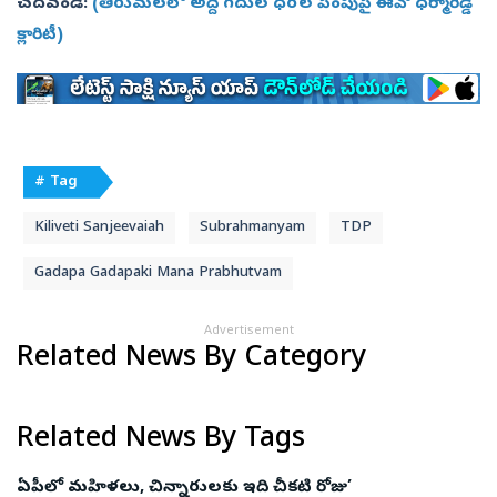
చదవండి:
(తిరుమలలో అద్దె గదుల ధరల పెంపుపై ఈవో ధర్మారెడ్డి
క్లారిటీ)
# Tag
Kiliveti Sanjeevaiah
Subrahmanyam
TDP
Gadapa Gadapaki Mana Prabhutvam
Advertisement
Related News By Category
Related News By Tags
ఏపీలో మహిళలు, చిన్నారులకు ఇది చీకటి రోజు’