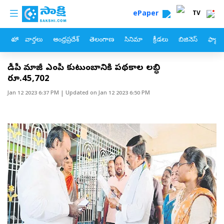
custom menu
Skip to main content
ePaper
TV
హోం
వార్తలు
ఆంధ్రప్రదేశ్
తెలంగాణ
సినిమా
క్రీడలు
బిజినెస్
ఫ్యామ
టీడీపీ మాజీ ఎంపీ కుటుంబానికి పథకాల లబ్ధి
రూ.45,702
Jan 12 2023 6:37 PM
| Updated on
Jan 12 2023 6:50 PM