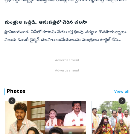
ప్రభుత్వం ఉన్నట్లు కనిపిస్తుంది. రెండేళ్ల తర్వాత ముఖ్యమంత్రి చంద్రబాబు
నాయుడు రాష్ట్ర ఆర్దిక పరిస్థితిపై శ్వేతపత్రం ఇవ్వవలసిన అవసరం ఏ...
మంత్రుల ఒత్తిడి.. ఆసుపత్రిలో చేరిన చలసాని
సాక్షి, విజయవాడ: ఏపీలో కూటమి నేతల కక్ష సాధింపు చర్యలు కొనసాగుతున్నాయి.
విజయ డెయిరీ చైర్మన్‌ చలసాని ఆంజనేయులును మంత్రులు టార్గెట్‌ చేసి
రాజీనామా చేయాలని ఒత్తిడికి గురిచేస్తున్నారు. ఈ క్రమంలో తీవ్ర ఒత్త...
Advertisement
Advertisement
Photos
View all