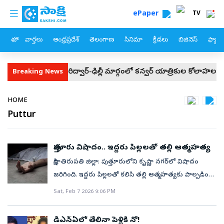
custom menu
Skip to main content
ePaper
TV
హోం
వార్తలు
ఆంధ్రప్రదేశ్
తెలంగాణ
సినిమా
క్రీడలు
బిజినెస్
ఫ్యామ
ఎస్పీ
హరిద్వార్-ఢిల్లీ మార్గంలో కన్వర్ యాత్రికుల కోలాహలం!
చైనాల
Breaking News
Breadcrumb
HOME
Puttur
పుత్తూరు విషాదం.. ఇద్దరు పిల్లలతో తల్లి ఆత్మహత్య
సాక్షి, తిరుపతి జిల్లా: పుత్తూరులోని కృష్ణా నగర్‌లో విషాదం
జరిగింది. ఇద్దరు పిల్లలతో కలిసి తల్లి ఆత్మహత్యకు పాల్పడింది.
పోలీసులు.. మృతురాలిని పద్మజగా గుర్తించారు పోలిసులు. 8
Sat, Feb 7 2026 9:06 PM
ఏళ్ల క్రితం శివ అనే వ్యక్తిని పద్మజ ప్రేమ వివాహం చేసుకున్నట్లు
సమాచారం. పూర్తి వివరాలు తెలియాల్సి ఉంది.
డీఎన్‌ఏలో తేలినా పెళ్లికి నో!